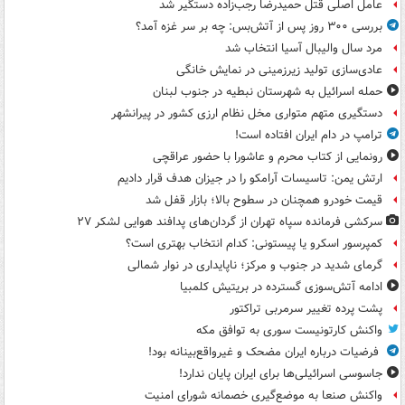
عامل اصلی قتل حمیدرضا رجب‌زاده دستگیر شد
بررسی ۳۰۰ روز پس از آتش‌بس: چه بر سر غزه آمد؟
مرد سال والیبال آسیا انتخاب شد
عادی‌سازی تولید زیرزمینی در نمایش خانگی
حمله اسرائیل به شهرستان نبطیه در جنوب لبنان
دستگیری متهم متواری مخل نظام ارزی کشور در پیرانشهر
ترامپ در دام ایران افتاده است!
رونمایی از کتاب محرم و عاشورا با حضور عراقچی
ارتش یمن: تاسیسات آرامکو را در جیزان هدف قرار دادیم
قیمت خودرو همچنان در سطوح بالا؛ بازار قفل شد
سرکشی فرمانده سپاه تهران از گردان‌های پدافند هوایی لشکر ۲۷
کمپرسور اسکرو یا پیستونی: کدام انتخاب بهتری است؟
گرمای شدید در جنوب و مرکز؛ ناپایداری در نوار شمالی
ادامه آتش‌سوزی گسترده در بریتیش کلمبیا
پشت پرده تغییر سرمربی تراکتور
واکنش کارتونیست سوری به توافق مکه
فرضیات درباره ایران مضحک و غیرواقع‌بینانه بود!
جاسوسی اسرائیلی‌ها برای ایران پایان ندارد!
واکنش صنعا به موضع‌گیری خصمانه شورای امنیت