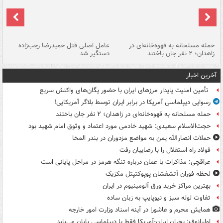
حمله مسلحانه به قهوه‌خانه‌ای در
عامل اصلی قتل حمیدرضا رجب‌زاده
گر
زاهدان؛ ۲ نفر جان باختند
دستگیر شد
نا
آخرین اخبار
تأمین امنیت پایدار مرزهای ایران با حضور یگان‌های واکنش سریع
رسوایی دیپلماسی آمریکا در برابر ایران توسط بلاگر آمریکایی!
حمله مسلحانه به قهوه‌خانه‌ای در زاهدان؛ ۲ نفر جان باختند
حجت‌الاسلام سعیدی: شهید خادمی مورد اعتماد و وثوق امام شهید بود
حملات انصارالله یمن به مواضع مزدوران در بندر المخا
فولاد راه استقلال را با رضاییان رفت
عراقچی: مذاکرات با عمان درباره تنگه هرمز در مراحل پایانی است
لحظه فوران آتشفشان پوپوکتپتل مکزیک
بهترین مراکز خرید ورق آلومینیوم در ایران
تفاوت لوله سبز و نیوپایپ به زبان ساده
همایش محرم و عاشورا در آینه اسناد وزارت امور خارجه
اولیانوف: بحران ایران-آمریکا فقط با دیپلماسی پایان می‌یابد