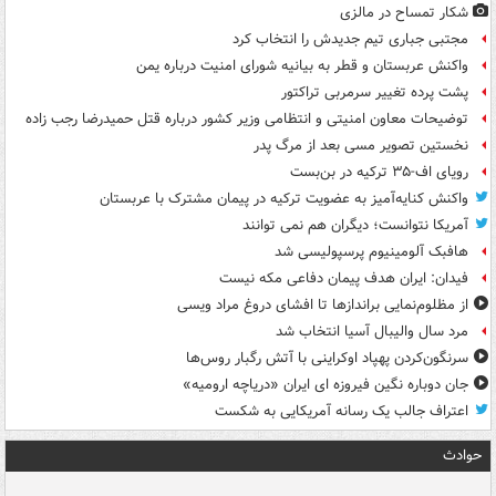
شکار تمساح در مالزی
مجتبی جباری تیم جدیدش را انتخاب کرد
واکنش عربستان و قطر به بیانیه شورای امنیت درباره یمن
پشت پرده تغییر سرمربی تراکتور
توضیحات معاون امنیتی و انتظامی وزیر کشور درباره قتل حمیدرضا رجب زاده
نخستین تصویر مسی بعد از مرگ پدر
رویای اف-۳۵ ترکیه در بن‌بست
واکنش کنایه‌آمیز به عضویت ترکیه در پیمان مشترک با عربستان
آمریکا نتوانست؛ دیگران هم نمی توانند
هافبک آلومینیوم پرسپولیسی شد
فیدان: ایران هدف پیمان دفاعی مکه نیست
از مظلوم‌نمایی براندازها تا افشای دروغ مراد ویسی
مرد سال والیبال آسیا انتخاب شد
سرنگون‌کردن پهپاد اوکراینی با آتش رگبار روس‌ها
جان دوباره نگین فیروزه ای ایران «دریاچه ارومیه»
اعتراف جالب یک رسانه آمریکایی به شکست
حوادث