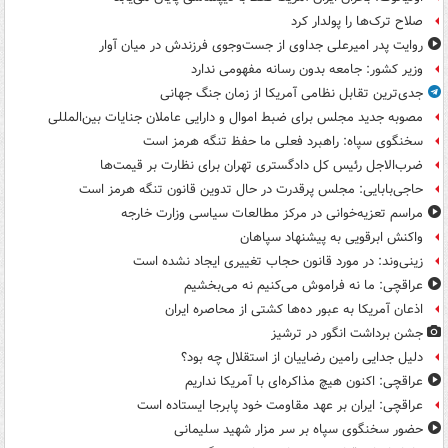
صلاح ترک‌ها را پولدار کرد
روایت پدر امیرعلی جداوی از جست‌وجوی فرزندش در میان آوار
وزیر کشور: جامعه بدون رسانه مفهومی ندارد
جدی‌ترین تقابل نظامی آمریکا از زمان جنگ جهانی
مصوبه جدید مجلس برای ضبط اموال و دارایی عاملان جنایات بین‌المللی
سخنگوی سپاه: راهبرد فعلی ما حفظ تنگه هرمز است
ضرب‌الاجل رئیس کل دادگستری تهران برای نظارت بر قیمت‌ها
حاجی‌بابایی: مجلس پرقدرت در حال تدوین قانون تنگه هرمز است
مراسم تعزیه‌خوانی در مرکز مطالعات سیاسی وزارت خارجه
واکنش ابرقویی به پیشنهاد سپاهان
زینی‌وند: در مورد قانون حجاب تغییری ایجاد نشده است
عراقچی: ما نه فراموش می‌کنیم نه می‌بخشیم
اذعان آمریکا به عبور ده‌ها کشتی از محاصره ایران
جشن برداشت انگور در ترشیز
دلیل جدایی رامین رضاییان از استقلال چه بود؟
عراقچی: اکنون هیچ مذاکره‌ای با آمریکا نداریم
عراقچی: ایران بر عهد مقاومت خود پابرجا ایستاده است
حضور سخنگوی سپاه بر سر مزار شهید سلیمانی