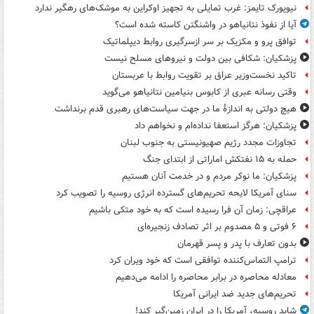
نیویورک تایمز: غرب تمایلی به تجهیز اوکراین به موشک‌های رهگیر ندارد
آیا از نفوذ نتانیاهو در واشنگتن کاسته شده است؟
توافق پرو و مکزیک بر سر ازسرگیری روابط دیپلماتیک
پزشکیان: شکافی بین دولت و نیروهای مسلح نیست
تاکید نخست‌وزیر عراق بر تقویت روابط با عربستان
وقتی رسانه عبری از کابوس بنیامین نتانیاهو می‌گوید
هیچ دولتی به اندازۀ ما در جهت سیاست‌های رهبری قدم برنداشت
پزشکیان: هرگز استعفا نداده‌ام و نخواهم داد
تجاوزات مجدد رژیم صهیونیستی به جنوب لبنان
حمله به ۱۵ نفتکش‌ اماراتی از ابتدای جنگ
پزشکیان: ما نوکر مردم و در خدمت آنان هستیم
سنای آمریکا لایحه تحریم‌های گسترده انرژی روسیه را تصویب کرد
عراقچی: زمان آن فرا رسیده است که به خود متکی باشیم
۶ فوتی و ۵ مصدوم بر اثر تصادف زنجیره‌ای
بدون تعارف با پدر و پسر قهرمان
ترامپ التماس‌کننده توافقی است که خود ویران کرد
معادله محاصره در برابر محاصره را ادامه می‌دهیم
تحریم‌های جدید ضد ایرانی آمریکا
شاید روسیه، آمریکا را در ایران زمین‌گیر کند!