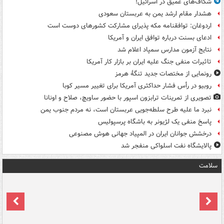
شکاف‌های عمیق در اسرائیل!
هشدار مقام ارشد یمن به عربستان سعودی
اردوغان: توافقنامه مکه پذیرای مشارکت کشورهای دوست است
ادعای بسنت درباره توافق ایران و آمریکا
نتایج آزمون مدارس سمپاد اعلام شد
تاثیرات منفی جنگ علیه ایران بر بازار کار آمریکا
رونمایی از مختصات جدید تنگۀ هرمز
روبیو در رأس فشار حداکثری آمریکا برای تغییر مسیر کوبا
تصویری از تمرینات ترابزون اسپور با حضور ساویچ، صلاح و اونانا
نبرد ما علیه طرح سلطه‌جویی عربستان است، نه مردم جنوب یمن
پاسخ منفی یک لژیونر به باشگاه پرسپولیس
درخشش جوانان ایران در المپیاد جهانی هوش مصنوعی
پالایشگاه نفت اسلواکی منفجر شد
سلامت
ت