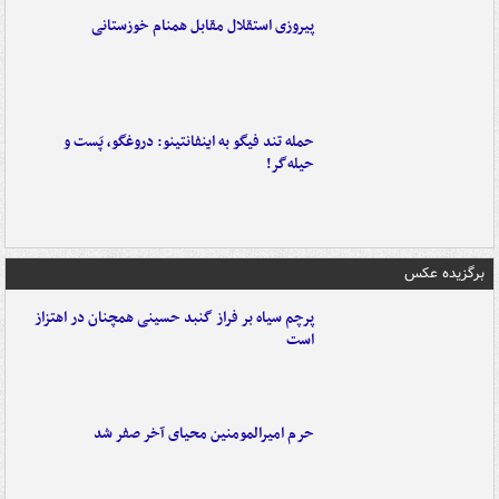
پیروزی استقلال مقابل همنام خوزستانی
حمله تند فیگو به اینفانتینو: دروغگو، پَست‌ و
حیله‌گر!
برگزیده عکس
پرچم سیاه بر فراز گنبد حسینی همچنان در اهتزاز
است
حرم امیرالمومنین محیای آخر صفر شد