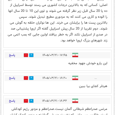
اصلی: کسانی که به بالاترین درجات کشوری می رسند توسط اسراییل از
ده یا 20 سال قبل زیر نظر گرفته می شوند و توی این 10 تا 20 سال انها
را الوده و کاری می کنند که به مزدوری مطیع تبدیل شوند. سپس
بالاترین پست ها را برایشان می خرند. این ها نوکران حلقه به گوش می
شوند. دوم تقریبا از 20 سال پیش اسراییل گفته اگر اروپا پشتیبانی صد
در صدی از اسراییل نکند اگر به خطر بیافتد اولین جایی که بمب اتمی می
زند شهرهای بزرگ اروپا خواهد بود.
پاسخ
۱۷:۴۵ - ۱۴۰۵/۰۳/۲۱
0
0
این یارو خودش جهود مخفیه
پاسخ
۱۸:۲۰ - ۱۴۰۵/۰۳/۲۱
...
0
1
هیتلر کجای بیا ببین
پاسخ
۱۸:۳۲ - ۱۴۰۵/۰۳/۲۱
0
0
مرتس صدراعظم شیطانی آلمان نیست.صدراعظم و مزدور رژیم کودکش
است. خاک بر سر ملتی که نخست وزیرش گماشته و مزدور کودک کشان