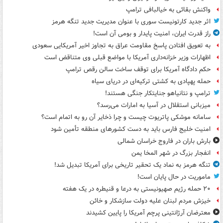
واکنش بقائی به خیالبافی ترامپ
اثر جدید کارتونیست سوری با عنوان مدیریت جدید تنگه هرمز
راز قدرت ایران، امنیت پایدار و بومی آن است!
به تعویق افتادن پاسخ مقاومت عراق به تجاوز اخیر آمریکایی سعودی
اظهارات وزیر خزانه‌داری آمریکا با مواضع قبلی وی متناقض است
حکم دادگاه آمریکا برای توقف ساخت سالن رقص ترامپ
حمله پهپادی به کشتی ترکیه‌ای در دریای سیاه
ترامپ و نتانیاهو جنایتکار جنگی هستند!
میزبانی استقلال در آسیا به امارات می‌رسد؟
سامانه موشکی پاتریوت چیست و چرا ذخایر آن رو به اتمام است؟
امنیت خلیج فارس باید به دست کشورهای منطقه تأمین شود
بارش باران در فاروج خراسان شمالی
انفجار بزرگ در شهر المخا یمن
تنگه هرمز به نماد یک تحقیر تاریخی برای آمریکا تبدیل شد!
ماموریت در حال پایان است!
۲۰ حمله رژیم صهیونیستی به درعا و قنیطره در یک هفته
خیزش مردم لبنان علیه دولت سازشکار و خائن
معترضان آرژانتینی پرچم آمریکا را پایین کشیدند