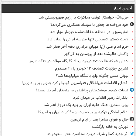
آخرین اخبار
حزب‌الله خواستار توقف مذاکرات با رژیم صهیونیستی شد
خود فروخته‌ها چطور با موساد همکاری می‌کردند؟
آتش‌سوزی در منطقه حفاظت‌شده دیزمار مهار شد
کویت دستور تعطیلی تنها مدرسه ایرانی را صادر کرد
حرم امام علی (ع) مهیای عزاداری دهه آخر صفر شد
واکنش عالیشاه بعد از پیوستن به گل‌گهر
ادعای شبکه «الحدث» درباره ایجاد گذرگاه موقت در تنگه هرمز
تشریح جزئیات تصادف ۱۲ خودرو با ۱۹ مصدوم
لیونل مسی چگونه وارد باشگاه میلیاردها شد؟
افشای اقدامات غیراخلاقی فدراسیون فوتبال کره جنوبی برای داوران!
تبعات کمبود موشک‌های پدافندی به متحدان آمریکا رسید!
ابتکارات رهبر انقلاب در میدان نبرد
برنی سندرز: جنگ علیه ایران بر پایه یک دروغ آغاز شد
اعلام آمادگی ترکیه برای حمایت از مذاکرات ایران و آمریکا
حال و هوای سامرا بعد از ایام اربعین
فورلان به خانه بازگشت
اثر جدید کمال شرف درباره محاصره نفتی سعودی‌ها