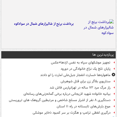
برداشت برنج از شالیزارهای شمال در سوادکوه
پربازدیدترین ها
تجهیز موشکهای سپاه به نفس اژدها+عکس
پایان تلخ یک نزاع خانوادگی در دورود
ماهواره‌ها خسارت انفجار جبل‌علی امارت را لو دادند
سناریوی بلاگر زن برای قتل شوهرش
راز مرگ مرد ۷۲ ساله در تهرانپارس فاش شد
بیانیه خانواده شهید لاریجانی درباره برخی گمانه‌زنی‌های رسانه‌ای
دستگیری ۸ نفر از اشرار مسلح شاخص و مرتبطین گروهک های تروریستی
موج بارش‌های تابستانه در راه ۱۱ استان
درگیری لفظی ترامپ و هگزث بر سر کمبود ذخایر موشکی