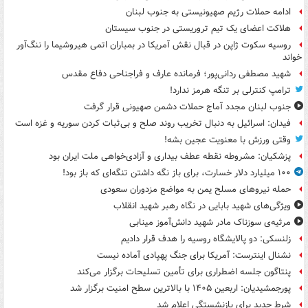
ادامه حملات رژیم صهیونیستی به جنوب لبنان
هلاکت اعضای یک تیم تروریستی در جنوب سیستان
روسیه سکوت ژاپن در قبال نقش آمریکا در بمباران اتمی هیروشیما را ننگ‌آور
خواند
شهید مصطفی ردانی‌پور؛ فرمانده عارف و فراجناحی دفاع مقدس
ترامپ کنترلی بر تنگه هرمز ندارد!
جنوب لبنان مجدد آماج حملات دشمن صهیونی قرار گرفت
فیدان: اسرائیل به دنبال تخریب روند صلح و بی‌ثبات کردن سوریه و غزه است
وقتی ورزش با معنویت عجین بشه!
پزشکیان: مشروطه نقطه عطف بیداری و آزادی‌خواهی ملت ایران بود
۱۰۰ میلیارد دلار خسارت، برای باز نگه داشتن تنگه‌ای که باز بود!
حمله نیروهای مسلح یمن به مواضع مزدوران سعودی
ویژگی‌های شهید بابایی در نگاه رهبر شهید انقلاب
مرثیه‌ی سوزناک مادر شهید دانش‌آموز مینابی
زلنسکی: دو پالایشگاه روسیه را هدف قرار دادیم
نشنال اینترست: آمریکا برای جنگ پهپادی آماده نیست
پنتاگون جلسه اضطراری برای تأمین تسلیحات برگزار می‌کند
پورجمشیدیان: اربعین ۱۴۰۵ با بالاترین سطح امنیت برگزار شد
شرط جدید برای بازنشستگی اعلام شد