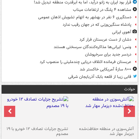
قرار بود ایران به زانو درآید، اما به ابرقدرت منطقه تبدیل شد!
مشاهده ۴ پلنگ در ارتفاعات میناب
دستگیری ۶ نفر در بهشهر به اتهام تشویش اذهان عمومی
پادشاه سنگین‌وزنی که در جهان رقیب ندارد
آهوی ایرانی
دشان از دست عربستان فرار کرد
ونس: ایرانی‌ها مذاکره‌کنندگان سرسختی هستند
دردسر جدید برای سرخپوشان
عربستان فرمانده ائتلاف دریایی چندملیتی را منصوب کرد
۸۰۰ سازۀ آمریکایی خاکستر شد
قابی زیبا از قلعه بابک آذربایجان شرقی
حوادث
تصادف مرگبار در محور اهواز–شوش ۲
آتش‌سوزی در منطقه حفاظت‌شده
تشریح جزئیات تصادف ۱۲ خودرو با ۱۹
پا
دیزمار مهار شد
مصدوم