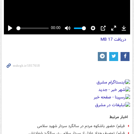
00:00
Play
Mute
Settings
PIP
Enter
Down
دریافت
17 MB
fullscreen
اخبار مرتبط
فیلم/ حضور باشکوه مردم در سالگرد سردار شهید سلامی
فیلم/ توصیف حداد عادل از سردار سلامی در سالگرد شهادتش