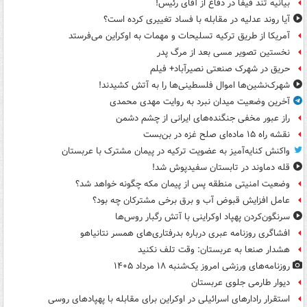
بیانیه تند فیفا در دفاع از آقای رئیس!
آیا روند عدلیه در مقابله با فساد تغییری کرده است؟
آمریکا از طریق ترکیه تسلیحات و مهمات به اوکراین می‌فرستد
نخستین تصویر مسی بعد از مرگ پدر
حریق در شهرک صنعتی نصیرآباد+ فیلم
شهرک‌نشین‌ها اموال فلسطینی‌ها را به آتش کشیدند!
آخرین وضعیت میدان نبرد به روایت مهدی محمدی
راز عبور مخفی جنگنده‌های ایرانی از چشم دشمن
نقشه راه ۱۵ ماده‌ای صلح غزه در بن‌بست
واکنش کنایه‌آمیز به عضویت ترکیه در پیمان مشترک با عربستان
قله دماوند در تابستان سفیدپوش شد!
وضعیت امنیتی منطقه پس از پیمان مکه چگونه خواهد شد؟
عامل افزایش قبوض آب و برق برخی مشترکان چه بود؟
سرنگون‌کردن پهپاد اوکراینی با آتش رگبار روس‌ها
افشاگری روزنامه عبری درباره بدرفتاری‌های همسر نتانیاهو
هشدار صنعا به عربستان: وقت تلف نکنید
روزنامه‌های ورزشی امروز یک‌شنبه ۱۸ مرداد ۱۴۰۵
دیوار طارمی جلوی عربستان
استقرار رادارهای اسرائیلی در اوکراین برای مقابله با پهپادهای روسی