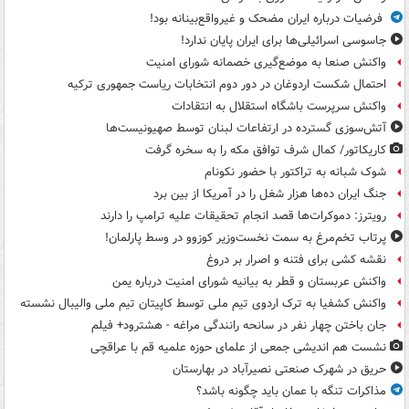
فرضیات درباره ایران مضحک و غیرواقع‌بینانه بود!
جاسوسی اسرائیلی‌ها برای ایران پایان ندارد!
واکنش صنعا به موضع‌گیری خصمانه شورای امنیت
احتمال شکست اردوغان در دور دوم انتخابات ریاست جمهوری ترکیه
واکنش سرپرست باشگاه استقلال به انتقادات
آتش‌سوزی گسترده در ارتفاعات لبنان توسط صهیونیست‌ها
کاریکاتور/ کمال شرف توافق مکه را به سخره گرفت
شوک شبانه به تراکتور با حضور نکونام
جنگ ایران ده‌ها هزار شغل را در آمریکا از بین برد
رویترز: دموکرات‌ها قصد انجام تحقیقات علیه ترامپ را دارند
پرتاب تخم‌مرغ به سمت نخست‌وزیر کوزوو در وسط پارلمان!
نقشه کشی برای فتنه و اصرار بر دروغ
واکنش عربستان و قطر به بیانیه شورای امنیت درباره یمن
واکنش کشفیا به ترک اردوی تیم ملی توسط کاپیتان تیم ملی والیبال نشسته
جان باختن چهار نفر در سانحه رانندگی مراغه - هشترود+ فیلم
نشست هم اندیشی جمعی از علمای حوزه علمیه قم با عراقچی
حریق در شهرک صنعتی نصیرآباد در بهارستان
مذاکرات تنگه با عمان باید چگونه باشد؟