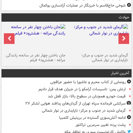
شوخی حاج‌قاسم با خبرنگار در عملیات آزادسازی بوکمال
حوادث
گرمای شدید در جنوب و مرکز؛
جان باختن چهار نفر در سانحه رانندگی
حر
ناپایداری در نوار شمالی
مراغه - هشترود+ فیلم
به
آخرین اخبار
رونمایی از کتاب محرم و عاشورا با حضور عراقچی
ارتش یمن: تاسیسات آرامکو را در جیزان هدف قرار دادیم
قیمت خودرو همچنان در سطوح بالا؛ بازار قفل شد
سرکشی فرمانده سپاه تهران از گردان‌های پدافند هوایی لشکر ۲۷
گرمای شدید در جنوب و مرکز؛ ناپایداری در نوار شمالی
ادامه آتش‌سوزی گسترده در بریتیش کلمبیا
پشت پرده تغییر سرمربی تراکتور
واکنش کارتونیست سوری به توافق مکه