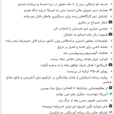
خدمه ناو لینکلن: پس از ۸ ماه حضور در دریا خسته و درمانده‌ شدیم
هشدار دبیر شورای عالی امنیت ملی به امریکا درباره تنگه هرمز
تشکیل تیم کارآگاهان زبده برای دستگیری عاملان قتل رجب‌زاده
شکار تمساح در مالزی
مجتبی جباری تیم جدیدش را انتخاب کرد
طبیعت بکر جاده اسالم به خلخال
توضیحات معاون امنیتی و انتظامی وزیر کشور درباره قتل حمیدرضا رجب زاده
نقشه کشی برای فتنه و اصرار بر دروغ
هافبک آلومینیوم پرسپولیسی شد
فیدان: ایران هدف پیمان دفاعی مکه نیست
کاریکاتور/ کمال شرف توافق مکه را به سخره گرفت
رویای اف-۳۵ ترکیه در بن‌بست
روایت رسانه اسرائیلی از فشار واشنگتن بر تل‌آویو برای آتش‌بس و خلع سلاح
حماس
از مظلوم‌نمایی براندازها تا افشای دروغ مراد ویسی
آمریکا نتوانست؛ دیگران هم نمی توانند
نخستین تصویر مسی بعد از مرگ پدر
جان دوباره نگین فیروزه ای ایران «دریاچه ارومیه»
اعتراف جالب یک رسانه آمریکایی به شکست