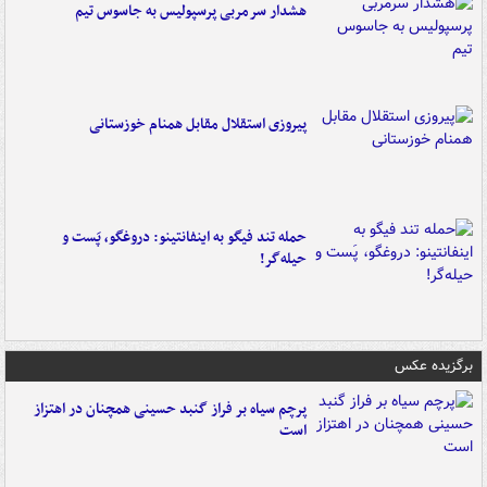
هشدار سرمربی پرسپولیس به جاسوس تیم
پیروزی استقلال مقابل همنام خوزستانی
حمله تند فیگو به اینفانتینو: دروغگو، پَست‌ و
حیله‌گر!
برگزیده عکس
پرچم سیاه بر فراز گنبد حسینی همچنان در اهتزاز
است