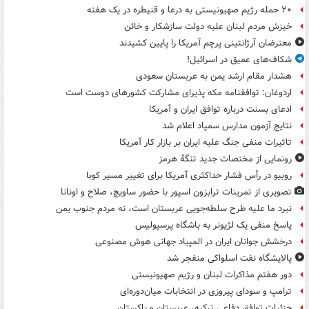
۲۰ حمله رژیم صهیونیستی به درعا و قنیطره در یک هفته
خیزش مردم لبنان علیه دولت سازشکار و خائن
معترضان آرژانتینی پرچم آمریکا را پایین کشیدند
شکاف‌های عمیق در اسرائیل!
هشدار مقام ارشد یمن به عربستان سعودی
اردوغان: توافقنامه مکه پذیرای مشارکت کشورهای دوست است
ادعای بسنت درباره توافق ایران و آمریکا
نتایج آزمون مدارس سمپاد اعلام شد
تاثیرات منفی جنگ علیه ایران بر بازار کار آمریکا
رونمایی از مختصات جدید تنگۀ هرمز
روبیو در رأس فشار حداکثری آمریکا برای تغییر مسیر کوبا
تصویری از تمرینات ترابزون اسپور با حضور ساویچ، صلاح و اونانا
نبرد ما علیه طرح سلطه‌جویی عربستان است، نه مردم جنوب یمن
پاسخ منفی یک لژیونر به باشگاه پرسپولیس
درخشش جوانان ایران در المپیاد جهانی هوش مصنوعی
پالایشگاه نفت اسلواکی منفجر شد
دور هفتم مذاکرات لبنان و رژیم صهیونیستی
ترامپ و سودای پیروزی در انتخابات میان‌دوره‌ای
جزئیات توافق دفاعی ترکیه، عربستان و پاکستان