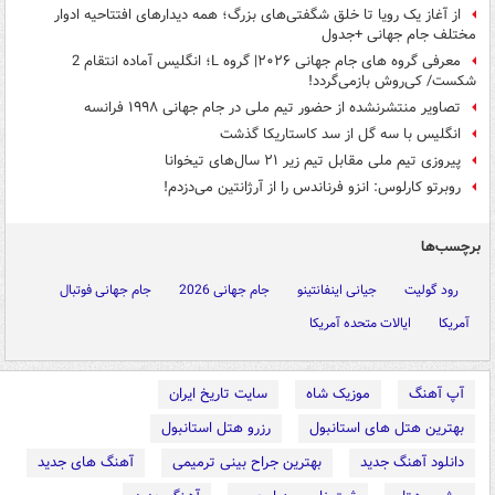
از آغاز یک رویا تا خلق شگفتی‌های بزرگ؛ همه دیدارهای افتتاحیه‌ ادوار
مختلف جام جهانی +جدول
معرفی گروه های جام جهانی ۲۰۲۶| گروه L؛ انگلیس آماده انتقام 2
شکست/ کی‌روش بازمی‌گردد!
تصاویر منتشرنشده از حضور تیم ملی در جام جهانی ۱۹۹۸ فرانسه
انگلیس با سه گل از سد کاستاریکا گذشت
پیروزی تیم ملی مقابل تیم زیر ٢١ سال‌های تیخوانا
روبرتو کارلوس: انزو فرناندس را از آرژانتین می‌دزدم!
برچسب‌ها
رود گولیت
جیانی اینفانتینو
جام جهانی 2026
جام جهانی فوتبال
آمریکا
ایالات متحده آمریکا
آپ آهنگ
موزیک شاه
سایت تاریخ ایران
بهترین هتل های استانبول
رزرو هتل استانبول
دانلود آهنگ جدید
بهترین جراح بینی ترمیمی
آهنگ های جدید