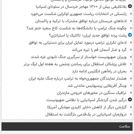
بلاتکلیفی بیش از ۱۳۰۰ مهاجر خردسال در سئوتای اسپانیا
زلنسکی در انتخابات ریاست جمهوری اوکراین شکست می‌خورد
ادعاهای عربستان درباره توافق مشترک با ترکیه و پاکستان
چگونه جنگ ترامپ با دانشگاه‌ها به شکست کاخ سفید ختم شد؟
پشت پرده توافق جدید ایران؛ تاکتیک یا استراتژی؟
ادعای تکراری ترامپ درمورد تمایل ایران برای دستیابی به توافق
گرد و غبار آسمان قم را تیره می‌کند
وزیران صهیونیست خواستار از سرگیری جنگ نابودی غزه شدند
تلاش پزشکان استقلال برای رساندن چشمی به هفته اول لیگ برتر
بحران در راه‌آهن انگلیس ادامه دارد
هشدار نمایندگان جمهوری‌خواه به ترامپ درباره جنگ علیه ایران
وینگر آفریقایی پرسپولیس ماندنی شد
ترافیک سنگین در محورهای خروجی مازندران
درگیر شدن گردشگر اسپانیایی با نظامی صهیونیست
گزارشی دیگر از کاهش ذخایر کلیدی موشکی آمریکا
دروازه‌بان اسپانیایی در یک‌قدمی بازگشت به استقلال
سلامت