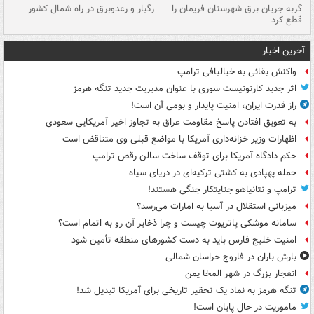
گربه جریان برق شهرستان فریمان را
رگبار و رعدوبرق در راه شمال کشور
قطع کرد
گذ
آخرین اخبار
واکنش بقائی به خیالبافی ترامپ
اثر جدید کارتونیست سوری با عنوان مدیریت جدید تنگه هرمز
راز قدرت ایران، امنیت پایدار و بومی آن است!
به تعویق افتادن پاسخ مقاومت عراق به تجاوز اخیر آمریکایی سعودی
اظهارات وزیر خزانه‌داری آمریکا با مواضع قبلی وی متناقض است
حکم دادگاه آمریکا برای توقف ساخت سالن رقص ترامپ
حمله پهپادی به کشتی ترکیه‌ای در دریای سیاه
ترامپ و نتانیاهو جنایتکار جنگی هستند!
میزبانی استقلال در آسیا به امارات می‌رسد؟
سامانه موشکی پاتریوت چیست و چرا ذخایر آن رو به اتمام است؟
امنیت خلیج فارس باید به دست کشورهای منطقه تأمین شود
بارش باران در فاروج خراسان شمالی
انفجار بزرگ در شهر المخا یمن
تنگه هرمز به نماد یک تحقیر تاریخی برای آمریکا تبدیل شد!
ماموریت در حال پایان است!