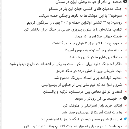
صحنه ای نادر از حیات وحش ایران در سبلان
جنگ مدعیان طلای کشتی جهان این بار در مسکو
سوخو۳۵ با این موشک‌ها به ناوهای‌جنگی حمله می‌کند
روسیه: به ۳ کشتی اوکراین حمله و ۲۰۳ پهپاد را سرنگون کردیم
ترامپ مقاله‌ای را با عنوان پیروزی خیالی در جنگ ایران بازنشر کرد
قیمت جهانی طلا امروز ۱۶ مرداد
برخورد پراید با تیر برق ۲ فوتی بر جای گذاشت
حمله سایبری گسترده به بورس آمریکا
صنعا: نیروهای ما در کمین‌ هستند
تلگراف: جنگ علیه ایران ممکن است به یکی از اشتباهات تاریخ تبدیل شود
ثبت تاریخی‌ترین کاهش تردد در تنگه هرمز
تنظیم قولنامه برای اسناد سبزرنگ ممنوع شد
شروع تلخ مدافع تیم ملی پس از جدایی از پرسپولیس
امضای توافق دفاعی بین عربستان، ترکیه و پاکستان
۱۰ خوشحالی گل زودتر از موعد
ایتالیا خرید رادار اسرائیلی را متوقف کرد
واردات نفت آمریکا از عربستان صفر شد
اجازه باز شدن مسیر دوم در تنگه هرمز را نخواهیم داد
درخواست عامری برای تعویق عملیات انتقام‌جویانه علیه عربستان