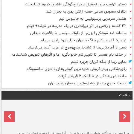
دستور ترامپ برای تحقیق درباره چگونگی افشای کمبود تسلیحات
ائتلاف سعودی مدعی حمله ارتش یمن به نجران شد
هشدار سرمربی پرسپولیس به جاسوس تیم
۲۲ کشته و زخمی بر اثر تیراندازی در یک مدرسه در تایلند+ فیلم
سامانه ضد موشکی لیزری؛ از بلوف سیاسی تا واقعیت میدانی
ترامپ: فکر می‌کنم جنگ با ایران خیلی زود پایان می‌یابد
نیمی از آمریکایی‌ها از تشدید هرج‌ومرج در غرب آسیا می‌ترسند
از حذف نام همسر تا تغییر نام خانوادگی؛ اما و اگرهای تعویض شناسنامه
نمایی زیبا از تنگه کریان جزیره قشم
رکوردشکنی پیش‌فروش جدیدترین گوشی‌های تاشوی سامسونگ
حادثه غرق‌شدگی در طاقانک ۲ قربانی گرفت
مسجد جامع یزد، از باشکوه‌ترین معماری‌های ایران
سلامت
ت
چرا مغز در هنگام خواب، انرژی خود را
آیا مصرف قهوه و نوشیدنی‌های
چر