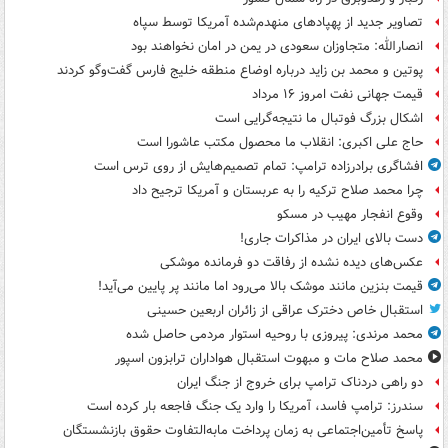
تصاویر جدید از پهپادهای منهدم‌شده آمریکا توسط سپاه
انصارالله: متجاوزان سعودی در یمن در امان نخواهند بود
پوتین و محمد بن زاید درباره اوضاع منطقه خلیج فارس گفت‌وگو کردند
قیمت جهانی نفت امروز ۱۶ مرداد
اشکال بزرگ فوتبال ما نتیجه‌گرایی است
حاج علی اکبری: انقلاب ما محصول مکتب عاشورا است
افشاگری برادرزاده ترامپ: تمام تصمیم‌هایش از روی ترس است
چرا محمد صلاح ترکیه را به عربستان و آمریکا ترجیح داد
وقوع انفجار مهیب در مسکو
دست بالای ایران در مذاکرات جاری!
عکس‌های دیده نشده از رفاقت دو فرمانده‌ موشکی
قیمت بنزین مانند موشک بالا می‌رود اما مانند پر پایین می‌آید!
استقبال خاص دخترک عراقی از زائران اربعین حسینی
محمد مرندی: پیروزی با روحیه استوار مردمی حاصل شده
محمد صلاح مات و مبهوت استقبال هواداران ترابزون اسپور
دو راهی دردناک ترامپ برای خروج از جنگ ایران
سندرز: ترامپ فاسد، آمریکا را وارد یک جنگ فاجعه بار کرده است
پاسخ تأمین‌اجتماعی به زمان پرداخت مابه‌التفاوت حقوق بازنشستگان