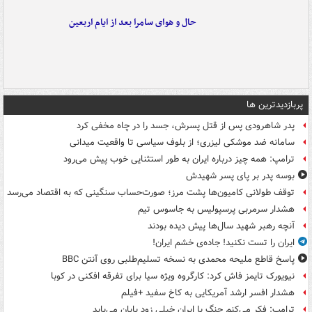
حال و هوای سامرا بعد از ایام اربعین
پربازدیدترین ها
پدر شاهرودی پس از قتل پسرش، جسد را در چاه مخفی کرد
سامانه ضد موشکی لیزری؛ از بلوف سیاسی تا واقعیت میدانی
ترامپ: همه چیز درباره ایران به طور استثنایی خوب پیش می‌رود
بوسه‌ پدر بر پای پسر شهیدش
توقف طولانی کامیون‌ها پشت مرز؛ صورت‌حساب سنگینی که به اقتصاد می‌رسد
هشدار سرمربی پرسپولیس به جاسوس تیم
آنچه رهبر شهید سال‌ها پیش دیده بودند
ایران را تست نکنید! جاده‌ی خشم ایران!
پاسخ قاطع ملیحه محمدی به نسخه تسلیم‌طلبی روی آنتن BBC
نیویورک تایمز فاش کرد: کارگروه ویژه سیا برای تفرقه افکنی در کوبا
هشدار افسر ارشد آمریکایی به کاخ سفید +فیلم
ترامپ: فکر می‌کنم جنگ با ایران خیلی زود پایان می‌یابد