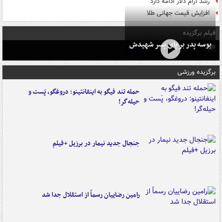
رشد آرام دلار ادامه دارد
افزایش قیمت جهانی طلا
فیلم برگزیده
بوسه‌ پدر بر پای پسر شهیدش
برگزیده ورزشی
حمله تند فیگو به اینفانتینو: دروغگو، پَست‌ و
حیله‌گر!
جنجال جدید نیمار در برزیل +فیلم
رامین رضاییان رسماً از استقلال جدا شد