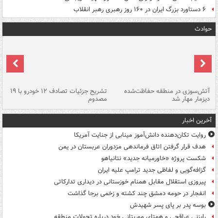
۶ دستاورد بزرگ ایران در ۱۶۰ روز رهبری رهبر انقلاب
حوادث
تصادف مرگبار در محور اهواز–شوش ۲
آتش‌سوزی در منطقه حفاظت‌شده
تشریح جزئیات تصادف ۱۲ خودرو با ۱۹
پا
دیزمار مهار شد
مصدوم
آخرین اخبار
روایت تکان‌دهنده دانش‌آموز مینابی از جنایت آمریکا
هدف قرار گرفتن اتاق‌ فرماندهی مزدوران عربستان در یمن
شکست پروژه «خاورمیانه جدید» نتانیاهو
گزافه‌گویی و لفاظی جدید ترامپ علیه ایران
پیروزی استقلال مقابل همنام خوزستانی در دیداری تدارکاتی
انفجار در حومه دمشق چند کشته و زخمی برجا گذاشت
بوسه‌ پدر بر پای پسر شهیدش
رایزنی عراقچی و همتای موریتانی خود درباره تحولات منطقه