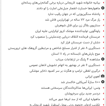
بیانیه خانواده شهید لاریجانی درباره برخی گمانه‌زنی‌های رسانه‌ای
ماهواره‌ها خسارت انفجار جبل‌علی امارت را لو دادند
پادشاه سنگین‌وزنی که در جهان رقیب ندارد
راز مرگ مرد ۷۲ ساله در تهرانپارس فاش شد
سناریوی بلاگر زن برای قتل شوهرش
یاوه‌گویی تولیدکننده موشک کروز اوکراینی علیه ایران
عربستان فرمانده ائتلاف دریایی چندملیتی را منصوب کرد
دشان از دست عربستان فرار کرد
دستگیری ۸ نفر از اشرار مسلح شاخص و مرتبطین گروهک های تروریستی
موج بارش‌های تابستانه در راه ۱۱ استان
مشاهده ۴ پلنگ در ارتفاعات میناب
دستگیری ۶ نفر در بهشهر به اتهام تشویش اذهان عمومی
درگیری لفظی ترامپ و هگزث بر سر کمبود ذخایر موشکی
آهوی ایرانی
۸۰۰ سازۀ آمریکایی خاکستر شد
ونس: ایرانی‌ها مذاکره‌کنندگان سرسختی هستند
دردسر جدید برای سرخپوشان
ماهواره ایرانی که از سد ابرها عبور می‌کند
تکذیب ادعای «نحوه ردزنی محل استقرار شهید لاریجانی»