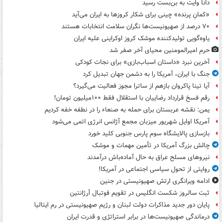
دانا وایت به بن‌بست رسید
«کمانِ پرنده» چینی برای شکار کروزها به ایران می‌آید
۷۰ درصد از صهیونیست‌ها نگران سلامت انتخابات هستند
یاوه‌گویی تولیدکننده موشک کروز اوکراینی علیه ایران
حرم امیرالمومنین محیای آخر صفر شد
آخرین نبرد «داستان اسباب‌بازی» برای نجات کودکی
جنگ با ایران، آمریکا را به دشمن جهان تبدیل کرد
آیا تینا پاکروان بازهم از ساترا مجوز فعالیت می‌گیرد؟
رقم فسخ قرارداد رضاییان با استقلال فقط ۱۰۰میلیون تومان!
یمن: نقشه عربستان برای حمله به صنعاء را در نطفه خفه کردیم
آمریکا اوایل شهریور میزبان مجمع آژانس انرژی اتمی می‌شود
بازسازی پالایشگاه سوم پارس جنوبی کلید خورد
چالش بزرگ آمریکا در تأمین مهمات و موشک
نیروهای مسلح عراق به حال آماده‌باش درآمدند
روایتی از تحول سیاسی اجتماعی در آمریکا!
ادامه ویرانگری ارتش صهیونیستی در جنین
ثبت سالروز شکست انگلیس در تقویم فوتبال آرژانتین
پایان دور جدید مذاکرات دولت لبنان و رژیم صهیونیستی در رم ایتالیا
درماندگی صهیونیست‌ها در برابر استراتژی و قدرت ایران