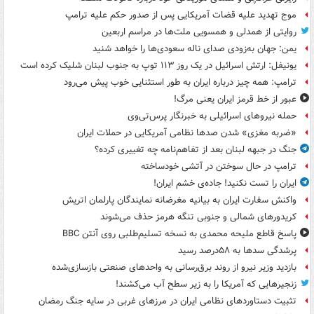
موج تهدید علیه قضات آمریکایی پس از صدور حکم علیه ترامپ
روایتی از همدلی و همسویی ملت‌ها در مراسم اربعین
یمن: جهان به‌زودی صدای ناله سعودی‌ها را خواهد شنید
یونیفل: ارتش اسرائیل در یک روز ۱۱۳ توپ به جنوب لبنان شلیک کرده است
ترامپ: همه چیز درباره ایران به طور استثنایی خوب پیش می‌رود
عبور از خط قرمز ایران یعنی مرگ!
حمله نیروهای اسرائیلی به خبرنگار پرس‌تی‌وی
«ضربه مغزی» شدن صدها نظامی آمریکایی در حملات ایران
جنگ در جبهه لبنان بعد از تفاهم‌نامه چه تغییری کرده؟
ترامپ در حال سوختن در آتشی خودساخته
ایران را تست نکنید! جاده‌ی خشم ایران!
واکنش سفارت ایران به بیانیه مغرضانه نمایندگان پارلمان اتریش
کریدورهای شمالی و جنوبی تنگه هرمز حذف می‌شوند
پاسخ قاطع ملیحه محمدی به نسخه تسلیم‌طلبی روی آنتن BBC
پرشدگی سدها به ۵۸درصد رسید
بازدید وزیر نیرو از روند برق‌رسانی به واحدهای صنعتی بازسازی‌شده
زنجیرهایی که آمریکا را به زیر سطح آب می‌کشند!
تثبیت دستاوردهای نظامی ایران در مرزهای غربی در سایه جنگ رمضان