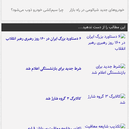
خودروهای جدید شیائومی در راه بازار
چرا سیم‌کشی خودرو ذوب می‌شود؟
شو
این مطالب را از دست ندهید....
۶ دستاورد بزرگ ایران در ۱۶۰ روز رهبری رهبر انقلاب
شرط جدید برای بازنشستگی اعلام شد
کالابرگ ۳ گروه شارژ شد
تکذیب شایعه معافیت سربازان فراری