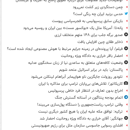
توضیحات جدید مقاومت عراق درباره تعویق پاسخ به آمریکا و عربستان
چمن دستگردی زیر کشت نمی‌رود
حدس بزنید ایران چه رنگی است؟
بازیکن سابق پرسپولیس به فجرسپاسی پیوست
پانه‌تا: آمریکا مثل یک «بوکسور مست» بین ایران و روسیه می‌دود
صدور برگه جلب برای ۱۴۸ متهم متخلف ارزی
ذخایر طلای چین افزایش یافت
فیلم/ آیا پرونده‌ای در زمینه جرایم مرتبط با هوش مصنوعی ایجاد شده است؟
احضار باقر خرازی به دادگاه ویژه روحانیت
وضعیت کافه‌های متعلق به ساعدی نیا از زبان سخنگوی عدلیه
پاکستان: باید در برابر اسرائیل متحد شویم
تئودور روزولت جایگزین ناو هواپیمابر آبراهام لینکلن می‌شود
کاریکاتور/ تلاش‌های بی‌پایان ترامپ برای مذاکره با ایران
اخراج بدون تعارف در انتظار فرد خاطی پرسپولیس
اتمام بودجه پنتاگون در آستانه گسترش جنگ
وقتی ترامپ ریاست‌جمهوری را دستگاه پول‌سازی می‌بیند!
ترکیه: توافق مکه علیه ایران یا هیچ کشور دیگری نیست
جهانگیر: آقای خرازی به دادگاه ویژه روحانیت احضار شد
افشای رسوایی جاسوسی سازمان ملل برای رژیم صهیونیستی