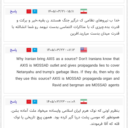
پاسخ
۱۵:۱۱ - ۱۴۰۵/۰۳/۲۱
0
0
خدا ب نیروهای نظامی ک درگیر جنگ هستند ن بقیه،خیر و برکت و
قدرت بده.چیزی ک با مذاکرات التماسی بدست نیومد رو شما انشالله با
قدرت میدان بدست میارید.افرین
پاسخ
۰۷:۱۲ - ۱۴۰۵/۰۳/۲۲
0
0
Why Iranian bring AXIS as a source? Don't Iranians know that
AXIS is MOSSAD outlet and gives proipaganda lies to cover
Netanyahu and trump's garbage likes. If they do, then why do
they use this source? AXIS is MOSSAD propaganda organ and
Ravid and bergman are MOSSAD agents
پاسخ
۰۰:۰۸ - ۱۴۰۵/۰۳/۲۳
0
0
بنظرم اونی که نوک هرم ایران اسلامی وایساده میخواد ملت آماده بشن.
همونطور که موسی پشت دریا گیر کرده بود. همون پیچ تاریخی یا نوک
قله که آقا فرمودند.