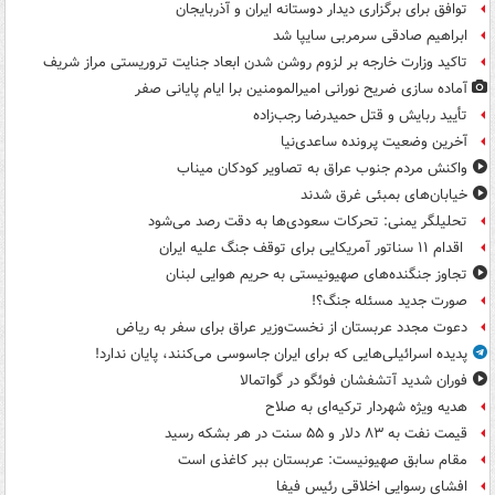
توافق برای برگزاری دیدار دوستانه ایران و آذربایجان
ابراهیم صادقی سرمربی سایپا شد
تاکید وزارت خارجه بر لزوم روشن شدن ابعاد جنایت تروریستی مراز شریف
آماده سازی ضریح نورانی امیرالمومنین برا ایام پایانی صفر
تأیید ربایش و قتل حمیدرضا رجب‌زاده
آخرین وضعیت پرونده ساعدی‌نیا
واکنش مردم جنوب عراق به تصاویر کودکان میناب
خیابان‌های بمبئی غرق شدند
تحلیلگر یمنی: تحرکات سعودی‌ها به دقت رصد می‌شود
اقدام ۱۱ سناتور آمریکایی برای توقف جنگ علیه ایران
تجاوز جنگنده‌های صهیونیستی به حریم هوایی لبنان
صورت جدید مسئله جنگ؟!
دعوت مجدد عربستان از نخست‌وزیر عراق برای سفر به ریاض
پدیده اسرائیلی‌هایی که برای ایران جاسوسی می‌کنند، پایان ندارد!
فوران شدید آتشفشان فوئگو در گواتمالا
هدیه ویژه شهردار ترکیه‌ای به صلاح
قیمت نفت به ۸۳ دلار و ۵۵ سنت در هر بشکه رسید
مقام سابق صهیونیست: عربستان ببر کاغذی است
افشای رسوایی اخلاقی رئیس فیفا