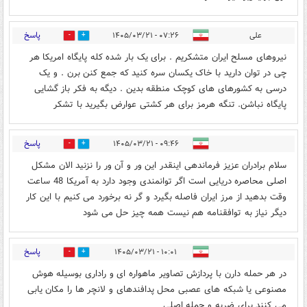
پاسخ
علی
۰۷:۲۶ - ۱۴۰۵/۰۳/۲۱
2
8
نیروهای مسلح ایران متشکریم . برای یک بار شده کله پايگاه امریکا هر
چی در توان دارید با خاک یکسان سره کنید که جمع کنن برن . و یک
درسی به کشورهای های کوچک منطقه بدین . دیگه به فکر باز گشایی
پايگاه نباشن. تنگه هرمز برای هر کشتی عوارض بگیرید با تشکر
پاسخ
۰۹:۴۶ - ۱۴۰۵/۰۳/۲۱
0
0
سلام برادران عزیز فرماندهی اینقدر این ور و آن ور را نزنید الان مشکل
اصلی محاصره دریایی است اگر توانمندی وجود دارد به آمریکا 48 ساعت
وقت بدهید از مرز ایران فاصله بگیرد و گر نه برخورد می کنیم با این کار
دیگر نیاز به توافقنامه هم نیست همه چیز حل می شود
پاسخ
۱۰:۰۱ - ۱۴۰۵/۰۳/۲۱
0
1
در هر حمله دارن با پردازش تصاویر ماهواره ای و راداری بوسیله هوش
مصنوعی یا شبکه های عصبی محل پدافندهای و لانچر ها را مکان یابی
می کنند برای ضربه و حمله اصلی