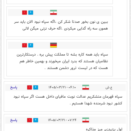
0
0
ببین ی نون بخور صدتا شکر کن ،اگه سپاه نبود الان باید سر
همون سه راه گدایی میکردی .اگه حرف نزنی میگن لالی
0
0
سپاه باید همه کاره بشه تا مملکت پیش بره . درستکارترین
نظامیان هستند که بدرد ایران میخورند و بهمین خاطر هم
هست که در لیست ترور دشمن هستند .
پاسخ
ع ش
۰۴:۱۰ - ۱۴۰۵/۰۳/۲۱
5
7
سپاه قهرمان متشکریم عدالت نوبت مافیای داخل هست اگر سپاه نبود
کشور نبود شرمنده شهدا هستیم .
پاسخ
۰۷:۲۴ - ۱۴۰۵/۰۳/۲۱
3
6
اول بزنیدزیر میز مذاکره