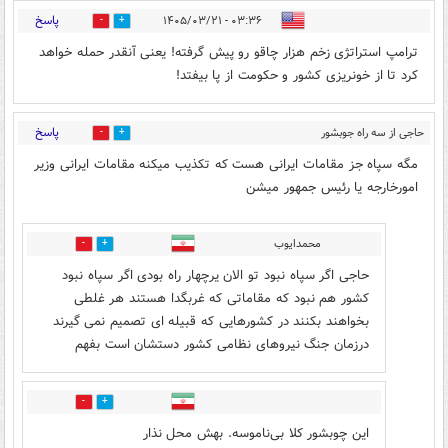
پاسخ
۰۳:۳۶ - ۱۴۰۵/۰۳/۲۱
1
7
ترامپ استراتژی زخم هزار چاقو رو پیش گرفته! یعنی آنقدر حمله خواهد
کرد تا از خونریزی کشور و حکومت از پا بیفتد!
پاسخ
حاجی از سه راه جوبشور
10
6
قم
۰۳:۵۸ - ۱۴۰۵/۰۳/۲۱
مگه سپاه جز مقامات ایرانی هست که تکذیب میکنه مقامات ایرانی وزیر
امورخارجه یا رئیس جمهور میشن
محمدایوب
4
10
حاجی اگر سپاه نبود تو الان یرچهار راه بودی اگر سپاه نبود
کشور هم نبود که مقاماتی که غربگدا هستند هر غلطی
بخواهند بکنند در کشورهایی که قبیله ای تصمیم نمی گیرند
درزمان جنگ نیروهای نظامی کشور دستشان است بفهم
0
0
این چوبشور کلا بی‌ناموسه. بهش محل نذار