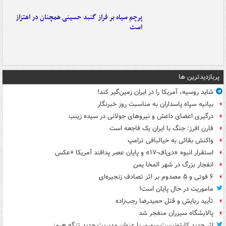
پرچم سیاه بر فراز گنبد حسینی همچنان در اهتزاز
است
پربازدیدترین ها
شاید روسیه، آمریکا را در ایران زمین‌گیر کند!
بیانیه سپاه پاسداران به مناسبت روز خبرنگار
درگیری اعضای داعش و نیروهای جولانی در سیده زینب
فارن افرز: جنگ با ایران یک فاجعه است
واکنش بقائی به خیالبافی ترامپ
استقرار انبوه «دی‌اف‑۱۷» و پایان عصر پدافند آمریکا +عکس
انفجار بزرگ در شهر المخا یمن
۶ فوتی و ۵ مصدوم بر اثر تصادف زنجیره‌ای
ماموریت در حال پایان است!
تأیید ربایش و قتل حمیدرضا رجب‌زاده
پالایشگاه سیزران منفجر شد
اثر جدید کارتونیست سوری با عنوان مدیریت جدید تنگه هرمز