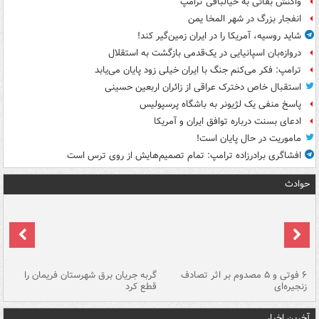
واکنش بقائی به خیالبافی ترامپ
انفجار بزرگ در شهر المخا یمن
شاید روسیه، آمریکا را در ایران زمین‌گیر کند!
دروازه‌بان اسپانیایی در یک‌قدمی بازگشت به استقلال
ترامپ: فکر می‌کنم جنگ با ایران خیلی زود پایان می‌یابد
استقبال خاص دخترک عراقی از زائران اربعین حسینی
پاسخ منفی یک لژیونر به باشگاه پرسپولیس
ادعای بسنت درباره توافق ایران و آمریکا
ماموریت در حال پایان است!
افشاگری برادرزاده ترامپ: تمام تصمیم‌هایش از روی ترس است
حوادث
۶ فوتی و ۵ مصدوم بر اثر تصادف
گربه جریان برق شهرستان فریمان را
رگ
زنجیره‌ای
قطع کرد
آخرین اخبار