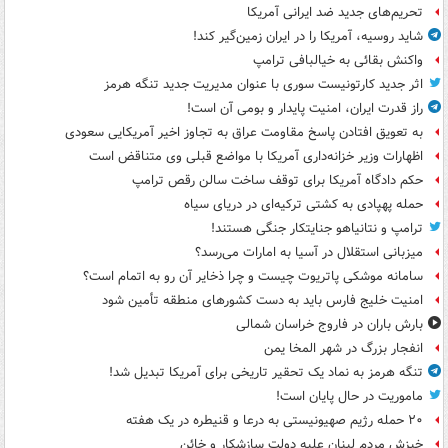
تحریم‌های جدید ضد ایرانی آمریکا
شاید روسیه، آمریکا را در ایران زمین‌گیر کند!
واکنش بقائی به خیالبافی ترامپ
اثر جدید کارتونیست سوری با عنوان مدیریت جدید تنگه هرمز
راز قدرت ایران، امنیت پایدار و بومی آن است!
به تعویق افتادن پاسخ مقاومت عراق به تجاوز اخیر آمریکایی سعودی
اظهارات وزیر خزانه‌داری آمریکا با مواضع قبلی وی متناقض است
حکم دادگاه آمریکا برای توقف ساخت سالن رقص ترامپ
حمله پهپادی به کشتی ترکیه‌ای در دریای سیاه
ترامپ و نتانیاهو جنایتکار جنگی هستند!
میزبانی استقلال در آسیا به امارات می‌رسد؟
سامانه موشکی پاتریوت چیست و چرا ذخایر آن رو به اتمام است؟
امنیت خلیج فارس باید به دست کشورهای منطقه تأمین شود
بارش باران در فاروج خراسان شمالی
انفجار بزرگ در شهر المخا یمن
تنگه هرمز به نماد یک تحقیر تاریخی برای آمریکا تبدیل شد!
ماموریت در حال پایان است!
۲۰ حمله رژیم صهیونیستی به درعا و قنیطره در یک هفته
خیزش مردم لبنان علیه دولت سازشکار و خائن