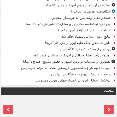
معترضان آرژانتینی پرچم آمریکا را پایین کشیدند
شکاف‌های عمیق در اسرائیل!
هشدار مقام ارشد یمن به عربستان سعودی
اردوغان: توافقنامه مکه پذیرای مشارکت کشورهای دوست است
ادعای بسنت درباره توافق ایران و آمریکا
نتایج آزمون مدارس سمپاد اعلام شد
تاثیرات منفی جنگ علیه ایران بر بازار کار آمریکا
رونمایی از مختصات جدید تنگۀ هرمز
روبیو در رأس فشار حداکثری آمریکا برای تغییر مسیر کوبا
تصویری از تمرینات ترابزون اسپور با حضور ساویچ، صلاح و اونانا
نبرد ما علیه طرح سلطه‌جویی عربستان است، نه مردم جنوب یمن
پاسخ منفی یک لژیونر به باشگاه پرسپولیس
درخشش جوانان ایران در المپیاد جهانی هوش مصنوعی
سلامت
ت