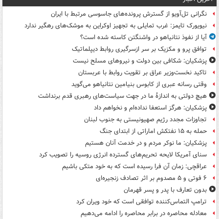
نگرانی تل‌آویو از گسترش پرونده‌های جاسوسی مرتبط با ایران
نیویورک تایمز: غرب تمایلی به تجهیز اوکراین به موشک‌های رهگیر ندارد
آیا از نفوذ نتانیاهو در واشنگتن کاسته شده است؟
توافق پرو و مکزیک بر سر ازسرگیری روابط دیپلماتیک
پزشکیان: شکافی بین دولت و نیروهای مسلح نیست
تاکید نخست‌وزیر عراق بر تقویت روابط با عربستان
وقتی رسانه عبری از کابوس بنیامین نتانیاهو می‌گوید
هیچ دولتی به اندازۀ ما در جهت سیاست‌های رهبری قدم برنداشت
پزشکیان: هرگز استعفا نداده‌ام و نخواهم داد
تجاوزات مجدد رژیم صهیونیستی به جنوب لبنان
حمله به ۱۵ نفتکش‌ اماراتی از ابتدای جنگ
پزشکیان: ما نوکر مردم و در خدمت آنان هستیم
سنای آمریکا لایحه تحریم‌های گسترده انرژی روسیه را تصویب کرد
عراقچی: زمان آن فرا رسیده است که به خود متکی باشیم
۶ فوتی و ۵ مصدوم بر اثر تصادف زنجیره‌ای
بدون تعارف با پدر و پسر قهرمان
ترامپ التماس‌کننده توافقی است که خود ویران کرد
معادله محاصره در برابر محاصره را ادامه می‌دهیم