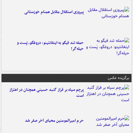
پیروزی استقلال مقابل همنام خوزستانی
حمله تند فیگو به اینفانتینو: دروغگو، پَست‌ و
حیله‌گر!
برگزیده عکس
پرچم سیاه بر فراز گنبد حسینی همچنان در اهتزاز
است
حرم امیرالمومنین محیای آخر صفر شد