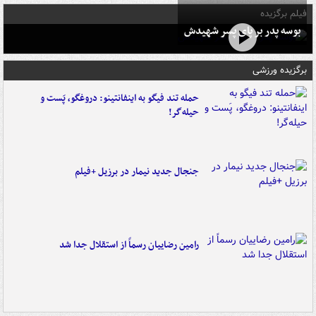
فیلم برگزیده
بوسه‌ پدر بر پای پسر شهیدش
برگزیده ورزشی
حمله تند فیگو به اینفانتینو: دروغگو، پَست‌ و
حیله‌گر!
جنجال جدید نیمار در برزیل +فیلم
رامین رضاییان رسماً از استقلال جدا شد