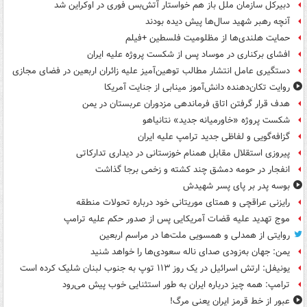
دبیرکل سازمان ملل باز هم خواستار آتش‌بس فوری در اوکراین شد
آنچه رهبر شهید سال‌ها پیش دیده بودند
حمایت هلندی‌ها از مظلومیت فلسطین +فیلم
افشای برکناری در موساد پس از شکست پروژه علیه ایران
دستگیری عامل انتشار مطالب توهین‌آمیز علیه زائران اربعین در فضای مجازی
روایت تکان‌دهنده دانش‌آموز مینابی از جنایت آمریکا
هدف قرار گرفتن اتاق‌ فرماندهی مزدوران عربستان در یمن
شکست پروژه «خاورمیانه جدید» نتانیاهو
گزافه‌گویی و لفاظی جدید ترامپ علیه ایران
پیروزی استقلال مقابل همنام خوزستانی در دیداری تدارکاتی
انفجار در حومه دمشق چند کشته و زخمی برجا گذاشت
بوسه‌ پدر بر پای پسر شهیدش
رایزنی عراقچی و همتای موریتانی خود درباره تحولات منطقه
موج تهدید علیه قضات آمریکایی پس از صدور حکم علیه ترامپ
روایتی از همدلی و همسویی ملت‌ها در مراسم اربعین
یمن: جهان به‌زودی صدای ناله سعودی‌ها را خواهد شنید
یونیفل: ارتش اسرائیل در یک روز ۱۱۳ توپ به جنوب لبنان شلیک کرده است
ترامپ: همه چیز درباره ایران به طور استثنایی خوب پیش می‌رود
عبور از خط قرمز ایران یعنی مرگ!