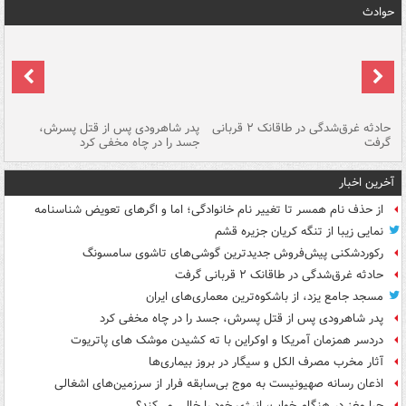
حوادث
شته
حادثه غرق‌شدگی در طاقانک ۲ قربانی
پدر شاهرودی پس از قتل پسرش،
دس
گرفت
جسد را در چاه مخفی کرد
آخرین اخبار
از حذف نام همسر تا تغییر نام خانوادگی؛ اما و اگرهای تعویض شناسنامه
نمایی زیبا از تنگه کریان جزیره قشم
رکوردشکنی پیش‌فروش جدیدترین گوشی‌های تاشوی سامسونگ
حادثه غرق‌شدگی در طاقانک ۲ قربانی گرفت
مسجد جامع یزد، از باشکوه‌ترین معماری‌های ایران
پدر شاهرودی پس از قتل پسرش، جسد را در چاه مخفی کرد
دردسر همزمان آمریکا و اوکراین با ته کشیدن موشک های پاتریوت
آثار مخرب مصرف الکل و سیگار در بروز بیماری‌ها
اذعان رسانه صهیونیست به موج بی‌سابقه فرار از سرزمین‌های اشغالی
چرا مغز در هنگام خواب، انرژی خود را خالی می‌کند؟