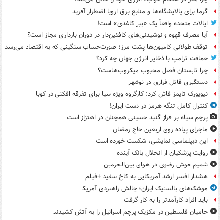
گرما برای پالایشگاه‌ها و منابع برق اروپا اضطرار آفرید
ایالات متحده واقعاً یک «ببر کاغذی» است!
آیا مصرف قهوه و نوشیدنی‌های کافئین‌دار در دوران بارداری مجاز است؟
توقف طولانی کامیون‌ها پشت مرز؛ صورت‌حساب سنگینی که به اقتصاد می‌رسد
حماقت ترامپ با ذخایر انرژی جهان چه کرد؟
چرا تابستان فصل محبوب میکروب‌هاست؟
دستگیری قاتل فراری در نوشهر
نیویورک تایمز فاش کرد: کارگروه ویژه سیا برای تفرقه افکنی در کوبا
کنترل کامل تنگه هرمز در دست ایران!
پرچم سیاه بر فراز گنبد حسینی همچنان در اهتزاز است
ماجرای پیاده روی اربعین حاج رمضان
این دیپلماسی نمایشی، شکست خورده است
روایت پزشکیان از انحلال بانک آینده
شمیم خوش رضوی در هوای بین‌الحرمین
هشدار افسر ارشد آمریکایی به کاخ سفید +فیلم
موشک‌های بالستیک ایران؛ چالش راهبردی آمریکا
باید افراد کارآمدتر را به کار گرفت
حامیان فلسطین در مکزیک پرچم اسرائیل را به آتش کشیدند