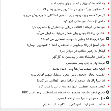
پادشاه سنگین‌وزنی که در جهان رقیب ندارد
۶ دستاورد بزرگ ایران در ۱۶۰ روز رهبری رهبر انقلاب
ترامپ: همه چیز درباره ایران به طور استثنایی خوب پیش می‌رود
دشان از دست عربستان فرار کرد
عربستان فرمانده ائتلاف دریایی چندملیتی را منصوب کرد
«کمانِ پرنده» چینی برای شکار کروزها به ایران می‌آید
خود فروخته‌ها چطور با موساد همکاری می‌کردند؟
رقم فسخ قرارداد رضاییان با استقلال فقط ۱۰۰میلیون تومان!
ابتکارات رهبر انقلاب در میدان نبرد
واکنش عالیشاه بعد از پیوستن به گل‌گهر
بوسه‌ پدر بر پای پسر شهیدش
آنچه رهبر شهید سال‌ها پیش دیده بودند
تکذیب ادعای «نحوه ردزنی محل استقرار شهید لاریجانی»
آیا تینا پاکروان بازهم از ساترا مجوز فعالیت می‌گیرد؟
کویت دستور تعطیلی تنها مدرسه ایرانی را صادر کرد
پاسخ قاطع ملیحه محمدی به نسخه تسلیم‌طلبی روی آنتن BBC
حال و هوای سامرا بعد از ایام اربعین
هشدار افسر ارشد آمریکایی به کاخ سفید +فیلم