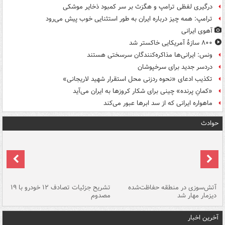
درگیری لفظی ترامپ و هگزث بر سر کمبود ذخایر موشکی
ترامپ: همه چیز درباره ایران به طور استثنایی خوب پیش می‌رود
آهوی ایرانی
۸۰۰ سازۀ آمریکایی خاکستر شد
ونس: ایرانی‌ها مذاکره‌کنندگان سرسختی هستند
دردسر جدید برای سرخپوشان
تکذیب ادعای «نحوه ردزنی محل استقرار شهید لاریجانی»
«کمانِ پرنده» چینی برای شکار کروزها به ایران می‌آید
ماهواره ایرانی که از سد ابرها عبور می‌کند
حوادث
تصادف مرگبار در محور اهواز–شوش ۲
آتش‌سوزی در منطقه حفاظت‌شده
تشریح جزئیات تصادف ۱۲ خودرو با ۱۹
پا
دیزمار مهار شد
مصدوم
آخرین اخبار