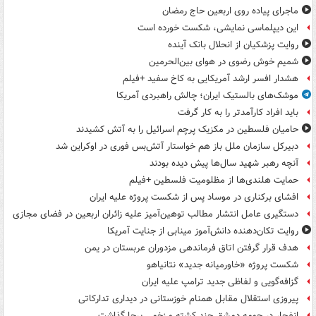
ماجرای پیاده روی اربعین حاج رمضان
این دیپلماسی نمایشی، شکست خورده است
روایت پزشکیان از انحلال بانک آینده
شمیم خوش رضوی در هوای بین‌الحرمین
هشدار افسر ارشد آمریکایی به کاخ سفید +فیلم
موشک‌های بالستیک ایران؛ چالش راهبردی آمریکا
باید افراد کارآمدتر را به کار گرفت
حامیان فلسطین در مکزیک پرچم اسرائیل را به آتش کشیدند
دبیرکل سازمان ملل باز هم خواستار آتش‌بس فوری در اوکراین شد
آنچه رهبر شهید سال‌ها پیش دیده بودند
حمایت هلندی‌ها از مظلومیت فلسطین +فیلم
افشای برکناری در موساد پس از شکست پروژه علیه ایران
دستگیری عامل انتشار مطالب توهین‌آمیز علیه زائران اربعین در فضای مجازی
روایت تکان‌دهنده دانش‌آموز مینابی از جنایت آمریکا
هدف قرار گرفتن اتاق‌ فرماندهی مزدوران عربستان در یمن
شکست پروژه «خاورمیانه جدید» نتانیاهو
گزافه‌گویی و لفاظی جدید ترامپ علیه ایران
پیروزی استقلال مقابل همنام خوزستانی در دیداری تدارکاتی
انفجار در حومه دمشق چند کشته و زخمی برجا گذاشت