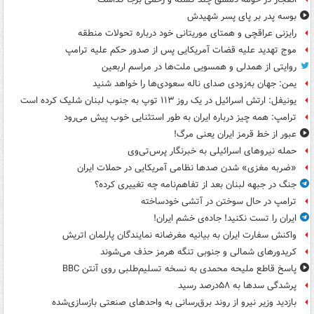
بوسه‌ پدر بر پای پسر شهیدش
رایزنی عراقچی و همتای موریتانی خود درباره تحولات منطقه
موج تهدید علیه قضات آمریکایی پس از صدور حکم علیه ترامپ
روایتی از همدلی و همسویی ملت‌ها در مراسم اربعین
یمن: جهان به‌زودی صدای ناله سعودی‌ها را خواهد شنید
یونیفل: ارتش اسرائیل در یک روز ۱۱۳ توپ به جنوب لبنان شلیک کرده است
ترامپ: همه چیز درباره ایران به طور استثنایی خوب پیش می‌رود
عبور از خط قرمز ایران یعنی مرگ!
حمله نیروهای اسرائیلی به خبرنگار پرس‌تی‌وی
«ضربه مغزی» شدن صدها نظامی آمریکایی در حملات ایران
جنگ در جبهه لبنان بعد از تفاهم‌نامه چه تغییری کرده؟
ترامپ در حال سوختن در آتشی خودساخته
ایران را تست نکنید! جاده‌ی خشم ایران!
واکنش سفارت ایران به بیانیه مغرضانه نمایندگان پارلمان اتریش
کریدورهای شمالی و جنوبی تنگه هرمز حذف می‌شوند
پاسخ قاطع ملیحه محمدی به نسخه تسلیم‌طلبی روی آنتن BBC
پرشدگی سدها به ۵۸درصد رسید
بازدید وزیر نیرو از روند برق‌رسانی به واحدهای صنعتی بازسازی‌شده