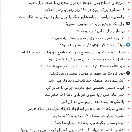
نیروهای مسلح یمن: تجمع مزدوران سعودی را هدف قرار دادیم
۶ دستاورد بزرگ ایران در ۱۶۰ روز رهبری رهبر انقلاب
جانسون: ترامپ از پیامدهای جنگ با ایران برای آمریکایی‌ها آگاه است
جان یک یهودی برابر ۱۰ میلیون انسان؟
رونمایی رئال مادرید از دیومانده
تجاوز نظامی مجدد رژیم صهیونیستی به سوریه
چرا آمریکا دیگر بازدارندگی پیشین را ندارد؟
حمله کوبنده نیروهای مسلح یمن به مواضع مزدوران سعودی +فیلم
دلایل ردّ محموله‌های غذایی صادراتی ترکیه از اروپا
حزب‌الله خواستار توقف مذاکرات با رژیم صهیونیستی شد
خود فروخته‌ها چطور با موساد همکاری می‌کردند؟
آتش‌سوزی در منطقه حفاظت‌شده دیزمار مهار شد
کویت دستور تعطیلی تنها مدرسه ایرانی را صادر کرد
حرم امام علی (ع) مهیای عزاداری دهه آخر صفر شد
واکنش عالیشاه بعد از پیوستن به گل‌گهر
ادعای شبکه «الحدث» درباره ایجاد گذرگاه موقت در تنگه هرمز
تشریح جزئیات تصادف ۱۲ خودرو با ۱۹ مصدوم
لیونل مسی چگونه وارد باشگاه میلیاردها شد؟
افشای اقدامات غیراخلاقی فدراسیون فوتبال کره جنوبی برای داوران!