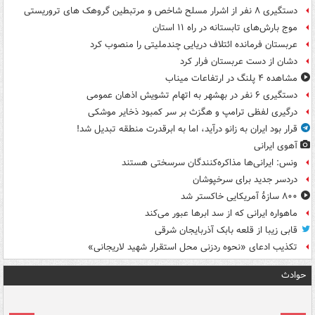
دستگیری ۸ نفر از اشرار مسلح شاخص و مرتبطین گروهک های تروریستی
موج بارش‌های تابستانه در راه ۱۱ استان
عربستان فرمانده ائتلاف دریایی چندملیتی را منصوب کرد
دشان از دست عربستان فرار کرد
مشاهده ۴ پلنگ در ارتفاعات میناب
دستگیری ۶ نفر در بهشهر به اتهام تشویش اذهان عمومی
درگیری لفظی ترامپ و هگزث بر سر کمبود ذخایر موشکی
قرار بود ایران به زانو درآید، اما به ابرقدرت منطقه تبدیل شد!
آهوی ایرانی
ونس: ایرانی‌ها مذاکره‌کنندگان سرسختی هستند
دردسر جدید برای سرخپوشان
۸۰۰ سازۀ آمریکایی خاکستر شد
ماهواره ایرانی که از سد ابرها عبور می‌کند
قابی زیبا از قلعه بابک آذربایجان شرقی
تکذیب ادعای «نحوه ردزنی محل استقرار شهید لاریجانی»
حوادث