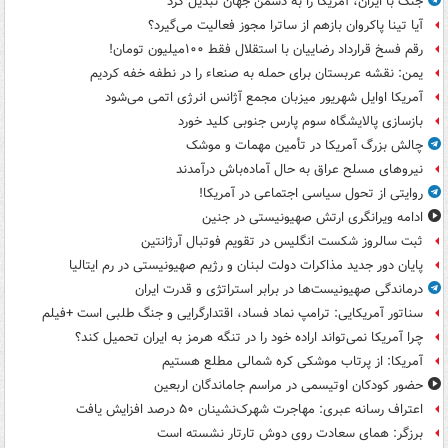
جنگ با ایران، آمریکا را به دشمن جهان تبدیل کرد
آیا تینا پاکروان بازهم از ساترا مجوز فعالیت می‌گیرد؟
رقم فسخ قرارداد رضاییان با استقلال فقط ۱۰۰میلیون تومان!
یمن: نقشه عربستان برای حمله به صنعاء را در نطفه خفه کردیم
آمریکا اوایل شهریور میزبان مجمع آژانس انرژی اتمی می‌شود
بازسازی پالایشگاه سوم پارس جنوبی کلید خورد
چالش بزرگ آمریکا در تأمین مهمات و موشک
نیروهای مسلح عراق به حال آماده‌باش درآمدند
روایتی از تحول سیاسی اجتماعی در آمریکا!
ادامه ویرانگری ارتش صهیونیستی در جنین
ثبت سالروز شکست انگلیس در تقویم فوتبال آرژانتین
پایان دور جدید مذاکرات دولت لبنان و رژیم صهیونیستی در رم ایتالیا
درماندگی صهیونیست‌ها در برابر استراتژی و قدرت ایران
سناتور آمریکایی: ترامپ نماد فساد، اقتدارگرایی و جنگ طلبی است +فیلم
چرا آمریکا نمی‌تواند اراده خود را در تنگه هرمز به ایران تحمیل کند؟
آمریکا: از پرتاب موشکی کره شمالی مطلع هستیم
حضور کودکان اوتیسمی در مراسم جاماندگان اربعین
اعتراف رسانه عبری: مهاجرت شهرک‌نشینان ۵۰ درصد افزایش یافت
برزگر: همای سعادت روی دوش تارتار نشسته است