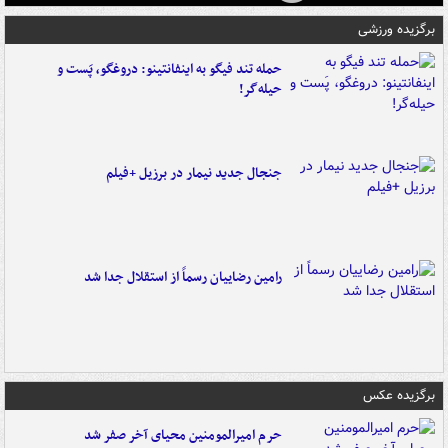
برگزیده ورزشی
حمله تند فیگو به اینفانتینو: دروغگو، پَست‌ و
حیله‌گر!
جنجال جدید نیمار در برزیل +فیلم
رامین رضاییان رسماً از استقلال جدا شد
برگزیده عکس
حرم امیرالمومنین محیای آخر صفر شد