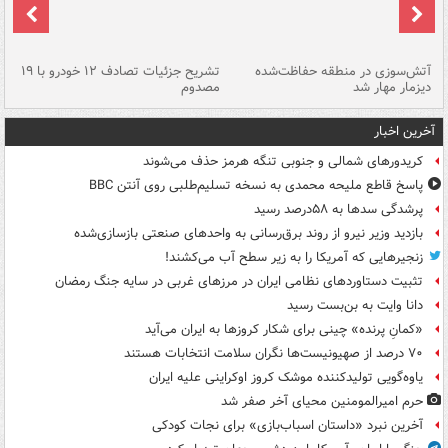
تصادف مرگبار در محور اهواز–شوش ۲
آتش‌سوزی در منطقه حفاظت‌شده
تشریح جزئیات تصادف ۱۲ خودرو با ۱۹
پا
دیزمار مهار شد
مصدوم
آخرین اخبار
کریدورهای شمالی و جنوبی تنگه هرمز حذف می‌شوند
پاسخ قاطع ملیحه محمدی به نسخه تسلیم‌طلبی روی آنتن BBC
پرشدگی سدها به ۵۸درصد رسید
بازدید وزیر نیرو از روند برق‌رسانی به واحدهای صنعتی بازسازی‌شده
زنجیرهایی که آمریکا را به زیر سطح آب می‌کشند!
تثبیت دستاوردهای نظامی ایران در مرزهای غربی در سایه جنگ رمضان
دانا وایت به بن‌بست رسید
«کمانِ پرنده» چینی برای شکار کروزها به ایران می‌آید
۷۰ درصد از صهیونیست‌ها نگران سلامت انتخابات هستند
یاوه‌گویی تولیدکننده موشک کروز اوکراینی علیه ایران
حرم امیرالمومنین محیای آخر صفر شد
آخرین نبرد «داستان اسباب‌بازی» برای نجات کودکی