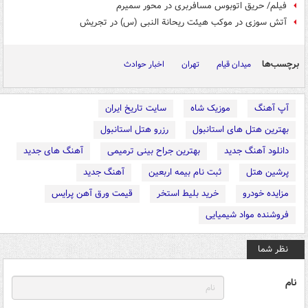
فیلم/ حریق اتوبوس مسافربری در محور سمیرم
آتش سوزی در موکب هیئت ریحانة النبی (س) در تجریش
برچسب‌ها
میدان قیام
تهران
اخبار حوادث
آپ آهنگ
موزیک شاه
سایت تاریخ ایران
بهترین هتل های استانبول
رزرو هتل استانبول
دانلود آهنگ جدید
بهترین جراح بینی ترمیمی
آهنگ های جدید
پرشین هتل
ثبت نام بیمه اربعین
آهنگ جدید
مزایده خودرو
خرید بلیط استخر
قیمت ورق آهن پرایس
فروشنده مواد شیمیایی
نظر شما
نام