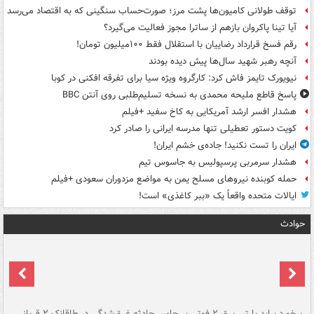
توقف طولانی کامیون‌ها پشت مرز؛ صورت‌حساب سنگینی که به اقتصاد می‌رسد
آیا تینا پاکروان بازهم از ساترا مجوز فعالیت می‌گیرد؟
رقم فسخ قرارداد رضاییان با استقلال فقط ۱۰۰میلیون تومان!
آنچه رهبر شهید سال‌ها پیش دیده بودند
نیویورک تایمز فاش کرد: کارگروه ویژه سیا برای تفرقه افکنی در کوبا
پاسخ قاطع ملیحه محمدی به نسخه تسلیم‌طلبی روی آنتن BBC
هشدار افسر ارشد آمریکایی به کاخ سفید +فیلم
کویت دستور تعطیلی تنها مدرسه ایرانی را صادر کرد
ایران را تست نکنید! جاده‌ی خشم ایران!
هشدار سرمربی پرسپولیس به جاسوس تیم
حمله کوبنده نیروهای مسلح یمن به مواضع مزدوران سعودی +فیلم
ایالات متحده واقعاً یک «ببر کاغذی» است!
حوادث
برخورد پراید با تیر برق ۲ فوتی بر جای
حادثه غرق‌شدگی در طاقانک ۲ قربانی
پد