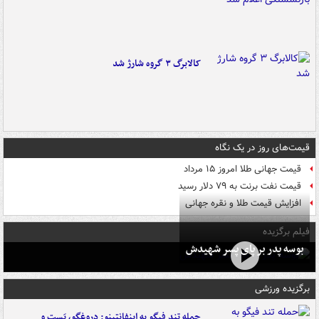
کالابرگ ۳ گروه شارژ شد
قیمت‌های روز در یک نگاه
قیمت جهانی طلا امروز ۱۵ مرداد
قیمت نفت برنت به ۷۹ دلار رسید
افزایش قیمت طلا و نقره جهانی
فیلم برگزیده
بوسه‌ پدر بر پای پسر شهیدش
برگزیده ورزشی
حمله تند فیگو به اینفانتینو: دروغگو، پَست‌ و