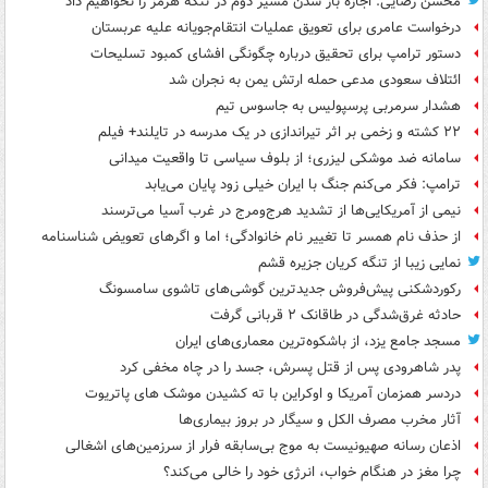
محسن رضایی: اجازه باز شدن مسیر دوم در تنگه هرمز را نخواهیم داد
درخواست عامری برای تعویق عملیات انتقام‌جویانه علیه عربستان
دستور ترامپ برای تحقیق درباره چگونگی افشای کمبود تسلیحات
ائتلاف سعودی مدعی حمله ارتش یمن به نجران شد
هشدار سرمربی پرسپولیس به جاسوس تیم
۲۲ کشته و زخمی بر اثر تیراندازی در یک مدرسه در تایلند+ فیلم
سامانه ضد موشکی لیزری؛ از بلوف سیاسی تا واقعیت میدانی
ترامپ: فکر می‌کنم جنگ با ایران خیلی زود پایان می‌یابد
نیمی از آمریکایی‌ها از تشدید هرج‌ومرج در غرب آسیا می‌ترسند
از حذف نام همسر تا تغییر نام خانوادگی؛ اما و اگرهای تعویض شناسنامه
نمایی زیبا از تنگه کریان جزیره قشم
رکوردشکنی پیش‌فروش جدیدترین گوشی‌های تاشوی سامسونگ
حادثه غرق‌شدگی در طاقانک ۲ قربانی گرفت
مسجد جامع یزد، از باشکوه‌ترین معماری‌های ایران
پدر شاهرودی پس از قتل پسرش، جسد را در چاه مخفی کرد
دردسر همزمان آمریکا و اوکراین با ته کشیدن موشک های پاتریوت
آثار مخرب مصرف الکل و سیگار در بروز بیماری‌ها
اذعان رسانه صهیونیست به موج بی‌سابقه فرار از سرزمین‌های اشغالی
چرا مغز در هنگام خواب، انرژی خود را خالی می‌کند؟