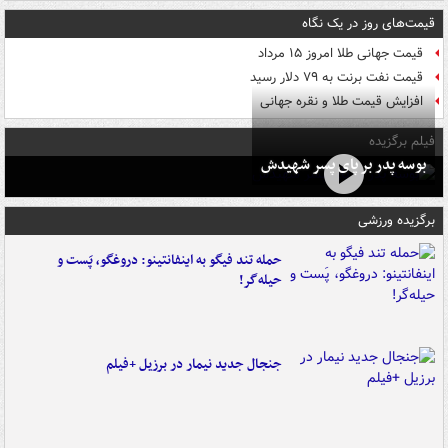
قیمت‌های روز در یک نگاه
قیمت جهانی طلا امروز ۱۵ مرداد
قیمت نفت برنت به ۷۹ دلار رسید
افزایش قیمت طلا و نقره جهانی
فیلم برگزیده
بوسه‌ پدر بر پای پسر شهیدش
برگزیده ورزشی
حمله تند فیگو به اینفانتینو: دروغگو، پَست‌ و
حیله‌گر!
جنجال جدید نیمار در برزیل +فیلم