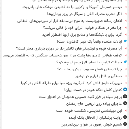
پدر شاهرودی پس از قتل پسرش، جسد را در چاه مخفی کرد
دردسر همزمان آمریکا و اوکراین با ته کشیدن موشک های پاتریوت
آثار مخرب مصرف الکل و سیگار در بروز بیماری‌ها
اذعان رسانه صهیونیست به موج بی‌سابقه فرار از سرزمین‌های اشغالی
چرا مغز در هنگام خواب، انرژی خود را خالی می‌کند؟
گرما برای پالایشگاه‌ها و منابع برق اروپا اضطرار آفرید
ایالات متحده واقعاً یک «ببر کاغذی» است!
آیا مصرف قهوه و نوشیدنی‌های کافئین‌دار در دوران بارداری مجاز است؟
توقف طولانی کامیون‌ها پشت مرز؛ صورت‌حساب سنگینی که به اقتصاد می‌رسد
حماقت ترامپ با ذخایر انرژی جهان چه کرد؟
چرا تابستان فصل محبوب میکروب‌هاست؟
دستگیری قاتل فراری در نوشهر
نیویورک تایمز فاش کرد: کارگروه ویژه سیا برای تفرقه افکنی در کوبا
کنترل کامل تنگه هرمز در دست ایران!
پرچم سیاه بر فراز گنبد حسینی همچنان در اهتزاز است
ماجرای پیاده روی اربعین حاج رمضان
این دیپلماسی نمایشی، شکست خورده است
روایت پزشکیان از انحلال بانک آینده
شمیم خوش رضوی در هوای بین‌الحرمین