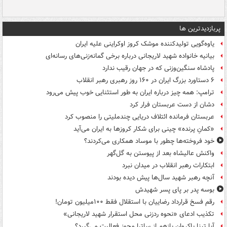
پربازدیدترین ها
یاوه‌گویی تولیدکننده موشک کروز اوکراینی علیه ایران
بیانیه خانواده شهید لاریجانی درباره برخی گمانه‌زنی‌های رسانه‌ای
پادشاه سنگین‌وزنی که در جهان رقیب ندارد
۶ دستاورد بزرگ ایران در ۱۶۰ روز رهبری رهبر انقلاب
ترامپ: همه چیز درباره ایران به طور استثنایی خوب پیش می‌رود
دشان از دست عربستان فرار کرد
عربستان فرمانده ائتلاف دریایی چندملیتی را منصوب کرد
«کمانِ پرنده» چینی برای شکار کروزها به ایران می‌آید
خود فروخته‌ها چطور با موساد همکاری می‌کردند؟
واکنش عالیشاه بعد از پیوستن به گل‌گهر
ابتکارات رهبر انقلاب در میدان نبرد
آنچه رهبر شهید سال‌ها پیش دیده بودند
بوسه‌ پدر بر پای پسر شهیدش
رقم فسخ قرارداد رضاییان با استقلال فقط ۱۰۰میلیون تومان!
تکذیب ادعای «نحوه ردزنی محل استقرار شهید لاریجانی»
آیا تینا پاکروان بازهم از ساترا مجوز فعالیت می‌گیرد؟