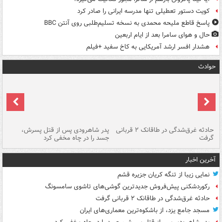
کویت دستور تعطیلی تنها مدرسه ایرانی را صادر کرد
پاسخ قاطع ملیحه محمدی به نسخه تسلیم‌طلبی روی آنتن BBC
حال و هوای سامرا بعد از ایام اربعین
هشدار افسر ارشد آمریکایی به کاخ سفید +فیلم
حوادث
شته
حادثه غرق‌شدگی در طاقانک ۲ قربانی
پدر شاهرودی پس از قتل پسرش،
دس
گرفت
جسد را در چاه مخفی کرد
آخرین اخبار
نمایی زیبا از تنگه کریان جزیره قشم
رکوردشکنی پیش‌فروش جدیدترین گوشی‌های تاشوی سامسونگ
حادثه غرق‌شدگی در طاقانک ۲ قربانی گرفت
مسجد جامع یزد، از باشکوه‌ترین معماری‌های ایران