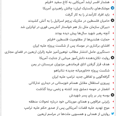
هشدار افسر ارشد آمریکایی به کاخ سفید +فیلم
موشک‌های بالستیک ایران؛ چالش راهبردی آمریکا
باید افراد کارآمدتر را به کار گرفت
حامیان فلسطین در مکزیک پرچم اسرائیل را به آتش کشیدند
دبیرکل سازمان ملل باز هم خواستار آتش‌بس فوری در اوکراین شد
آنچه رهبر شهید سال‌ها پیش دیده بودند
حمایت هلندی‌ها از مظلومیت فلسطین +فیلم
افشای برکناری در موساد پس از شکست پروژه علیه ایران
دستگیری عامل انتشار مطالب توهین‌آمیز علیه زائران اربعین در فضای مجازی
روایت تکان‌دهنده دانش‌آموز مینابی از جنایت آمریکا
هدف قرار گرفتن اتاق‌ فرماندهی مزدوران عربستان در یمن
شکست پروژه «خاورمیانه جدید» نتانیاهو
گزافه‌گویی و لفاظی جدید ترامپ علیه ایران
پیروزی استقلال مقابل همنام خوزستانی در دیداری تدارکاتی
انفجار در حومه دمشق چند کشته و زخمی برجا گذاشت
بوسه‌ پدر بر پای پسر شهیدش
رایزنی عراقچی و همتای موریتانی خود درباره تحولات منطقه
موج تهدید علیه قضات آمریکایی پس از صدور حکم علیه ترامپ
روایتی از همدلی و همسویی ملت‌ها در مراسم اربعین