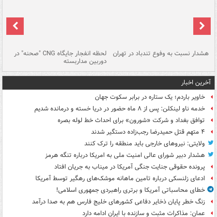
ای
هشدار نسبت به وفوع تندباد در تهران
لحظه انفجار جایگاه CNG "صحنه" در
دس
دوربین مداربسته
ات
آخرین اخبار
خاویر باردم؛ یک ستاره در برابر سکوت جهان
خدمه ناو لینکلن: پس از ۸ ماه حضور در دریا خسته و درمانده‌ شدیم
توافق بغداد و شرکت «شورون» برای احداث خط لوله بصره
۴ متهم قتل حمیدرضا رجب‌زاده دستگیر شدند
ولایتی: نیروهای خارجی باید منطقه را ترک کنند
هشدار دبیر شورای عالی امنیت ملی به امریکا درباره تنگه هرمز
پرونده حقوقی جنایت جنگی آمریکا در میناب به جریان افتاد
ادعای زلنسکی درباره تامین ماهانه موشک‌های رهگیر توسط آمریکا
خطای محاسباتی آمریکا و برتری راهبردی جمهوری اسلامی!
زنگ خطر پایان ذخایر دفاعی کشورهای خلیج فارس هم به صدا درآمد
عمان: مذاکرات مثبت و سازنده با ایران ادامه دارد