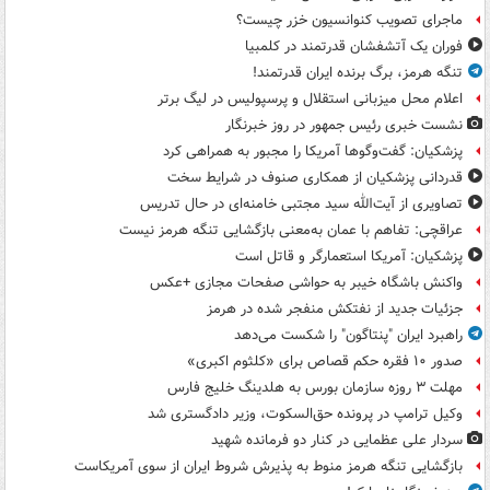
ماجرای تصویب کنوانسیون خزر چیست؟
فوران یک آتشفشان قدرتمند در کلمبیا
تنگه هرمز، برگ برنده ایران قدرتمند!
اعلام محل میزبانی استقلال و پرسپولیس در لیگ برتر
نشست خبری رئیس جمهور در روز خبرنگار
پزشکیان: گفت‌وگوها آمریکا را مجبور به همراهی کرد
قدردانی پزشکیان از همکاری صنوف در شرایط سخت
تصاویری از آیت‌الله سید مجتبی خامنه‌ای در حال تدریس
عراقچی: تفاهم با عمان به‌معنی بازگشایی تنگه هرمز نیست
پزشکیان: آمریکا استعمارگر و قاتل است
واکنش باشگاه خیبر به حواشی صفحات مجازی +عکس
جزئیات جدید از نفتکش منفجر شده در هرمز
راهبرد ایران "پنتاگون" را شکست می‌دهد
صدور ۱۰ فقره حکم قصاص برای «کلثوم اکبری»
مهلت ۳ روزه سازمان بورس به هلدینگ خلیج فارس
وکیل ترامپ در پرونده حق‌السکوت، وزیر دادگستری شد
سردار علی عظمایی در کنار دو فرمانده شهید
بازگشایی تنگه هرمز منوط به پذیرش شروط ایران از سوی آمریکاست