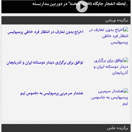
لحظه انفجار جایگاه CNG "صحنه" در دوربین مداربسته
برگزیده ورزشی
اخراج بدون تعارف در انتظار فرد خاطی پرسپولیس
توافق برای برگزاری دیدار دوستانه ایران و آذربایجان
هشدار سرمربی پرسپولیس به جاسوس تیم
برگزیده عکس