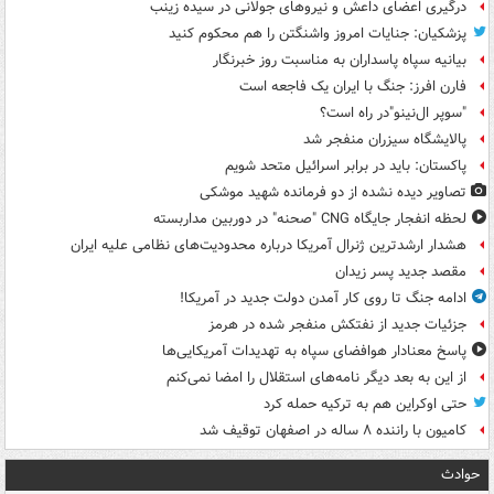
درگیری اعضای داعش و نیروهای جولانی در سیده زینب
پزشکیان: جنایات امروز واشنگتن را هم محکوم کنید
بیانیه سپاه پاسداران به مناسبت روز خبرنگار
فارن افرز: جنگ با ایران یک فاجعه است
"سوپر ال‌نینو"در راه است؟
پالایشگاه سیزران منفجر شد
پاکستان: باید در برابر اسرائیل متحد شویم
تصاویر دیده‌ نشده از دو فرمانده شهید موشکی
لحظه انفجار جایگاه CNG "صحنه" در دوربین مداربسته
هشدار ارشدترین ژنرال آمریکا درباره محدودیت‌های نظامی علیه ایران
مقصد جدید پسر زیدان
ادامه جنگ تا روی کار آمدن دولت جدید در آمریکا!
جزئیات جدید از نفتکش منفجر شده در هرمز
پاسخ معنادار هوافضای سپاه به تهدیدات آمریکایی‌ها
از این به بعد دیگر نامه‌های استقلال را امضا نمی‌کنم
حتی اوکراین هم به ترکیه حمله کرد
کامیون با راننده ۸ ساله در اصفهان توقیف شد
حوادث