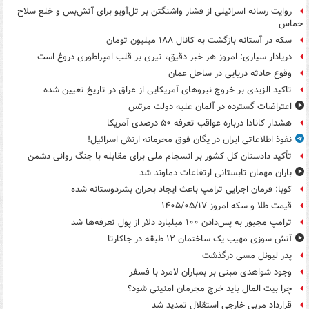
روایت رسانه اسرائیلی از فشار واشنگتن بر تل‌آویو برای آتش‌بس و خلع سلاح
حماس
سکه در آستانه بازگشت به کانال ۱۸۸ میلیون تومان
دریادار سیاری: امروز هر خبر دقیق، تیری بر قلب امپراطوری دروغ است
وقوع حادثه دریایی در ساحل عمان
تاکید الزیدی بر خروج نیروهای آمریکایی از عراق در تاریخ تعیین شده
اعتراضات گسترده در آلمان علیه دولت مرتس
هشدار کانادا درباره عواقب تعرفه ۵۰ درصدی آمریکا
نفوذ اطلاعاتی ایران در یگان فوق محرمانه ارتش اسرائیل!
تأکید دادستان کل کشور بر انسجام ملی برای مقابله با جنگ روانی دشمن
باران مهمان تابستانی ارتفاعات دماوند شد
کوبا: فرمان اجرایی ترامپ باعث ایجاد بحران بشردوستانه شده
قیمت طلا و سکه امروز ۱۴۰۵/۰۵/۱۷
ترامپ مجبور به پس‌دادن ۱۰۰ میلیارد دلار از پول تعرفه‌ها شد
آتش سوزی مهیب یک ساختمان ۱۲ طبقه در جاکارتا
پدر لیونل مسی درگذشت
وجود شواهدی مبنی بر بمباران لامرد با فسفر
چرا بیت المال باید خرج مجرمان امنیتی شود؟
قرارداد مربی خارجی استقلال تمدید شد