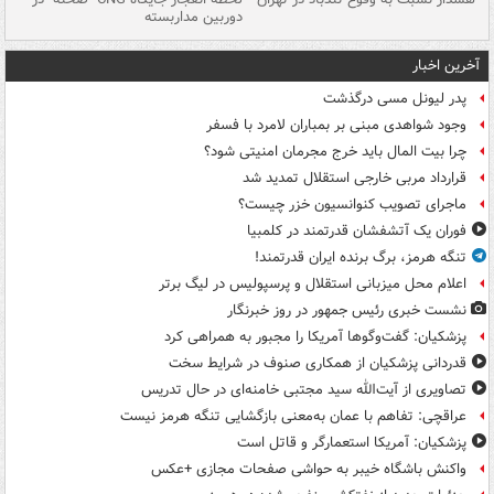
دوربین مداربسته
ات
آخرین اخبار
پدر لیونل مسی درگذشت
وجود شواهدی مبنی بر بمباران لامرد با فسفر
چرا بیت المال باید خرج مجرمان امنیتی شود؟
قرارداد مربی خارجی استقلال تمدید شد
ماجرای تصویب کنوانسیون خزر چیست؟
فوران یک آتشفشان قدرتمند در کلمبیا
تنگه هرمز، برگ برنده ایران قدرتمند!
اعلام محل میزبانی استقلال و پرسپولیس در لیگ برتر
نشست خبری رئیس جمهور در روز خبرنگار
پزشکیان: گفت‌وگوها آمریکا را مجبور به همراهی کرد
قدردانی پزشکیان از همکاری صنوف در شرایط سخت
تصاویری از آیت‌الله سید مجتبی خامنه‌ای در حال تدریس
عراقچی: تفاهم با عمان به‌معنی بازگشایی تنگه هرمز نیست
پزشکیان: آمریکا استعمارگر و قاتل است
واکنش باشگاه خیبر به حواشی صفحات مجازی +عکس