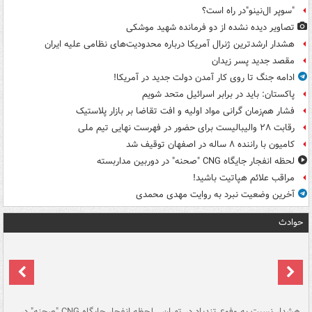
"سوپر ال‌نینو"در راه است؟
تصاویر دیده‌ نشده از دو فرمانده شهید موشکی
هشدار ارشدترین ژنرال آمریکا درباره محدودیت‌های نظامی علیه ایران
مقصد جدید پسر زیدان
ادامه جنگ تا روی کار آمدن دولت جدید در آمریکا!
پاکستان: باید در برابر اسرائیل متحد شویم
فشار هم‌زمان گرانی مواد اولیه و افت تقاضا بر بازار پلاستیک
رقابت ۲۸ والیبالیست برای حضور در فهرست نهایی تیم ملی
کامیون با راننده ۸ ساله در اصفهان توقیف شد
لحظه انفجار جایگاه CNG "صحنه" در دوربین مداربسته
مراقب علائم هپاتیت باشید!
آخرین وضعیت نبرد به روایت مهدی محمدی
حوادث
ای
هشدار نسبت به وفوع تندباد در تهران
لحظه انفجار جایگاه CNG "صحنه" در
دس