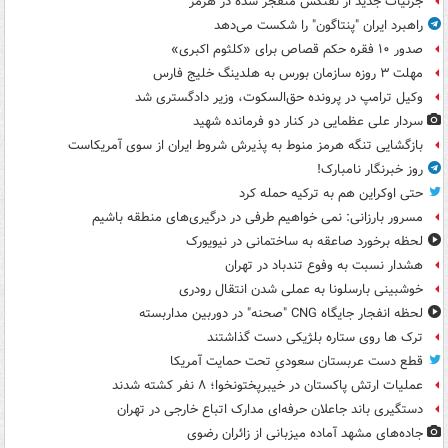
جزئیات جدید از نفتکش منفجر شده در هرمز
راهبرد ایران "پنتاگون" را شکست می‌دهد
صدور ۱۰ فقره حکم قصاص برای «کلثوم اکبری»
مهلت ۳ روزه سازمان بورس به هلدینگ خلیج فارس
وکیل ترامپ در پرونده حق‌السکوت، وزیر دادگستری شد
سردار علی عظمایی در کنار دو فرمانده شهید
بازگشایی تنگه هرمز منوط به پذیرش شروط ایران از سوی آمریکاست
روز خبرنگار نامبارک!
حتی اوکراین هم به ترکیه حمله کرد
مسرور بارزانی: نمی خواهیم طرفی در درگیری‌های منطقه باشیم
لحظه برخورد صاعقه به ساختمانی در نیویورک
هشدار نسبت به وفوع تندباد در تهران
خوشبینی بارسلونا به عملی شدن انتقال رودری
لحظه انفجار جایگاه CNG "صحنه" در دوربین مداربسته
ترک ها روی ستاره بلژیکی دست گذاشتند
قطع دست عربستان سعودیِ تحت حمایت آمریکا
عملیات ارتش پاکستان در خیبرپختونخوا؛ ۸ نفر کشته شدند
دستگیری باند جاعلان حرفه‌ای مدارک اتباع خارجی در تهران
جاده‌های مشهد آماده میزبانی از زائران رضوی