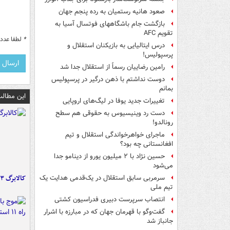
صعود هانیه رستمیان به رده پنجم جهان
بازگشت جام باشگاههای فوتسال آسیا به
تقویم AFC
*
لطفا عدد م
درس ایتالیایی‌ به بازیکنان استقلال و
پرسپولیس!
رامین رضاییان رسماً از استقلال جدا شد
دوست نداشتم با ذهن درگیر در پرسپولیس
بمانم
این مطالب
تغییرات جدید یوفا در لیگ‌های اروپایی
دست رد وینیسیوس به حقوقی هم سطح
رونالدو!
ماجرای خواهرخواندگی استقلال و تیم
افغانستانی چه بود؟
حسین نژاد با ۲ میلیون یورو از دینامو جدا
می‌شود
کالابرگ ۳ گروه شارژ شد
سرمربی سابق استقلال در یک‌قدمی هدایت یک
تیم ملی
انتصاب سرپرست دبیری فدراسیون کشتی
گفت‌وگو با قهرمان جهان که در مبارزه با اشرار
جانباز شد