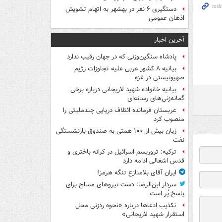
دستگیری ۶ نفر در بهشهر به اتهام تشویش
اذهان عمومی
آخرین اخبار
پادشاه سنگین‌وزنی که در جهان رقیب ندارد
بیانیه ۸ کشور عربی علیه تجاوزات رژیم
صهیونیستی در غزه
بیانیه خانواده شهید لاریجانی درباره برخی
گمانه‌زنی‌های رسانه‌ای
عربستان فرمانده ائتلاف دریایی چندملیتی را
منصوب کرد
زیان بیش از ۱۰۰ همتی به صندوق‌ بازنشستگی
نفت
ترکیه: تروریسم اسرائیل در کرانه باختری و
قدس اشغالی ادامه دارد
ایران آقای بلامنازع تنگه هرمز!
سردار ابن‌الرضا: دست نیروهای مسلح برای
پاسخ پُر است
تکذیب ادعاها درباره «نحوه ردزنی محل
استقرار شهید لاریجانی»