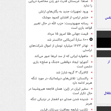
صنعا: عربستان قدرت دور زدن محاصره دریایی
را ندارد
ورود تجهیزات جدید به یگان‌های ارتش
نفس
خشم ترامپ از افشای کمبود موشک
رسانه صهیونیست: حزب الله در حال تغییر
قواعد بازی است
قیمت جهانی طلا امروز ۱۵ مرداد
۸۰۰ سازۀ آمریکایی خاکستر شد
تهاتر ۱۶۷۳ میلیارد تومان از اموال شرکت‌های
تراستی
ماهواره ایرانی که از سد ابرها عبور می‌کند
آجورلو: ایجاد دوقطبی «جنگ و صلح‌» بازی
دشمن است
کالابرگ ۳ گروه شارژ شد
پاکستان: تلاش‌های دیپلماتیک در مورد تنگه
هرمز ادامه دارد
سفیر ایران در ژاپن: همان فاجعه هیروشیما در
تقلال
حال تکرار است
شنیده شدن صدای دو انفجار در نزدیکی تنگه
هرمز
تکذیب شایعه معافیت سربازان فراری