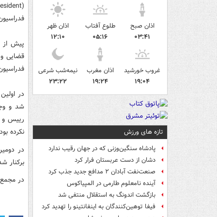
فدراسیون
اذان صبح
طلوع آفتاب
اذان ظهر
۱۲:۱۰
۰۵:۱۶
۰۳:۴۱
پیش از ای
قضایی و 
فدراسیون
غروب خورشید
اذان مغرب
نیمه‌شب شرعی
۲۳:۲۲
۱۹:۲۴
۱۹:۰۴
در اولین
شد و وجی
رییس و د
نکرده بود.
تازه های ورزش
پادشاه سنگین‌وزنی که در جهان رقیب ندارد
در دومین
دشان از دست عربستان فرار کرد
برکنار شد
صنعت‌نفت آبادان ۲ مدافع جدید جذب کرد
در مجمع 
آینده نامعلوم طارمی در المپیاکوس
بازگشت اندونگ به استقلال منتفی شد
فیفا توهین‌کنندگان به اینفانتینو را تهدید کرد