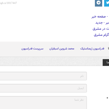
فدراسیون ژیمناستیک
محمد شروین اسبقیان
سرپرست فدراسیون
ا
*