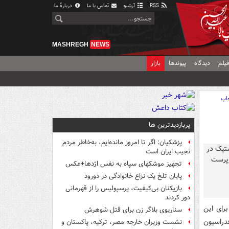
RSS
آرشیو
تماس با ما
دربارهٔ ما
MASHREGH
NEWS
یلم
دیدگاه
پیوندها
بازار
اپ
پربازدیدترین ها
پزشکیان: اگر تا امروز مانده‌ایم، به‌خاطر مردم
نجیب ایران است
تجهیز موشکهای سپاه به نفس اژدها+عکس
پایان تلخ یک نزاع خانوادگی در دورود
بازیکنان بی‌کیفیت، پرسپولیس را از قهرمانی
دور کردند
رای این
سناریوی بلاگر زن برای قتل شوهرش
دراسیون
نشست وزیران خارجه مصر، ترکیه، پاکستان و