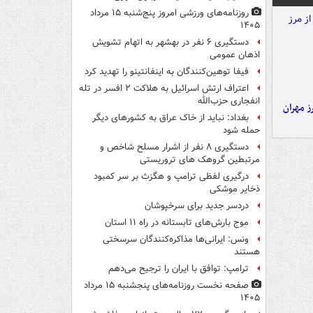
روزنامه‌های ورزشی امروز پنج‌شنبه ۱۵ مرداد
۱۴۰۵
دستگیری ۶ نفر در بهشهر به اتهام تشویش
اذهان عمومی
فیفا توهین‌کنندگان به اینفانتینو را تهدید کرد
اعتراف ارتش اسرائیل به هلاکت ۲ افسر در تله
انفجاری حزب‌الله
ز مهران
بغداد: نباید از خاک عراق به کشورهای دیگر
حمله شود
دستگیری ۸ نفر از اشرار مسلح شاخص و
مرتبطین گروهک های تروریستی
درگیری لفظی ترامپ و هگزث بر سر کمبود
ذخایر موشکی
دردسر جدید برای سرخپوشان
موج بارش‌های تابستانه در راه ۱۱ استان
ونس: ایرانی‌ها مذاکره‌کنندگان سرسختی
هستند
ترامپ: توافق با ایران را ترجیح می‌دهم
صفحه نخست روزنامه‌های پنجشنبه ۱۵ مرداد
۱۴۰۵