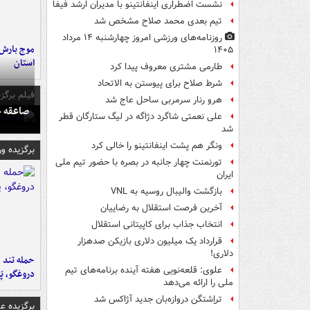
نشست اضطراری اینفانتینو با مدیران ارشد فیفا
تیم بعدی محمد صلاح مشخص شد
روزنامه‌های ورزشی امروز چهارشنبه ۱۴ مرداد
۱۴۰۵
استان
طارمی مشتری معروف پیدا کرد
شرط صلاح برای پیوستن به الاتحاد
فیلم برگزی
هرو رنار سرمربی ساحل عاج شد
صاعقه ج
علی نعمتی شاگرد دژاگه در لیگ ستارگان قطر
شد
ونگر هم پشت اینفانتینو را خالی کرد
برگزیده و
تورنمنت چهار جانبه در بصره با حضور تیم ملی
ایران
بازگشت والیبال روسیه به VNL
آخرین فرصت استقلال به رضاییان
انتخاب جذاب برای کاپیتانی استقلال
قرارداد یک میلیون دلاری بازیکن صدهزار
دلاری!
حمله تند ف
علوی: قلعه‌نویی هفته آینده برنامه‌های تیم
دروغگو، پَ
ملی را ارائه می‌دهد
تراِشتگن دروازه‌بان جدید آژاکس شد
برگزیده 