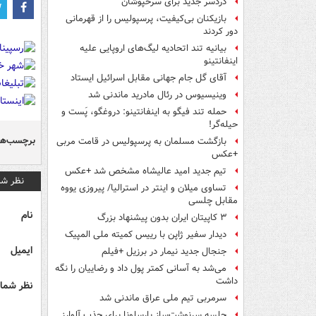
دردسر جدید برای سرخپوشان
بازیکنان بی‌کیفیت، پرسپولیس را از قهرمانی
دور کردند
بیانیه تند اتحادیه لیگ‌های اروپایی علیه
اینفانتینو
آقای گل جام جهانی مقابل اسرائیل ایستاد
وینیسیوس در رئال مادرید ماندنی شد
حمله تند فیگو به اینفانتینو: دروغگو، پَست‌ و
حیله‌گر!
برچسب‌ها
بازگشت مسلمان به پرسپولیس در قامت مربی
+عکس
تیم جدید امید عالیشاه مشخص شد +عکس
نظر شم
تساوی میلان و اینتر در استرالیا/ پیروزی یووه
مقابل چلسی
نام
۳ کاپیتان ایران بدون پیشنهاد بزرگ
دیدار سفیر ژاپن با رییس کمیته ملی المپیک
ایمیل
جنجال جدید نیمار در برزیل +فیلم
می‌شد به آسانی کمتر پول داد و رضاییان را نگه
داشت
نظر شما 
سرمربی تیم ملی عراق ماندنی شد
جلسه سرنوشت‌ساز بارسلونا برای جذب آلوارز