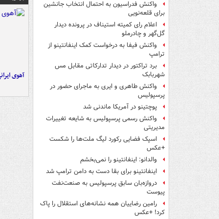
واکنش فدراسیون به احتمال انتخاب جانشین
برای قلعه‌نویی
اعلام رای کمیته استیناف در پرونده دیدار
گل‌گهر و چادرملو
واکنش فیفا به درخواست کمک اینفانتینو از
ترامپ
برد تراکتور در دیدار تدارکاتی مقابل مس
آهوی ایران
شهربابک
واکنش طاهری و ایری به ماجرای حضور در
پرسپولیس
پوچتینو در آمریکا ماندنی شد
واکنش رسمی پرسپولیس به شایعه تغییرات
مدیریتی
اسپک فضایی رکورد لیگ ملت‌ها را شکست
+عکس
والدانو: اینفانتینو را نمی‌بخشم
اینفانتینو برای بقا دست به دامن ترامپ شد
دروازه‌بان سابق پرسپولیس به صنعت‌نفت
پیوست
رامین رضاییان همه نشانه‌های استقلال را پاک
کرد! +عکس