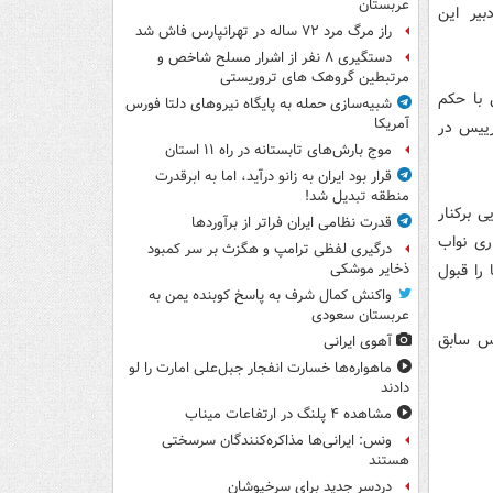
عربستان
دبیر این
راز مرگ مرد ۷۲ ساله در تهرانپارس فاش شد
دستگیری ۸ نفر از اشرار مسلح شاخص و
مرتبطین گروهک های تروریستی
ی با حکم
شبیه‌سازی حمله به پایگاه نیروهای دلتا فورس
آمریکا
رییس در
موج بارش‌های تابستانه در راه ۱۱ استان
قرار بود ایران به زانو درآید، اما به ابرقدرت
منطقه تبدیل شد!
 برکنار
قدرت نظامی ایران فراتر از برآوردها
ری نواب
درگیری لفظی ترامپ و هگزث بر سر کمبود
را قبول
ذخایر موشکی
واکنش کمال شرف به پاسخ کوبنده یمن به
عربستان سعودی
یس سابق
آهوی ایرانی
ماهواره‌ها خسارت انفجار جبل‌علی امارت را لو
دادند
مشاهده ۴ پلنگ در ارتفاعات میناب
ونس: ایرانی‌ها مذاکره‌کنندگان سرسختی
هستند
دردسر جدید برای سرخپوشان