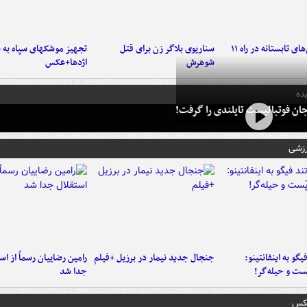
موج بارش‌های تابستانه در راه ۱۱
سناریوی بلاگر زن برای قتل
تجهیز موشکهای سپاه به 
شوهرش
اژدها+عکس
ده
ان فوتبالیست تایلندی را گرفت!
رزشی
یگو به اینفانتینو:
جنجال جدید نیمار در برزیل +فیلم
رامین رضاییان رسماً از اس
ست‌ و حیله‌گر!
جدا شد
عکس