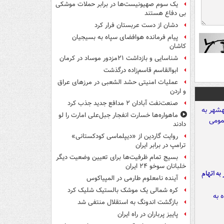
یک‌ سوم صهیونیست‌ها در برابر حملات موشکی
بی دفاع هستند
دشان از دست عربستان فرار کرد
پیام فرمانده هوافضای سپاه به بسیجیان
کاشان
شناسایی و بازداشت ۲۱مزدور موساد در کرمان
ابوالقاسم قاسم‌زاده درگذشت
عملیات امنیتی حشد الشعبی در مرزهای عراق
و اردن
صنعت‌نفت آبادان ۲ مدافع جدید جذب کرد
ماهواره‌ها خسارت انفجار جبل‌علی امارت را لو
دادند
روایت گاردین از «دیپلماسی کودکستانی»
ترامپ در برابر ایران
بسیج تمام ظرفیت‌ها برای تعیین وضعیت دیگر
خلبانان سوخو ۲۴ ایران
شهر به اتهام
آینده نامعلوم طارمی در المپیاکوس
کره شمالی یک موشک بالستیک شلیک کرد
بازگشت اندونگ به استقلال منتفی شد
پاییز پرباران در راه ایران