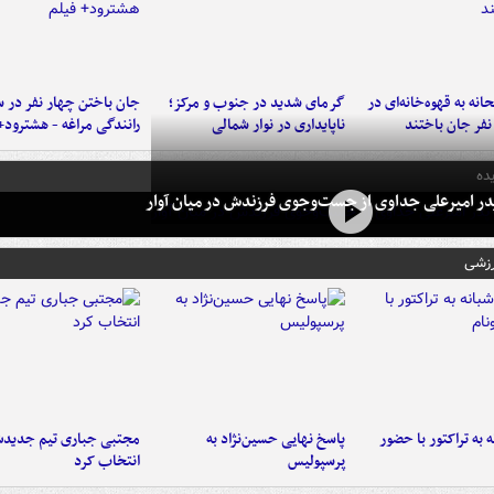
نه به قهوه‌خانه‌ای در
گرمای شدید در جنوب و مرکز؛
جان باختن چهار نفر در س
ناپایداری در نوار شمالی
رانندگی مراغه - هشترود+
ده
در امیرعلی جداوی از جست‌وجوی فرزندش در میان آوار
رزشی
به تراکتور با حضور
پاسخ نهایی حسین‌نژاد به
مجتبی جباری تیم جدیدش
پرسپولیس
انتخاب کرد