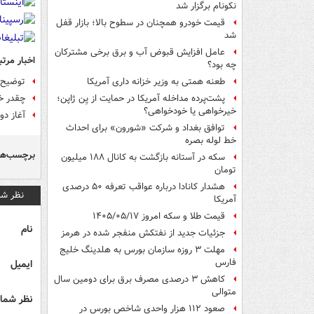
نکونام برگزار شد
قیمت خودرو همچنان در سطوح بالا؛ بازار قفل
شد
عامل افزایش قبوض آب و برق برخی مشترکان
اخبار مرتب
چه بود؟
توضیح م
طعنه همتی به وزیر خزانه داری آمریکا
چقدر خ
پشت‌پرده مداخله آمریکا در حمایت از یِن ژاپن؛
خیرخواهی یا خودخواهی؟
آغاز دو
توافق بغداد و شرکت «شورون» برای احداث
خط لوله بصره
برچسب‌ها
سکه در آستانه بازگشت به کانال ۱۸۸ میلیون
تومان
هشدار کانادا درباره عواقب تعرفه ۵۰ درصدی
نظر شم
آمریکا
قیمت طلا و سکه امروز ۱۴۰۵/۰۵/۱۷
نام
جزئیات جدید از نفتکش منفجر شده در هرمز
مهلت ۳ روزه سازمان بورس به هلدینگ خلیج
فارس
ایمیل
کاهش ۳ درصدی مصرف برق برای دومین سال
متوالی
نظر شما 
صعود ۱۱۲ هزار واحدی شاخص بورس در