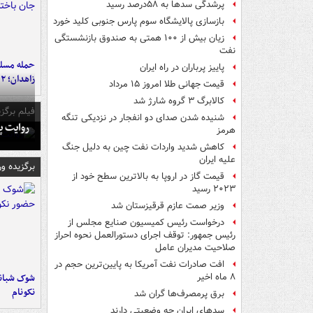
پرشدگی سدها به ۵۸درصد رسید
بازسازی پالایشگاه سوم پارس جنوبی کلید خورد
زیان بیش از ۱۰۰ همتی به صندوق‌ بازنشستگی
نفت
حمله مسلحا
پاییز پرباران در راه ایران
زاهدان؛ ۲ نفر جان باختند
قیمت جهانی طلا امروز ۱۵ مرداد
کالابرگ ۳ گروه شارژ شد
فیلم برگزی
شنیده شدن صدای دو انفجار در نزدیکی تنگه
روایت پ
هرمز
کاهش شدید واردات نفت چین به دلیل جنگ
علیه ایران
برگزیده و
قیمت گاز در اروپا به بالاترین سطح خود از
۲۰۲۳ رسید
وزیر صمت عازم قرقیزستان شد
درخواست رئیس کمیسیون صنایع مجلس از
رئیس جمهور: توقف اجرای دستورالعمل نحوه احراز
صلاحیت مدیران عامل
افت صادرات نفت آمریکا به پایین‌ترین حجم در
شوک شبانه 
۸ ماه اخیر
نکونام
برق پرمصرف‌ها گران شد
سدهای ایران چه وضعیتی دارند