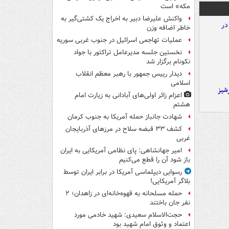
مکه» است
واکنش علیرضا دبیر به اخراج یک کشتی‌گیر به
خاطر اضافه وزن
عملیات تهاجمی اسرائیل در جنوب غربی سوریه
نخستین جلسه مدیرعامل تراکتور با جواد
نکونام برگزار شد
دیدار رییس جمهور با رهبر معظم انقلاب
اسلامی
شیز
اعزام زائر اولی‌های آبادانی به زیارت امام
هشتم
شهادت جانباز حمله آمریکا به جنوب کرمان
کشف ۳۳ قبضه سلاح در مرزهای آذربایجان
غربی
امیر جهانشاهی: پای نظامی آمریکایی به ایران
باز شود آن را قطع می‌کنیم
رسوایی دیپلماسی آمریکا در برابر ایران توسط
بلاگر آمریکایی!
حمله مسلحانه به قهوه‌خانه‌ای در زاهدان؛ ۲
نفر جان باختند
حجت‌الاسلام سعیدی: شهید خادمی مورد
اعتماد و وثوق امام شهید بود