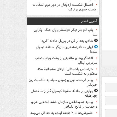
احتمال شکست اردوغان در دور دوم انتخابات
ریاست جمهوری ترکیه
آخرین اخبار
پاپ لئو بار دیگر خواستار پایان جنگ اوکراین
شد
شادی بعد از گل در برزیل حادثه آفرید!
ایران به قدرتمندترین بازیگرِ منطقه تبدیل
شده!
افشاگری‌های مالدینی از پشت پرده انتخاب
سرمربی ایتالیا
کارشناس پاکستانی: توافق سه‌جانبه مکه
محکوم به شکست است
پیام فرمانده نیروی زمینی سپاه به مناسبت روز
خبرنگار
روایتی از حادثه سقوط کپسول گاز از ساختمان
چهارطبقه
بیانیه شدیداللحن سازمان حشد الشعبی عراق
و حمایت از فالح الفیاض
خاموشی‌ها تا ۲ هفته آینده به حداقل می‌رسد