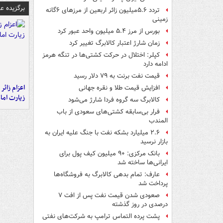
برگزیده 
تردد ۵.۶میلیون زائر اربعین از مرزهای ۶گانه
زمینی
بورس از مرز ۵.۴ میلیون واحد عبور کرد
زمان شارژ اعتبار کالابرگ تغییر کرد
کپلر: اختلال در حرکت کشتی‌ها در تنگه هرمز
ادامه دارد
قیمت نفت برنت به ۷۹ دلار رسید
اعزام زائر 
افزایش قیمت طلا و نقره جهانی
زیارت اما
کالابرگ سه گروه فردا شارژ می‌شود
فرار بی‌سابقه کشتی‌های سعودی از باب
المندب
۲.۶ میلیارد بشکه نفت با جنگ علیه ایران به
بازار نرسید
بانک مرکزی: ۹۰ میلیون کیف پول برای
ایرانی‌ها ساخته شد
عارف: تمام بدهی کالابرگ به فروشگاه‌ها
پرداخت شد
صعودی شدن قیمت نفت پس از افت ۷
درصدی در روز گذشته
پشت پرده التماس ترامپ به شرکت‌های نفتی