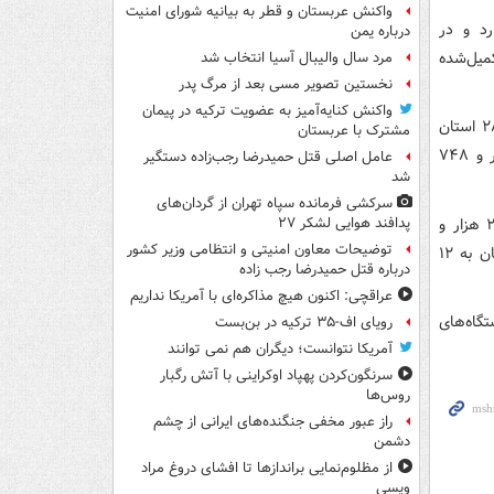
واکنش عربستان و قطر به بیانیه شورای امنیت
د و در
درباره یمن
 خسارت به ۲ هزار و ۴۲۲ پرونده تکمیل‌شده
مرد سال والیبال آسیا انتخاب شد
نخستین تصویر مسی بعد از مرگ پدر
واکنش کنایه‌آمیز به عضویت ترکیه در پیمان
بر اساس این گزارش، تاکنون ۳۱ هزار و ۸۹۱ فقره خسارت از سوی مراجع ذی‌ربط در ۲۸ استان
مشترک با عربستان
کشور برای ارزیابی به شعب بیمه ایران معرفی شده که از این تعداد، ارزیابی ۲۶ هزار و ۷۴۸
عامل اصلی قتل حمیدرضا رجب‌زاده دستگیر
شد
سرکشی فرمانده سپاه تهران از گردان‌های
همچنین با پرداخت‌های انجام‌شده در مرحله اخیر، تعداد پرونده‌های پرداخت‌شده به ۲۰ هزار و
پدافند هوایی لشکر ۲۷
توضیحات معاون امنیتی و انتظامی وزیر کشور
۶۵ فقره افزایش یافته و مجموع خسارت پرداختی به خودروهای آسیب‌دیده جنگ رمضان به ۱۲
درباره قتل حمیدرضا رجب زاده
عراقچی: اکنون هیچ مذاکره‌ای با آمریکا نداریم
گاه‌های
رویای اف-۳۵ ترکیه در بن‌بست
آمریکا نتوانست؛ دیگران هم نمی توانند
سرنگون‌کردن پهپاد اوکراینی با آتش رگبار
روس‌ها
راز عبور مخفی جنگنده‌های ایرانی از چشم
دشمن
از مظلوم‌نمایی براندازها تا افشای دروغ مراد
ویسی