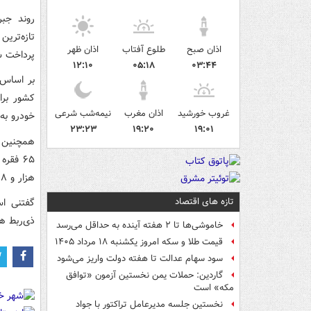
روند جب
اذان صبح
طلوع آفتاب
اذان ظهر
پرداخت ش
۱۲:۱۰
۰۵:۱۸
۰۳:۴۴
غروب خورشید
اذان مغرب
نیمه‌شب شرعی
خودرو به
۲۳:۲۳
۱۹:۲۰
۱۹:۰۱
هزار و ۳۹۸ میلیارد ریال رسیده است.
تازه های اقتصاد
گفتنی اس
ذی‌ربط ه
خاموشی‌ها تا ۲ هفته آینده به حداقل می‌رسد
قیمت طلا و سکه امروز یکشنبه ۱۸ مرداد ۱۴۰۵
سود سهام عدالت تا هفته دولت واریز می‌شود
گاردین: حملات یمن نخستین آزمون «توافق
مکه» است
نخستین جلسه مدیرعامل تراکتور با جواد