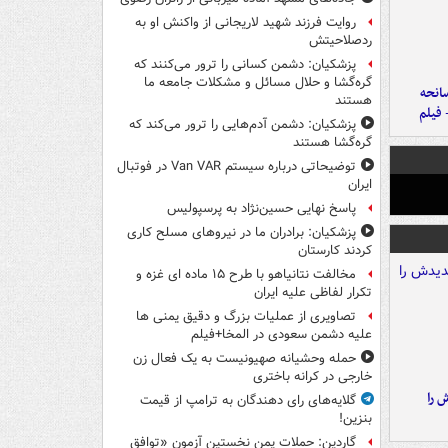
روایت فرزند شهید لاریجانی از واکنش او به
ردصلاحیتش
پزشکیان: دشمن کسانی را ترور می‌کنند که
گره‌گشا و حلال مسائل و مشکلات جامعه ما
انحه
هستند
 فیلم
پزشکیان: دشمن آدم‌هایی را ترور می‌کند که
گره‌گشا هستند
توضیحاتی درباره سیستم Van VAR در فوتبال
ایران
پاسخ نهایی حسین‌نژاد به پرسپولیس
پزشکیان: برادران ما در نیروهای مسلح کاری
کردند کارستان
مخالفت نتانیاهو با طرح ۱۵ ماده ای غزه و
تکرار لفاظی علیه ایران
تصاویری از عملیات بزرگ و دقیق یمنی ها
علیه دشمن سعودی در المخا+فیلم
حمله وحشیانه صهیونیست به یک فعال زن
خارجی در کرانه باختری
 را
گلایه‌های رای دهندگان به ترامپ از قیمت
بنزین!
گاردین: حملات یمن نخستین آزمون «توافق