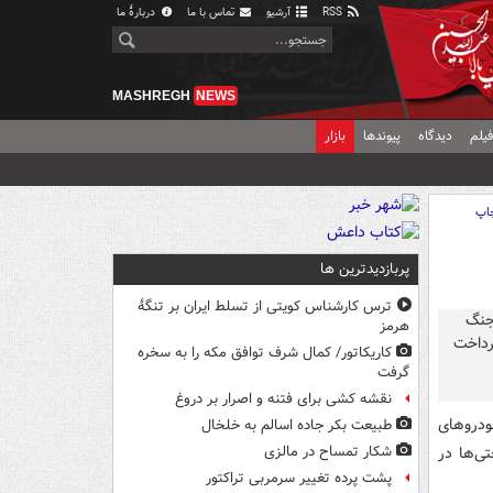
RSS
آرشیو
تماس با ما
دربارهٔ ما
MASHREGH
NEWS
یلم
دیدگاه
پیوندها
بازار
اپ
پربازدیدترین ها
ترس کارشناس کویتی از تسلط ایران بر تنگۀ
هرمز
کاریکاتور/ کمال شرف توافق مکه را به سخره
گرفت
نقشه کشی برای فتنه و اصرار بر دروغ
دروهای
طبیعت بکر جاده اسالم به خلخال
رداختی‌ها در
شکار تمساح در مالزی
پشت پرده تغییر سرمربی تراکتور