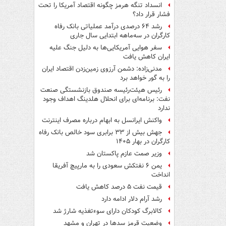
انسداد تنگه هرمز چگونه اقتصاد آمریکا را تحت
فشار قرار داد؟
رشد ۶۴ درصدی درآمد عملیاتی بانک رفاه
کارگران در سه‌ماهه ابتدایی سال جاری
سفر هوایی آمریکایی‌ها به دلیل جنگ علیه
ایران کاهش یافت
مدنی‌زاده: دشمن آرزوی زمین‌زدن اقتصاد ایران
را به گور خواهد برد
رئیس هیئت‌رئیسه صندوق بازنشستگی صنعت
نفت: برنامه‌ای برای انحلال هلدینگ اهداف وجود
ندارد
واکنش ایرانسل به ابهام درباره مصرف اینترنت
جهش بیش از ۳۳ برابری سود خالص بانک رفاه
کارگران در بهار ۱۴۰۵
وزیر صمت عازم پاکستان شد
یمن ۶ نفتکش سعودی را به مارپیچ آفریقا
انداخت
قیمت نفت ۵ درصد کاهش یافت
رشد آرام دلار ادامه دارد
کالابرگ کودکان دارای سوءتغذیه شارژ شد
وضعیت قرمز سدها در تهران و مشهد