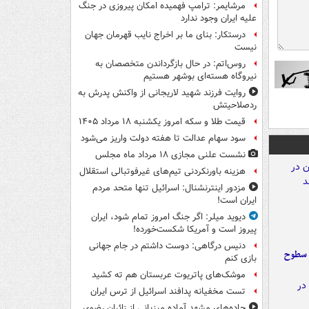
مرشایمر: ترامپ فهمیده امکان پیروزی در جنگ
علیه ایران وجود ندارد
درستکار: بنای ما بر اخراج نایب قهرمان جهان
نیست
روس‌اتم: در حال بازگرداندن متخصصان به
نیروگاه هسته‌ای بوشهر هستیم
روایت فرزند شهید لاریجانی از واکنش پدرش به
ردصلاحیتش
قیمت طلا و سکه امروز یکشنبه ۱۸ مرداد ۱۴۰۵
سود سهام عدالت تا هفته دولت واریز می‌شود
نشست علنی مجازی ۱۸ مرداد ماه مجلس
هزینه باورنکردنی تیم‌های غیرفوتبالی استقلال
مزدور اینترنشنال: اسرائیل تنها متحد مردم
ایران است!
دیوید میلر: اگر جنگ امروز تمام شود، ایران
پیروز است و آمریکا شکست‌خورده!
دنیس درگاهی: دوست داشتم در جام جهانی
 سطوح
بازی کنم
موشک‌های پاتریوت عربستان هم ته‌ کشید
تست مخفیانه پدافند اسرائیل از ترس ایران
جاده‌های مشهد آماده میزبانی از زائران رضوی