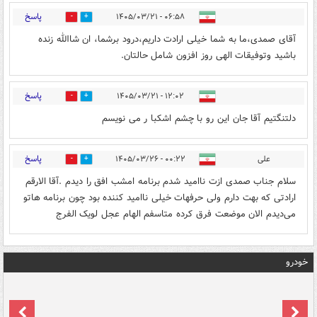
پاسخ
۰۶:۵۸ - ۱۴۰۵/۰۳/۲۱
0
0
آقای صمدی،ما به شما خیلی ارادت داریم،درود برشما، ان شاالله زنده
باشید وتوفیقات الهی روز افزون شامل حالتان.
پاسخ
۱۲:۰۲ - ۱۴۰۵/۰۳/۲۱
0
1
دلتنگتیم آقا جان این رو با چشم اشکبا ر می نویسم
پاسخ
علی
۰۰:۲۲ - ۱۴۰۵/۰۳/۲۶
0
0
سلام جناب صمدی ازت ناامید شدم برنامه امشب افق را دیدم .آقا الارقم
ارادتی که بهت دارم ولی حرفهات خیلی ناامید کننده بود چون برنامه هاتو
می‌دیدم الان موضعت فرق کرده متاسفم الهام عجل لویک الفرج
خودرو