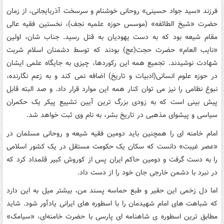
فرزند «سید جواد حسینی» روحانی خوشنام و سرسخت آذربایجانی، از زمان
حضرت «شیخ الطائفه» (موسس حوزه علمیه نجف)، نخستین فقیه عالی
مقام شیعه بود که به دست یهودیان به قتل رسید. جناب شان، اولین
«نایب العام» حضرت حجت(عج) بودند که توسط دشمنان اسلام شربت
شهادت نوشیدند. تجمیع همه این رکوردها، چیزی به جایگاه علمی ایشان
در حوزه علوم انسانی(ادبیات و تاریخ) اضافه نمی کند و به زعم نگارنده،
نبوغ نظامی را نیز می توان کنار همه این موارد قرار داد. و صد البته قابل
پیش بینی است که به زودی بزرگ ترین آیین تشییع پیکر یک حکمران
سیاسی و پیشوای مذهبی در تاریخ بشر، به نام وی ثبت خواهد شد.
امام خامنه ای را همچنین باید دومین فقیه شیعه و روحانی مسلمان در
«عصر غیبت» دانست که سکان یک حکومت مستقل در یک کشور اسلامی
را به دست گرفت و دومین حاکم ایران پس از کوروش کبیر قلمداد کرد که
در نبرد با دشمن خارجی جان خود را از دست داد.
اما دل زخمی این حقیر و طبع حماسه پسند من، بیشتر میل به این دارد
که شباهت های امام شهیدمان را با اسطوره های ایرانی یادآور شود. شاید
مطابق ترین اسطوره ی شاهنامه ای پارسی با حضرت خامنه‌ای، «سیامک»