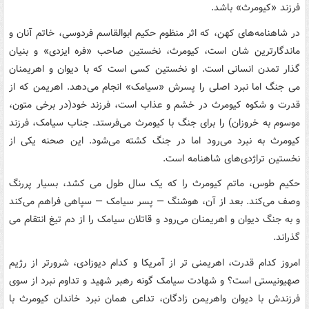
فرزند «کیومرث» باشد.
در شاهنامه‌های کهن، که اثر منظوم حکیم ابوالقاسم فردوسی، خاتم آنان و
ماندگارترین شان است، کیومرث، نخستین صاحب «فره ایزدی» و بنیان
گذار تمدن انسانی است. او نخستین کسی است که با دیوان و اهریمنان
می جنگ اما نبرد اصلی را پسرش «سیامک» انجام می‌دهد. اهریمن که از
قدرت و شکوه کیومرث در خشم و عذاب است، فرزند خود(در برخی متون،
موسوم به خروزان) را برای جنگ با کیومرث می‌فرستد. جناب سیامک، فرزند
کیومرث به نبرد می‌رود اما در جنگ کشته می‌شود. این صحنه یکی از
نخستین تراژدی‌های شاهنامه است.
حکیم طوس، ماتم کیومرث را که یک سال طول می کشد، بسیار پررنگ
وصف می‌کند. بعد از آن، هوشنگ — پسر سیامک — سپاهی فراهم می‌کند
و به جنگ دیوان و اهریمنان می‌رود و قاتلان سیامک را از دم تیغ انتقام می
گذراند.
امروز کدام قدرت، اهریمنی تر از آمریکا و کدام دیوزادی، شرورتر از رژیم
صهیونیستی است؟ و شهادت سیامک گونه رهبر شهید و تداوم نبرد از سوی
فرزندش با دیوان واهریمن زادگان، تداعی همان نبرد خاندان کیومرث با