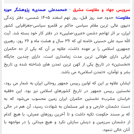
سرویس جهاد و مقاومت مشرق
-
«محمدعلی صمدی» پژوهشگر حوزه
مقاومت؛
حدود صد روز قبل، روز نهم اسفند ۱۴۰۵ شمسی، دفتر زندگی
دنیوی عالی ترین مقام سیاسی حاکم بر قلمرو سیاسی-جغرافیایی کشور
ایران، بر اثر تهاجم دشمن «عبری-صلیبی» در دفتر کار خود بسته شد. آیت
الله سید علی حسینی خامنه ای که ۳۶ سال و هشت ماه و ۲۶ روز، رهبری
جمهوری اسلامی را بر عهده داشت، علاوه بر آن که یکی از ده حکمران
ایرانی دارای طولانی ترین مدت زمامداری است، دارای چندین جایگاه
«نخستین» در تاریخ یکی از کهن ترین تمدن های شناخته شده ی تاریخ
بشر و توأمان، «تمدن اسلامی» می باشد.
ایشان علاوه بر این که اولین رییس جمهور روحانی ایران به شمار می رود،
نخستین رییس جمهور در تاریخ کشورهای اسلامی نیز بود. این «فقیه
خراسان مشرب» نخستین حکمران ایران زمین محسوب می‌شود که به
دست دشمنان خارجی و و غیر مسلمان به شهادت رسید، آن هم در حالی
که بر مسند حکومت تکیه داشت و تا آخرین روزهای عمرش، با هیچ کدام
از دشمنان سرزمین و دینش سازش نکرد و هیچ میدانی را در مواجهه با
آنان خالی ننمود.