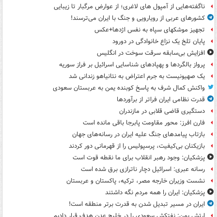
ناگفته‌هایی از آمپول های لاغری؛ از عوارض مرگبار تا زیبایی
کشورهای عربی از رویارویی و جنگ با ایران می‌ترسند!
تجهیز موشکهای سپاه به نفس اژدها+عکس
پایان تلخ یک نزاع خانوادگی در دورود
افزایش بی‌سابقه سرقت سوخت در انگلیس
پرواز بالگردها و پهپادهای شناسایی اسرائیل بر فراز سوریه
یک صهیونیست به جرم اعتراض به نتانیاهو زندانی شد
واکنش کمال شرف به پاسخ کوبنده یمن به عربستان سعودی
قدرت نظامی ایران فراتر از برآوردها
دستگیری قاضی قلابی در مازندران
فارن افرز: محور مقاومت پابرجا باقی مانده است
بازتاب پیامدهای جنگ علیه ایران در رسانه‌های جهان
بازیکنان بی‌کیفیت، پرسپولیس را از قهرمانی دور کردند
پزشکیان: وجود رهبر انقلاب برای ما نقطه قوت است
رسانه عبری: اسرائیل دچار ناترازی برق شده است
نشست وزیران خارجه مصر، ترکیه، پاکستان و عربستان
پزشکیان: ایران را همه مردم نگه داشتند
ایران در مسیر تبدیل شدن به قدرت برتر منطقه است!
ارتش یمن: نفتکش سعودی را در خلیج عدن هدف قرار دادیم