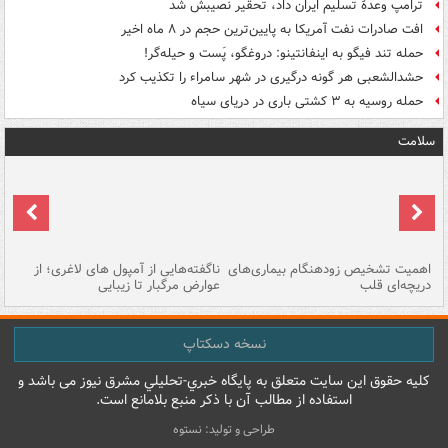
ترامپ وعدۀ تسلیم ایران داد، تحقیر نصیبش شد
افت صادرات نفت آمریکا به پایین‌ترین حجم در ۸ ماه اخیر
حمله تند فیگو به اینفانتینو: دروغگو، پَست‌ و حیله‌گر!
حشدالشعبی هر گونه درگیری در شهر سامراء را تکذیب کرد
حمله روسیه به ۳ کشتی باری در دریای سیاه
سلامت
اهمیت تشخیص زودهنگام بیماری‌های
ناگفته‌هایی از آمپول های لاغری؛ از
دریچه‌ای قلب
عوارض مرگبار تا زیبایی
تا
نسخه دسکتاپ
کليه حقوق اين سايت متعلق به پایگاه خبري-تحليلي مشرق نيوز می باشد و
استفاده از مطالب آن با ذکر منبع بلامانع است.
طراحی و تولید: نستوه