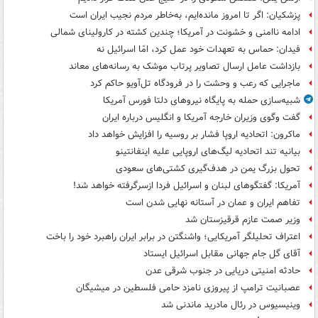
پزشکیان: اگر تا امروز مانده‌ایم، به‌خاطر مردم نجیب ایران است
ادامه ناامنی و خشونت در آمریکا؛ چندین کشته در کارولینای شمالی
فیدان: حماس به تعهدات خود عمل کرد، امّا اسرائیل نه
بازداشت عامل ارسال تصاویر پرتاب موشک به رسانه‌های معاند
ماجرایی که رعب و وحشت را در فرودگاه تل‌آویو حاکم کرد
شبیه‌سازی حمله به پایگاه نیروهای دلتا فورس آمریکا
گفت وگوی وزیران خارجه آمریکا و انگلیس درباره ایران
ماکرون: اتحادیه اروپا فشار بر روسیه را افزایش خواهد داد
بیانیه تند اتحادیه لیگ‌های اروپایی علیه اینفانتینو
تحول بزرگ یمن در هدف‌گیری کشتی‌های سعودی
آمریکا: گفتگوهای لبنان و اسرائیل فردا ازسرگرفته خواهد شد!
تفاهم ایران و عمان در آستانه نهایی شدن است
وزیر صمت عازم قرقیزستان شد
اعتراف تحلیلگر آمریکایی؛ واشنگتن در برابر ایران راهبرد خود را باخت
آقای گل جام جهانی مقابل اسرائیل ایستاد
حادثه امنیتی دریایی در جنوب شرقی عدن
عصبانیت ترامپ از پیروزی نامزد حامی فلسطین در میشیگان
وینیسیوس در رئال مادرید ماندنی شد