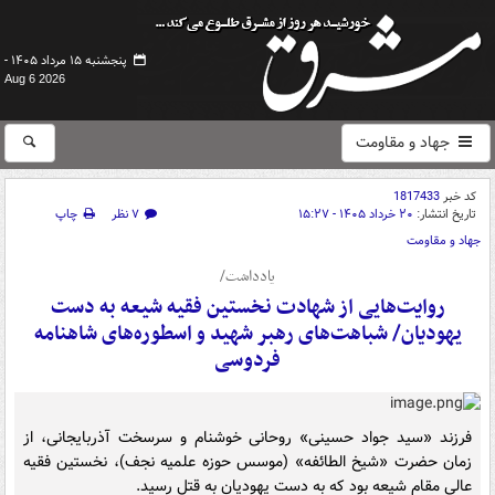
پنجشنبه ۱۵ مرداد ۱۴۰۵ -
Aug 6 2026
جهاد و مقاومت
کد خبر
1817433
تاریخ انتشار:
۲۰ خرداد ۱۴۰۵ - ۱۵:۲۷
۷ نظر
چاپ
جهاد و مقاومت
یادداشت/
روایت‌هایی از شهادت نخستین فقیه شیعه به دست
یهودیان/ شباهت‌های رهبر شهید و اسطوره‌های شاهنامه
فردوسی
فرزند «سید جواد حسینی» روحانی خوشنام و سرسخت آذربایجانی، از
زمان حضرت «شیخ الطائفه» (موسس حوزه علمیه نجف)، نخستین فقیه
عالی مقام شیعه بود که به دست یهودیان به قتل رسید.