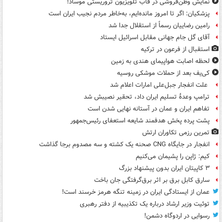
نمایش وطن‌فروشی در قاب تلویزیون تروریستی موساد!
پزشکیان: اگر تا امروز مانده‌ایم، به‌خاطر مردم نجیب ایران است
رامین رضاییان رسماً از استقلال جدا شد
آقای گل جام جهانی مقابل اسرائیل ایستاد
استقبال از فرعون در ترکیه
لحظه اصابت هواپیمای هندی به زمین
کی‌یف بعد از حملات موشکی روسیه
علت انفجار جبل‌علی امارات اعلام شد
ترامپ وعدۀ تسلیم ایران داد، تحقیر نصیبش شد
تفاهم ایران و عمان در آستانه نهایی شدن است
پشت پرده پخش هدفمند شایعه استعفای رئیس‌جمهور
تمرین رزمی تکاوران ارتش
انفجار در جایگاه CNG صحنه یک کشته و سه مصدوم برجا گذاشت
کیم: ژاپن را پشیمان می‌کنیم
۳ کاپیتان ایران بدون پیشنهاد بزرگ
سارق کابل برق بر اثر برق‌گرفتگی جان باخت
عمان از ایستادگی ایران در زمینه تنگه هرمز خرسند است!
توئیت وزیر ارشاد درباره یک تکذیبیه از دفتر رهبری
رسوایی در اردوگاه دشمن!