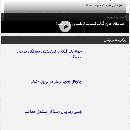
افزایش قیمت جهانی طلا
فیلم برگزیده
صاعقه جان فوتبالیست تایلندی را گرفت!
برگزیده ورزشی
حمله تند فیگو به اینفانتینو: دروغگو، پَست‌ و
حیله‌گر!
جنجال جدید نیمار در برزیل +فیلم
رامین رضاییان رسماً از استقلال جدا شد