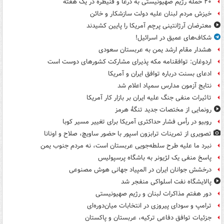
۲۰ حمله رژیم صهیونیستی به درعا و قنیطره در یک هفته
خیزش مردم لبنان علیه دولت سازشکار و خائن
معترضان آرژانتینی پرچم آمریکا را پایین کشیدند
شکاف‌های عمیق در اسرائیل!
هشدار مقام ارشد یمن به عربستان سعودی
اردوغان: توافقنامه مکه پذیرای مشارکت کشورهای دوست است
ادعای بسنت درباره توافق ایران و آمریکا
نتایج آزمون مدارس سمپاد اعلام شد
تاثیرات منفی جنگ علیه ایران بر بازار کار آمریکا
رونمایی از مختصات جدید تنگۀ هرمز
روبیو در رأس فشار حداکثری آمریکا برای تغییر مسیر کوبا
تصویری از تمرینات ترابزون اسپور با حضور ساویچ، صلاح و اونانا
نبرد ما علیه طرح سلطه‌جویی عربستان است، نه مردم جنوب یمن
پاسخ منفی یک لژیونر به باشگاه پرسپولیس
درخشش جوانان ایران در المپیاد جهانی هوش مصنوعی
پالایشگاه نفت اسلواکی منفجر شد
دور هفتم مذاکرات لبنان و رژیم صهیونیستی
ترامپ و سودای پیروزی در انتخابات میان‌دوره‌ای
جزئیات توافق دفاعی ترکیه، عربستان و پاکستان