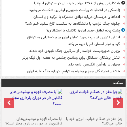
بلاتکلیفی بیش از ۱۳۰۰ مهاجر خردسال در سئوتای اسپانیا
زلنسکی در انتخابات ریاست جمهوری اوکراین شکست می‌خورد
ادعاهای عربستان درباره توافق مشترک با ترکیه و پاکستان
چگونه جنگ ترامپ با دانشگاه‌ها به شکست کاخ سفید ختم شد؟
پشت پرده توافق جدید ایران؛ تاکتیک یا استراتژی؟
ادعای تکراری ترامپ درمورد تمایل ایران برای دستیابی به توافق
گرد و غبار آسمان قم را تیره می‌کند
وزیران صهیونیست خواستار از سرگیری جنگ نابودی غزه شدند
تلاش پزشکان استقلال برای رساندن چشمی به هفته اول لیگ برتر
بحران در راه‌آهن انگلیس ادامه دارد
هشدار نمایندگان جمهوری‌خواه به ترامپ درباره جنگ علیه ایران
سلامت
ت
چرا مغز در هنگام خواب، انرژی خود را
آیا مصرف قهوه و نوشیدنی‌های
چر
خالی می‌کند؟
کافئین‌دار در دوران بارداری مجاز است؟
می