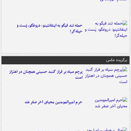
حمله تند فیگو به اینفانتینو: دروغگو، پَست‌ و
حیله‌گر!
برگزیده عکس
پرچم سیاه بر فراز گنبد حسینی همچنان در اهتزاز
است
حرم امیرالمومنین محیای آخر صفر شد