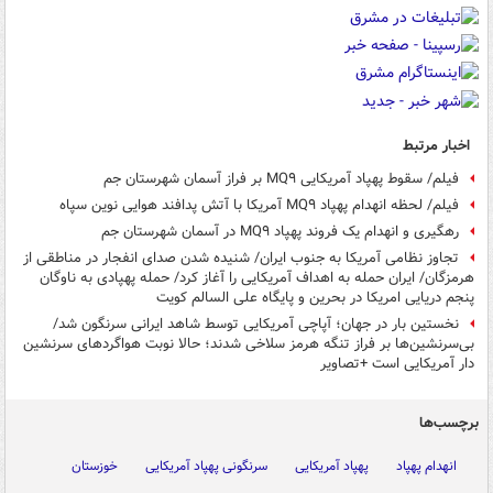
اخبار مرتبط
فیلم/ سقوط پهپاد آمریکایی MQ۹ بر فراز آسمان شهرستان جم
فیلم/ لحظه انهدام پهپاد MQ۹ آمریکا با آتش پدافند هوایی نوین سپاه
رهگیری و انهدام یک فروند پهپاد MQ۹ در آسمان شهرستان جم
تجاوز نظامی آمریکا به جنوب ایران/ شنیده شدن صدای انفجار در مناطقی از
هرمزگان/ ایران حمله به اهداف آمریکایی را آغاز کرد/ حمله پهپادی به ناوگان
پنجم دریایی امریکا در بحرین و پایگاه علی السالم کویت
نخستین بار در جهان؛ آپاچی آمریکایی توسط شاهد ایرانی سرنگون شد/
بی‌سرنشین‌ها بر فراز تنگه هرمز سلاخی شدند؛ حالا نوبت هواگردهای سرنشین
دار آمریکایی است +تصاویر
برچسب‌ها
انهدام پهپاد
پهپاد آمریکایی
سرنگونی پهپاد آمریکایی
خوزستان