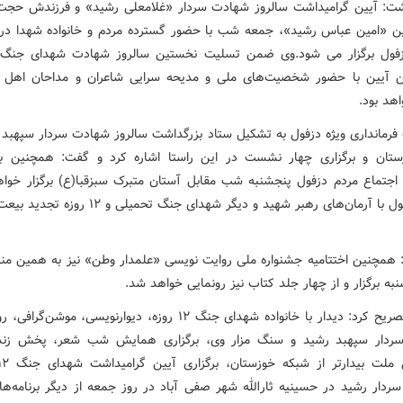
شت: آیین گرامیداشت سالروز شهادت سردار «غلامعلی رشید» و فرزندش حجت 
ن «امین عباس رشید»، جمعه شب با حضور گسترده مردم و خانواده شهدا در
ین آیین با حضور شخصیت‌های ملی و مدیحه سرایی شاعران و مداحان اهل 
هد بود.
رمانداری ویژه دزفول به تشکیل ستاد بزرگداشت سالروز شهادت سردار سپهبد 
ستان و برگزاری چهار نشست در این راستا اشاره کرد و گفت: همچنین ب
اجتماع مردم دزفول پنجشنبه شب مقابل آستان متبرک سبزقبا(ع) برگزار خوا
مردم دزفول با آرمان‌های رهبر شهید و دیگر شهدای جنگ تحمیلی
: همچنین اختتامیه جشنواره ملی روایت نویسی «علمدار وطن» نیز به همین من
به برگزار و از چهار جلد کتاب نیز رونمایی خواهد شد.
مرداس تصریح کرد: دیدار با خانواده شهدای جنگ ۱۲ روزه، دیوارنویسی، موشن‌
ردار سپهبد رشید و سنگ مزار وی، برگزاری همایش شب شعر، پخش زنده 
ردار رشید در حسینیه ثارالله شهر صفی آباد در روز جمعه از دیگر برنامه‌ها