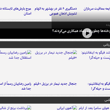
عه معافیت سربازان
دستگیری ۶ نفر در بهشهر به اتهام
تشویش اذهان عمومی
استان
ده
خته‌ها چطور با موساد همکاری می‌کردند؟
رزشی
یگو به اینفانتینو:
جنجال جدید نیمار در برزیل +فیلم
رامین رضاییان رسماً از اس
ست‌ و حیله‌گر!
جدا شد
عکس