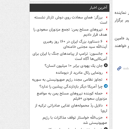
آخرین اخبار
نماینده
برزگر: همای سعادت روی دوش تارتار نشسته
هرک خیبر برگزار
است
نیروهای مسلح یمن: تجمع مزدوران سعودی را
هدف قرار دادیم
د «امین
۶ دستاورد بزرگ ایران در ۱۶۰ روز رهبری
جام خواهند
آیت‌الله سید مجتبی خامنه‌ای
جانسون: ترامپ از پیامدهای جنگ با ایران برای
آمریکایی‌ها آگاه است
جان یک یهودی برابر ۱۰ میلیون انسان؟
رونمایی رئال مادرید از دیومانده
تجاوز نظامی مجدد رژیم صهیونیستی به سوریه
چرا آمریکا دیگر بازدارندگی پیشین را ندارد؟
حمله کوبنده نیروهای مسلح یمن به مواضع
مزدوران سعودی +فیلم
دلایل ردّ محموله‌های غذایی صادراتی ترکیه از
اروپا
حزب‌الله خواستار توقف مذاکرات با رژیم
صهیونیستی شد