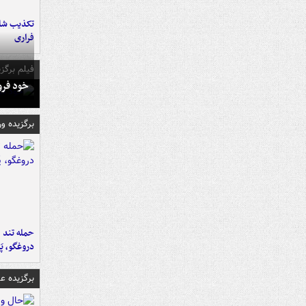
تکذیب شای
فراری
فیلم برگزی
خود فرو
برگزیده و
حمله تند ف
دروغگو، پَ
برگزیده 