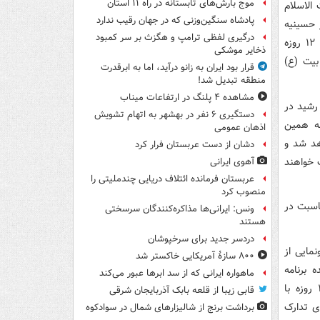
موج بارش‌های تابستانه در راه ۱۱ استان
الاسلام
پادشاه سنگین‌وزنی که در جهان رقیب ندارد
 حسینیه
درگیری لفظی ترامپ و هگزث بر سر کمبود
ثارالله دزفول برگزار می شود.وی ضمن تسلیت نخستین سالروز شهادت شهدای جنگ ۱۲ روزه
ذخایر موشکی
بیت (ع)
قرار بود ایران به زانو درآید، اما به ابرقدرت
منطقه تبدیل شد!
مشاهده ۴ پلنگ در ارتفاعات میناب
رشید در
دستگیری ۶ نفر در بهشهر به اتهام تشویش
ه همین
اذهان عمومی
هد شد و
دشان از دست عربستان فرار کرد
 و ۱۲ روزه تجدید بیعت خواهند
آهوی ایرانی
عربستان فرمانده ائتلاف دریایی چندملیتی را
منصوب کرد
اسبت در
ونس: ایرانی‌ها مذاکره‌کنندگان سرسختی
هستند
دردسر جدید برای سرخپوشان
گرافی، رونمایی از
۸۰۰ سازۀ آمریکایی خاکستر شد
برنامه
ماهواره ایرانی که از سد ابرها عبور می‌کند
تلویزیونی ملت بیدارتر از شبکه خوزستان، برگزاری آیین گرامیداشت شهدای جنگ ۱۲ روزه با
قابی زیبا از قلعه بابک آذربایجان شرقی
ی تدارک
برداشت برنج از شالیزارهای شمال در سوادکوه