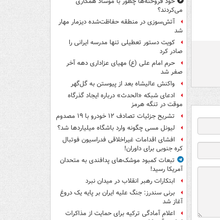
خود فروخته‌ها چطور با موساد همکاری
می‌کردند؟
آتش‌سوزی در منطقه حفاظت‌شده دیزمار مهار
شد
کویت دستور تعطیلی تنها مدرسه ایرانی را
صادر کرد
حرم امام علی (ع) مهیای عزاداری دهه آخر
صفر شد
واکنش عالیشاه بعد از پیوستن به گل‌گهر
ادعای شبکه «الحدث» درباره ایجاد گذرگاه
موقت در تنگه هرمز
تشریح جزئیات تصادف ۱۲ خودرو با ۱۹ مصدوم
لیونل مسی چگونه وارد باشگاه میلیاردها شد؟
افشای اقدامات غیراخلاقی فدراسیون فوتبال
کره جنوبی برای داوران!
تبعات کمبود موشک‌های پدافندی به متحدان
آمریکا رسید!
ابتکارات رهبر انقلاب در میدان نبرد
برنی سندرز: جنگ علیه ایران بر پایه یک دروغ
آغاز شد
اعلام آمادگی ترکیه برای حمایت از مذاکرات