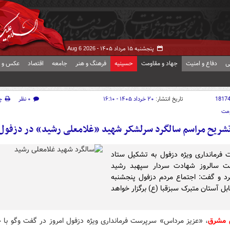
پنجشنبه ۱۵ مرداد ۱۴۰۵ -
Aug 6 2026
ی
دفاع و امنیت
جهاد و مقاومت
حسینیه
فرهنگ و هنر
جامعه
اقتصاد
عکس و ف
1817
تاریخ انتشار:
۲۰ خرداد ۱۴۰۵ - ۱۶:۱۰
۰ نظر
چ
ومت
شریح مراسم سالگرد سرلشکر شهید «غلامعلی رشید» در دزفول
فرمانداری ویژه دزفول به تشکیل ستاد
شت سالروز شهادت سردار سپهبد رشید
رد و گفت: اجتماع مردم دزفول پنجشنبه
ل آستان متبرک سبزقبا (ع) برگزار خواهد
 مشرق
، «عزیز مرداس» سرپرست فرمانداری ویژه دزفول امروز در گفت وگو با خب