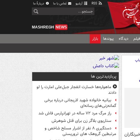
RSS
آرشیو
تماس با ما
دربارهٔ ما
MASHREGH
NEWS
یلم
دیدگاه
پیوندها
بازار
اپ
پربازدیدترین ها
ماهواره‌ها خسارت انفجار جبل‌علی امارت را لو
دادند
بیانیه خانواده شهید لاریجانی درباره برخی
گمانه‌زنی‌های رسانه‌ای
راز مرگ مرد ۷۲ ساله در تهرانپارس فاش شد
سناریوی بلاگر زن برای قتل شوهرش
دستگیری ۸ نفر از اشرار مسلح شاخص و
رنگاران
مرتبطین گروهک های تروریستی