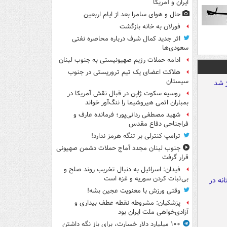
ایران و آمریکا
حال و هوای سامرا بعد از ایام اربعین
فورلان به خانه بازگشت
اثر جدید کمال شرف درباره محاصره نفتی
سعودی‌ها
ادامه حملات رژیم صهیونیستی به جنوب لبنان
هلاکت اعضای یک تیم تروریستی در جنوب
سیستان
روسیه سکوت ژاپن در قبال نقش آمریکا در
بمباران اتمی هیروشیما را ننگ‌آور خواند
شهید مصطفی ردانی‌پور؛ فرمانده عارف و
فراجناحی دفاع مقدس
ترامپ کنترلی بر تنگه هرمز ندارد!
جنوب لبنان مجدد آماج حملات دشمن صهیونی
قرار گرفت
فیدان: اسرائیل به دنبال تخریب روند صلح و
بی‌ثبات کردن سوریه و غزه است
وقتی ورزش با معنویت عجین بشه!
پزشکیان: مشروطه نقطه عطف بیداری و
آزادی‌خواهی ملت ایران بود
۱۰۰ میلیارد دلار خسارت، برای باز نگه داشتن