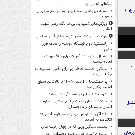
تنگه‌ای که باز بود!
موج بارش‌های تابستانه در راه ۱۱
حمله نیروهای مسلح یمن به مواضع مزدوران
سعودی
ویژگی‌های شهید بابایی در نگاه رهبر شهید
انقلاب
مرثیه‌ی سوزناک مادر شهید دانش‌آموز مینابی
زلنسکی: دو پالایشگاه روسیه را هدف قرار
دادیم
نشنال اینترست: آمریکا برای جنگ پهپادی
آماده نیست
پنتاگون جلسه اضطراری برای تأمین تسلیحات
برگزار می‌کند
پورجمشیدیان: اربعین ۱۴۰۵ با بالاترین سطح
امنیت برگزار شد
شرط جدید برای بازنشستگی اعلام شد
هلاکت اعضای یک تیم تروریستی در جنوب
تقلال
استان سیستان و بلوچستان
افشاگری هاآرتص درباره سفر فرستاده ویژه
نتانیاهو به آمریکا
پادشاه سنگین‌وزنی که در جهان رقیب ندارد
بیانیه ۸ کشور عربی علیه تجاوزات رژیم