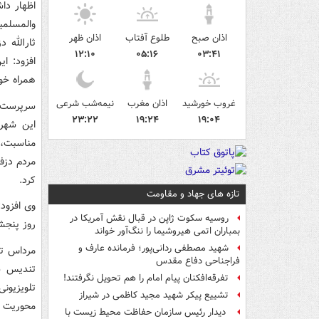
اظهار دا
والمسلمی
اذان صبح
طلوع آفتاب
اذان ظهر
۱۲:۱۰
۰۵:۱۶
۰۳:۴۱
افزود: ا
همراه خوا
غروب خورشید
اذان مغرب
نیمه‌شب شرعی
سرپرست ف
۲۳:۲۲
۱۹:۲۴
۱۹:۰۴
این شهر
مناسبت، 
کرد.
تازه های جهاد و مقاومت
وی افزود
روسیه سکوت ژاپن در قبال نقش آمریکا در
روز پنجشن
بمباران اتمی هیروشیما را ننگ‌آور خواند
شهید مصطفی ردانی‌پور؛ فرمانده عارف و
فراجناحی دفاع مقدس
تندیس س
تفرقه‌افکنان پیام امام را هم تحویل نگرفتند!
تشییع پیکر شهید مجید کاظمی در شیراز
محوریت س
‌ دیدار رئیس سازمان حفاظت محیط زیست با