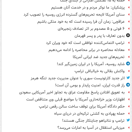
حمله به ۱۵ نفتکش‌ اماراتی از ابتدای جنگ
پزشکیان: ما نوکر مردم و در خدمت آنان هستیم
سنای آمریکا لایحه تحریم‌های گسترده انرژی روسیه را تصویب کرد
عراقچی: زمان آن فرا رسیده است که به خود متکی باشیم
۶ فوتی و ۵ مصدوم بر اثر تصادف زنجیره‌ای
بدون تعارف با پدر و پسر قهرمان
ترامپ التماس‌کننده توافقی است که خود ویران کرد
معادله محاصره در برابر محاصره را ادامه می‌دهیم
تحریم‌های جدید ضد ایرانی آمریکا
شاید روسیه، آمریکا را در ایران زمین‌گیر کند!
واکنش بقائی به خیالبافی ترامپ
اثر جدید کارتونیست سوری با عنوان مدیریت جدید تنگه هرمز
راز قدرت ایران، امنیت پایدار و بومی آن است!
به تعویق افتادن پاسخ مقاومت عراق به تجاوز اخیر آمریکایی سعودی
اظهارات وزیر خزانه‌داری آمریکا با مواضع قبلی وی متناقض است
حکم دادگاه آمریکا برای توقف ساخت سالن رقص ترامپ
حمله پهپادی به کشتی ترکیه‌ای در دریای سیاه
ترامپ و نتانیاهو جنایتکار جنگی هستند!
میزبانی استقلال در آسیا به امارات می‌رسد؟