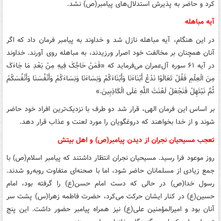
کرد و حاضر به پذیرش استدلال‌های پیامبر(ص) نشد.
آیه مباهله
در این هنگام، آیه مباهله نازل شد و خداوند به پیامبر فرمان داد که اگر
آنان همچنان بر مخالفت خود اصرار ورزیدند، به مباهله روی آورند. خداوند
در آیه ۶۱ سوره آل‌عمران می‌فرماید که «فَمَنْ حَاجَّکَ فِیهِ مِنْ بَعْدِ مَا جَاءَکَ
مِنَ الْعِلْمِ فَقُلْ تَعَالَوْا نَدْعُ أَبْنَاءَنَا وَأَبْنَاءَکُمْ وَنِسَاءَنَا وَنِسَاءَکُمْ وَأَنْفُسَنَا وَأَنْفُسَکُمْ
ثُمَّ نَبْتَهِلْ فَنَجْعَلْ لَعْنَتَ اللَّهِ عَلَی الْکَاذِبِینَ.»
بر اساس این فرمان الهی، قرار شد دو طرف با نزدیک‌ترین افراد خود حاضر
شوند و از خدا بخواهند که دروغگویان را مورد لعنت و عذاب قرار دهد.
تعجب مسیحیان نجران از دیدن پیامبر(ص) و اهل بیتش
روز موعود فرا رسید. مسیحیان نجران انتظار داشتند که پیامبر اسلام(ص) با
جمع زیادی از مسلمانان حاضر شود، اما با صحنه‌ای متفاوت روبه‌رو شدند.
رسول خدا(ص) در حالی که دست امام حسن(ع) را گرفته بود، امام
حسین(ع) در کنار ایشان حرکت می‌کرد، حضرت فاطمه زهرا(س) پشت سر
آنان بود و امیرالمؤمنین علی(ع) نیز همراه پیامبر حضور داشت. این پنج