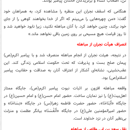
تن، اصحاب کساء و برگزیدگان خاندان پیامبر بودند.
هنگامی که اسقف نجران این منظره را مشاهده کرد، به همراهان خود
گفت: «من چهره‌هایی را می‌بینم که اگر از خدا بخواهند کوهی را از جای
خود برکند، چنین خواهد کرد. با آنان مباهله نکنید، زیرا نابود خواهید شد و
تا روز قیامت هیچ مسیحی بر روی زمین باقی نخواهد ماند.»
انصراف هیأت نجران از مباهله
در نتیجه، هیئت نجران از انجام مباهله منصرف شد و با پیامبر اکرم(ص)
پیمان صلح بست و پذیرفت که تحت حکومت اسلامی زندگی کند. این
عقب‌نشینی، نشانه‌ای آشکار از اعتراف آنان به صداقت و حقانیت پیامبر
اسلام(ص) بود.
واقعه مباهله افزون بر اثبات نبوت پیامبر اکرم(ص)، جایگاه ممتاز
اهل‌بیت(ع) را نیز نمایان ساخت. حضور امام حسن(ع) و امام حسین(ع) در
جایگاه «أَبْنَاءَنَا»، حضور حضرت فاطمه زهرا(س) در جایگاه «نِسَاءَنَا» و
حضور امیرالمؤمنین علی(ع) در جایگاه «أَنْفُسَنَا» بیانگر عظمت و منزلت
بی‌نظیر آنان در نزد خداوند است.
نقل سعد بن ابی وقاص از مباهله