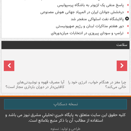
پاسخ منفی یک لژیونر به باشگاه پرسپولیس
درخشش جوانان ایران در المپیاد جهانی هوش مصنوعی
پالایشگاه نفت اسلواکی منفجر شد
دور هفتم مذاکرات لبنان و رژیم صهیونیستی
ترامپ و سودای پیروزی در انتخابات میان‌دوره‌ای
سلامت
ت
چرا مغز در هنگام خواب، انرژی خود را
آیا مصرف قهوه و نوشیدنی‌های
چر
خالی می‌کند؟
کافئین‌دار در دوران بارداری مجاز است؟
می
نسخه دسکتاپ
کليه حقوق اين سايت متعلق به پایگاه خبري-تحليلي مشرق نيوز می باشد و
استفاده از مطالب آن با ذکر منبع بلامانع است.
طراحی و تولید: نستوه