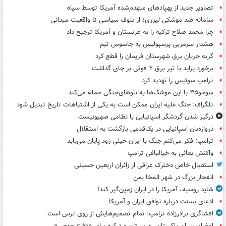
تصاویر جدید از پهپادهای منهدم‌شده آمریکا توسط سپاه
سامانه ضد موشکی لیزری؛ از بلوف سیاسی تا واقعیت میدانی
چرا محمد صلاح ترکیه را به عربستان و آمریکا ترجیح داد
هشدار سرمربی پرسپولیس به جاسوس تیم
گربه جریان برق شهرستان فریمان را قطع کرد
برخورد پراید با تیر برق ۲ فوتی بر جای گذاشت
ترامپ سوئیس را تهدید کرد
سوخو۳۵ با این موشک‌ها به ناوهای‌جنگی حمله می‌کند
تلگراف: جنگ علیه ایران ممکن است به یکی از اشتباهات تاریخ تبدیل شود
درگیر شدن گردشگر اسپانیایی با نظامی صهیونیست
دروازه‌بان اسپانیایی در یک‌قدمی بازگشت به استقلال
ترامپ: فکر می‌کنم جنگ با ایران خیلی زود پایان می‌یابد
واکنش بقائی به خیالبافی ترامپ
استقبال خاص دخترک عراقی از زائران اربعین حسینی
انفجار بزرگ در شهر المخا یمن
شاید روسیه، آمریکا را در ایران زمین‌گیر کند!
ادعای بسنت درباره توافق ایران و آمریکا
افشاگری برادرزاده ترامپ: تمام تصمیم‌هایش از روی ترس است
امضای سران پاکستان، عربستان و ترکیه برای «دفاع جمعی»