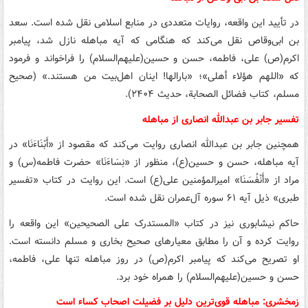
در تأیید این واقعه، روایات متعددی در منابع اسلامی نقل شده است. سعد
بن ابی‌وقاص نقل می‌کند که هنگامی که آیه مباهله نازل شد، پیامبر
اکرم(ص) علی، فاطمه، حسن و حسین(علیهم‌السلام) را فراخواند و فرمود
که «اللهم هؤلاء أهلی»؛ «بارالها! اینان اهل‌بیت من هستند.» (صحیح
مسلم، کتاب فضائل الصحابة، حدیث ۲۴۰۴).
تفسیر جابر بن عبدالله انصاری از مباهله
همچنین جابر بن عبدالله انصاری روایت می‌کند که مقصود از «أَبْنَاءَنَا» در
آیه مباهله، حسن و حسین(ع)، منظور از «نِسَاءَنَا» حضرت فاطمه(س) و
مراد از «أَنْفُسَنَا» امیرالمؤمنین علی(ع) است. این روایت در کتاب «تفسیر
طبری» ذیل آیه ۶۱ سوره آل‌عمران نقل شده است.
حاکم نیشابوری نیز در کتاب «المستدرک علی الصحیحین» این واقعه را
روایت کرده و آن را مطابق معیارهای صحیح بخاری و مسلم دانسته است.
او تصریح می‌کند که پیامبر اکرم(ص) در روز مباهله تنها علی، فاطمه،
حسن و حسین(علیهم‌السلام) را همراه خود برد.
زمخشری: مباهله قوی‌ترین دلیل بر فضیلت اصحاب کساء است