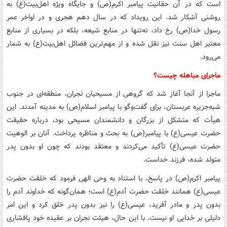
است که در آن حقانیت پیامبر اکرم(ص) و جایگاه ویژه اهل‌بیت(ع) به
روشنی آشکار شد. این رویداد که در سال دهم هجری و در اواخر عمر
رسول خدا(ص) رخ داد، نه‌تنها در منابع شیعه، بلکه در بسیاری از منابع
معتبر اهل سنت نیز نقل شده و از مهم‌ترین فضائل اهل‌بیت(ع) به شمار
می‌رود.
ماجرای مباهله چیست؟
ماجرا از آنجا آغاز شد که گروهی از مسیحیان نجران، منطقه‌ای در جنوب
شبه‌جزیره عربستان، برای گفت‌وگو با پیامبر اسلام(ص) به مدینه آمدند. این
هیأت که متشکل از بزرگان و دانشمندان مسیحی بود، درباره حقیقت
حضرت عیسی(ع) با پیامبر(ص) به بحث و مناظره پرداخت. آنان بر الوهیت
حضرت عیسی(ع) تأکید می‌کردند و معتقد بودند که چون او بدون پدر
متولد شده، فرزند خداست.
پیامبر اکرم(ص) در پاسخ، با استناد به وحی الهی فرمود که خلقت حضرت
عیسی(ع) همانند خلقت حضرت آدم(ع) است؛ همان‌گونه که خداوند آدم را
بدون پدر و مادر آفرید، عیسی(ع) را نیز بدون پدر خلق کرد و این امر
دلیلی بر خدایی او نیست. با این حال، هیئت نجران بر عقیده خود پافشاری