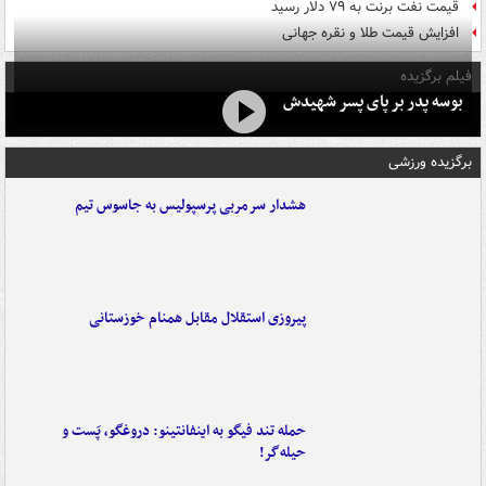
قیمت نفت برنت به ۷۹ دلار رسید
افزایش قیمت طلا و نقره جهانی
فیلم برگزیده
بوسه‌ پدر بر پای پسر شهیدش
برگزیده ورزشی
هشدار سرمربی پرسپولیس به جاسوس تیم
پیروزی استقلال مقابل همنام خوزستانی
حمله تند فیگو به اینفانتینو: دروغگو، پَست‌ و
حیله‌گر!