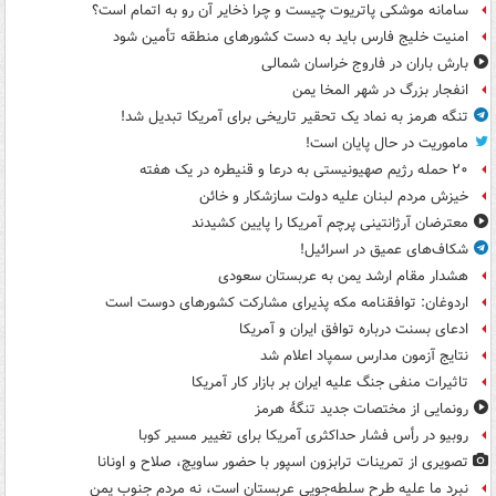
سامانه موشکی پاتریوت چیست و چرا ذخایر آن رو به اتمام است؟
امنیت خلیج فارس باید به دست کشورهای منطقه تأمین شود
بارش باران در فاروج خراسان شمالی
انفجار بزرگ در شهر المخا یمن
تنگه هرمز به نماد یک تحقیر تاریخی برای آمریکا تبدیل شد!
ماموریت در حال پایان است!
۲۰ حمله رژیم صهیونیستی به درعا و قنیطره در یک هفته
خیزش مردم لبنان علیه دولت سازشکار و خائن
معترضان آرژانتینی پرچم آمریکا را پایین کشیدند
شکاف‌های عمیق در اسرائیل!
هشدار مقام ارشد یمن به عربستان سعودی
اردوغان: توافقنامه مکه پذیرای مشارکت کشورهای دوست است
ادعای بسنت درباره توافق ایران و آمریکا
نتایج آزمون مدارس سمپاد اعلام شد
تاثیرات منفی جنگ علیه ایران بر بازار کار آمریکا
رونمایی از مختصات جدید تنگۀ هرمز
روبیو در رأس فشار حداکثری آمریکا برای تغییر مسیر کوبا
تصویری از تمرینات ترابزون اسپور با حضور ساویچ، صلاح و اونانا
نبرد ما علیه طرح سلطه‌جویی عربستان است، نه مردم جنوب یمن