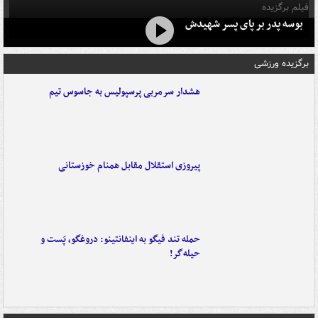
فیلم برگزیده
بوسه‌ پدر بر پای پسر شهیدش
برگزیده ورزشی
هشدار سرمربی پرسپولیس به جاسوس تیم
پیروزی استقلال مقابل همنام خوزستانی
حمله تند فیگو به اینفانتینو: دروغگو، پَست‌ و
حیله‌گر!