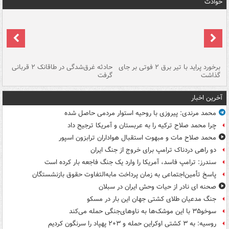
حوادث
برخورد پراید با تیر برق ۲ فوتی بر جای
حادثه غرق‌شدگی در طاقانک ۲ قربانی
پد
گذاشت
گرفت
جس
آخرین اخبار
محمد مرندی: پیروزی با روحیه استوار مردمی حاصل شده
چرا محمد صلاح ترکیه را به عربستان و آمریکا ترجیح داد
محمد صلاح مات و مبهوت استقبال هواداران ترابزون اسپور
دو راهی دردناک ترامپ برای خروج از جنگ ایران
سندرز: ترامپ فاسد، آمریکا را وارد یک جنگ فاجعه بار کرده است
پاسخ تأمین‌اجتماعی به زمان پرداخت مابه‌التفاوت حقوق بازنشستگان
صحنه ای نادر از حیات وحش ایران در سبلان
جنگ مدعیان طلای کشتی جهان این بار در مسکو
سوخو۳۵ با این موشک‌ها به ناوهای‌جنگی حمله می‌کند
روسیه: به ۳ کشتی اوکراین حمله و ۲۰۳ پهپاد را سرنگون کردیم