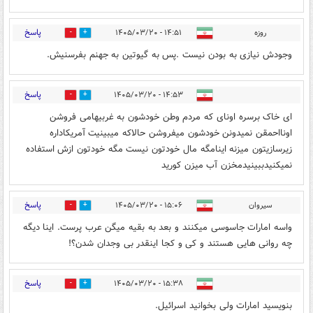
پاسخ
روزه
۱۴:۵۱ - ۱۴۰۵/۰۳/۲۰
1
7
وجودش نیازی به بودن نیست .پس به گیوتین به جهنم بفرسنیش.
پاسخ
۱۴:۵۳ - ۱۴۰۵/۰۳/۲۰
0
6
ای خاک برسره اونای که مردم وطن خودشون به غربیهامی فروشن
اونااحمقن نمیدونن خودشون میفروشن حالاکه میبینیت آمریکاداره
زیرسازیتون میزنه اینامگه مال خودتون نیست مگه خودتون ازش استفاده
نمیکنیدببینیدمخزن آب میزن کورید
پاسخ
سیروان
۱۵:۰۶ - ۱۴۰۵/۰۳/۲۰
1
9
واسه امارات جاسوسی میکنند و بعد به بقیه میگن عرب پرست. اینا دیگه
چه روانی هایی هستند و کی و کجا اینقدر بی وجدان شدن؟!
پاسخ
۱۵:۳۸ - ۱۴۰۵/۰۳/۲۰
0
8
بنویسید امارات ولی بخوانید اسرائیل.