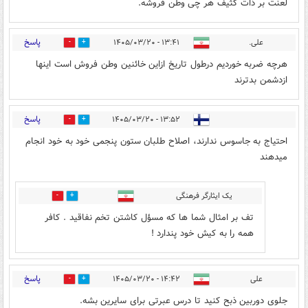
لعنت بر ذات کثیف هر چی وطن فروشه.
پاسخ
علی.
۱۳:۴۱ - ۱۴۰۵/۰۳/۲۰
1
6
هرچه ضربه خوردیم درطول تاریخ ازاین خائنین وطن فروش است اینها
ازدشمن بدترند
پاسخ
۱۳:۵۲ - ۱۴۰۵/۰۳/۲۰
1
2
احتیاج به جاسوس ندارند، اصلاح طلبان ستون پنجمی خود به خود انجام
میدهند
یک ایثارگر فرهنگی
1
1
تف بر امثال شما ها که مسؤل کاشتن تخم نفاقید . کافر
همه را به کیش خود پندارد !
پاسخ
علی
۱۴:۴۲ - ۱۴۰۵/۰۳/۲۰
1
6
جلوی دوربین ذبح کنید تا درس عبرتی برای سایرین بشه.