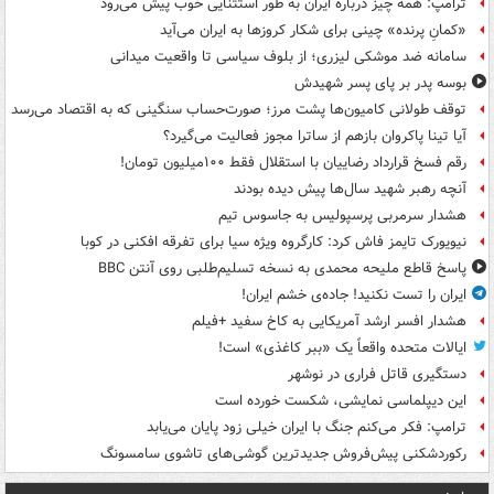
ترامپ: همه چیز درباره ایران به طور استثنایی خوب پیش می‌رود
«کمانِ پرنده» چینی برای شکار کروزها به ایران می‌آید
سامانه ضد موشکی لیزری؛ از بلوف سیاسی تا واقعیت میدانی
بوسه‌ پدر بر پای پسر شهیدش
توقف طولانی کامیون‌ها پشت مرز؛ صورت‌حساب سنگینی که به اقتصاد می‌رسد
آیا تینا پاکروان بازهم از ساترا مجوز فعالیت می‌گیرد؟
رقم فسخ قرارداد رضاییان با استقلال فقط ۱۰۰میلیون تومان!
آنچه رهبر شهید سال‌ها پیش دیده بودند
هشدار سرمربی پرسپولیس به جاسوس تیم
نیویورک تایمز فاش کرد: کارگروه ویژه سیا برای تفرقه افکنی در کوبا
پاسخ قاطع ملیحه محمدی به نسخه تسلیم‌طلبی روی آنتن BBC
ایران را تست نکنید! جاده‌ی خشم ایران!
هشدار افسر ارشد آمریکایی به کاخ سفید +فیلم
ایالات متحده واقعاً یک «ببر کاغذی» است!
دستگیری قاتل فراری در نوشهر
این دیپلماسی نمایشی، شکست خورده است
ترامپ: فکر می‌کنم جنگ با ایران خیلی زود پایان می‌یابد
رکوردشکنی پیش‌فروش جدیدترین گوشی‌های تاشوی سامسونگ