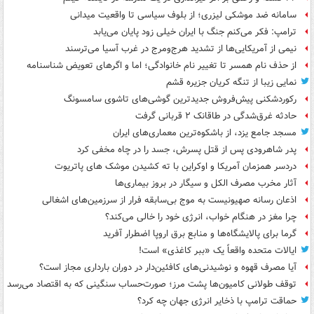
سامانه ضد موشکی لیزری؛ از بلوف سیاسی تا واقعیت میدانی
ترامپ: فکر می‌کنم جنگ با ایران خیلی زود پایان می‌یابد
نیمی از آمریکایی‌ها از تشدید هرج‌ومرج در غرب آسیا می‌ترسند
از حذف نام همسر تا تغییر نام خانوادگی؛ اما و اگرهای تعویض شناسنامه
نمایی زیبا از تنگه کریان جزیره قشم
رکوردشکنی پیش‌فروش جدیدترین گوشی‌های تاشوی سامسونگ
حادثه غرق‌شدگی در طاقانک ۲ قربانی گرفت
مسجد جامع یزد، از باشکوه‌ترین معماری‌های ایران
پدر شاهرودی پس از قتل پسرش، جسد را در چاه مخفی کرد
دردسر همزمان آمریکا و اوکراین با ته کشیدن موشک های پاتریوت
آثار مخرب مصرف الکل و سیگار در بروز بیماری‌ها
اذعان رسانه صهیونیست به موج بی‌سابقه فرار از سرزمین‌های اشغالی
چرا مغز در هنگام خواب، انرژی خود را خالی می‌کند؟
گرما برای پالایشگاه‌ها و منابع برق اروپا اضطرار آفرید
ایالات متحده واقعاً یک «ببر کاغذی» است!
آیا مصرف قهوه و نوشیدنی‌های کافئین‌دار در دوران بارداری مجاز است؟
توقف طولانی کامیون‌ها پشت مرز؛ صورت‌حساب سنگینی که به اقتصاد می‌رسد
حماقت ترامپ با ذخایر انرژی جهان چه کرد؟