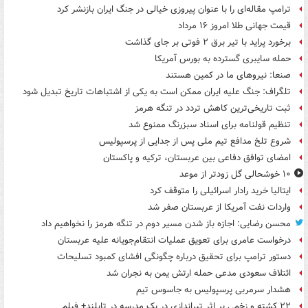
ترامپ مقاله‌ای را با عنوان پیروزی خیالی در جنگ ایران بازنشر کرد
قیمت جهانی طلا امروز ۱۶ مرداد
برخورد پراید با تیر برق ۲ فوتی بر جای گذاشت
حمله سایبری گسترده به بورس آمریکا
صنعا: نیروهای ما در کمین‌ هستند
تلگراف: جنگ علیه ایران ممکن است به یکی از اشتباهات تاریخ تبدیل شود
ثبت تاریخی‌ترین کاهش تردد در تنگه هرمز
تنظیم قولنامه برای اسناد سبزرنگ ممنوع شد
شروع تلخ مدافع تیم ملی پس از جدایی از پرسپولیس
امضای توافق دفاعی بین عربستان، ترکیه و پاکستان
۱۰ خوشحالی گل زودتر از موعد
ایتالیا خرید رادار اسرائیلی را متوقف کرد
واردات نفت آمریکا از عربستان صفر شد
محسن رضایی: اجازه باز شدن مسیر دوم در تنگه هرمز را نخواهیم داد
درخواست عامری برای تعویق عملیات انتقام‌جویانه علیه عربستان
دستور ترامپ برای تحقیق درباره چگونگی افشای کمبود تسلیحات
ائتلاف سعودی مدعی حمله ارتش یمن به نجران شد
هشدار سرمربی پرسپولیس به جاسوس تیم
۲۲ کشته و زخمی بر اثر تیراندازی در یک مدرسه در تایلند+ فیلم