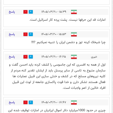
پاسخ
۱۵:۳۹ - ۱۴۰۵/۰۳/۲۰
0
10
امارات قد این حرفها نیست. پشت پرده کار اسرائیل است.
پاسخ
۱۵:۵۳ - ۱۴۰۵/۰۳/۲۰
0
10
چرا شيخك كينه توز و دشمن ايران را تنبيه نميكنيم ⁉️‼️
پاسخ
خیری
۱۶:۲۵ - ۱۴۰۵/۰۳/۲۰
1
8
اول از همه به افسری که این جاسوسی را کشف کرده باید احسن گفت و
سازمان متبوع به تاسی از سایر پرسنل باید از ایشان تقدیر کنه،مردم از
کلیه نیروهای مسلح که در کشف و خنثی سازی این قبیل عملیات ها
فعال هستند تشکر دارن و خدا قوت پاکسازی جامعه از لوث این قبیل
افراد خائین از اعم واجبات است.
پاسخ
۱۸:۴۷ - ۱۴۰۵/۰۳/۲۰
1
3
چیزی در حدود 1000میلیارد دلار اموال ایرانیان در امارات توقیف شده این