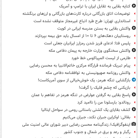
کنایه بقایی به تقابل ایران با ترامپ و آمریک
توضیحات اتاق بازرگانی درباره کارت‌های بازرگانی و ارزهای برنگشته
استانداری تهران: طرح طرد اتباع غیرمجاز متوقف نشده است
واکنش بقایی به بستن مدرسه ایرانی در کویت
روستاییان دهک‌های ۶ تا ۱۰ از امسال باید حق بیمه بپردازند
پلیس فتا: ادعای فریز شدن رمزارز ایرانیان جعلی است
واکنش سخنگوی وزارت خارجه به پیمان دفاعی مکه
طارمی از لیست المپیاکوس خط خورد
پیام تبریک فرمانده قرارگاه مرکزی خاتم‌الانبیا به محسن رضایی
واکنش روزنامه صهیونیستی به توافقنامه دفاعی مکه
بازگشایی تنگه هرمز، یک خوش‌خیالی از سوی آمریکاست!
بازیکنی که چشم فلیک را گرفت!
پاسخ بقایی به گرفتن عوارض در تنگه هرمز در تفاهم با عمان
رونالدو: بارسلونا من را ناامید کرد
کشف بقایای یک کشتی باستانی رومی در سواحل ایتالیا
بقائی: اوکراین جبران نکند، جبران می‌کنیم
اینفوگرافیک/ زندگینامه محسن رضایی دبیر شورای عالی امنیت‌ ملی
رگبار و رعد و برق در شمال و جنوب کشور