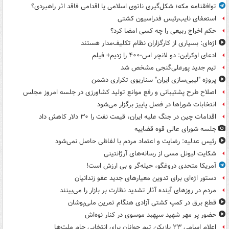
توافقنامه مکه؛ شکل‌گیری ناتوی اسلامی یا اقدامی فاقد اثر راهبردی؟
استعفای نایب‌رئیس فدراسیون کشتی
حکم اخراج ربیعی را چه کسی امضا کرد؟
اژه‌ای: بسیاری از کارگزاران نظام تکلیف‌مدار هستند
ادعای اوکراین: دو لانچر اس-۴۰۰ را زدیم+ فیلم
تیم جدید پورعلی‌گنجی مشخص شد
پروژه "لیبی‌سازی ایران" سناریوی تکراری دشمن
اصلاح طرح پشتیبانی و رفع موانع تولید کشاورزی در جلسه امروز مجلس
انتخابات شوراها در فصل پاییز برگزار می‌شود
اقدامات چین در جنگ علیه ایران، قیمت نفت را ۳۰ دلار کاهش داد
جلسه شورای عالی قوه قضاییه
رئیس عدلیه: رضایت و اعتماد مردم با لفاظی حاصل نمی‌شود
شکایت لیونل مسی از رسانه‌های آرژانتینی
آمریکا متحدی دروغگو، حیله‌گر و بی ارزش است!
دستور اژه‌ای برای تدوین معیارهای جدید عفو زندانیان
مردم در روزهای آینده آثار تشدید نظارت بر بازار را می‌بینند
قطع برق در کمپ کشتی آزادی هنگام تمرین ملی‌پوشان
حضور پر مهر شهید سپهبد موسوی در کنار نوه‌اش
اعلام اسامی ۲۳ بازیکن تیم جوانان برای انتخابی جام ملت‌ها