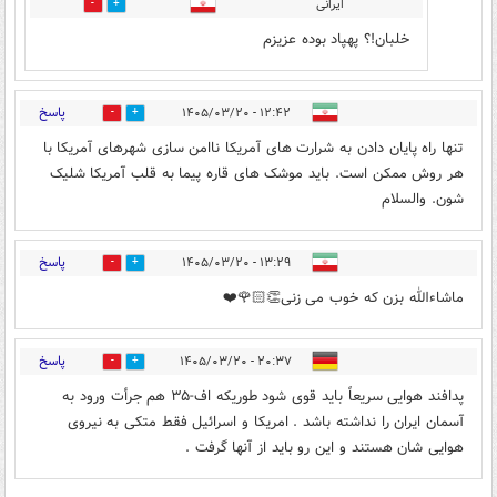
ایرانی
0
0
خلبان!؟ پهپاد بوده عزیزم
پاسخ
۱۲:۴۲ - ۱۴۰۵/۰۳/۲۰
0
1
تنها راه پایان دادن به شرارت های آمریکا ناامن سازی شهرهای آمریکا با
هر روش ممکن است. باید موشک های قاره پیما به قلب آمریکا شلیک
شون. والسلام
پاسخ
۱۳:۲۹ - ۱۴۰۵/۰۳/۲۰
0
1
ماشاءالله بزن که خوب می زنی👏🏻🌹❤️
پاسخ
۲۰:۳۷ - ۱۴۰۵/۰۳/۲۰
0
0
پدافند هوایی سریعاً باید قوی شود طوریکه اف-۳۵ هم جرأت ورود به
آسمان ایران را نداشته باشد . امریکا و اسرائیل فقط متکی به نیروی
هوایی شان هستند و این رو باید از آنها گرفت .