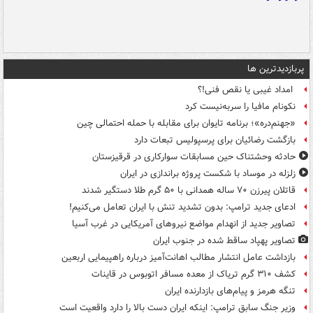
پربازدیدترین ها
امداد غیبی یا نقص فنی!؟
نکونام مافیا را سربه‌نیست کرد
«جهنم‌دره»؛ برنامه تایوان برای مقابله با حمله احتمالی چین
بازگشت رضائیان برای پرسپولیس تبعات دارد
حادثه وحشتناک حین مسابقات سوارکاری در قرقیزستان
زلزله در موساد با شکست پروژه براندازی در ایران
قاتلان پیرزن ۷۰ ساله همدانی با ۵۰ گرم طلا دستگیر شدند
ادعای جدید ترامپ: بدون تشدید تنش با ایران تعامل می‌کنیم!
تصاویر جدید از انهدام مواضع نیروهای آمریکایی در غرب آسیا
تصاویر پهپاد ساقط شده در جنوب ایران
بازداشت عامل انتشار مطالب اهانت‌آمیز درباره راهپیمایی اربعین
کشف ۳۱۰ گرم تریاک از معده مسافر اتوبوس در قاینات
تنگه هرمز و پیام‌های بازدارنده ایران
وزیر جنگ سابق ترامپ: اینکه ایران دست بالا را دارد واقعیت است