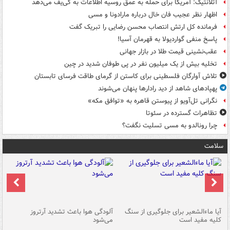
آتلانتیک: آمریکا برای حمله به عمق روسیه اطلاعات به کی‌یف می‌دهد
اظهار نظر عجیب فان خال درباره مارادونا و مسی
فرمانده کل ارتش انتصاب محسن رضایی را تبریک گفت
پاسخ منفی گواردیولا به قهرمان آسیا!
عقب‌نشینی قیمت طلا در بازار جهانی
تخلیه بیش از یک میلیون نفر در پی طوفان شدید در چین
تلاش آوارگان فلسطینی برای کاستن از گرمای طاقت فرسای تابستان
پهپادهای شاهد از دید رادارها پنهان می‌شوند
نگرانی تل‌آویو از پیوستن قاهره به «توافق مکه»
تظاهرات گسترده در سئوتا
چرا رونالدو به مسی تسلیت نگفت؟
سلامت
آیا ماءالشعیر برای جلوگیری از سنگ
آلودگی هوا باعث تشدید آرتروز
حذ
کلیه مفید است
می‌شود
کل