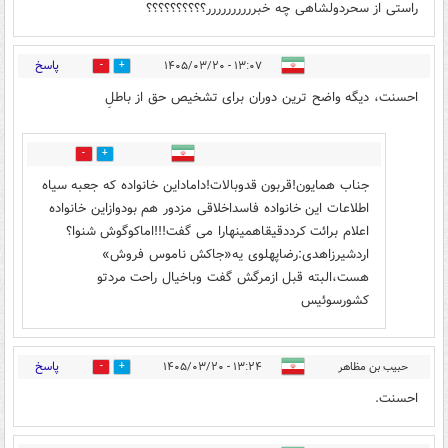
راستی از سحردولشاهی چه خبرررررررررر؟؟؟؟؟؟؟؟؟؟
پاسخ
۱۳:۰۷ - ۱۴۰۵/۰۳/۲۰
7
30
احسنت، دیگه واضح ترین دوران برای تشخیص حق از باطلِ
2
4
جناب همایون!قربون قدوبالات!داماداین خانواده که جعبه سیاه
اطلاعات این خانواده فاسداخلاقی مزدور هم بودوازاین خانواده
اعلام برائت کرددقیقاهمینهارا می گفت!!!اماکوگوش شنوا؟
اردشیرزاهدی:رضاپهلوی یه«جاکش ناموس فروش»
هست،البته قبل ازمرگش گفت وباخیال راحت مردتو
کشورسوئیس
پاسخ
حبیب بن مظاهر
۱۳:۲۴ - ۱۴۰۵/۰۳/۲۰
7
11
احسنت.