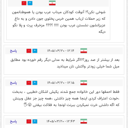
0
1
شوخی نکن؟! آنوقت کودکان میناب عرب بودن یا هموطنانمون
که زیر حملات ارباب همین خرس پخلوی جون دادن و به داغ
عزیزانشون نشستن عرب بودن !!!! ؟؟؟؟ مزخرف پرت و پلا نگو
دیگه
پاسخ
۱۲:۱۴ - ۱۴۰۵/۰۳/۲۰
4
6
بعد از بیشتر از صد روز؟!!اگر شرایط به مدلی دیگر رقم خورده بود مطابق
میل شما خیلی زودتر واکنش نان میدادید
پاسخ
۱۲:۱۵ - ۱۴۰۵/۰۳/۲۰
1
9
فقط احمقها دور این خانواده جمع شدند یکیش اشکان خطیبی ، بدبخت
،خودت اعتراف کردی اینجا همه چیز داشتی ،همه چیز جز عقل وبینش
که اگه داشتی خرت نمیکردن ببرنت اونجا به فلاکت بیفتی 😤🖐️
پاسخ
۱۲:۴۳ - ۱۴۰۵/۰۳/۲۰
0
2