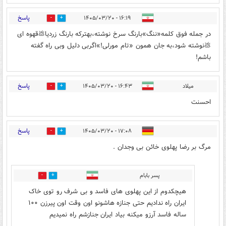
پاسخ
۱۶:۱۹ - ۱۴۰۵/۰۳/۲۰
3
6
در جمله فوق کلمه«ننگ»بارنگ سرخ نوشته،بهترکه بارنگ زردیا💩قهوه ای
💩نوشته شود،به جان همون «تام مورلی!»اگربی دلیل وبی راه گفته
باشم!
پاسخ
میلاد
۱۶:۴۳ - ۱۴۰۵/۰۳/۲۰
3
4
احسنت
پاسخ
۱۷:۰۸ - ۱۴۰۵/۰۳/۲۰
2
9
مرگ بر رضا پهلوی خائن بی وجدان .
پسر بابام
0
0
هیچکدوم از این پهلوی های فاسد و بی شرف رو توی خاک
ایران راه ندادیم حتی جنازه هاشونو اون وقت اون پیرزن ۱۰۰
ساله فاسد آرزو میکنه بیاد ایران جنازشم راه نمیدیم