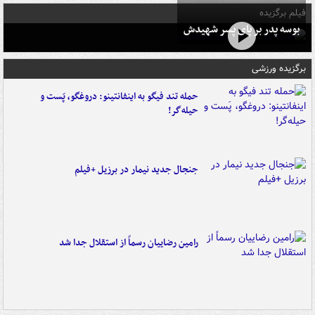
فیلم برگزیده
بوسه‌ پدر بر پای پسر شهیدش
برگزیده ورزشی
حمله تند فیگو به اینفانتینو: دروغگو، پَست‌ و
حیله‌گر!
جنجال جدید نیمار در برزیل +فیلم
رامین رضاییان رسماً از استقلال جدا شد