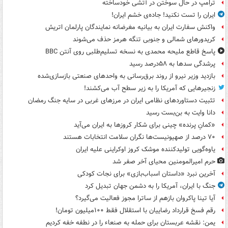
ترامپ در حال سوختن در آتشی خودساخته
ایران را تست نکنید! جاده‌ی خشم ایران!
واکنش سفارت ایران به بیانیه مغرضانه نمایندگان پارلمان اتریش
کریدورهای شمالی و جنوبی تنگه هرمز حذف می‌شوند
پاسخ قاطع ملیحه محمدی به نسخه تسلیم‌طلبی روی آنتن BBC
پرشدگی سدها به ۵۸درصد رسید
بازدید وزیر نیرو از روند برق‌رسانی به واحدهای صنعتی بازسازی‌شده
زنجیرهایی که آمریکا را به زیر سطح آب می‌کشند!
تثبیت دستاوردهای نظامی ایران در مرزهای غربی در سایه جنگ رمضان
دانا وایت به بن‌بست رسید
«کمانِ پرنده» چینی برای شکار کروزها به ایران می‌آید
۷۰ درصد از صهیونیست‌ها نگران سلامت انتخابات هستند
یاوه‌گویی تولیدکننده موشک کروز اوکراینی علیه ایران
حرم امیرالمومنین محیای آخر صفر شد
آخرین نبرد «داستان اسباب‌بازی» برای نجات کودکی
جنگ با ایران، آمریکا را به دشمن جهان تبدیل کرد
آیا تینا پاکروان بازهم از ساترا مجوز فعالیت می‌گیرد؟
رقم فسخ قرارداد رضاییان با استقلال فقط ۱۰۰میلیون تومان!
یمن: نقشه عربستان برای حمله به صنعاء را در نطفه خفه کردیم