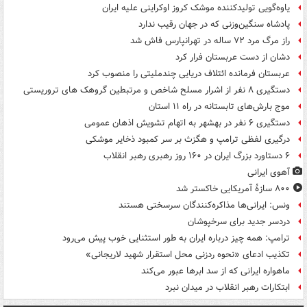
یاوه‌گویی تولیدکننده موشک کروز اوکراینی علیه ایران
پادشاه سنگین‌وزنی که در جهان رقیب ندارد
راز مرگ مرد ۷۲ ساله در تهرانپارس فاش شد
دشان از دست عربستان فرار کرد
عربستان فرمانده ائتلاف دریایی چندملیتی را منصوب کرد
دستگیری ۸ نفر از اشرار مسلح شاخص و مرتبطین گروهک های تروریستی
موج بارش‌های تابستانه در راه ۱۱ استان
دستگیری ۶ نفر در بهشهر به اتهام تشویش اذهان عمومی
درگیری لفظی ترامپ و هگزث بر سر کمبود ذخایر موشکی
۶ دستاورد بزرگ ایران در ۱۶۰ روز رهبری رهبر انقلاب
آهوی ایرانی
۸۰۰ سازۀ آمریکایی خاکستر شد
ونس: ایرانی‌ها مذاکره‌کنندگان سرسختی هستند
دردسر جدید برای سرخپوشان
ترامپ: همه چیز درباره ایران به طور استثنایی خوب پیش می‌رود
تکذیب ادعای «نحوه ردزنی محل استقرار شهید لاریجانی»
ماهواره ایرانی که از سد ابرها عبور می‌کند
ابتکارات رهبر انقلاب در میدان نبرد