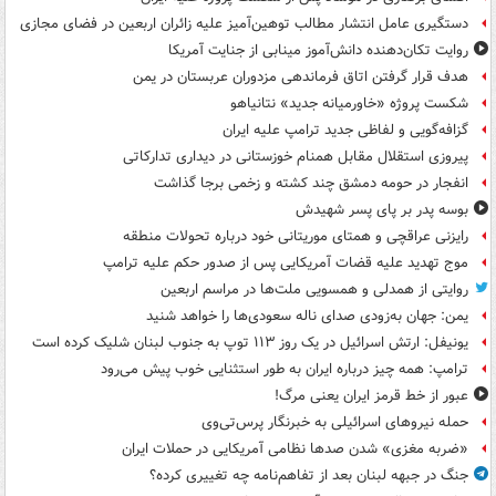
دستگیری عامل انتشار مطالب توهین‌آمیز علیه زائران اربعین در فضای مجازی
روایت تکان‌دهنده دانش‌آموز مینابی از جنایت آمریکا
هدف قرار گرفتن اتاق‌ فرماندهی مزدوران عربستان در یمن
شکست پروژه «خاورمیانه جدید» نتانیاهو
گزافه‌گویی و لفاظی جدید ترامپ علیه ایران
پیروزی استقلال مقابل همنام خوزستانی در دیداری تدارکاتی
انفجار در حومه دمشق چند کشته و زخمی برجا گذاشت
بوسه‌ پدر بر پای پسر شهیدش
رایزنی عراقچی و همتای موریتانی خود درباره تحولات منطقه
موج تهدید علیه قضات آمریکایی پس از صدور حکم علیه ترامپ
روایتی از همدلی و همسویی ملت‌ها در مراسم اربعین
یمن: جهان به‌زودی صدای ناله سعودی‌ها را خواهد شنید
یونیفل: ارتش اسرائیل در یک روز ۱۱۳ توپ به جنوب لبنان شلیک کرده است
ترامپ: همه چیز درباره ایران به طور استثنایی خوب پیش می‌رود
عبور از خط قرمز ایران یعنی مرگ!
حمله نیروهای اسرائیلی به خبرنگار پرس‌تی‌وی
«ضربه مغزی» شدن صدها نظامی آمریکایی در حملات ایران
جنگ در جبهه لبنان بعد از تفاهم‌نامه چه تغییری کرده؟