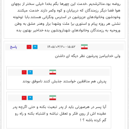
روضه بود.متاثرشدیم .خدمت این چهرها بگم بخدا خیلی سختر از بچهای
هوا فضا دیگر رزمندگان که دربیابان و کوه وکمر دارند خدمت میکنند
وخودشون وخانوادهای عزیزشون در استرس ونگرانی هستند.بابا توخونه
نشتی هر روزه پیام و استوری برا ملت وشهدا بزار وهنر عشق به وطن
وروحیه به رزمندگان وخانوادهای شهدارونشون بده خداخیر بهتون بده
پاسخ
۱۵:۵۲ - ۱۴۰۵/۰۳/۲۰
6
5
ولی خدابیامرز پدرشون نظر دیگه ای داشتن
0
2
پدرش هم منافقین خواستند جذبش کنند ناموفق بودند
0
0
آیا پسر در هرصورتی باید از پدر تبعیت بکنه و حتی اگرچه پدر
عقیده اش از روی فکر و تعقل نباشه و اشتباه بکنه و راه رو
گم کرده باشه ؟ !