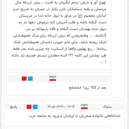
تهوع آور و حرص ترحم انگیزش به قدرت ، بیش ازینکه مثل
مردمش و بقیه مسلمانان حتی یکبار در عمرش به ضریح حرم
امامان معصوم (ع) در عراق یا دیوار خانه خدا در عربستان
دست گرفته باشه و طلب آمرزش کنه درعوض دهها بار به
دیوار ندبه یهودیان دست گرفته و کلاه یارمولکه بر سر
گذاشته..... وطنفروشی که بیش ازینکه برای مرگ هموطنانش
اشک ریخته باشه، برای زخم خوردن دشمنان هموطنانش اشک
ریخته! ، ربع پهلوی واقعا از انسانیت چه چیزی بلده بجز فقط
طرز نوشتن این کلمه ؟؟! البته مطمئن نیستم همینم بلد باشه
! ...
0
2
بعد از 103 روز! خخخخخ
پاسخ
سلواگ
۱۲:۱۴ - ۱۴۰۵/۰۳/۲۰
3
3
خداحافظی خانواده شجریان با ایرانیان و ورود به جامعه عرب