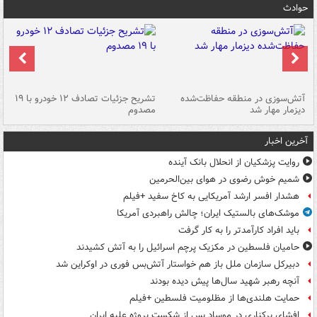
حوادث
تصادف مرگبار در محور اهواز–شوش ۲
آتش‌سوزی در منطقه حفاظت‌شده
تشریح جزئیات تصادف ۱۲ خودرو با ۱۹
پا
دیزمار مهار شد
مصدوم
آخرین اخبار
روایت پزشکیان از انحلال بانک آینده
شمیم خوش رضوی در هوای بین‌الحرمین
هشدار افسر ارشد آمریکایی به کاخ سفید +فیلم
موشک‌های بالستیک ایران؛ چالش راهبردی آمریکا
باید افراد کارآمدتر را به کار گرفت
حامیان فلسطین در مکزیک پرچم اسرائیل را به آتش کشیدند
دبیرکل سازمان ملل باز هم خواستار آتش‌بس فوری در اوکراین شد
آنچه رهبر شهید سال‌ها پیش دیده بودند
حمایت هلندی‌ها از مظلومیت فلسطین +فیلم
افشای برکناری در موساد پس از شکست پروژه علیه ایران