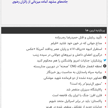
جاده‌های مشهد آماده میزبانی از زائران رضوی
پربازدیدترین ها
تأیید ربایش و قتل حمیدرضا رجب‌زاده
مداح جوانی که در خون خود غلتید +فیلم
استقرار انبوه «دی‌اف‑۱۷» و پایان عصر پدافند آمریکا +عکس
درگیری اعضای داعش و نیروهای جولانی در سیده زینب
پزشکیان: جنایات امروز واشنگتن را هم محکوم کنید
لحظه انفجار جایگاه CNG "صحنه" در دوربین مداربسته
بیانیه سپاه پاسداران به مناسبت روز خبرنگار
تصاویر دیده‌ نشده از دو فرمانده شهید موشکی
"سوپر ال‌نینو"در راه است؟
پالایشگاه سیزران منفجر شد
فارن افرز: جنگ با ایران یک فاجعه است
پاکستان: باید در برابر اسرائیل متحد شویم
جزئیات جدید از نفتکش منفجر شده در هرمز