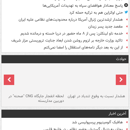
پاسخ معنادار هوافضای سپاه به تهدیدات آمریکایی‌ها
حتی اوکراین هم به ترکیه حمله کرد
هشدار ارشدترین ژنرال آمریکا درباره محدودیت‌های نظامی علیه ایران
مقصد جدید پسر زیدان
خدمه ناو لینکلن: پس از ۸ ماه حضور در دریا خسته و درمانده‌ شدیم
تاکید وزارت خارجه بر لزوم روشن شدن ابعاد جنایت تروریستی مزار شریف
از این به بعد دیگر نامه‌های استقلال را امضا نمی‌کنم
حوادث
ای
هشدار نسبت به وفوع تندباد در تهران
لحظه انفجار جایگاه CNG "صحنه" در
دس
دوربین مداربسته
ات
آخرین اخبار
هافبک آلومینیوم پرسپولیسی شد
یونان به دنبال گسترش حضور نظامی در خلیج فارس