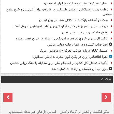
عمان: مذاکرات مثبت و سازنده با ایران ادامه دارد
روایت رسانه اسرائیلی از فشار واشنگتن بر تل‌آویو برای آتش‌بس و خلع سلاح
حماس
سکه در آستانه بازگشت به کانال ۱۸۸ میلیون تومان
دریادار سیاری: امروز هر خبر دقیق، تیری بر قلب امپراطوری دروغ است
وقوع حادثه دریایی در ساحل عمان
تاکید الزیدی بر خروج نیروهای آمریکایی از عراق در تاریخ تعیین شده
اعتراضات گسترده در آلمان علیه دولت مرتس
هشدار کانادا درباره عواقب تعرفه ۵۰ درصدی آمریکا
نفوذ اطلاعاتی ایران در یگان فوق محرمانه ارتش اسرائیل!
تأکید دادستان کل کشور بر انسجام ملی برای مقابله با جنگ روانی دشمن
باران مهمان تابستانی ارتفاعات دماوند شد
سلامت
تنگی انگشتر و کفش در گرما؛ واکنش
اسامی ژل‌های غیر مجاز شستشوی
مر