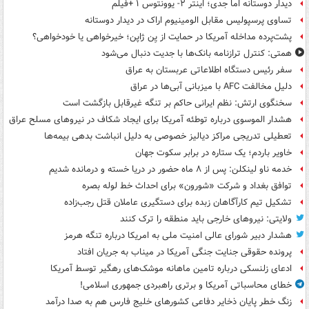
دیدار دوستانه اما جدی؛ اینتر ۲- یوونتوس ۱ +فیلم
تساوی پرسپولیس مقابل الومینیوم اراک در دیدار دوستانه
پشت‌پرده مداخله آمریکا در حمایت از یِن ژاپن؛ خیرخواهی یا خودخواهی؟
همتی: کنترل ترازنامه بانک‌ها با جدیت دنبال می‌شود
سفر رئیس دستگاه اطلاعاتی عربستان به عراق
دلیل مخالفت AFC با میزبانی آبی‌ها در عراق
سخنگوی ارتش: نظم ایرانی حاکم بر تنگه غیرقابل بازگشت است
هشدار الموسوی درباره توطئه آمریکا برای ایجاد شکاف در نیروهای مسلح عراق
تعطیلی تدریجی مراکز دیالیز خصوصی به دلیل انباشت بدهی بیمه‌ها
خاویر باردم؛ یک ستاره در برابر سکوت جهان
خدمه ناو لینکلن: پس از ۸ ماه حضور در دریا خسته و درمانده‌ شدیم
توافق بغداد و شرکت «شورون» برای احداث خط لوله بصره
تشکیل تیم کارآگاهان زبده برای دستگیری عاملان قتل رجب‌زاده
ولایتی: نیروهای خارجی باید منطقه را ترک کنند
هشدار دبیر شورای عالی امنیت ملی به امریکا درباره تنگه هرمز
پرونده حقوقی جنایت جنگی آمریکا در میناب به جریان افتاد
ادعای زلنسکی درباره تامین ماهانه موشک‌های رهگیر توسط آمریکا
خطای محاسباتی آمریکا و برتری راهبردی جمهوری اسلامی!
زنگ خطر پایان ذخایر دفاعی کشورهای خلیج فارس هم به صدا درآمد