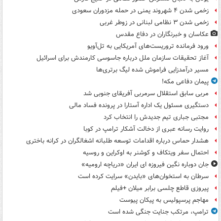
زخمی شدن ۴ شهروند یمنی در حمله مزدوران سعودی
زخمی شدن ۳ نظامی لبنانی در زوطر غربی
عکاسان و خبرنگاران در دفاع مقدس
ورود فرمانده تروریست‌های آمریکایی به تل‌آویو
آغاز تحقیقات سازمان ملل درباره جاسوسی کارمندش برای اسرائیل
مسیر درآمدزایی فراموش شده لیگ برتری‌ها
پیمان دفاعی مکه!
مربی سابق استقلال سرمربی آفریقای جنوبی شد
دستگیری مسئول یک اداره آستارا در پرونده فساد مالی
مجتبی جباری تیم جدیدش را انتخاب کرد
روایت رسانه عبری از دخالت آشکار ترامپ در کوبا
هشدار حماس درباره اقدامات توسعه طلبانه اشغالگران در کرانه باختری
احتمال سفر ویتکاف و کوشنر به اوکراین و روسیه
جان دوباره نگین فیروزه ای ایران «دریاچه ارومیه»
سرطان به استخوان‌های «بایدن» سرایت کرده است
پیروزی قاطع چلسی برابر میلان +فیلم
مهاجم پرسپولیس به پیکان پیوست
ترامپ، مرتکب جنایت جنگی شده است