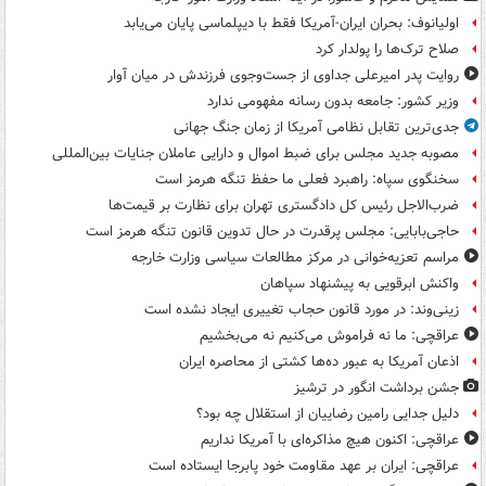
اولیانوف: بحران ایران-آمریکا فقط با دیپلماسی پایان می‌یابد
صلاح ترک‌ها را پولدار کرد
روایت پدر امیرعلی جداوی از جست‌وجوی فرزندش در میان آوار
وزیر کشور: جامعه بدون رسانه مفهومی ندارد
جدی‌ترین تقابل نظامی آمریکا از زمان جنگ جهانی
مصوبه جدید مجلس برای ضبط اموال و دارایی عاملان جنایات بین‌المللی
سخنگوی سپاه: راهبرد فعلی ما حفظ تنگه هرمز است
ضرب‌الاجل رئیس کل دادگستری تهران برای نظارت بر قیمت‌ها
حاجی‌بابایی: مجلس پرقدرت در حال تدوین قانون تنگه هرمز است
مراسم تعزیه‌خوانی در مرکز مطالعات سیاسی وزارت خارجه
واکنش ابرقویی به پیشنهاد سپاهان
زینی‌وند: در مورد قانون حجاب تغییری ایجاد نشده است
عراقچی: ما نه فراموش می‌کنیم نه می‌بخشیم
اذعان آمریکا به عبور ده‌ها کشتی از محاصره ایران
جشن برداشت انگور در ترشیز
دلیل جدایی رامین رضاییان از استقلال چه بود؟
عراقچی: اکنون هیچ مذاکره‌ای با آمریکا نداریم
عراقچی: ایران بر عهد مقاومت خود پابرجا ایستاده است