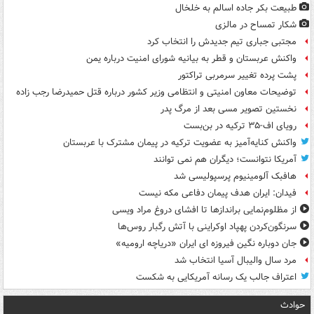
طبیعت بکر جاده اسالم به خلخال
شکار تمساح در مالزی
مجتبی جباری تیم جدیدش را انتخاب کرد
واکنش عربستان و قطر به بیانیه شورای امنیت درباره یمن
پشت پرده تغییر سرمربی تراکتور
توضیحات معاون امنیتی و انتظامی وزیر کشور درباره قتل حمیدرضا رجب زاده
نخستین تصویر مسی بعد از مرگ پدر
رویای اف-۳۵ ترکیه در بن‌بست
واکنش کنایه‌آمیز به عضویت ترکیه در پیمان مشترک با عربستان
آمریکا نتوانست؛ دیگران هم نمی توانند
هافبک آلومینیوم پرسپولیسی شد
فیدان: ایران هدف پیمان دفاعی مکه نیست
از مظلوم‌نمایی براندازها تا افشای دروغ مراد ویسی
سرنگون‌کردن پهپاد اوکراینی با آتش رگبار روس‌ها
جان دوباره نگین فیروزه ای ایران «دریاچه ارومیه»
مرد سال والیبال آسیا انتخاب شد
اعتراف جالب یک رسانه آمریکایی به شکست
حوادث