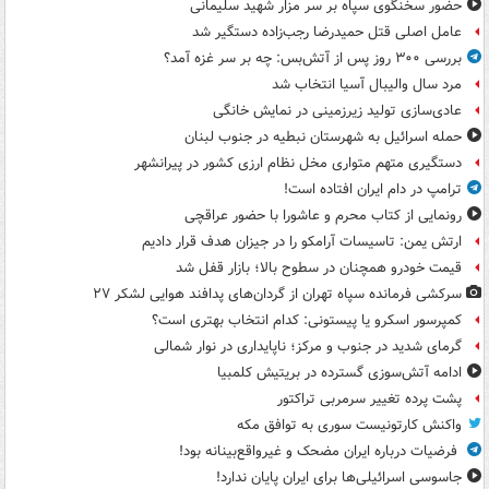
حضور سخنگوی سپاه بر سر مزار شهید سلیمانی
عامل اصلی قتل حمیدرضا رجب‌زاده دستگیر شد
بررسی ۳۰۰ روز پس از آتش‌بس: چه بر سر غزه آمد؟
مرد سال والیبال آسیا انتخاب شد
عادی‌سازی تولید زیرزمینی در نمایش خانگی
حمله اسرائیل به شهرستان نبطیه در جنوب لبنان
دستگیری متهم متواری مخل نظام ارزی کشور در پیرانشهر
ترامپ در دام ایران افتاده است!
رونمایی از کتاب محرم و عاشورا با حضور عراقچی
ارتش یمن: تاسیسات آرامکو را در جیزان هدف قرار دادیم
قیمت خودرو همچنان در سطوح بالا؛ بازار قفل شد
سرکشی فرمانده سپاه تهران از گردان‌های پدافند هوایی لشکر ۲۷
کمپرسور اسکرو یا پیستونی: کدام انتخاب بهتری است؟
گرمای شدید در جنوب و مرکز؛ ناپایداری در نوار شمالی
ادامه آتش‌سوزی گسترده در بریتیش کلمبیا
پشت پرده تغییر سرمربی تراکتور
واکنش کارتونیست سوری به توافق مکه
فرضیات درباره ایران مضحک و غیرواقع‌بینانه بود!
جاسوسی اسرائیلی‌ها برای ایران پایان ندارد!