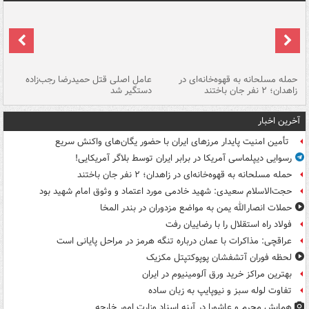
حمله مسلحانه به قهوه‌خانه‌ای در
عامل اصلی قتل حمیدرضا رجب‌زاده
گر
زاهدان؛ ۲ نفر جان باختند
دستگیر شد
نا
آخرین اخبار
تأمین امنیت پایدار مرزهای ایران با حضور یگان‌های واکنش سریع
رسوایی دیپلماسی آمریکا در برابر ایران توسط بلاگر آمریکایی!
حمله مسلحانه به قهوه‌خانه‌ای در زاهدان؛ ۲ نفر جان باختند
حجت‌الاسلام سعیدی: شهید خادمی مورد اعتماد و وثوق امام شهید بود
حملات انصارالله یمن به مواضع مزدوران در بندر المخا
فولاد راه استقلال را با رضاییان رفت
عراقچی: مذاکرات با عمان درباره تنگه هرمز در مراحل پایانی است
لحظه فوران آتشفشان پوپوکتپتل مکزیک
بهترین مراکز خرید ورق آلومینیوم در ایران
تفاوت لوله سبز و نیوپایپ به زبان ساده
همایش محرم و عاشورا در آینه اسناد وزارت امور خارجه