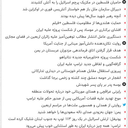
حامیان فلسطین در مکزیک پرچم اسرائیل را به آتش کشیدند
دبیرکل سازمان ملل باز هم خواستار آتش‌بس فوری در اوکراین شد
آنچه رهبر شهید سال‌ها پیش دیده بودند
حمایت هلندی‌ها از مظلومیت فلسطین +فیلم
افشای برکناری در موساد پس از شکست پروژه علیه ایران
دستگیری عامل انتشار مطالب توهین‌آمیز علیه زائران اربعین در فضای مجازی
روایت تکان‌دهنده دانش‌آموز مینابی از جنایت آمریکا
هدف قرار گرفتن اتاق‌ فرماندهی مزدوران عربستان در یمن
شکست پروژه «خاورمیانه جدید» نتانیاهو
گزافه‌گویی و لفاظی جدید ترامپ علیه ایران
پیروزی استقلال مقابل همنام خوزستانی در دیداری تدارکاتی
انفجار در حومه دمشق چند کشته و زخمی برجا گذاشت
بوسه‌ پدر بر پای پسر شهیدش
رایزنی عراقچی و همتای موریتانی خود درباره تحولات منطقه
موج تهدید علیه قضات آمریکایی پس از صدور حکم علیه ترامپ
روایتی از همدلی و همسویی ملت‌ها در مراسم اربعین
یمن: جهان به‌زودی صدای ناله سعودی‌ها را خواهد شنید
یونیفل: ارتش اسرائیل در یک روز ۱۱۳ توپ به جنوب لبنان شلیک کرده است
ترامپ: همه چیز درباره ایران به طور استثنایی خوب پیش می‌رود