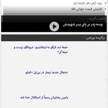
رشد آرام دلار ادامه دارد
افزایش قیمت جهانی طلا
فیلم برگزیده
بوسه‌ پدر بر پای پسر شهیدش
برگزیده ورزشی
حمله تند فیگو به اینفانتینو: دروغگو، پَست‌ و
حیله‌گر!
جنجال جدید نیمار در برزیل +فیلم
رامین رضاییان رسماً از استقلال جدا شد