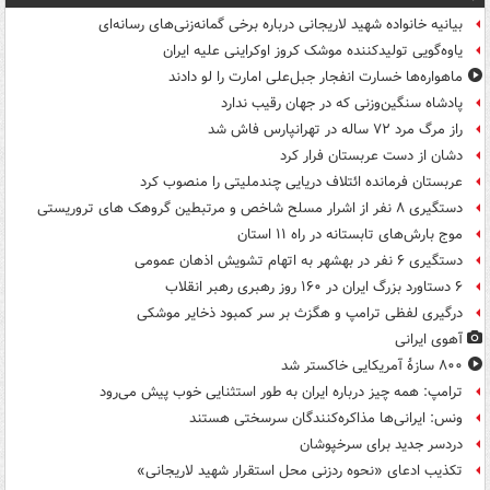
بیانیه خانواده شهید لاریجانی درباره برخی گمانه‌زنی‌های رسانه‌ای
یاوه‌گویی تولیدکننده موشک کروز اوکراینی علیه ایران
ماهواره‌ها خسارت انفجار جبل‌علی امارت را لو دادند
پادشاه سنگین‌وزنی که در جهان رقیب ندارد
راز مرگ مرد ۷۲ ساله در تهرانپارس فاش شد
دشان از دست عربستان فرار کرد
عربستان فرمانده ائتلاف دریایی چندملیتی را منصوب کرد
دستگیری ۸ نفر از اشرار مسلح شاخص و مرتبطین گروهک های تروریستی
موج بارش‌های تابستانه در راه ۱۱ استان
دستگیری ۶ نفر در بهشهر به اتهام تشویش اذهان عمومی
۶ دستاورد بزرگ ایران در ۱۶۰ روز رهبری رهبر انقلاب
درگیری لفظی ترامپ و هگزث بر سر کمبود ذخایر موشکی
آهوی ایرانی
۸۰۰ سازۀ آمریکایی خاکستر شد
ترامپ: همه چیز درباره ایران به طور استثنایی خوب پیش می‌رود
ونس: ایرانی‌ها مذاکره‌کنندگان سرسختی هستند
دردسر جدید برای سرخپوشان
تکذیب ادعای «نحوه ردزنی محل استقرار شهید لاریجانی»