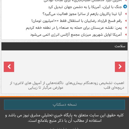
آخرین نبرد «داستان اسباب‌بازی» برای نجات کودکی
جنگ با ایران، آمریکا را به دشمن جهان تبدیل کرد
آیا تینا پاکروان بازهم از ساترا مجوز فعالیت می‌گیرد؟
رقم فسخ قرارداد رضاییان با استقلال فقط ۱۰۰میلیون تومان!
یمن: نقشه عربستان برای حمله به صنعاء را در نطفه خفه کردیم
آمریکا اوایل شهریور میزبان مجمع آژانس انرژی اتمی می‌شود
سلامت
اهمیت تشخیص زودهنگام بیماری‌های
ناگفته‌هایی از آمپول های لاغری؛ از
دریچه‌ای قلب
عوارض مرگبار تا زیبایی
تا
نسخه دسکتاپ
کليه حقوق اين سايت متعلق به پایگاه خبري-تحليلي مشرق نيوز می باشد و
استفاده از مطالب آن با ذکر منبع بلامانع است.