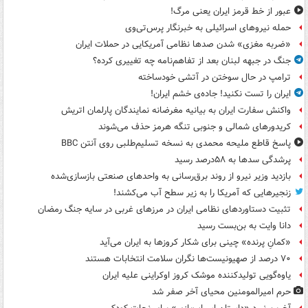
عبور از خط قرمز ایران یعنی مرگ!
حمله نیروهای اسرائیلی به خبرنگار پرس‌تی‌وی
«ضربه مغزی» شدن صدها نظامی آمریکایی در حملات ایران
جنگ در جبهه لبنان بعد از تفاهم‌نامه چه تغییری کرده؟
ترامپ در حال سوختن در آتشی خودساخته
ایران را تست نکنید! جاده‌ی خشم ایران!
واکنش سفارت ایران به بیانیه مغرضانه نمایندگان پارلمان اتریش
کریدورهای شمالی و جنوبی تنگه هرمز حذف می‌شوند
پاسخ قاطع ملیحه محمدی به نسخه تسلیم‌طلبی روی آنتن BBC
پرشدگی سدها به ۵۸درصد رسید
بازدید وزیر نیرو از روند برق‌رسانی به واحدهای صنعتی بازسازی‌شده
زنجیرهایی که آمریکا را به زیر سطح آب می‌کشند!
تثبیت دستاوردهای نظامی ایران در مرزهای غربی در سایه جنگ رمضان
دانا وایت به بن‌بست رسید
«کمانِ پرنده» چینی برای شکار کروزها به ایران می‌آید
۷۰ درصد از صهیونیست‌ها نگران سلامت انتخابات هستند
یاوه‌گویی تولیدکننده موشک کروز اوکراینی علیه ایران
حرم امیرالمومنین محیای آخر صفر شد