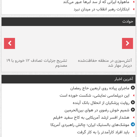
ماهواره ایرانی که از سد ابرها عبور می‌کند
ابتکارات رهبر انقلاب در میدان نبرد
حوادث
تصادف مرگبار در محور اهواز–شوش ۲
آتش‌سوزی در منطقه حفاظت‌شده
تشریح جزئیات تصادف ۱۲ خودرو با ۱۹
پا
دیزمار مهار شد
مصدوم
آخرین اخبار
ماجرای پیاده روی اربعین حاج رمضان
این دیپلماسی نمایشی، شکست خورده است
روایت پزشکیان از انحلال بانک آینده
شمیم خوش رضوی در هوای بین‌الحرمین
هشدار افسر ارشد آمریکایی به کاخ سفید +فیلم
موشک‌های بالستیک ایران؛ چالش راهبردی آمریکا
باید افراد کارآمدتر را به کار گرفت