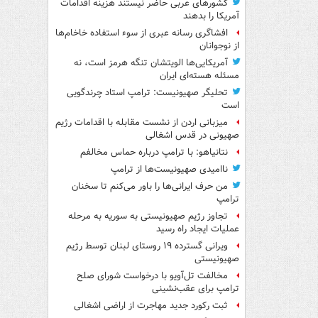
کشورهای عربی حاضر نیستند هزینه اقدامات
آمریکا را بدهند
افشاگری رسانه عبری از سوء استفاده خاخام‌ها
از نوجوانان
آمریکایی‌ها الویتشان تنگه هرمز است، نه
مسئله هسته‌ای ایران
تحلیگر صهیونیست: ترامپ استاد چرندگویی
است
میزبانی اردن از نشست مقابله با اقدامات رژیم
صهیونی در قدس اشغالی
نتانیاهو: با ترامپ درباره حماس مخالفم
ناامیدی صهیونیست‌ها از ترامپ
من حرف ایرانی‌ها را باور می‌کنم تا سخنان
ترامپ
تجاوز رژیم صهیونیستی به سوریه به مرحله
عملیات ایجاد راه رسید
ویرانی گسترده ۱۹ روستای لبنان توسط رژیم
صهیونیستی
مخالفت تل‌آویو با درخواست شورای صلح
ترامپ برای عقب‌نشینی
ثبت رکورد جدید مهاجرت از اراضی اشغالی