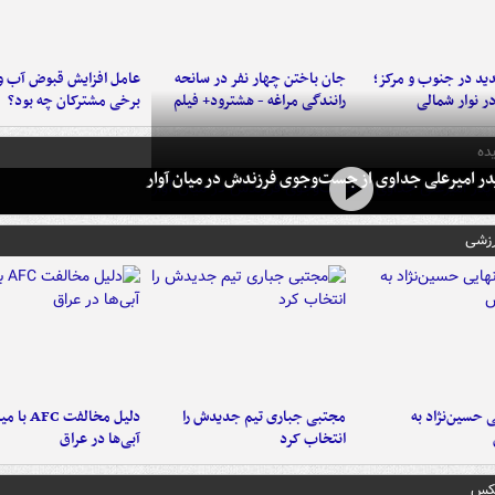
د در جنوب و مرکز؛
جان باختن چهار نفر در سانحه
عامل افزایش قبوض آب و
در نوار شمالی
رانندگی مراغه - هشترود+ فیلم
برخی مشترکان چه بود؟
ده
در امیرعلی جداوی از جست‌وجوی فرزندش در میان آوار
رزشی
 حسین‌نژاد به
مجتبی جباری تیم جدیدش را
دلیل مخالفت FC
انتخاب کرد
آبی‌ها در عراق
عکس