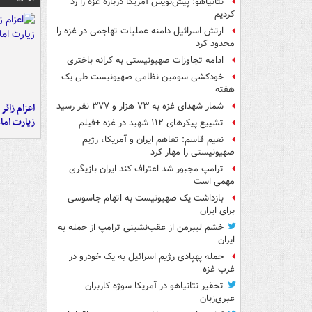
نتانیاهو: پیش‌نویس آمریکا درباره غزه را رد
کردیم
ارتش اسرائیل دامنه عملیات تهاجمی در غزه را
محدود کرد
ادامه تجاوزات صهیونیستی به کرانه باختری
خودکشی سومین نظامی صهیونیست طی یک
هفته
شمار شهدای غزه به ۷۳ هزار و ۳۷۷ نفر رسید
اعزام زائر 
زیارت اما
تشییع پیکرهای ۱۱۲ شهید در غزه +فیلم
نعیم قاسم: تفاهم ایران و آمریکا، رژیم
صهیونیستی را مهار کرد
ترامپ مجبور شد اعتراف کند ایران بازیگری
مهمی است
بازداشت یک صهیونیست به اتهام جاسوسی
برای ایران
خشم لیبرمن از عقب‌نشینی ترامپ از حمله به
ایران
حمله پهپادی رژیم اسرائیل به یک خودرو در
غرب غزه
تحقیر نتانیاهو در آمریکا سوژه کاربران
عبری‌زبان