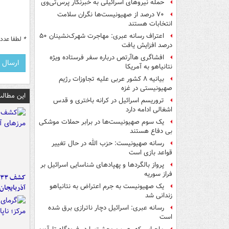
حمله نیروهای اسرائیلی به خبرنگار پرس‌تی‌وی
۷۰ درصد از صهیونیست‌ها نگران سلامت
انتخابات هستند
اعتراف رسانه عبری: مهاجرت شهرک‌نشینان ۵۰
*
لطفا عدد م
درصد افزایش یافت
افشاگری هاآرتص درباره سفر فرستاده ویژه
نتانیاهو به آمریکا
بیانیه ۸ کشور عربی علیه تجاوزات رژیم
صهیونیستی در غزه
این مطالب
تروریسم اسرائیل در کرانه باختری و قدس
اشغالی ادامه دارد
یک‌ سوم صهیونیست‌ها در برابر حملات موشکی
بی دفاع هستند
رسانه صهیونیست: حزب الله در حال تغییر
قواعد بازی است
پرواز بالگردها و پهپادهای شناسایی اسرائیل بر
فراز سوریه
یک صهیونیست به جرم اعتراض به نتانیاهو
آذربایجان
زندانی شد
رسانه عبری: اسرائیل دچار ناترازی برق شده
است