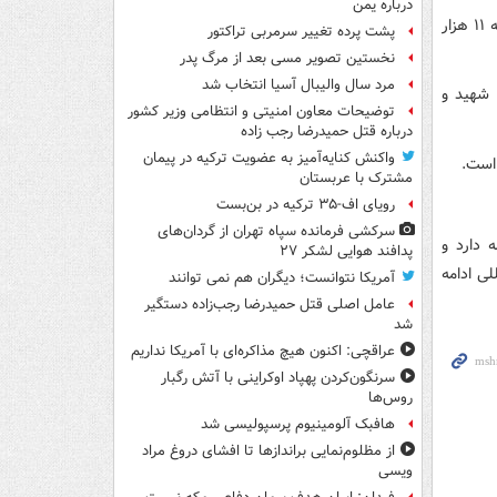
درباره یمن
این وزارتخانه اشاره کرد که شمار مجروحان در پی حملات رژیم صهیونیستی از ۲ مارس به ۱۱ هزار
پشت پرده تغییر سرمربی تراکتور
نخستین تصویر مسی بعد از مرگ پدر
مرد سال والیبال آسیا انتخاب شد
وزارت بهداشت لبنان اعلام کرد که در ۲۴ ساعت گذشته حملات رژیم صهیونیستی ۲۹ شهید و
توضیحات معاون امنیتی و انتظامی وزیر کشور
درباره قتل حمیدرضا رجب زاده
واکنش کنایه‌آمیز به عضویت ترکیه در پیمان
مشترک با عربستان
رویای اف-۳۵ ترکیه در بن‌بست
سرکشی فرمانده سپاه تهران از گردان‌های
 دارد و
پدافند هوایی لشکر ۲۷
ی ادامه
آمریکا نتوانست؛ دیگران هم نمی توانند
عامل اصلی قتل حمیدرضا رجب‌زاده دستگیر
شد
عراقچی: اکنون هیچ مذاکره‌ای با آمریکا نداریم
سرنگون‌کردن پهپاد اوکراینی با آتش رگبار
روس‌ها
هافبک آلومینیوم پرسپولیسی شد
از مظلوم‌نمایی براندازها تا افشای دروغ مراد
ویسی