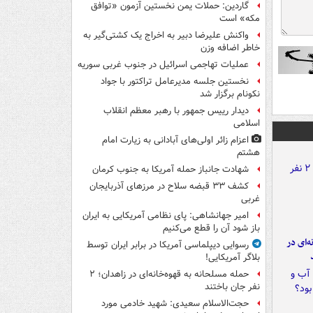
گاردین: حملات یمن نخستین آزمون «توافق
مکه» است
واکنش علیرضا دبیر به اخراج یک کشتی‌گیر به
خاطر اضافه وزن
عملیات تهاجمی اسرائیل در جنوب غربی سوریه
نخستین جلسه مدیرعامل تراکتور با جواد
نکونام برگزار شد
دیدار رییس جمهور با رهبر معظم انقلاب
اسلامی
اعزام زائر اولی‌های آبادانی به زیارت امام
هشتم
شهادت جانباز حمله آمریکا به جنوب کرمان
کشف ۳۳ قبضه سلاح در مرزهای آذربایجان
غربی
امیر جهانشاهی: پای نظامی آمریکایی به ایران
باز شود آن را قطع می‌کنیم
ه‌ای در
رسوایی دیپلماسی آمریکا در برابر ایران توسط
بلاگر آمریکایی!
حمله مسلحانه به قهوه‌خانه‌ای در زاهدان؛ ۲
نفر جان باختند
حجت‌الاسلام سعیدی: شهید خادمی مورد