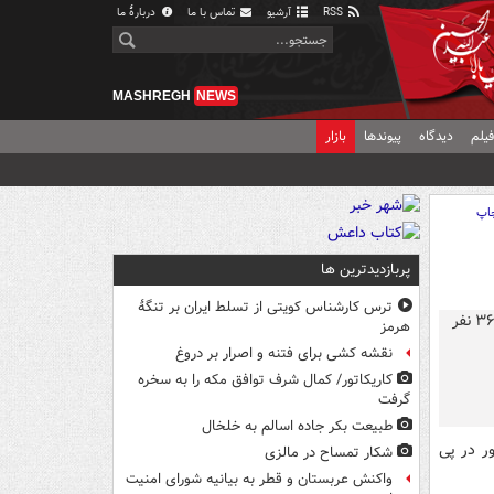
RSS
آرشیو
تماس با ما
دربارهٔ ما
MASHREGH
NEWS
یلم
دیدگاه
پیوندها
بازار
اپ
پربازدیدترین ها
ترس کارشناس کویتی از تسلط ایران بر تنگۀ
هرمز
نقشه کشی برای فتنه و اصرار بر دروغ
کاریکاتور/ کمال شرف توافق مکه را به سخره
گرفت
طبیعت بکر جاده اسالم به خلخال
ر در پی
شکار تمساح در مالزی
واکنش عربستان و قطر به بیانیه شورای امنیت