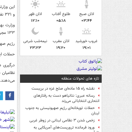
اذان صبح
طلوع آفتاب
اذان ظهر
و ۳۲۱ نفر افزایش یافت.
۱۲:۱۰
۰۵:۱۸
۰۳:۴۴
۱۳۳ مجروح برجا گذاشت.
غروب خورشید
اذان مغرب
نیمه‌شب شرعی
رژیم صهیونیستی از ۲ مارس ۲۰۲۶، حملا
۲۳:۲۳
۱۹:۲۰
۱۹:۰۱
حملات این رژیم،
درگیری د
نظامیان 
تازه های تحولات منطقه
می‌دهند.
نقشه راه ۱۵ ماده‌ای صلح غزه در بن‌بست
رسانه عبری: نتانیاهو دست به رفتارهای
انتحاری انتخاباتی می‌زند
حملات توپخانه‌ای رژیم صهیونیستی به جنوب
لبنان
زخمی شدن ۳ نظامی لبنانی در زوطر غربی
ورود فرمانده تروریست‌های آمریکایی به