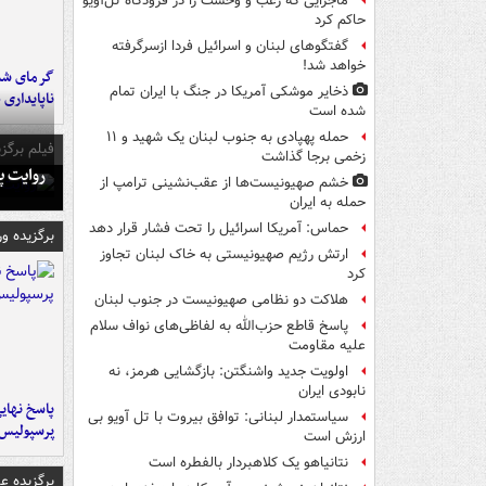
ماجرایی که رعب و وحشت را در فرودگاه تل‌آویو
حاکم کرد
گفتگوهای لبنان و اسرائیل فردا ازسرگرفته
خواهد شد!
گرمای شدی
ذخایر موشکی آمریکا در جنگ با ایران تمام
ناپایداری 
شده است
حمله پهپادی به جنوب لبنان یک شهید و ۱۱
فیلم برگزی
زخمی برجا گذاشت
روایت پ
خشم صهیونیست‌ها از عقب‌نشینی ترامپ از
حمله به ایران
حماس: آمریکا اسرائیل را تحت فشار قرار دهد
برگزیده و
ارتش رژیم صهیونیستی به خاک لبنان تجاوز
کرد
هلاکت دو نظامی صهیونیست در جنوب لبنان
پاسخ قاطع حزب‌الله به لفاظی‌های نواف سلام
علیه مقاومت
اولویت جدید واشنگتن: بازگشایی هرمز، نه
نابودی ایران
پاسخ نهایی
سیاستمدار لبنانی: توافق بیروت با تل آویو بی
پرسپولیس
ارزش است
نتانیاهو یک کلاهبردار بالفطره است
برگزیده 