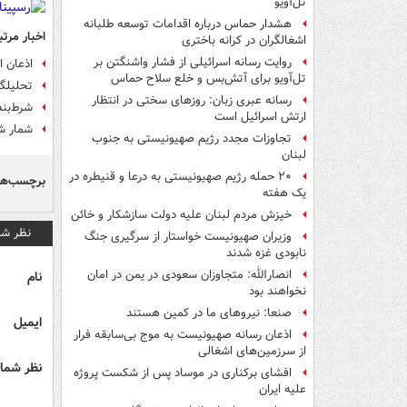
تل‌آویو
هشدار حماس درباره اقدامات توسعه طلبانه
اخبار مرتب
اشغالگران در کرانه باختری
روایت رسانه اسرائیلی از فشار واشنگتن بر
اذعان ارتش 
تل‌آویو برای آتش‌بس و خلع سلاح حماس
تحلیلگر
رسانه عبری زبان: روزهای سختی در انتظار
شرط‌بند
ارتش اسرائیل است
شمار شهد
تجاوزات مجدد رژیم صهیونیستی به جنوب
لبنان
۲۰ حمله رژیم صهیونیستی به درعا و قنیطره در
برچسب‌ها
یک هفته
خیزش مردم لبنان علیه دولت سازشکار و خائن
نظر شم
وزیران صهیونیست خواستار از سرگیری جنگ
نابودی غزه شدند
انصارالله: متجاوزان سعودی در یمن در امان
نام
نخواهند بود
صنعا: نیروهای ما در کمین‌ هستند
ایمیل
اذعان رسانه صهیونیست به موج بی‌سابقه فرار
از سرزمین‌های اشغالی
نظر شما 
افشای برکناری در موساد پس از شکست پروژه
علیه ایران