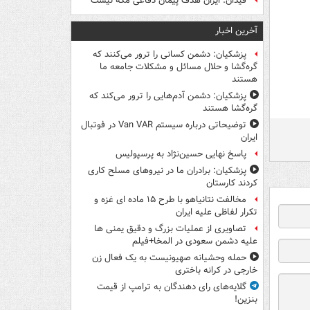
فیدان: ایران هدف پیمان دفاعی مکه نیست
آخرین اخبار
پزشکیان: دشمن کسانی را ترور می‌کنند که
گره‌گشا و حلال مسائل و مشکلات جامعه ما
هستند
پزشکیان: دشمن آدم‌هایی را ترور می‌کند که
گره‌گشا هستند
توضیحاتی درباره سیستم Van VAR در فوتبال
ایران
پاسخ نهایی حسین‌نژاد به پرسپولیس
پزشکیان: برادران ما در نیروهای مسلح کاری
کردند کارستان
مخالفت نتانیاهو با طرح ۱۵ ماده ای غزه و
تکرار لفاظی علیه ایران
تصاویری از عملیات بزرگ و دقیق یمنی ها
علیه دشمن سعودی در المخا+فیلم
حمله وحشیانه صهیونیست به یک فعال زن
خارجی در کرانه باختری
گلایه‌های رای دهندگان به ترامپ از قیمت
بنزین!