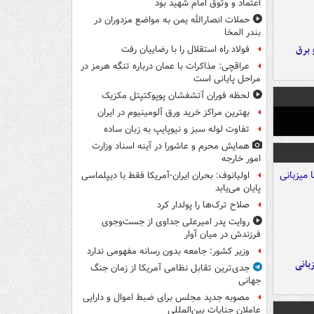
اعتماد و وثوق امام شهید بود
حملات انصارالله یمن به مواضع مزدوران در
بندر المخا
 برق
فولاد راه استقلال را با رضاییان رفت
عراقچی: مذاکرات با عمان درباره تنگه هرمز در
مراحل پایانی است
لحظه فوران آتشفشان پوپوکتپتل مکزیک
بهترین مراکز خرید ورق آلومینیوم در ایران
تفاوت لوله سبز و نیوپایپ به زبان ساده
همایش محرم و عاشورا در آینه اسناد وزارت
امور خارجه
اولیانوف: بحران ایران-آمریکا فقط با دیپلماسی
پایان می‌یابد
صلاح ترک‌ها را پولدار کرد
روایت پدر امیرعلی جداوی از جست‌وجوی
فرزندش در میان آوار
وزیر کشور: جامعه بدون رسانه مفهومی ندارد
A با میزبانی
جدی‌ترین تقابل نظامی آمریکا از زمان جنگ
جهانی
مصوبه جدید مجلس برای ضبط اموال و دارایی
عاملان جنایات بین‌المللی