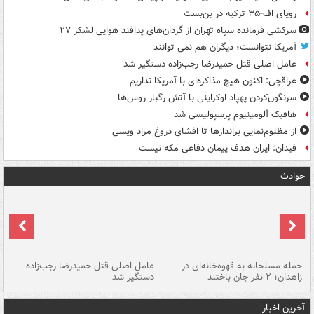
رویای اف-۳۵ ترکیه در بن‌بست
سرکشی فرمانده سپاه تهران از گردان‌های پدافند هوایی لشکر ۲۷
آمریکا نتوانست؛ دیگران هم نمی توانند
عامل اصلی قتل حمیدرضا رجب‌زاده دستگیر شد
عراقچی: اکنون هیچ مذاکره‌ای با آمریکا نداریم
سرنگون‌کردن پهپاد اوکراینی با آتش رگبار روس‌ها
هافبک آلومینیوم پرسپولیسی شد
از مظلوم‌نمایی براندازها تا افشای دروغ مراد ویسی
فیدان: ایران هدف پیمان دفاعی مکه نیست
حوادث
حمله مسلحانه به قهوه‌خانه‌ای در
عامل اصلی قتل حمیدرضا رجب‌زاده
گر
زاهدان؛ ۲ نفر جان باختند
دستگیر شد
نا
آخرین اخبار