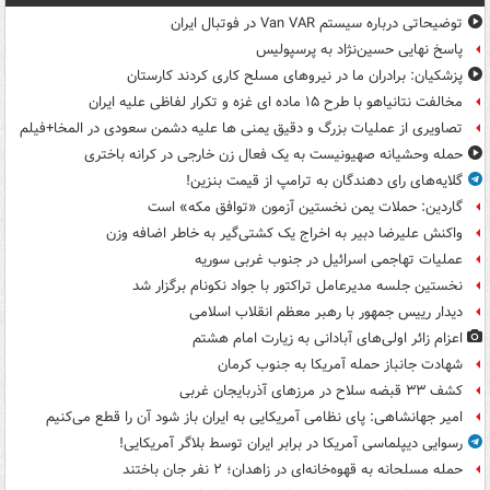
توضیحاتی درباره سیستم Van VAR در فوتبال ایران
پاسخ نهایی حسین‌نژاد به پرسپولیس
پزشکیان: برادران ما در نیروهای مسلح کاری کردند کارستان
مخالفت نتانیاهو با طرح ۱۵ ماده ای غزه و تکرار لفاظی علیه ایران
تصاویری از عملیات بزرگ و دقیق یمنی ها علیه دشمن سعودی در المخا+فیلم
حمله وحشیانه صهیونیست به یک فعال زن خارجی در کرانه باختری
گلایه‌های رای دهندگان به ترامپ از قیمت بنزین!
گاردین: حملات یمن نخستین آزمون «توافق مکه» است
واکنش علیرضا دبیر به اخراج یک کشتی‌گیر به خاطر اضافه وزن
عملیات تهاجمی اسرائیل در جنوب غربی سوریه
نخستین جلسه مدیرعامل تراکتور با جواد نکونام برگزار شد
دیدار رییس جمهور با رهبر معظم انقلاب اسلامی
اعزام زائر اولی‌های آبادانی به زیارت امام هشتم
شهادت جانباز حمله آمریکا به جنوب کرمان
کشف ۳۳ قبضه سلاح در مرزهای آذربایجان غربی
امیر جهانشاهی: پای نظامی آمریکایی به ایران باز شود آن را قطع می‌کنیم
رسوایی دیپلماسی آمریکا در برابر ایران توسط بلاگر آمریکایی!
حمله مسلحانه به قهوه‌خانه‌ای در زاهدان؛ ۲ نفر جان باختند