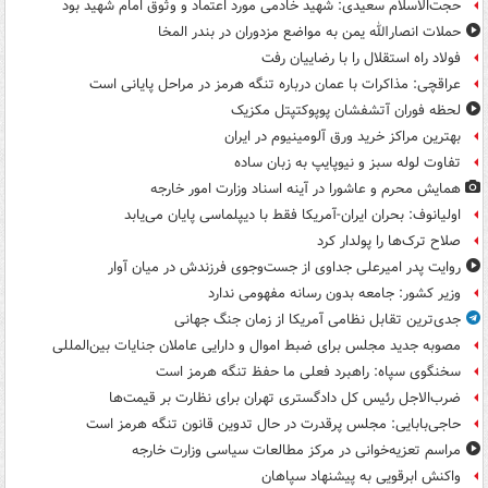
حجت‌الاسلام سعیدی: شهید خادمی مورد اعتماد و وثوق امام شهید بود
حملات انصارالله یمن به مواضع مزدوران در بندر المخا
فولاد راه استقلال را با رضاییان رفت
عراقچی: مذاکرات با عمان درباره تنگه هرمز در مراحل پایانی است
لحظه فوران آتشفشان پوپوکتپتل مکزیک
بهترین مراکز خرید ورق آلومینیوم در ایران
تفاوت لوله سبز و نیوپایپ به زبان ساده
همایش محرم و عاشورا در آینه اسناد وزارت امور خارجه
اولیانوف: بحران ایران-آمریکا فقط با دیپلماسی پایان می‌یابد
صلاح ترک‌ها را پولدار کرد
روایت پدر امیرعلی جداوی از جست‌وجوی فرزندش در میان آوار
وزیر کشور: جامعه بدون رسانه مفهومی ندارد
جدی‌ترین تقابل نظامی آمریکا از زمان جنگ جهانی
مصوبه جدید مجلس برای ضبط اموال و دارایی عاملان جنایات بین‌المللی
سخنگوی سپاه: راهبرد فعلی ما حفظ تنگه هرمز است
ضرب‌الاجل رئیس کل دادگستری تهران برای نظارت بر قیمت‌ها
حاجی‌بابایی: مجلس پرقدرت در حال تدوین قانون تنگه هرمز است
مراسم تعزیه‌خوانی در مرکز مطالعات سیاسی وزارت خارجه
واکنش ابرقویی به پیشنهاد سپاهان