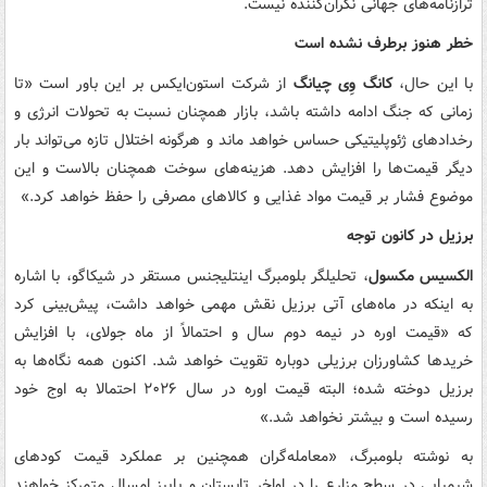
ترازنامه‌های جهانی نگران‌کننده نیست.
خطر هنوز برطرف نشده است
با این حال،
کانگ وِی چیانگ
از شرکت استون‌ایکس بر این باور است «تا
زمانی که جنگ ادامه داشته باشد، بازار همچنان نسبت به تحولات انرژی و
رخدادهای ژئوپلیتیکی حساس خواهد ماند و هرگونه اختلال تازه می‌تواند بار
دیگر قیمت‌ها را افزایش دهد. هزینه‌های سوخت همچنان بالاست و این
موضوع فشار بر قیمت مواد غذایی و کالاهای مصرفی را حفظ خواهد کرد.»
برزیل در کانون توجه
الکسیس مکسول
، تحلیلگر بلومبرگ اینتلیجنس مستقر در شیکاگو، با اشاره
به اینکه در ماه‌های آتی برزیل نقش مهمی خواهد داشت، پیش‌بینی کرد
که «قیمت اوره در نیمه دوم سال و احتمالاً از ماه جولای، با افزایش
خریدها کشاورزان برزیلی دوباره تقویت خواهد شد. اکنون همه نگاه‌ها به
برزیل دوخته شده؛ البته قیمت اوره در سال ۲۰۲۶ احتمالا به اوج خود
رسیده است و بیشتر نخواهد شد.»
به نوشته بلومبرگ، «معامله‌گران همچنین بر عملکرد قیمت کودهای
شیمیایی در سطح مزارع را در اواخر تابستان و پاییز امسال متمرکز خواهند