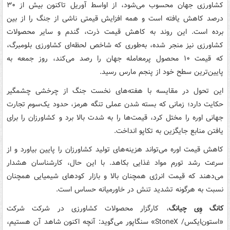
کشاورزی جهان محسوب می‌شود، از اواسط آوریل تاکنون بیش از ۳۰
درصد کاهش یافته است و همه افزایش قیمتی ناشی از جنگ را از بین
برده است. این روند به کاهش قیمت ذرت، گندم و سایر محصولات
کشاورزی نیز منجر شده، به‌طوری که شاخص لحظه‌ای کشاورزی بلومبرگ،
که قیمت ۱۰ محصول پرمعامله جهان را رصد می‌کند، روز جمعه به
پایین‌ترین سطح خود از پنجم مارس رسید.
این تحول در مقایسه با هفته‌های نخست جنگ از چرخشی چشمگیر
حکایت دارد؛ زمانی که بسته شدن عملی تنگه هرمز، حدود یک‌سوم تجارت
جهانی اوره را مختل کرد، قیمت‌ها را به شدت بالا برد و کشاورزان را برای
یافتن منابع جایگزین به تکاپو انداخت.
کاهش قیمت اوره می‌تواند هزینه‌های تولید کشاورزان را پایین بیاورد و از
سرعت رشد تورم مواد غذایی بکاهد. با این حال،‌ کارشناسان هشدار
می‌دهند که قیمت انرژی همچنان بالا و بازار کودهای شیمیایی همچنان
نسبت به هرگونه تشدید تنش در خاورمیانه حساس است.
کانگ وِی چیانگ
، کارگزار محصولات کشاورزی در شرکت شرکت
«استون‌ایکس/ StoneX» سنگاپور می‌گوید: آنچه اکنون شاهد آن هستیم،