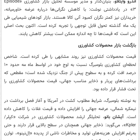
اندرو وایتلاو
، بنیان‌گذار و مدیر موسسه تحلیل بازار کشاورزی «Episode
۳» در یادداشتی نوشت: با کاهش نگرانی‌ها درباره عرضه خاورمیانه،
خریداران نیز کمتر نگران کمبود آنی کالا هستند. بازار کودهای شیمیایی طی
یک ماه گذشته تحول قابل توجهی را تجربه کرده است. اکنون بحث اصلی
این است که قیمت‌ها تا چه اندازه ممکن است بیشتر کاهش یابند.
بازگشت بازار محصولات کشاورزی
قیمت محصولات کشاورزی نیز روند مشابهی را طی کرده است. شاخص
لحظه‌ای کشاورزی بلومبرگ نسبت به اوج خود در اواسط ماه مه حدود ۱۰
درصد افت کرده و به سطوح پیش از جنگ نزدیک شده است؛ مقطعی که
برداشت‌های پربار و ذخایر مناسب جهانی، قیمت محصولات کشاورزی را
تحت فشار قرار داده بود.
به نوشته بلومبرگ، شرایط مطلوب کشت در آمریکا و آغاز فصل برداشت در
نیمکره شمالی، عرضه جهانی را افزایش داده و قیمت غلات را کاهش داده
است.
آیشان بانو
، تحلیلگر ارشد محصولات کشاورزی در شرکت «کپلر/
Kpler»، می‌گوید: ذخایر جهانی همچنان در سطح بالایی قرار دارند و حتی
به‌رغم افزایش هزینه‌های تولید و مخاطرات ناشی از پدیده «اِل‌نینو»، توازن