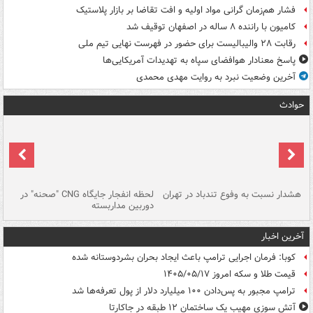
فشار هم‌زمان گرانی مواد اولیه و افت تقاضا بر بازار پلاستیک
کامیون با راننده ۸ ساله در اصفهان توقیف شد
رقابت ۲۸ والیبالیست برای حضور در فهرست نهایی تیم ملی
پاسخ معنادار هوافضای سپاه به تهدیدات آمریکایی‌ها
آخرین وضعیت نبرد به روایت مهدی محمدی
حوادث
ای
هشدار نسبت به وفوع تندباد در تهران
لحظه انفجار جایگاه CNG "صحنه" در
دس
دوربین مداربسته
ات
آخرین اخبار
کوبا: فرمان اجرایی ترامپ باعث ایجاد بحران بشردوستانه شده
قیمت طلا و سکه امروز ۱۴۰۵/۰۵/۱۷
ترامپ مجبور به پس‌دادن ۱۰۰ میلیارد دلار از پول تعرفه‌ها شد
آتش سوزی مهیب یک ساختمان ۱۲ طبقه در جاکارتا