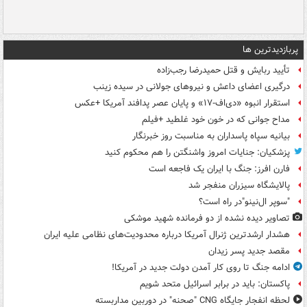
پربازدیدترین ها
تأیید ربایش و قتل حمیدرضا رجب‌زاده
درگیری اعضای داعش و نیروهای جولانی در سیده زینب
استقرار انبوه «دی‌اف‑۱۷» و پایان عصر پدافند آمریکا +عکس
مداح جوانی که در خون خود غلطید +فیلم
بیانیه سپاه پاسداران به مناسبت روز خبرنگار
پزشکیان: جنایات امروز واشنگتن را هم محکوم کنید
فارن افرز: جنگ با ایران یک فاجعه است
پالایشگاه سیزران منفجر شد
"سوپر ال‌نینو"در راه است؟
تصاویر دیده‌ نشده از دو فرمانده شهید موشکی
هشدار ارشدترین ژنرال آمریکا درباره محدودیت‌های نظامی علیه ایران
مقصد جدید پسر زیدان
ادامه جنگ تا روی کار آمدن دولت جدید در آمریکا!
پاکستان: باید در برابر اسرائیل متحد شویم
لحظه انفجار جایگاه CNG "صحنه" در دوربین مداربسته