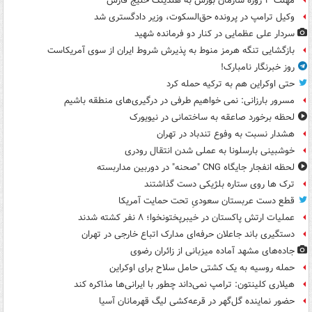
مهلت ۳ روزه سازمان بورس به هلدینگ خلیج فارس
وکیل ترامپ در پرونده حق‌السکوت، وزیر دادگستری شد
سردار علی عظمایی در کنار دو فرمانده شهید
بازگشایی تنگه هرمز منوط به پذیرش شروط ایران از سوی آمریکاست
روز خبرنگار نامبارک!
حتی اوکراین هم به ترکیه حمله کرد
مسرور بارزانی: نمی خواهیم طرفی در درگیری‌های منطقه باشیم
لحظه برخورد صاعقه به ساختمانی در نیویورک
هشدار نسبت به وفوع تندباد در تهران
خوشبینی بارسلونا به عملی شدن انتقال رودری
لحظه انفجار جایگاه CNG "صحنه" در دوربین مداربسته
ترک ها روی ستاره بلژیکی دست گذاشتند
قطع دست عربستان سعودیِ تحت حمایت آمریکا
عملیات ارتش پاکستان در خیبرپختونخوا؛ ۸ نفر کشته شدند
دستگیری باند جاعلان حرفه‌ای مدارک اتباع خارجی در تهران
جاده‌های مشهد آماده میزبانی از زائران رضوی
حمله روسیه به یک کشتی حامل سلاح برای اوکراین
هیلاری کلینتون: ترامپ نمی‌داند چطور با ایرانی‌ها مذاکره کند
حضور نماینده گل‌گهر در قرعه‌کشی لیگ قهرمانان آسیا