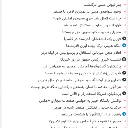
پدر لیونل مسی درگذشت
وجود شواهدی مبنی بر بمباران لامرد با فسفر
چرا بیت المال باید خرج مجرمان امنیتی شود؟
قرارداد مربی خارجی استقلال تمدید شد
ماجرای تصویب کنوانسیون خزر چیست؟
فوران یک آتشفشان قدرتمند در کلمبیا
تنگه هرمز، برگ برنده ایران قدرتمند!
اعلام محل میزبانی استقلال و پرسپولیس در لیگ برتر
نشست خبری رئیس جمهور در روز خبرنگار
پزشکیان: گفت‌وگوها آمریکا را مجبور به همراهی کرد
قدردانی پزشکیان از همکاری صنوف در شرایط سخت
تصاویری از آیت‌الله سید مجتبی خامنه‌ای در حال تدریس
عراقچی: تفاهم با عمان به‌معنی بازگشایی تنگه هرمز نیست
پزشکیان: آمریکا استعمارگر و قاتل است
واکنش باشگاه خیبر به حواشی صفحات مجازی +عکس
جزئیات جدید از نفتکش منفجر شده در هرمز
راهبرد ایران "پنتاگون" را شکست می‌دهد
صدور ۱۰ فقره حکم قصاص برای «کلثوم اکبری»