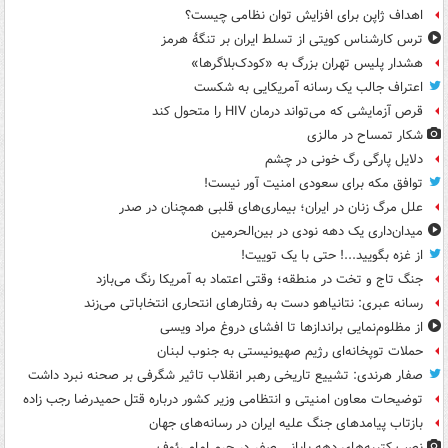
اهداف ژاپن برای افزایش توان نظامی چیست؟
ترس کارشناس کویتی از تسلط ایران بر تنگۀ هرمز
هشدار پلیس تهران بزرگ به «کودک‌بلاگرها»
اعتراف جالب یک رسانه آمریکایی به شکست
قرص آزمایشی که می‌تواند درمان HIV را متحول کند
شکار تمساح در مالزی
دلایل پارگی رگ خونی در چشم
توافق مکه برای سعودی امنیت آور نیست!
علل مرگ زنان در ایران؛ بیماری‌های قلبی همچنان در صدر
میدان‌داری یک دهه نودی در بین‌الحرمین
از غزه بگویید...! حتی با یک توییت!
جنگ تاج و تخت در منطقه؛ وقتی اعتماد به آمریکا رنگ می‌بازد
رسانه عبری: نتانیاهو دست به رفتارهای انتحاری انتخاباتی می‌زند
از مظلوم‌نمایی براندازها تا افشای دروغ مراد ویسی
حملات توپخانه‌ای رژیم صهیونیستی به جنوب لبنان
صفار هرندی: تشییع تاریخی رهبر انقلاب تاثیر شگرفی بر صحنه نبرد داشت
توضیحات معاون امنیتی و انتظامی وزیر کشور درباره قتل حمیدرضا رجب زاده
بازتاب پیامدهای جنگ علیه ایران در رسانه‌های جهان
نصب کتیبه‌های دهه پایانی صفر در حرم امام رئوف