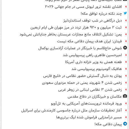
افشای نقشه ترور لیونل مسی در جام جهانی ۲۰۲۶
چند نکته درباره توافق مکه!
دبل درگاهی در شب توقف استانداردلیژ
ثبت ۲ میلیون و ۹۲۰ هزار تردد در مرز مهران طی ایام اربعین
یمن: تشکیل ائتلاف مانع مجازات عربستان بخاطر جنایاتش نمی‌شود
فیدان: ایران هدف پیمان دفاعی مکه نیست
شوخی حاج‌قاسم با خبرنگار در عملیات آزادسازی بوکمال
امیرحسین طاهری راهی پرسپولیس شد
طعنه همتی به وزیر خزانه داری آمریکا
هافبک آلومینیوم پرسپولیسی شد
یونان به دنبال گسترش حضور نظامی در خلیج فارس
زخمی شدن ۴ شهروند یمنی در حمله مزدوران سعودی
زخمی شدن ۳ نظامی لبنانی در زوطر غربی
عکاسان و خبرنگاران در دفاع مقدس
ورود فرمانده تروریست‌های آمریکایی به تل‌آویو
آغاز تحقیقات سازمان ملل درباره جاسوسی کارمندش برای اسرائیل
مسیر درآمدزایی فراموش شده لیگ برتری‌ها
پیمان دفاعی مکه!