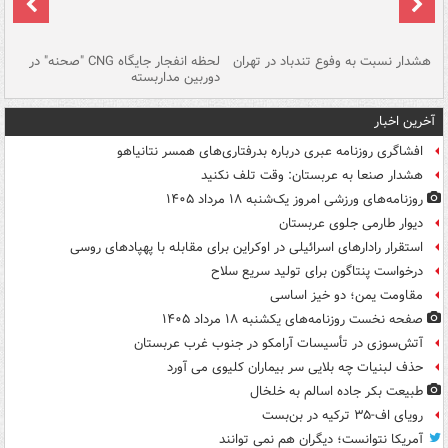
ای
هشدار نسبت به وفوع تندباد در تهران
لحظه انفجار جایگاه CNG "صحنه" در
دس
دوربین مداربسته
ات
آخرین اخبار
افشاگری روزنامه عبری درباره بدرفتاری‌های همسر نتانیاهو
هشدار صنعا به عربستان: وقت تلف نکنید
روزنامه‌های ورزشی امروز یک‌شنبه ۱۸ مرداد ۱۴۰۵
دیوار طارمی جلوی عربستان
استقرار رادارهای اسرائیلی در اوکراین برای مقابله با پهپادهای روسی
درخواست پنتاگون برای تولید سریع سلاح
مقاومت یمن؛ دو خیز اساسی
صفحه نخست روزنامه‌های یکشنبه ۱۸ مرداد ۱۴۰۵
آتش‌سوزی در تأسیسات آرامکو در جنوب غرب عربستان
حذف لبنیات چه بلایی سر بیماران کلیوی می آورد
طبیعت بکر جاده اسالم به خلخال
رویای اف-۳۵ ترکیه در بن‌بست
آمریکا نتوانست؛ دیگران هم نمی توانند