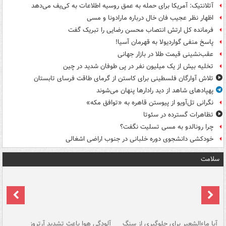
آتلانتیک: آمریکا برای حمله به عمق روسیه اطلاعات به کی‌یف می‌دهد
اظهار نظر عجیب فان خال درباره مارادونا و مسی
فرمانده کل ارتش انتصاب محسن رضایی را تبریک گفت
پاسخ منفی گواردیولا به قهرمان آسیا!
عقب‌نشینی قیمت طلا در بازار جهانی
تخلیه بیش از یک میلیون نفر در پی طوفان شدید در چین
تلاش آوارگان فلسطینی برای کاستن از گرمای طاقت فرسای تابستان
پهپادهای شاهد از دید رادارها پنهان می‌شوند
نگرانی تل‌آویو از پیوستن قاهره به «توافق مکه»
تظاهرات گسترده در سئوتا
چرا رونالدو به مسی تسلیت نگفت؟
خودکشی دانشجوی دوره خلبانی در جنوب اراضی اشغالی
سلامت
آیا ماءالشعیر برای جلوگیری از سنگ
آلودگی هوا باعث تشدید آرتروز
حذ