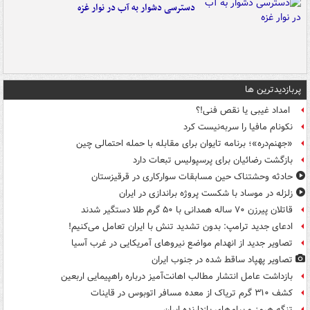
دسترسی دشوار به آب در نوار غزه
پربازدیدترین ها
امداد غیبی یا نقص فنی!؟
نکونام مافیا را سربه‌نیست کرد
«جهنم‌دره»؛ برنامه تایوان برای مقابله با حمله احتمالی چین
بازگشت رضائیان برای پرسپولیس تبعات دارد
حادثه وحشتناک حین مسابقات سوارکاری در قرقیزستان
زلزله در موساد با شکست پروژه براندازی در ایران
قاتلان پیرزن ۷۰ ساله همدانی با ۵۰ گرم طلا دستگیر شدند
ادعای جدید ترامپ: بدون تشدید تنش با ایران تعامل می‌کنیم!
تصاویر جدید از انهدام مواضع نیروهای آمریکایی در غرب آسیا
تصاویر پهپاد ساقط شده در جنوب ایران
بازداشت عامل انتشار مطالب اهانت‌آمیز درباره راهپیمایی اربعین
کشف ۳۱۰ گرم تریاک از معده مسافر اتوبوس در قاینات
تنگه هرمز و پیام‌های بازدارنده ایران