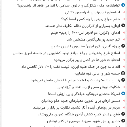
توافقنامه مکه؛ شکل‌گیری ناتوی اسلامی یا اقدامی فاقد اثر راهبردی؟
استعفای نایب‌رئیس فدراسیون کشتی
حکم اخراج ربیعی را چه کسی امضا کرد؟
اژه‌ای: بسیاری از کارگزاران نظام تکلیف‌مدار هستند
ادعای اوکراین: دو لانچر اس-۴۰۰ را زدیم+ فیلم
تیم جدید پورعلی‌گنجی مشخص شد
پروژه "لیبی‌سازی ایران" سناریوی تکراری دشمن
اصلاح طرح پشتیبانی و رفع موانع تولید کشاورزی در جلسه امروز مجلس
انتخابات شوراها در فصل پاییز برگزار می‌شود
اقدامات چین در جنگ علیه ایران، قیمت نفت را ۳۰ دلار کاهش داد
جلسه شورای عالی قوه قضاییه
رئیس عدلیه: رضایت و اعتماد مردم با لفاظی حاصل نمی‌شود
شکایت لیونل مسی از رسانه‌های آرژانتینی
آمریکا متحدی دروغگو، حیله‌گر و بی ارزش است!
دستور اژه‌ای برای تدوین معیارهای جدید عفو زندانیان
مردم در روزهای آینده آثار تشدید نظارت بر بازار را می‌بینند
قطع برق در کمپ کشتی آزادی هنگام تمرین ملی‌پوشان
حضور پر مهر شهید سپهبد موسوی در کنار نوه‌اش