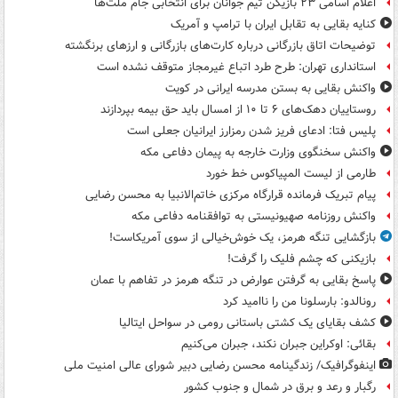
اعلام اسامی ۲۳ بازیکن تیم جوانان برای انتخابی جام ملت‌ها
کنایه بقایی به تقابل ایران با ترامپ و آمریک
توضیحات اتاق بازرگانی درباره کارت‌های بازرگانی و ارزهای برنگشته
استانداری تهران: طرح طرد اتباع غیرمجاز متوقف نشده است
واکنش بقایی به بستن مدرسه ایرانی در کویت
روستاییان دهک‌های ۶ تا ۱۰ از امسال باید حق بیمه بپردازند
پلیس فتا: ادعای فریز شدن رمزارز ایرانیان جعلی است
واکنش سخنگوی وزارت خارجه به پیمان دفاعی مکه
طارمی از لیست المپیاکوس خط خورد
پیام تبریک فرمانده قرارگاه مرکزی خاتم‌الانبیا به محسن رضایی
واکنش روزنامه صهیونیستی به توافقنامه دفاعی مکه
بازگشایی تنگه هرمز، یک خوش‌خیالی از سوی آمریکاست!
بازیکنی که چشم فلیک را گرفت!
پاسخ بقایی به گرفتن عوارض در تنگه هرمز در تفاهم با عمان
رونالدو: بارسلونا من را ناامید کرد
کشف بقایای یک کشتی باستانی رومی در سواحل ایتالیا
بقائی: اوکراین جبران نکند، جبران می‌کنیم
اینفوگرافیک/ زندگینامه محسن رضایی دبیر شورای عالی امنیت‌ ملی
رگبار و رعد و برق در شمال و جنوب کشور