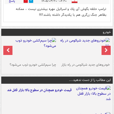
پاسخ
۰۴:۲۰ - ۱۴۰۵/۰۳/۲۰
0
0
ترامپ حلقه بگوش آى پك و اسرائيل مهره بيشترى نيست ، ممكنه
بظاهر جنگ زرگرى هم با يكديدگر داشته باشند⁉️‼️
خودرو
خودروهای جدید شیائومی در راه بازار
چرا سیم‌کشی خودرو ذوب می‌شود؟
شو
این مطالب را از دست ندهید....
قیمت خودرو همچنان در سطوح بالا؛ بازار قفل شد