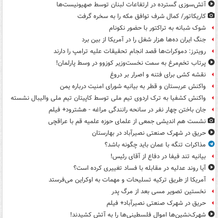
آتش‌سوزی گسترده در ارتفاعات لبنان توسط صهیونیست‌ها
کاریکاتور/ کمال شرف توافق مکه را به سخره گرفت
شوک شبانه به تراکتور با حضور نکونام
جنگ ایران ده‌ها هزار شغل را در آمریکا از بین برد
رویترز: دموکرات‌ها قصد انجام تحقیقات علیه ترامپ را دارند
پرتاب تخم‌مرغ به سمت نخست‌وزیر کوزوو در وسط پارلمان!
نقشه کشی برای فتنه و اصرار بر دروغ
واکنش عربستان و قطر به بیانیه شورای امنیت درباره یمن
واکنش کشفیا به ترک اردوی تیم ملی توسط کاپیتان تیم ملی والیبال نشسته
جان باختن چهار نفر در سانحه رانندگی مراغه - هشترود+ فیلم
نشست هم اندیشی جمعی از علمای حوزه علمیه قم با عراقچی
حریق در شهرک صنعتی نصیرآباد در بهارستان
مذاکرات تنگه با عمان باید چگونه باشد؟
بیانیه تند فیفا در دفاع از آقای رئیس!
آیا روند عدلیه در مقابله با فساد تغییری کرده است؟
آمریکا از طریق ترکیه تسلیحات و مهمات به اوکراین می‌فرستد
نخستین تصویر مسی بعد از مرگ پدر
حریق در شهرک صنعتی نصیرآباد+ فیلم
شهرک‌نشین‌ها اموال فلسطینی‌ها را به آتش کشیدند!