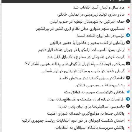
مرد سال والیبال آسیا انتخاب شد
عادی‌سازی تولید زیرزمینی در نمایش خانگی
حمله اسرائیل به شهرستان نبطیه در جنوب لبنان
دستگیری متهم متواری مخل نظام ارزی کشور در پیرانشهر
ترامپ در دام ایران افتاده است!
رونمایی از کتاب محرم و عاشورا با حضور عراقچی
ارتش یمن: تاسیسات آرامکو را در جیزان هدف قرار دادیم
قیمت خودرو همچنان در سطوح بالا؛ بازار قفل شد
سرکشی فرمانده سپاه تهران از گردان‌های پدافند هوایی لشکر ۲۷
گرمای شدید در جنوب و مرکز؛ ناپایداری در نوار شمالی
ادامه آتش‌سوزی گسترده در بریتیش کلمبیا
پشت پرده تغییر سرمربی تراکتور
واکنش کارتونیست سوری به توافق مکه
فرضیات درباره ایران مضحک و غیرواقع‌بینانه بود!
جاسوسی اسرائیلی‌ها برای ایران پایان ندارد!
واکنش صنعا به موضع‌گیری خصمانه شورای امنیت
احتمال شکست اردوغان در دور دوم انتخابات ریاست جمهوری ترکیه
واکنش سرپرست باشگاه استقلال به انتقادات