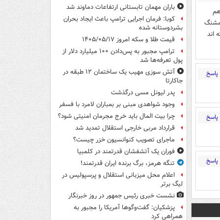
باران مهمان تابستانی ارتفاعات دماوند شد
هم
کوبا: فرمان اجرایی ترامپ باعث ایجاد بحران
 مشنگ
بشردوستانه شده
 اند
قیمت طلا و سکه امروز ۱۴۰۵/۰۵/۱۷
ترامپ مجبور به پس‌دادن ۱۰۰ میلیارد دلار از
پول تعرفه‌ها شد
آتش سوزی مهیب یک ساختمان ۱۲ طبقه در
پاسخ
جاکارتا
پدر لیونل مسی درگذشت
وجود شواهدی مبنی بر بمباران لامرد با فسفر
چرا بیت المال باید خرج مجرمان امنیتی شود؟
پاسخ
قرارداد مربی خارجی استقلال تمدید شد
ماجرای تصویب کنوانسیون خزر چیست؟
فوران یک آتشفشان قدرتمند در کلمبیا
پاسخ
تنگه هرمز، برگ برنده ایران قدرتمند!
اعلام محل میزبانی استقلال و پرسپولیس در
لیگ برتر
نشست خبری رئیس جمهور در روز خبرنگار
پزشکیان: گفت‌وگوها آمریکا را مجبور به
همراهی کرد