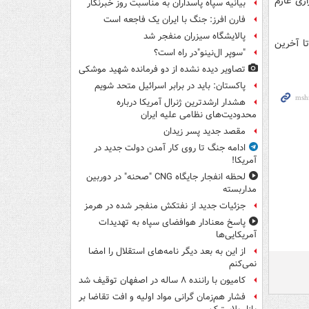
زی عازم
بیانیه سپاه پاسداران به مناسبت روز خبرنگار
فارن افرز: جنگ با ایران یک فاجعه است
پالایشگاه سیزران منفجر شد
ا آخرین
"سوپر ال‌نینو"در راه است؟
تصاویر دیده‌ نشده از دو فرمانده شهید موشکی
پاکستان: باید در برابر اسرائیل متحد شویم
هشدار ارشدترین ژنرال آمریکا درباره
محدودیت‌های نظامی علیه ایران
مقصد جدید پسر زیدان
ادامه جنگ تا روی کار آمدن دولت جدید در
آمریکا!
لحظه انفجار جایگاه CNG "صحنه" در دوربین
مداربسته
جزئیات جدید از نفتکش منفجر شده در هرمز
پاسخ معنادار هوافضای سپاه به تهدیدات
آمریکایی‌ها
از این به بعد دیگر نامه‌های استقلال را امضا
نمی‌کنم
کامیون با راننده ۸ ساله در اصفهان توقیف شد
فشار هم‌زمان گرانی مواد اولیه و افت تقاضا بر