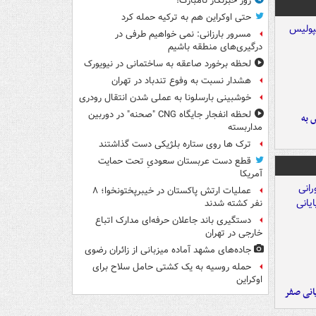
روز خبرنگار نامبارک!
حتی اوکراین هم به ترکیه حمله کرد
مسرور بارزانی: نمی خواهیم طرفی در
درگیری‌های منطقه باشیم
لحظه برخورد صاعقه به ساختمانی در نیویورک
هشدار نسبت به وفوع تندباد در تهران
خوشبینی بارسلونا به عملی شدن انتقال رودری
لحظه انفجار جایگاه CNG "صحنه" در دوربین
 به
مداربسته
ترک ها روی ستاره بلژیکی دست گذاشتند
قطع دست عربستان سعودیِ تحت حمایت
آمریکا
عملیات ارتش پاکستان در خیبرپختونخوا؛ ۸
نفر کشته شدند
دستگیری باند جاعلان حرفه‌ای مدارک اتباع
خارجی در تهران
جاده‌های مشهد آماده میزبانی از زائران رضوی
حمله روسیه به یک کشتی حامل سلاح برای
اوکراین
یانی صفر