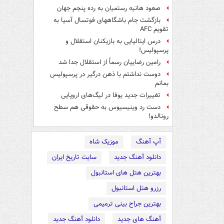
صعود هانیه رستمیان به رده پنجم جهان
بازگشت جام باشگاههای فوتسال آسیا به
تقویم AFC
درس ایتالیایی‌ به بازیکنان استقلال و
پرسپولیس!
رامین رضاییان رسماً از استقلال جدا شد
دوست نداشتم با ذهن درگیر در پرسپولیس
بمانم
تغییرات جدید یوفا در لیگ‌های اروپایی
دست رد وینیسیوس به حقوقی هم سطح
رونالدو!
آپ آهنگ
موزیک شاه
دانلود آهنگ جدید
سایت تاریخ ایران
بهترین هتل های استانبول
رزرو هتل استانبول
بهترین جراح بینی ترمیمی
آهنگ های جدید
دانلود آهنگ جدید