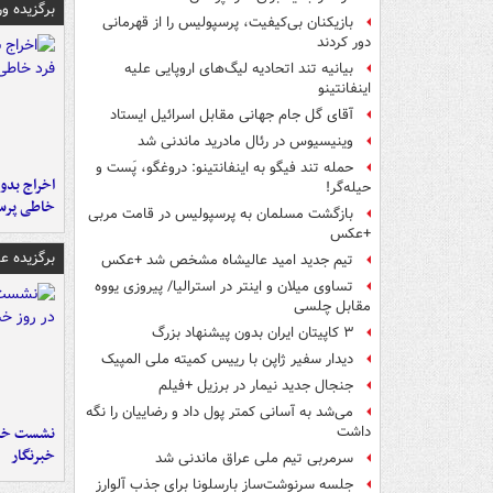
برگزیده و
بازیکنان بی‌کیفیت، پرسپولیس را از قهرمانی
دور کردند
بیانیه تند اتحادیه لیگ‌های اروپایی علیه
اینفانتینو
آقای گل جام جهانی مقابل اسرائیل ایستاد
وینیسیوس در رئال مادرید ماندنی شد
حمله تند فیگو به اینفانتینو: دروغگو، پَست‌ و
اخراج بدون
حیله‌گر!
خاطی پرس
بازگشت مسلمان به پرسپولیس در قامت مربی
+عکس
برگزیده 
تیم جدید امید عالیشاه مشخص شد +عکس
تساوی میلان و اینتر در استرالیا/ پیروزی یووه
مقابل چلسی
۳ کاپیتان ایران بدون پیشنهاد بزرگ
دیدار سفیر ژاپن با رییس کمیته ملی المپیک
جنجال جدید نیمار در برزیل +فیلم
می‌شد به آسانی کمتر پول داد و رضاییان را نگه
نشست خبر
داشت
خبرنگار
سرمربی تیم ملی عراق ماندنی شد
جلسه سرنوشت‌ساز بارسلونا برای جذب آلوارز