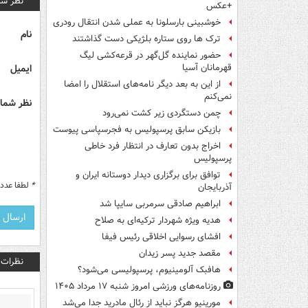
نظر شم
+عکس
خوشبینی بارسلونا به عملی شدن انتقال رودری
نام
ترک ها روی ستاره بلژیکی دست گذاشتند
حضور نماینده گل‌گهر در قرعه‌کشی لیگ
ایمیل
قهرمانان آسیا
از این به بعد دیگر نامه‌های استقلال را امضا
نمی‌کنم
نظر شما 
چمن دستگردی زیر کشت نمی‌رود
بازیکن سابق پرسپولیس به فجرسپاسی پیوست
اخراج بدون تعارف در انتظار فرد خاطی
پرسپولیس
توافق برای برگزاری دیدار دوستانه ایران و
*
لطفا عدد م
آذربایجان
ابراهیم صادقی سرمربی سایپا شد
هدیه ویژه شهردار ترکیه‌ای به صلاح
افشای رسوایی اخلاقی رئیس فیفا
مقصد جدید پسر زیدان
نظرات
هافبک آلومینیوم، پرسپولیسی می‌شود؟
روزنامه‌های ورزشی امروز ‌شنبه ۱۷ مرداد ۱۴۰۵
مورینیو هرگز نباید از رئال مادرید جدا می‌شد