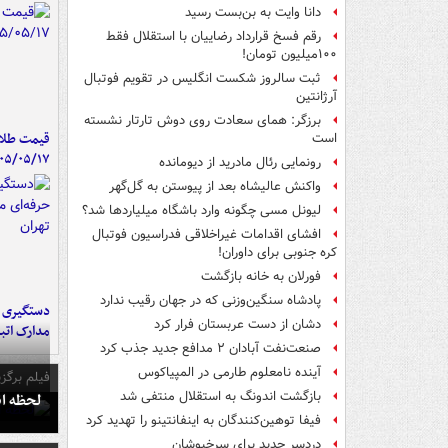
دانا وایت به بن‌بست رسید
رقم فسخ قرارداد رضاییان با استقلال فقط
۱۰۰میلیون تومان!
ثبت سالروز شکست انگلیس در تقویم فوتبال
آرژانتین
برزگر: همای سعادت روی دوش تارتار نشسته
قیمت طلا 
است
۰۵/۰۵/۱۷
رونمایی رئال مادرید از دیومانده
واکنش عالیشاه بعد از پیوستن به گل‌گهر
لیونل مسی چگونه وارد باشگاه میلیاردها شد؟
افشای اقدامات غیراخلاقی فدراسیون فوتبال
کره جنوبی برای داوران!
فورلان به خانه بازگشت
پادشاه سنگین‌وزنی که در جهان رقیب ندارد
دستگیری ب
دشان از دست عربستان فرار کرد
مدارک اتب
صنعت‌نفت آبادان ۲ مدافع جدید جذب کرد
آینده نامعلوم طارمی در المپیاکوس
فیلم برگزی
بازگشت اندونگ به استقلال منتفی شد
لحظه انفجار جایگاه
فیفا توهین‌کنندگان به اینفانتینو را تهدید کرد
دردسر جدید برای سرخپوشان