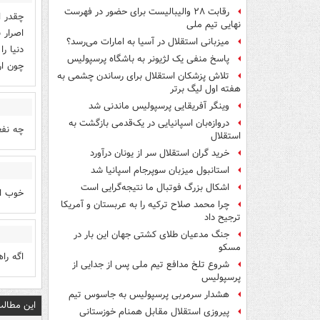
رقابت ۲۸ والیبالیست برای حضور در فهرست
چقدر ا
نهایی تیم ملی
اصرار 
میزبانی استقلال در آسیا به امارات می‌رسد؟
دنیا ر
پاسخ منفی یک لژیونر به باشگاه پرسپولیس
چون ار
تلاش پزشکان استقلال برای رساندن چشمی به
هفته اول لیگ برتر
وینگر آفریقایی پرسپولیس ماندنی شد
دروازه‌بان اسپانیایی در یک‌قدمی بازگشت به
چه نفع
استقلال
خرید گران استقلال سر از یونان درآورد
استانبول میزبان سوپرجام اسپانیا شد
اشکال بزرگ فوتبال ما نتیجه‌گرایی است
خوب اس
چرا محمد صلاح ترکیه را به عربستان و آمریکا
ترجیح داد
جنگ مدعیان طلای کشتی جهان این بار در
مسکو
اگه را
شروع تلخ مدافع تیم ملی پس از جدایی از
پرسپولیس
هشدار سرمربی پرسپولیس به جاسوس تیم
این مطالب
پیروزی استقلال مقابل همنام خوزستانی