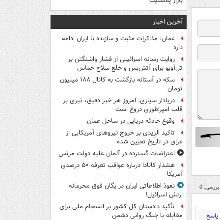
بازار پلاستیک
آخرین اخبار
عمان: مذاکرات مثبت و سازنده با ایران ادامه
دارد
روایت رسانه اسرائیلی از فشار واشنگتن بر
تل‌آویو برای آتش‌بس و خلع سلاح حماس
سکه در آستانه بازگشت به کانال ۱۸۸ میلیون
تومان
دریادار سیاری: امروز هر خبر دقیق، تیری بر
قلب امپراطوری دروغ است
وقوع حادثه دریایی در ساحل عمان
تاکید الزیدی بر خروج نیروهای آمریکایی از
عراق در تاریخ تعیین شده
اعتراضات گسترده در آلمان علیه دولت مرتس
هشدار کانادا درباره عواقب تعرفه ۵۰ درصدی
آمریکا
نفوذ اطلاعاتی ایران در یگان فوق محرمانه
بررسی: 0
ارتش اسرائیل!
تأکید دادستان کل کشور بر انسجام ملی برای
مقابله با جنگ روانی دشمن
پاسخ