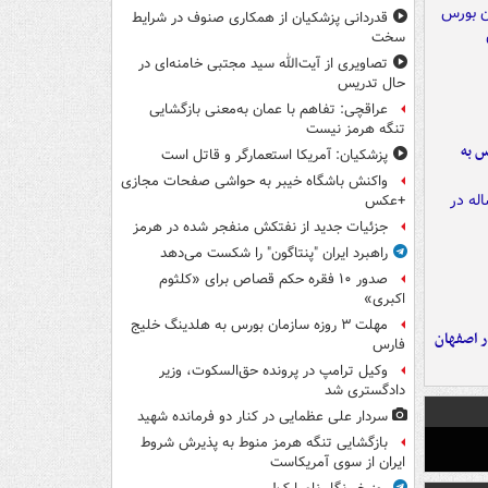
قدردانی پزشکیان از همکاری صنوف در شرایط
سخت
تصاویری از آیت‌الله سید مجتبی خامنه‌ای در
حال تدریس
عراقچی: تفاهم با عمان به‌معنی بازگشایی
تنگه هرمز نیست
رس به
پزشکیان: آمریکا استعمارگر و قاتل است
واکنش باشگاه خیبر به حواشی صفحات مجازی
+عکس
جزئیات جدید از نفتکش منفجر شده در هرمز
راهبرد ایران "پنتاگون" را شکست می‌دهد
صدور ۱۰ فقره حکم قصاص برای «کلثوم
اکبری»
مهلت ۳ روزه سازمان بورس به هلدینگ خلیج
ده ۸ ساله در اصفهان
فارس
وکیل ترامپ در پرونده حق‌السکوت، وزیر
دادگستری شد
سردار علی عظمایی در کنار دو فرمانده شهید
بازگشایی تنگه هرمز منوط به پذیرش شروط
ایران از سوی آمریکاست