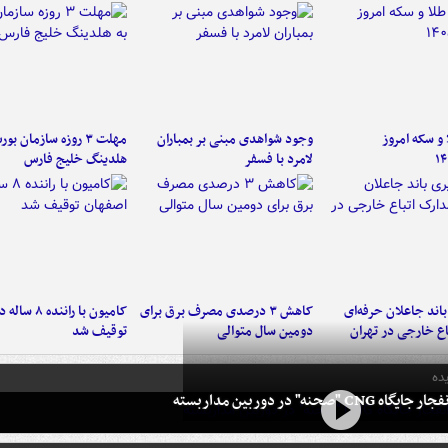
و سکه امروز
وجود شواهدی مبنی بر بمباران
مهلت ۳ روزه سازمان بو
۱۴
لامرد با فسفر
هلدینگ خلیج فارس
اند جاعلان حرفه‌ای
کاهش ۳ درصدی مصرف برق برای
کامیون با رانن
اع خارجی در تهران
دومین سال متوالی
توقیف شد
ده
 CNG "صحنه" در دوربین مداربسته