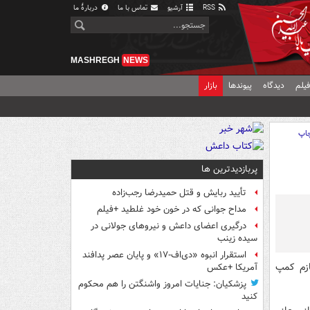
RSS
آرشیو
تماس با ما
دربارهٔ ما
MASHREGH
NEWS
یلم
دیدگاه
پیوندها
بازار
اپ
پربازدیدترین ها
تأیید ربایش و قتل حمیدرضا رجب‌زاده
مداح جوانی که در خون خود غلطید +فیلم
درگیری اعضای داعش و نیروهای جولانی در
سیده زینب
استقرار انبوه «دی‌اف‑۱۷» و پایان عصر پدافند
ازم کمپ
آمریکا +عکس
پزشکیان: جنایات امروز واشنگتن را هم محکوم
کنید