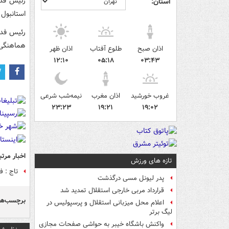
رئیس فدر
استان:
استانبول
رئیس فدر
هماهنگی‌ها 
اذان صبح
طلوع آفتاب
اذان ظهر
۱۲:۱۰
۰۵:۱۸
۰۳:۴۳
غروب خورشید
اذان مغرب
نیمه‌شب شرعی
۲۳:۲۳
۱۹:۲۱
۱۹:۰۲
اخبار مرتب
تازه های ورزش
تاج : ف
پدر لیونل مسی درگذشت
قرارداد مربی خارجی استقلال تمدید شد
برچسب‌ها
اعلام محل میزبانی استقلال و پرسپولیس در
لیگ برتر
واکنش باشگاه خیبر به حواشی صفحات مجازی