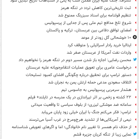
تلگراف: جنگ علیه ایران ممکن است به یکی از اشتباهات تاریخ تبدیل شود
ثبت تاریخی‌ترین کاهش تردد در تنگه هرمز
تنظیم قولنامه برای اسناد سبزرنگ ممنوع شد
شروع تلخ مدافع تیم ملی پس از جدایی از پرسپولیس
امضای توافق دفاعی بین عربستان، ترکیه و پاکستان
۱۰ خوشحالی گل زودتر از موعد
ایتالیا خرید رادار اسرائیلی را متوقف کرد
واردات نفت آمریکا از عربستان صفر شد
محسن رضایی: اجازه باز شدن مسیر دوم در تنگه هرمز را نخواهیم داد
درخواست عامری برای تعویق عملیات انتقام‌جویانه علیه عربستان
دستور ترامپ برای تحقیق درباره چگونگی افشای کمبود تسلیحات
ائتلاف سعودی مدعی حمله ارتش یمن به نجران شد
هشدار سرمربی پرسپولیس به جاسوس تیم
۲۲ کشته و زخمی بر اثر تیراندازی در یک مدرسه در تایلند+ فیلم
سامانه ضد موشکی لیزری؛ از بلوف سیاسی تا واقعیت میدانی
ترامپ: فکر می‌کنم جنگ با ایران خیلی زود پایان می‌یابد
نیمی از آمریکایی‌ها از تشدید هرج‌ومرج در غرب آسیا می‌ترسند
از حذف نام همسر تا تغییر نام خانوادگی؛ اما و اگرهای تعویض شناسنامه
نمایی زیبا از تنگه کریان جزیره قشم