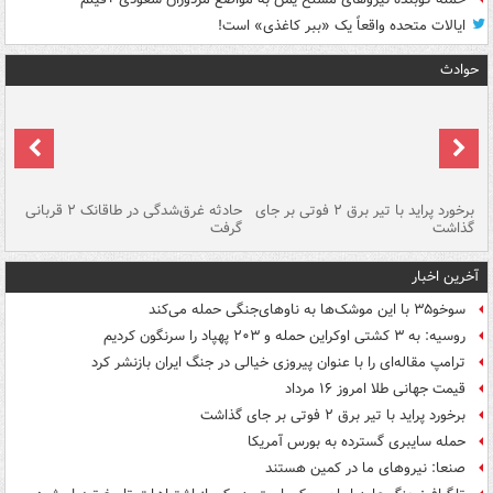
ایالات متحده واقعاً یک «ببر کاغذی» است!
حوادث
برخورد پراید با تیر برق ۲ فوتی بر جای
حادثه غرق‌شدگی در طاقانک ۲ قربانی
پد
گذاشت
گرفت
جس
آخرین اخبار
سوخو۳۵ با این موشک‌ها به ناوهای‌جنگی حمله می‌کند
روسیه: به ۳ کشتی اوکراین حمله و ۲۰۳ پهپاد را سرنگون کردیم
ترامپ مقاله‌ای را با عنوان پیروزی خیالی در جنگ ایران بازنشر کرد
قیمت جهانی طلا امروز ۱۶ مرداد
برخورد پراید با تیر برق ۲ فوتی بر جای گذاشت
حمله سایبری گسترده به بورس آمریکا
صنعا: نیروهای ما در کمین‌ هستند