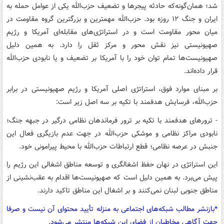
شد؛ همان‌گونه‌که حادثه پیجرها و تضعیف حزب‌الله یکی از عوامل حمله به
ایران و جنگ ۱۲ روزه بود. حزب‌الله مهمترین و بزرگترین گروه مقاومت در
میان محور مقاومت است و در استراتژی‌های مقابله‌ای آمریکا و رژیم
صهیونیستی نیز نقش محور و مرکز ثقل را دارد. به همین دلیل
صهیونیست‌ها تمام توان خود را با آمریکا بر تضعیف و یا نابودی حزب‌الله
قرار داده‌اند.
بر مبنای موارد فوق، استراتژی اصلی آمریکا و رژیم صهیونیستی در برابر
حزب‌الله، فرسایش هدفمند با تکیه بر سه اصل زیر است:
- ترورهای هدفمند با تکیه بر ترور فرماندهان نظامی درگیر در جبهه جنگ؛
نابودی مراکز نظامی و موشکی حزب‌الله در جهت عدم بازیگری فعال این
جنبش در عرصه نظامی؛ قطع ارتباطات حزب‌الله با محیط پیرامونی خود.
این استراتژی در نهان حفظ اشغالگری و توسعه مناطق اشغالی این رژیم را
پیش می‌برد. به همین دلیل است که صهیونیست‌ها اقدام به عقب‌نشینی از
مناطق جنوبی لبنان نمی‌کنند و بر اشغال این مناطق تاکید دارند.
*بازنشر مطالب شبکه‌های اجتماعی به منزله تأیید محتوای آن نیست و صرفا
جهت آگاهی مخاطبان از فضای این شبکه‌ها منتشر می‌شود.