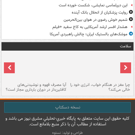
این دیپلماسی نمایشی، شکست خورده است
روایت پزشکیان از انحلال بانک آینده
شمیم خوش رضوی در هوای بین‌الحرمین
هشدار افسر ارشد آمریکایی به کاخ سفید +فیلم
موشک‌های بالستیک ایران؛ چالش راهبردی آمریکا
سلامت
ت
چرا مغز در هنگام خواب، انرژی خود را
آیا مصرف قهوه و نوشیدنی‌های
چر
خالی می‌کند؟
کافئین‌دار در دوران بارداری مجاز است؟
می
نسخه دسکتاپ
کليه حقوق اين سايت متعلق به پایگاه خبري-تحليلي مشرق نيوز می باشد و
استفاده از مطالب آن با ذکر منبع بلامانع است.
طراحی و تولید: نستوه