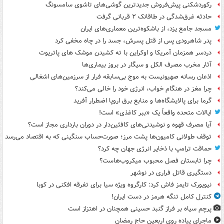
رکوردشکنی پیش‌فروش جدیدترین گوشی‌های تاشوی سامسونگ
حادثه غرق‌شدگی در طاقانک ۲ قربانی گرفت
مسجد جامع یزد، از باشکوه‌ترین معماری‌های ایران
پدر شاهرودی پس از قتل پسرش، جسد را در چاه مخفی کرد
دردسر همزمان آمریکا و اوکراین با ته کشیدن موشک های پاتریوت
آثار مخرب مصرف الکل و سیگار در بروز بیماری‌ها
اذعان رسانه صهیونیست به موج بی‌سابقه فرار از سرزمین‌های اشغالی
چرا مغز در هنگام خواب، انرژی خود را خالی می‌کند؟
گرما برای پالایشگاه‌ها و منابع برق اروپا اضطرار آفرید
ایالات متحده واقعاً یک «ببر کاغذی» است!
آیا مصرف قهوه و نوشیدنی‌های کافئین‌دار در دوران بارداری مجاز است؟
توقف طولانی کامیون‌ها پشت مرز؛ صورت‌حساب سنگینی که به اقتصاد می‌رسد
حماقت ترامپ با ذخایر انرژی جهان چه کرد؟
چرا تابستان فصل محبوب میکروب‌هاست؟
دستگیری قاتل فراری در نوشهر
نیویورک تایمز فاش کرد: کارگروه ویژه سیا برای تفرقه افکنی در کوبا
کنترل کامل تنگه هرمز در دست ایران!
پرچم سیاه بر فراز گنبد حسینی همچنان در اهتزاز است
ماجرای پیاده روی اربعین حاج رمضان