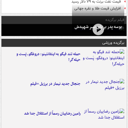
قیمت نفت برنت به ۷۹ دلار رسید
افزایش قیمت طلا و نقره جهانی
فیلم برگزیده
بوسه‌ پدر بر پای پسر شهیدش
برگزیده ورزشی
حمله تند فیگو به اینفانتینو: دروغگو، پَست‌ و
حیله‌گر!
جنجال جدید نیمار در برزیل +فیلم
رامین رضاییان رسماً از استقلال جدا شد