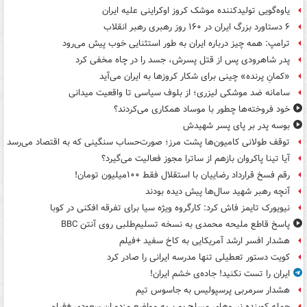
یاوه‌گویی تولیدکننده موشک کروز اوکراینی علیه ایران
۶ دستاورد بزرگ ایران در ۱۶۰ روز رهبری رهبر انقلاب
ترامپ: همه چیز درباره ایران به طور استثنایی خوب پیش می‌رود
پدر شاهرودی پس از قتل پسرش، جسد را در چاه مخفی کرد
«کمانِ پرنده» چینی برای شکار کروزها به ایران می‌آید
سامانه ضد موشکی لیزری؛ از بلوف سیاسی تا واقعیت میدانی
خود فروخته‌ها چطور با موساد همکاری می‌کردند؟
بوسه‌ پدر بر پای پسر شهیدش
توقف طولانی کامیون‌ها پشت مرز؛ صورت‌حساب سنگینی که به اقتصاد می‌رسد
آیا تینا پاکروان بازهم از ساترا مجوز فعالیت می‌گیرد؟
رقم فسخ قرارداد رضاییان با استقلال فقط ۱۰۰میلیون تومان!
آنچه رهبر شهید سال‌ها پیش دیده بودند
نیویورک تایمز فاش کرد: کارگروه ویژه سیا برای تفرقه افکنی در کوبا
پاسخ قاطع ملیحه محمدی به نسخه تسلیم‌طلبی روی آنتن BBC
هشدار افسر ارشد آمریکایی به کاخ سفید +فیلم
کویت دستور تعطیلی تنها مدرسه ایرانی را صادر کرد
ایران را تست نکنید! جاده‌ی خشم ایران!
هشدار سرمربی پرسپولیس به جاسوس تیم
حمله کوبنده نیروهای مسلح یمن به مواضع مزدوران سعودی +فیلم