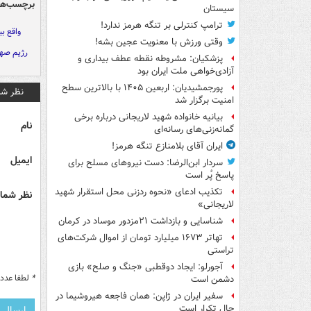
برچسب‌ها
سیستان
ترامپ کنترلی بر تنگه هرمز ندارد!
واقع بی
وقتی ورزش با معنویت عجین بشه!
رژیم صه
پزشکیان: مشروطه نقطه عطف بیداری و
آزادی‌خواهی ملت ایران بود
پورجمشیدیان: اربعین ۱۴۰۵ با بالاترین سطح
نظر شم
امنیت برگزار شد
بیانیه خانواده شهید لاریجانی درباره برخی
نام
گمانه‌زنی‌های رسانه‌ای
ایران آقای بلامنازع تنگه هرمز!
ایمیل
سردار ابن‌الرضا: دست نیروهای مسلح برای
پاسخ پُر است
تکذیب ادعای «نحوه ردزنی محل استقرار شهید
نظر شما 
لاریجانی»
شناسایی و بازداشت ۲۱مزدور موساد در کرمان
تهاتر ۱۶۷۳ میلیارد تومان از اموال شرکت‌های
تراستی
آجورلو: ایجاد دوقطبی «جنگ و صلح‌» بازی
*
لطفا عدد م
دشمن است
سفیر ایران در ژاپن: همان فاجعه هیروشیما در
حال تکرار است