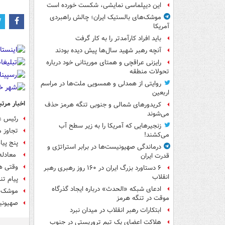
این دیپلماسی نمایشی، شکست خورده است
موشک‌های بالستیک ایران؛ چالش راهبردی
آمریکا
باید افراد کارآمدتر را به کار گرفت
آنچه رهبر شهید سال‌ها پیش دیده بودند
رایزنی عراقچی و همتای موریتانی خود درباره
تحولات منطقه
روایتی از همدلی و همسویی ملت‌ها در مراسم
اربعین
اخبار مرتب
کریدورهای شمالی و جنوبی تنگه هرمز حذف
می‌شوند
رئیس عد
زنجیرهایی که آمریکا را به زیر سطح آب
تجاوز 
می‌کشند!
پنج پیا
درماندگی صهیونیست‌ها در برابر استراتژی و
معادله 
قدرت ایران
وقتی ه
۶ دستاورد بزرگ ایران در ۱۶۰ روز رهبری رهبر
انقلاب
پیام تن
ادعای شبکه «الحدث» درباره ایجاد گذرگاه
موشک‌ها
موقت در تنگه هرمز
صهیونیس
ابتکارات رهبر انقلاب در میدان نبرد
هلاکت اعضای یک تیم تروریستی در جنوب