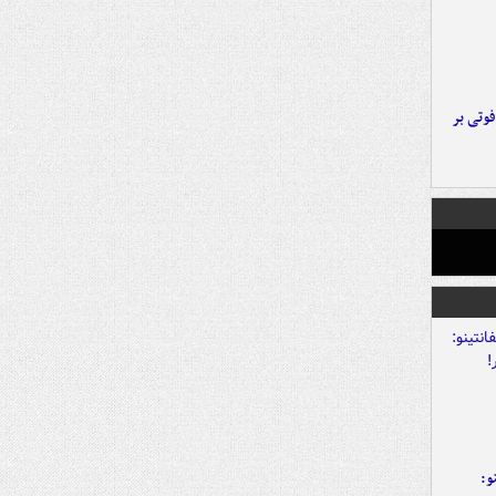
ورد پراید با تیر برق ۲ فوتی بر
و: