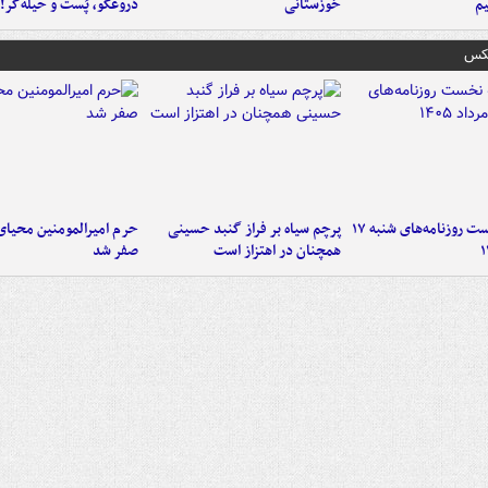
م
خوزستانی
دروغگو، پَست‌ و حیله‌گر!
عکس
صفحه نخست روزنامه‌های شنبه ۱۷
پرچم سیاه بر فراز گنبد حسینی
حرم امیرالمومنین محیای
همچنان در اهتزاز است
صفر شد