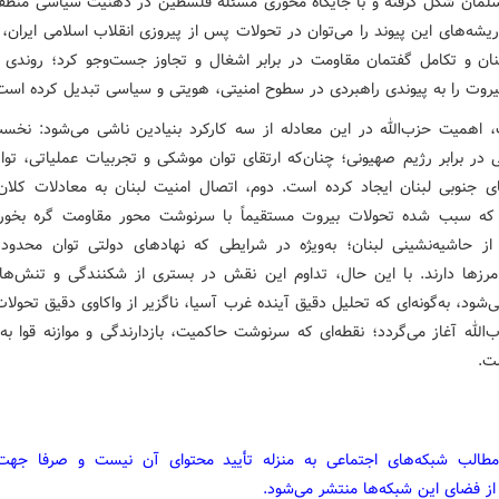
لمان شکل گرفته و با جایگاه محوری مسئله فلسطین در ذهنیت سیاسی منطق
یشه‌های این پیوند را می‌توان در تحولات پس از پیروزی انقلاب اسلامی ایران،
نان و تکامل گفتمان مقاومت در برابر اشغال و تجاوز جست‌وجو کرد؛ روندی ک
بیروت را به پیوندی راهبردی در سطوح امنیتی، هویتی و سیاسی تبدیل کرده است
، اهمیت حزب‌الله در این معادله از سه کارکرد بنیادین ناشی می‌شود: نخست
ی در برابر رژیم صهیونی؛ چنان‌که ارتقای توان موشکی و تجربیات عملیاتی، تواز
ی جنوبی لبنان ایجاد کرده است. دوم، اتصال امنیت لبنان به معادلات کلان
ه سبب شده تحولات بیروت مستقیماً با سرنوشت محور مقاومت گره بخور
از حاشیه‌نشینی لبنان؛ به‌ویژه در شرایطی که نهادهای دولتی توان محدودت
رزها دارند. با این حال، تداوم این نقش در بستری از شکنندگی و تنش‌ها
شود، به‌گونه‌ای که تحلیل دقیق آینده غرب آسیا، ناگزیر از واکاوی دقیق تحولات
الله آغاز می‌گردد؛ نقطه‌ای که سرنوشت حاکمیت، بازدارندگی و موازنه قوا به
ت.
مطالب شبکه‌های اجتماعی به منزله تأیید محتوای آن نیست و صرفا جه
از فضای این شبکه‌ها منتشر می‌شود.