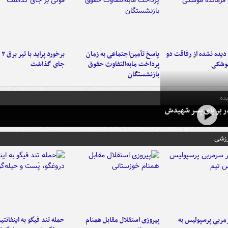
یده نشده از رفاقت دو
پاسخ تأمین‌اجتماعی به زمان
برخ
موشکی
پرداخت مابه‌التفاوت حقوق
جای گذاشت
بازنشستگان
ده
در بر پای پسر شهیدش
رزشی
ربی پرسپولیس به
پیروزی استقلال مقابل همنام
حمله تند فیگو به اینفانتین