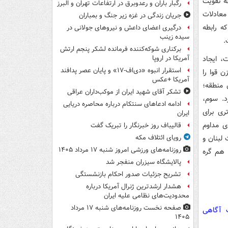
ه تقویت
رگبار باران و رعدوبرق در ارتفاعات تهران و البرز
 معادلات
جریان زندگی در غزه زیر جنگ و بمباران
ه رابطه
درگیری اعضای داعش و نیروهای جولانی در
سیده زینب
.
برکناری شوکه‌کننده فرمانده لشکر پنجم ارتش
، ایجاد
آمریکا در اروپا
استقرار انبوه «دی‌اف‑۱۷» و پایان عصر پدافند
ن قوا را
آمریکا +عکس
 منطقه؛
تشکر آقای شهید ایران از موکب‌داران عراقی
د. سوم،
ادامه ادعاهای سنتکام درباره محاصره دریایی
ری برای
ایران
ی مداوم
قالیباف روز خبرنگار را تبریک گفت
 لبنان و
رویای ائتلاف مکه
روزنامه‌های ورزشی امروز ‌شنبه ۱۷ مرداد ۱۴۰۵
 هم گره
پالایشگاه سیزران منفجر شد
تشریح جزئیات صدور احکام بازنشستگی
هشدار ارشدترین ژنرال آمریکا درباره
محدودیت‌های نظامی علیه ایران
صفحه نخست روزنامه‌های شنبه ۱۷ مرداد
ت آگاهی
۱۴۰۵