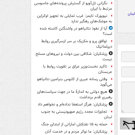
نگرانی تل‌آویو از گسترش پرونده‌های جاسوسی
مرتبط با ایران
بنان
نیویورک تایمز: غرب تمایلی به تجهیز اوکراین
به موشک‌های رهگیر ندارد
آیا از نفوذ نتانیاهو در واشنگتن کاسته شده
است؟
توافق پرو و مکزیک بر سر ازسرگیری روابط
دیپلماتیک
پزشکیان: شکافی بین دولت و نیروهای مسلح
نیست
تاکید نخست‌وزیر عراق بر تقویت روابط با
عربستان
وقتی رسانه عبری از کابوس بنیامین نتانیاهو
می‌گوید
هیچ دولتی به اندازۀ ما در جهت سیاست‌های
رهبری قدم برنداشت
پزشکیان: هرگز استعفا نداده‌ام و نخواهم داد
تجاوزات مجدد رژیم صهیونیستی به جنوب
لبنان
حمله به ۱۵ نفتکش‌ اماراتی از ابتدای جنگ
پزشکیان: ما نوکر مردم و در خدمت آنان