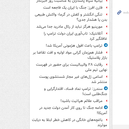
بیانیه سپاه پاسداران به مناسبت روز خبرنگار
فارن افرز: جنگ با ایران یک فاجعه است
تنگی انگشتر و کفش در گرما؛ واکنش طبیعی
بدن یا هشدار جدی؟
مورینیو هرگز نباید از رئال مادرید جدا می‌شد
آتلانتیک: تاب‌آوری ایران دولت ترامپ را
غافلگیر کرد
ترامپ باعث افول هژمونی آمریکا شد!
فشار هم‌زمان گرانی مواد اولیه و افت تقاضا بر
بازار پلاستیک
رقابت ۲۸ والیبالیست برای حضور در فهرست
نهایی تیم ملی
اسامی ژل‌های غیر مجاز شستشوی پوست
منتشر شد
سندرز: ترامپ نماد فساد، اقتدارگرایی و
جنگ‌طلبی است!
مراقب علائم هپاتیت باشید!
ادامه جنگ تا روی کار آمدن دولت جدید در
آمریکا!
باغچه‌های خانگی در کاهش خطر ابتلا به دیابت
موثرند