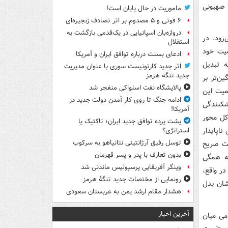
 صهیونی
ماموریت در حال پایان است!
۶ فوتی و ۵ مصدوم بر اثر تصادف زنجیره‌ای
دروازه‌بان اسپانیایی در یک‌قدمی بازگشت به
رود. در
استقلال
میت خود
ادعای بسنت درباره توافق ایران و آمریکا
ه تبدیل
اثر جدید کارتونیست سوری با عنوان مدیریت
جدید تنگه هرمز
ن‌تر بر
پالایشگاه نفت اسلواکی منفجر شد
همیت این
ادامه جنگ تا روی کار آمدن دولت جدید در
کنندگی
آمریکا!
کل محور
پشت پرده توافق جدید ایران؛ تاکتیک یا
اپایدار
استراتژی؟
توسل رفیق آرژانتینی نتانیاهو به سرکوب
یت صریح
بدون تعارف با پدر و پسر قهرمان
که همگی
وینگر آفریقایی پرسپولیس ماندنی شد
ر واقع،
رونمایی از مختصات جدید تنگۀ هرمز
شان بدل
هشدار مقام ارشد یمن به عربستان سعودی
آخرین اخبار
می میان