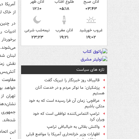
اذان صبح
طلوع آفتاب
اذان ظهر
آمریکا د
۱۲:۱۰
۰۵:۱۸
۰۳:۴۳
از خاک ل
در چنین 
غروب خورشید
اذان مغرب
نیمه‌شب شرعی
ادبیات ر
۲۳:۲۳
۱۹:۲۱
۱۹:۰۲
برخوردار
می‌شوند.
لبنان شده
نقش زما
تازه های سیاست
آتش‌بس‌ه
مقاومت ف
قالیباف روز خبرنگار را تبریک گفت
خواهد بو
پزشکیان: ما نوکر مردم و در خدمت آنان
هستیم
تهران از
عراقچی: زمان آن فرا رسیده است که به خود
نشان‌دهن
متکی باشیم
جمهوری ا
ترامپ التماس‌کننده توافقی است که خود
ویران کرد
شده‌اند.
واکنش بقائی به خیالبافی ترامپ
این اتحا
اظهارات وزیر خزانه‌داری آمریکا با مواضع قبلی