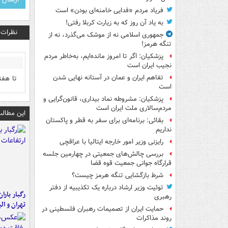
فریاد مردم «فدایی خامنه‌ای بودن» است
به یاد آن روز که به زیارت کربلا رفتی!
نظرات
جمهوری اسلامی نه از موشک می‌گذرد، نه از
تنگه هرمز!
پزشکیان: اگر تا امروز مانده‌ایم، به‌خاطر مردم
نجیب ایران است
تفاهم ایران و عمان در آستانه نهایی شدن
تا هفت
است
پزشکیان: مشروطه نماد بیداری، قانون‌گرایی و
مردم‌سالاری ملت ایران است
این مطالب
بقائی: برنامه‌ای برای سفر به قطر و پاکستان
نداریم
رایزنی وزیر امور خارجه ایتالیا با عراقچی
بررسی چالش‌های جمعیتی در چهارمین جلسه
قرارگاه جوانی جمعیت قوه قضا
شرط بازگشایی تنگه هرمز چیست؟
توئیت وزیر ارشاد درباره یک تکذیبیه از دفتر
رگبار بارا
رهبری
تهران و الب
حمایت ایران از تصمیمات رهبران فلسطینی در
روند مذاکرات