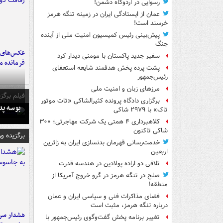
رسوایی در اردوگاه دشمن!
عمان از ایستادگی ایران در زمینه تنگه هرمز
خرسند است!
پیش‌بینی رئیس کمیسیون امنیت ملی از آینده
جنگ
عکس‌های د
سفیر جدید پاکستان با مومنی دیدار کرد
فرمانده‌ 
پشت پرده پخش هدفمند شایعه استعفای
رئیس‌جمهور
مرزهای زبان و امنیت ملی
فیلم برگزی
برگزاری دادگاه پرونده کثیرالشاکی «تات موتور
بوسه‌ پ
تاک» با ۲۹۷۹ شاکی
کلاهبرداری ۴ همتی یک شرکت مهاجرتی؛ ۳۰۰
شاکی تاکنون
برگزیده و
خدمت‌رسانی قهرمان بدنسازی ایران به زائرین
اربعین
تلاقی دو اراده پولادین در هندسه قدرت
صلح در تنگه هرمز در گرو خروج آمریکا از
منطقه!
فضای مذاکرات فنی و سیاسی ایران و عمان
درباره تنگه هرمز، مثبت است
هشدار سرم
تغییر برنامه پخش گفت‌وگوی رئیس‌جمهور با