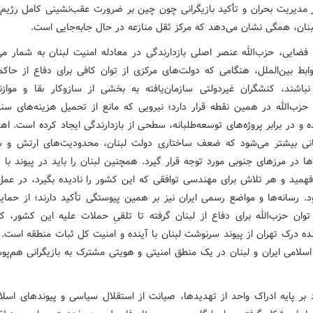
ر مدیریت بحران و تأکید بازیگرانی چون چین بر ضرورت عقب‌نشینی کامل رژیم
بنان، همگی نشان می‌دهد که مرکز ثقل منازعه در حال جابه‌جایی است.
فضایی، حزب‌الله عنصر اصلی بازدارندگی در معادله امنیت لبنان به شمار می‌
وابط بین‌الملل، هنگامی که دولت‌های مرکزی از توان کافی برای دفاع از حاک
 نباشند، کنشگران غیردولتی سازمان‌یافته به بخشی از سازوکار بقا و موازن
 حزب‌الله در همین نقطه قرار دارد؛ نیرویی که مانع از تحمیل هزینه‌های سنگی
 و در برابر پروژه‌های توسعه‌طلبانه، سطحی از بازدارندگی ایجاد کرده است. ا
نی بیشتر می‌شود که ضعف ساختاری دولت لبنان، محدودیت‌های ارتش و ش
ا در مرزهای جنوبی مورد توجه قرار گیرد. همچنین لبنان را باید در پیوند با 
همید و هر تلاش برای مهندسی توافقی که این کشور را نادیده بگیرد، در عمل ن
د. رسانه‌ها و مواضع رسمی ایران نیز بر همین پیوستگی تأکید دارند؛ از حما
 توان حزب‌الله برای دفاع از لبنان گرفته تا تلقیِ حملات علیه این کشور، 
ده درک تهران از پیوند سرنوشت لبنان با آینده و امنیت کل ثبات منطقه است. د
سلامی ایران و لبنان در یک منطق امنیتی و هویتی مشترک به بازیگرانی هم‌پو
د بر پایه ادراک واحد از تهدیدها، صیانت از استقلال سیاسی و پیوندهای اسلا