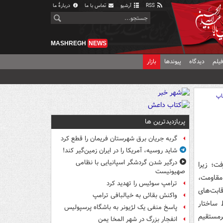
RSS
آرشیو
تماس با ما
دربارهٔ ما
MASHREGH
NEWS
یلم
دیدگاه
پیوندها
بازار
اپ
پربازدیدترین ها
گربه جریان برق شهرستان فریمان را قطع کرد
شاید روسیه، آمریکا را در ایران زمین‌گیر کند!
درگیر شدن گردشگر اسپانیایی با نظامی
ت؛ زیرا
صهیونیست
مقاومت،
ترامپ سوئیس را تهدید کرد
قابت‌های
واکنش بقائی به خیالبافی ترامپ
 ساختار
پاسخ منفی یک لژیونر به باشگاه پرسپولیس
رمستقیم
انفجار بزرگ در شهر المخا یمن