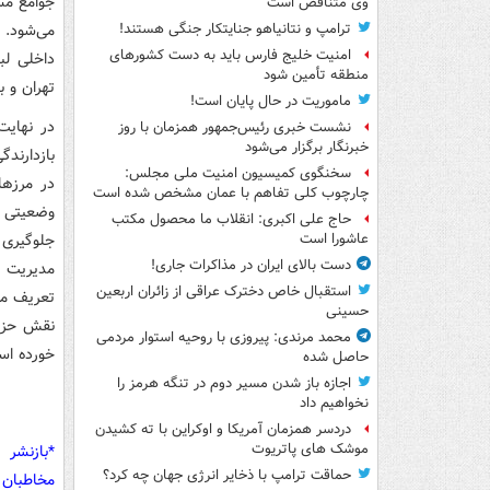
جوامع مس
وی متناقض است
می‌شود. ر
ترامپ و نتانیاهو جنایتکار جنگی هستند!
امنیت خلیج فارس باید به دست کشورهای
داخلی لب
منطقه تأمین شود
تهران و 
ماموریت در حال پایان است!
در نهایت
نشست خبری رئیس‌جمهور همزمان با روز
خبرنگار برگزار می‌شود
بازدارندگ
سخنگوی کمیسیون امنیت ملی مجلس:
در مرزها
چارچوب کلی تفاهم با عمان مشخص شده است
وضعیتی ک
حاج علی اکبری: انقلاب ما محصول مکتب
جلوگیری 
عاشورا است
دست بالای ایران در مذاکرات جاری!
مدیریت م
استقبال خاص دخترک عراقی از زائران اربعین
تعریف می‌
حسینی
نقش حزب‌
محمد مرندی: پیروزی با روحیه استوار مردمی
خورده اس
حاصل شده
اجازه باز شدن مسیر دوم در تنگه هرمز را
نخواهیم داد
دردسر همزمان آمریکا و اوکراین با ته کشیدن
موشک های پاتریوت
*بازنشر 
حماقت ترامپ با ذخایر انرژی جهان چه کرد؟
مخاطبان 