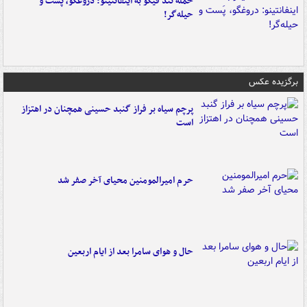
حمله تند فیگو به اینفانتینو: دروغگو، پَست‌ و
حیله‌گر!
برگزیده عکس
پرچم سیاه بر فراز گنبد حسینی همچنان در اهتزاز
است
حرم امیرالمومنین محیای آخر صفر شد
حال و هوای سامرا بعد از ایام اربعین