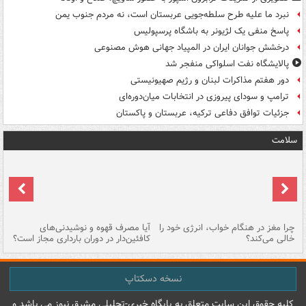
نبرد ما علیه طرح سلطه‌جویی عربستان است، نه مردم جنوب یمن
پاسخ منفی یک لژیونر به باشگاه پرسپولیس
درخشش جوانان ایران در المپیاد جهانی هوش مصنوعی
پالایشگاه نفت اسلواکی منفجر شد
دور هفتم مذاکرات لبنان و رژیم صهیونیستی
ترامپ و سودای پیروزی در انتخابات میان‌دوره‌ای
جزئیات توافق دفاعی ترکیه، عربستان و پاکستان
سلامت
ت
چرا مغز در هنگام خواب، انرژی خود را
آیا مصرف قهوه و نوشیدنی‌های
چر
خالی می‌کند؟
کافئین‌دار در دوران بارداری مجاز است؟
می
نسخه دسکتاپ
کليه حقوق اين سايت متعلق به پایگاه خبري-تحليلي مشرق نيوز می باشد و