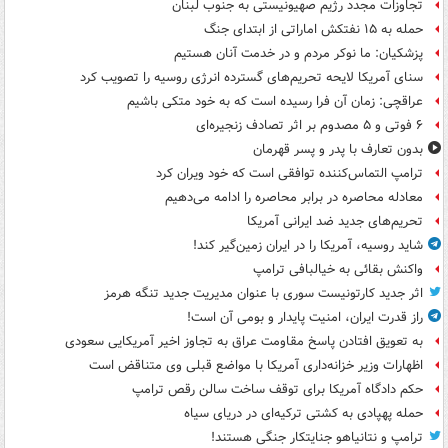
تجاوزات مجدد رژیم صهیونیستی به جنوب لبنان
حمله به ۱۵ نفتکش‌ اماراتی از ابتدای جنگ
پزشکیان: ما نوکر مردم و در خدمت آنان هستیم
سنای آمریکا لایحه تحریم‌های گسترده انرژی روسیه را تصویب کرد
عراقچی: زمان آن فرا رسیده است که به خود متکی باشیم
۶ فوتی و ۵ مصدوم بر اثر تصادف زنجیره‌ای
بدون تعارف با پدر و پسر قهرمان
ترامپ التماس‌کننده توافقی است که خود ویران کرد
معادله محاصره در برابر محاصره را ادامه می‌دهیم
تحریم‌های جدید ضد ایرانی آمریکا
شاید روسیه، آمریکا را در ایران زمین‌گیر کند!
واکنش بقائی به خیالبافی ترامپ
اثر جدید کارتونیست سوری با عنوان مدیریت جدید تنگه هرمز
راز قدرت ایران، امنیت پایدار و بومی آن است!
به تعویق افتادن پاسخ مقاومت عراق به تجاوز اخیر آمریکایی سعودی
اظهارات وزیر خزانه‌داری آمریکا با مواضع قبلی وی متناقض است
حکم دادگاه آمریکا برای توقف ساخت سالن رقص ترامپ
حمله پهپادی به کشتی ترکیه‌ای در دریای سیاه
ترامپ و نتانیاهو جنایتکار جنگی هستند!