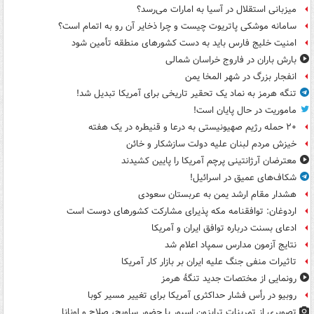
میزبانی استقلال در آسیا به امارات می‌رسد؟
سامانه موشکی پاتریوت چیست و چرا ذخایر آن رو به اتمام است؟
امنیت خلیج فارس باید به دست کشورهای منطقه تأمین شود
بارش باران در فاروج خراسان شمالی
انفجار بزرگ در شهر المخا یمن
تنگه هرمز به نماد یک تحقیر تاریخی برای آمریکا تبدیل شد!
ماموریت در حال پایان است!
۲۰ حمله رژیم صهیونیستی به درعا و قنیطره در یک هفته
خیزش مردم لبنان علیه دولت سازشکار و خائن
معترضان آرژانتینی پرچم آمریکا را پایین کشیدند
شکاف‌های عمیق در اسرائیل!
هشدار مقام ارشد یمن به عربستان سعودی
اردوغان: توافقنامه مکه پذیرای مشارکت کشورهای دوست است
ادعای بسنت درباره توافق ایران و آمریکا
نتایج آزمون مدارس سمپاد اعلام شد
تاثیرات منفی جنگ علیه ایران بر بازار کار آمریکا
رونمایی از مختصات جدید تنگۀ هرمز
روبیو در رأس فشار حداکثری آمریکا برای تغییر مسیر کوبا
تصویری از تمرینات ترابزون اسپور با حضور ساویچ، صلاح و اونانا