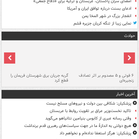
امضای سران پاکستان، عربستان و ترکیه برای «دفاع جمعی»
ادعای بسنت درباره توافق ایران و آمریکا
انفجار بزرگ در شهر المخا یمن
نمایی زیبا از تنگه کریان جزیره قشم
حوادث
۶ فوتی و ۵ مصدوم بر اثر تصادف
گربه جریان برق شهرستان فریمان را
رگ
زنجیره‌ای
قطع کرد
آخرین اخبار
پزشکیان: شکافی بین دولت و نیروهای مسلح نیست
تاکید نخست‌وزیر عراق بر تقویت روابط با عربستان
وقتی رسانه عبری از کابوس بنیامین نتانیاهو می‌گوید
هیچ دولتی به اندازۀ ما در جهت سیاست‌های رهبری قدم برنداشت
پزشکیان: هرگز استعفا نداده‌ام و نخواهم داد