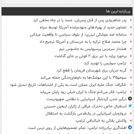
پربازدیدترین ها
پدر شاهرودی پس از قتل پسرش، جسد را در چاه مخفی کرد
تصاویر جدید از پهپادهای منهدم‌شده آمریکا توسط سپاه
سامانه ضد موشکی لیزری؛ از بلوف سیاسی تا واقعیت میدانی
چرا محمد صلاح ترکیه را به عربستان و آمریکا ترجیح داد
هشدار سرمربی پرسپولیس به جاسوس تیم
برخورد پراید با تیر برق ۲ فوتی بر جای گذاشت
ترامپ سوئیس را تهدید کرد
گربه جریان برق شهرستان فریمان را قطع کرد
سوخو۳۵ با این موشک‌ها به ناوهای‌جنگی حمله می‌کند
تلگراف: جنگ علیه ایران ممکن است به یکی از اشتباهات تاریخ تبدیل شود
ترامپ: فکر می‌کنم جنگ با ایران خیلی زود پایان می‌یابد
درگیر شدن گردشگر اسپانیایی با نظامی صهیونیست
استقبال خاص دخترک عراقی از زائران اربعین حسینی
دروازه‌بان اسپانیایی در یک‌قدمی بازگشت به استقلال
واکنش بقائی به خیالبافی ترامپ
افشاگری برادرزاده ترامپ: تمام تصمیم‌هایش از روی ترس است