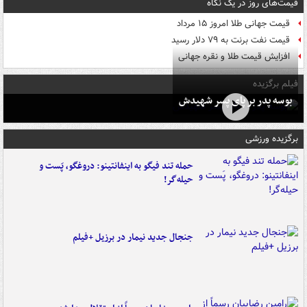
قیمت‌های روز در یک نگاه
قیمت جهانی طلا امروز ۱۵ مرداد
قیمت نفت برنت به ۷۹ دلار رسید
افزایش قیمت طلا و نقره جهانی
فیلم برگزیده
بوسه‌ پدر بر پای پسر شهیدش
برگزیده ورزشی
حمله تند فیگو به اینفانتینو: دروغگو، پَست‌ و
حیله‌گر!
جنجال جدید نیمار در برزیل +فیلم