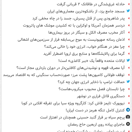
حادثه غرق‌شدگی در طاقانک ۲ قربانی گرفت
مسجد جامع یزد، از باشکوه‌ترین معماری‌های ایران
پدر شاهرودی پس از قتل پسرش، جسد را در چاه مخفی کرد
دردسر همزمان آمریکا و اوکراین با ته کشیدن موشک های پاتریوت
آثار مخرب مصرف الکل و سیگار در بروز بیماری‌ها
اذعان رسانه صهیونیست به موج بی‌سابقه فرار از سرزمین‌های اشغالی
چرا مغز در هنگام خواب، انرژی خود را خالی می‌کند؟
گرما برای پالایشگاه‌ها و منابع برق اروپا اضطرار آفرید
ایالات متحده واقعاً یک «ببر کاغذی» است!
آیا مصرف قهوه و نوشیدنی‌های کافئین‌دار در دوران بارداری مجاز است؟
توقف طولانی کامیون‌ها پشت مرز؛ صورت‌حساب سنگینی که به اقتصاد می‌رسد
حماقت ترامپ با ذخایر انرژی جهان چه کرد؟
چرا تابستان فصل محبوب میکروب‌هاست؟
دستگیری قاتل فراری در نوشهر
نیویورک تایمز فاش کرد: کارگروه ویژه سیا برای تفرقه افکنی در کوبا
کنترل کامل تنگه هرمز در دست ایران!
پرچم سیاه بر فراز گنبد حسینی همچنان در اهتزاز است
ماجرای پیاده روی اربعین حاج رمضان
این دیپلماسی نمایشی، شکست خورده است