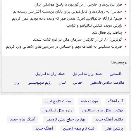
فرار ایرلاین‌های خارجی از بن‌گوریون با پاسخ موشکی ایران
حماس: به رویکردهای قابل‌قبولی برای پایان بن‌بست آتش‌بس رسیده‌ایم
فیلم/ قرارگاه خاتم‌الانبیا(ص): همان طور که وعده داده بودیم عمل کردیم
رایزنی مجدد تلفنی نتانیاهو و ترامپ
پدافند یزد فعال شد
گوترش: ۸۰ تن از کارکنان سازمان ملل در غزه کشته شدند
ضربات سنگینی به اهداف مهم و حساس در سرزمین‌های اشغالی وارد کردیم
برچسب‌ها
فلسطین
حمله ایران به اسرائیل
حمله ایران به اسراییل
مقاومت اسلامی فلسطین
حماس
لبنان
رژیم صهیونیستی
ایران
آپ آهنگ
موزیک شاه
سایت تاریخ ایران
بهترین هتل های استانبول
رزرو هتل استانبول
دانلود آهنگ جدید
بهترین جراح بینی ترمیمی
آهنگ های جدید
پرشین هتل
ثبت نام بیمه اربعین
آهنگ جدید