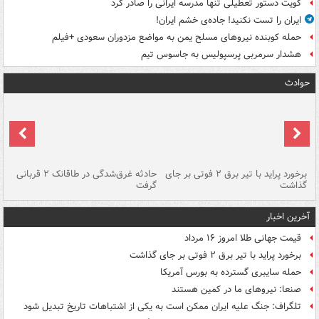
کویت دستور تعطیلی تنها مدرسه ایرانی را صادر کرد
ایران را تست نکنید! جاده‌ی خشم ایران!
حمله کوبنده نیروهای مسلح یمن به مواضع مزدوران سعودی +فیلم
هشدار سرمربی پرسپولیس به جاسوس تیم
حوادث
برخورد پراید با تیر برق ۲ فوتی بر جای
حادثه غرق‌شدگی در طاقانک ۲ قربانی
پد
گذاشت
گرفت
جس
آخرین اخبار
قیمت جهانی طلا امروز ۱۶ مرداد
برخورد پراید با تیر برق ۲ فوتی بر جای گذاشت
حمله سایبری گسترده به بورس آمریکا
صنعا: نیروهای ما در کمین‌ هستند
تلگراف: جنگ علیه ایران ممکن است به یکی از اشتباهات تاریخ تبدیل شود