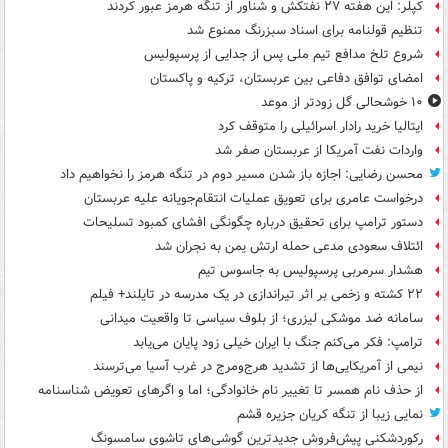
کپلر: این هفته ۲۷ نفتکش و شناور از تنگه هرمز عبور کردند
تنظیم قولنامه برای اسناد سبزرنگ ممنوع شد
شروع تلخ مدافع تیم ملی پس از جدایی از پرسپولیس
امضای توافق دفاعی بین عربستان، ترکیه و پاکستان
۱۰ خوشحالی گل زودتر از موعد
ایتالیا خرید رادار اسرائیلی را متوقف کرد
واردات نفت آمریکا از عربستان صفر شد
محسن رضایی: اجازه باز شدن مسیر دوم در تنگه هرمز را نخواهیم داد
درخواست عامری برای تعویق عملیات انتقام‌جویانه علیه عربستان
دستور ترامپ برای تحقیق درباره چگونگی افشای کمبود تسلیحات
ائتلاف سعودی مدعی حمله ارتش یمن به نجران شد
هشدار سرمربی پرسپولیس به جاسوس تیم
۲۲ کشته و زخمی بر اثر تیراندازی در یک مدرسه در تایلند+ فیلم
سامانه ضد موشکی لیزری؛ از بلوف سیاسی تا واقعیت میدانی
ترامپ: فکر می‌کنم جنگ با ایران خیلی زود پایان می‌یابد
نیمی از آمریکایی‌ها از تشدید هرج‌ومرج در غرب آسیا می‌ترسند
از حذف نام همسر تا تغییر نام خانوادگی؛ اما و اگرهای تعویض شناسنامه
نمایی زیبا از تنگه کریان جزیره قشم
رکوردشکنی پیش‌فروش جدیدترین گوشی‌های تاشوی سامسونگ