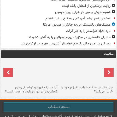
روایت پزشکیان از انحلال بانک آینده
شمیم خوش رضوی در هوای بین‌الحرمین
هشدار افسر ارشد آمریکایی به کاخ سفید +فیلم
موشک‌های بالستیک ایران؛ چالش راهبردی آمریکا
باید افراد کارآمدتر را به کار گرفت
حامیان فلسطین در مکزیک پرچم اسرائیل را به آتش کشیدند
دبیرکل سازمان ملل باز هم خواستار آتش‌بس فوری در اوکراین شد
سلامت
ت
چرا مغز در هنگام خواب، انرژی خود را
آیا مصرف قهوه و نوشیدنی‌های
چر
خالی می‌کند؟
کافئین‌دار در دوران بارداری مجاز است؟
می
نسخه دسکتاپ
کليه حقوق اين سايت متعلق به پایگاه خبري-تحليلي مشرق نيوز می باشد و