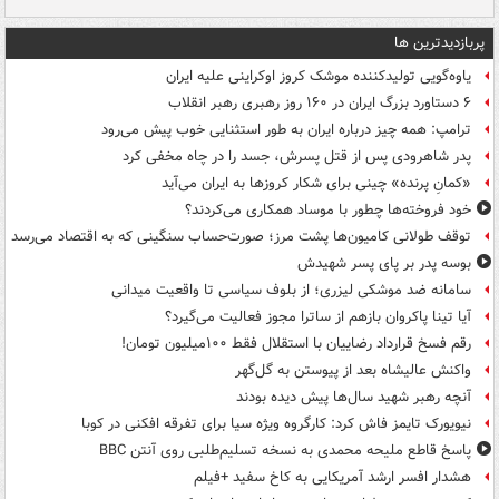
پربازدیدترین ها
یاوه‌گویی تولیدکننده موشک کروز اوکراینی علیه ایران
۶ دستاورد بزرگ ایران در ۱۶۰ روز رهبری رهبر انقلاب
ترامپ: همه چیز درباره ایران به طور استثنایی خوب پیش می‌رود
پدر شاهرودی پس از قتل پسرش، جسد را در چاه مخفی کرد
«کمانِ پرنده» چینی برای شکار کروزها به ایران می‌آید
خود فروخته‌ها چطور با موساد همکاری می‌کردند؟
توقف طولانی کامیون‌ها پشت مرز؛ صورت‌حساب سنگینی که به اقتصاد می‌رسد
بوسه‌ پدر بر پای پسر شهیدش
سامانه ضد موشکی لیزری؛ از بلوف سیاسی تا واقعیت میدانی
آیا تینا پاکروان بازهم از ساترا مجوز فعالیت می‌گیرد؟
رقم فسخ قرارداد رضاییان با استقلال فقط ۱۰۰میلیون تومان!
واکنش عالیشاه بعد از پیوستن به گل‌گهر
آنچه رهبر شهید سال‌ها پیش دیده بودند
نیویورک تایمز فاش کرد: کارگروه ویژه سیا برای تفرقه افکنی در کوبا
پاسخ قاطع ملیحه محمدی به نسخه تسلیم‌طلبی روی آنتن BBC
هشدار افسر ارشد آمریکایی به کاخ سفید +فیلم