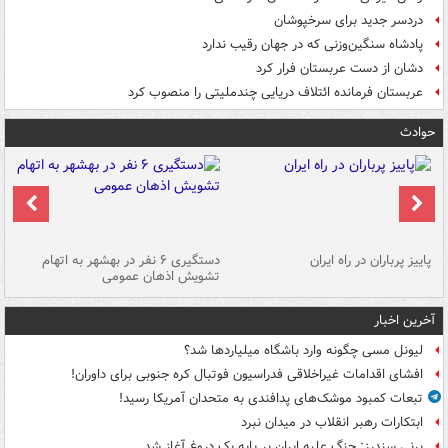
دردسر جدید برای سرخپوشان
پادشاه سنگین‌وزنی که در جهان رقیب ندارد
دشان از دست عربستان فرار کرد
عربستان فرمانده ائتلاف دریایی چندملیتی را منصوب کرد
حوادث
ن
پاییز پرباران در راه ایران
دستگیری ۶ نفر در بهشهر به اتهام
تشویش اذهان عمومی
اس
آخرین اخبار
لیونل مسی چگونه وارد باشگاه میلیاردها شد؟
افشای اقدامات غیراخلاقی فدراسیون فوتبال کره جنوبی برای داوران!
تبعات کمبود موشک‌های پدافندی به متحدان آمریکا رسید!
ابتکارات رهبر انقلاب در میدان نبرد
برنی سندرز: جنگ علیه ایران بر پایه یک دروغ آغاز شد