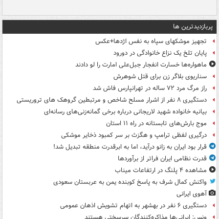
پربازدیدترین ها
تجهیز موشکهای سپاه به نفس اژدها+عکس
پایان تلخ یک نزاع خانوادگی در دورود
ماهواره‌ها خسارت انفجار جبل‌علی امارت را لو دادند
سناریوی بلاگر زن برای قتل شوهرش
راز مرگ مرد ۷۲ ساله در تهرانپارس فاش شد
دستگیری ۸ نفر از اشرار مسلح شاخص و مرتبطین گروهک های تروریستی
بیانیه خانواده شهید لاریجانی درباره برخی گمانه‌زنی‌های رسانه‌ای
موج بارش‌های تابستانه در راه ۱۱ استان
درگیری لفظی ترامپ و هگزث بر سر کمبود ذخایر موشکی
قرار بود ایران به زانو درآید، اما به ابرقدرت منطقه تبدیل شد!
قدرت نظامی ایران فراتر از برآوردها
مشاهده ۴ پلنگ در ارتفاعات میناب
واکنش کمال شرف به پاسخ کوبنده یمن به عربستان سعودی
آهوی ایرانی
دستگیری ۶ نفر در بهشهر به اتهام تشویش اذهان عمومی
ونس: ایرانی‌ها مذاکره‌کنندگان سرسختی هستند