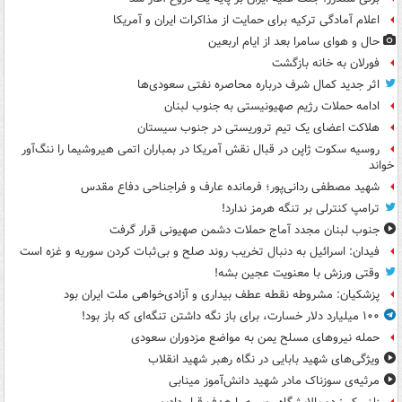
اعلام آمادگی ترکیه برای حمایت از مذاکرات ایران و آمریکا
حال و هوای سامرا بعد از ایام اربعین
فورلان به خانه بازگشت
اثر جدید کمال شرف درباره محاصره نفتی سعودی‌ها
ادامه حملات رژیم صهیونیستی به جنوب لبنان
هلاکت اعضای یک تیم تروریستی در جنوب سیستان
روسیه سکوت ژاپن در قبال نقش آمریکا در بمباران اتمی هیروشیما را ننگ‌آور
خواند
شهید مصطفی ردانی‌پور؛ فرمانده عارف و فراجناحی دفاع مقدس
ترامپ کنترلی بر تنگه هرمز ندارد!
جنوب لبنان مجدد آماج حملات دشمن صهیونی قرار گرفت
فیدان: اسرائیل به دنبال تخریب روند صلح و بی‌ثبات کردن سوریه و غزه است
وقتی ورزش با معنویت عجین بشه!
پزشکیان: مشروطه نقطه عطف بیداری و آزادی‌خواهی ملت ایران بود
۱۰۰ میلیارد دلار خسارت، برای باز نگه داشتن تنگه‌ای که باز بود!
حمله نیروهای مسلح یمن به مواضع مزدوران سعودی
ویژگی‌های شهید بابایی در نگاه رهبر شهید انقلاب
مرثیه‌ی سوزناک مادر شهید دانش‌آموز مینابی