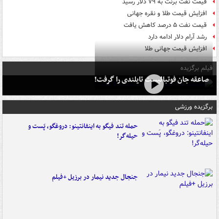
قیمت نفت برنت به ۷۹ دلار رسید
افزایش قیمت طلا و نقره جهانی
قیمت نفت ۵ درصد کاهش یافت
رشد آرام دلار ادامه دارد
افزایش قیمت جهانی طلا
فیلم برگزیده
صاعقه جان فوتبالیست تایلندی را گرفت!
برگزیده ورزشی
حمله تند فیگو به اینفانتینو: دروغگو، پَست‌ و
حیله‌گر!
جنجال جدید نیمار در برزیل +فیلم