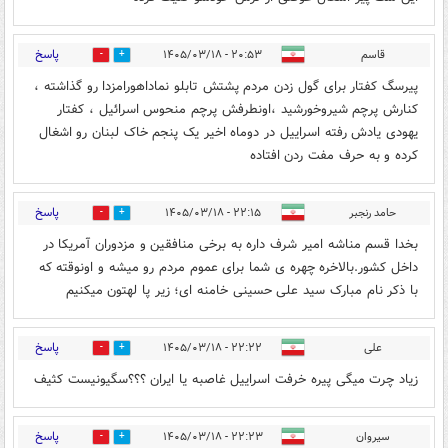
پاسخ
قاسم
۲۰:۵۳ - ۱۴۰۵/۰۳/۱۸
0
0
پیرسگ کفتار برای گول زدن مردم پشتش تابلو نماداهورامزدا رو گذاشته ،
کنارش پرچم شیروخورشید ،اونطرفش پرچم منحوس اسرائیل ، کفتار
یهودی یادش رفته اسراییل در دوماه اخیر یک پنجم خاک لبنان رو اشغال
کرده و به حرف مفت ردن افتاده
پاسخ
حامد رنجبر
۲۲:۱۵ - ۱۴۰۵/۰۳/۱۸
0
0
بخدا قسم مناشه امیر شرف داره به برخی منافقین و مزدوران آمریکا در
داخل کشور.بالاخره چهره ی شما برای عموم مردم رو میشه و اونوقته که
با ذکر نام مبارک سید علی حسینی خامنه ای؛ زیر پا لهتون میکنیم
پاسخ
علی
۲۲:۲۲ - ۱۴۰۵/۰۳/۱۸
0
0
زیاد چرت میگی پیره خرفت اسراییل غاصبه یا ایران ؟؟؟سگیونیست کثیف
پاسخ
سیروان
۲۲:۲۳ - ۱۴۰۵/۰۳/۱۸
0
2