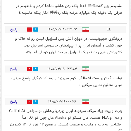
نشنیدم چی گفت🤣🤣 فقط پلک زدن هاشو تماشا کردم و خندیدم در
عرض یک دقیقه یک میلیارد مرتبه پلک زد🤣🤣 انگار پنکه ماشینه:)
پاسخ
رضا
۲۳:۳۷ - ۱۴۰۵/۰۳/۱۸
0
0
دروغگوی صهیونیست. در دوران آتش بس اسراییل لبنان رو له خاک و
خون کشید و آسمان ایران پر از پهپادهای جاسوسی اسراییل بود.
کشورهتی عربی به تحریک اسراییل بر ضد ایران درحال فعالیتند
پاسخ
۲۳:۵۳ - ۱۴۰۵/۰۳/۱۸
0
3
توله سگ تروریست اشغالگر، کرم میریزید و بعد که دیگران پاسخ میدن،
میای مظلوم نمایی میکنی :|
پاسخ
۰۰:۲۶ - ۱۴۰۵/۰۳/۱۹
0
0
چرت و‌‌ پرت زیاد میگه. نمیدونه ایران زیردریای‌هاش تو سواحل Calif (LA)
و Tex و FLA هست. مال مسکو‌ تو Alaska مال چین تو Or. اصأ
احتیاجی به باب و مندب و منصب نیست. درضمن ۱۲ هزار نه ۱۲ کیلومنر