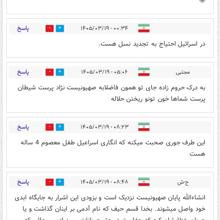
🤪
پاسخ
۰۰:۳۴ - ۱۴۰۵/۰۳/۱۹
0
0
در اسرائیل احتیاج به تجدید نسل هست.‌
پاسخ
مجتبی
۰۵:۰۶ - ۱۴۰۵/۰۳/۱۹
0
0
به درک حروم زاده جای تو همون فاضلابه صهیونیست نژاد پرست شیطان
پرست شماها خون تونو ریختن حلاله
پاسخ
۰۸:۲۳ - ۱۴۰۵/۰۳/۱۹
0
0
این طرف جوری صحبت میکنه که انگاری اسراعیل طفل معصوم 4 ساله
هست
پاسخ
ح-ش
۰۸:۴۸ - ۱۴۰۵/۰۳/۱۹
0
3
انشاءالله پایان صهیونیست نزدیک است و بزودی این اشرار به جایگاه ابدی
خود واصل میشوند. بخدا قسم حیف که نام آدمی بر اینان گذاشت و یا