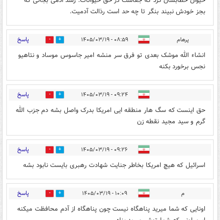
حیوان خطابشان کرد که جفاست در حق حیوانات. رسد ادمی بجائی که
بجز خودش نبیند بنگر تا چه حد است رذالت آدمیت.
پاسخ
پرهام
۰۸:۵۹ - ۱۴۰۵/۰۳/۱۹
0
0
انشاء الله موشک بعدی تو فرق سر منشه امیر جاسوس موساد و نتاهیو
نجس برخورد بکنه
پاسخ
۰۹:۲۴ - ۱۴۰۵/۰۳/۱۹
0
4
حق اینست که سگ هار منطقه ایی امریکا بدرک واصل بشه دم جزب الله
گرم و سید مجید نقطه زن
پاسخ
۰۹:۲۶ - ۱۴۰۵/۰۳/۱۹
0
6
اسرائیل که هیچ امریکا بخاطر جنایت شهادت رهبری بایست نابود بشه
پاسخ
م
۱۰:۰۹ - ۱۴۰۵/۰۳/۱۹
0
0
اونایی که شما میرید پناهگاه نیست چون پناهگاه از آدم محافظت میکنه