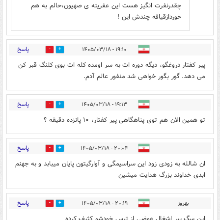
چقدرنفرت انگیز هست این عفریته ی صهیون،حالم به هم
خوردازقیافه چندش این !
پاسخ
۱۹:۱۰ - ۱۴۰۵/۰۳/۱۸
1
13
پیر کفتار دروغگو، دیگه دوره ات به سر اومده کله ات بوی کلنگ قبر کن
می دهد. گور بگور خواهی شد منفور عالم آدم.
پاسخ
۱۹:۱۳ - ۱۴۰۵/۰۳/۱۸
1
10
تو همین الان هم توی پناهگاهی پیر کفتار، ۱۰ پانزده دقیقه ؟
پاسخ
۲۰:۰۴ - ۱۴۰۵/۰۳/۱۸
1
13
ان شالله به زودی زود این سراسیمگی و آوارگیتون پایان میبابد و به جهنم
ابدی خداوند بزرگ هدایت میشین
پاسخ
بهروز
۲۰:۱۹ - ۱۴۰۵/۰۳/۱۸
1
12
این سگ پیر اشغال عوضی از ترس خودشو کثیف کرده