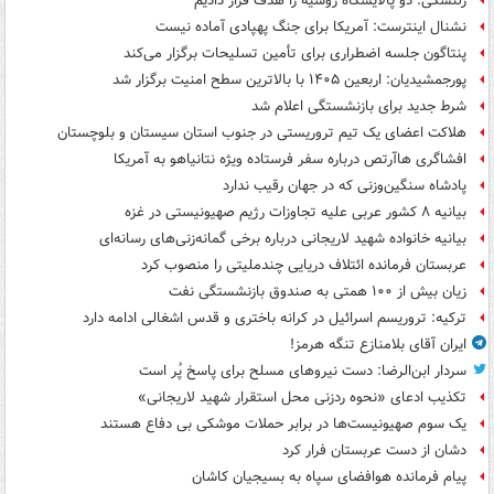
زلنسکی: دو پالایشگاه روسیه را هدف قرار دادیم
نشنال اینترست: آمریکا برای جنگ پهپادی آماده نیست
پنتاگون جلسه اضطراری برای تأمین تسلیحات برگزار می‌کند
پورجمشیدیان: اربعین ۱۴۰۵ با بالاترین سطح امنیت برگزار شد
شرط جدید برای بازنشستگی اعلام شد
هلاکت اعضای یک تیم تروریستی در جنوب استان سیستان و بلوچستان
افشاگری هاآرتص درباره سفر فرستاده ویژه نتانیاهو به آمریکا
پادشاه سنگین‌وزنی که در جهان رقیب ندارد
بیانیه ۸ کشور عربی علیه تجاوزات رژیم صهیونیستی در غزه
بیانیه خانواده شهید لاریجانی درباره برخی گمانه‌زنی‌های رسانه‌ای
عربستان فرمانده ائتلاف دریایی چندملیتی را منصوب کرد
زیان بیش از ۱۰۰ همتی به صندوق‌ بازنشستگی نفت
ترکیه: تروریسم اسرائیل در کرانه باختری و قدس اشغالی ادامه دارد
ایران آقای بلامنازع تنگه هرمز!
سردار ابن‌الرضا: دست نیروهای مسلح برای پاسخ پُر است
تکذیب ادعای «نحوه ردزنی محل استقرار شهید لاریجانی»
یک‌ سوم صهیونیست‌ها در برابر حملات موشکی بی دفاع هستند
دشان از دست عربستان فرار کرد
پیام فرمانده هوافضای سپاه به بسیجیان کاشان