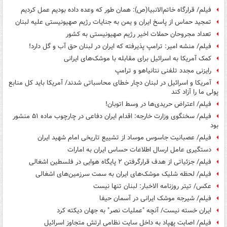
فیلم/ قرارگاه خاتم‌الانبیا(ص): همان طور که وعده داده بودیم عمل کردیم
تمجید حماس از پاسخ ایران و یمن به جنایات رژیم صهیونیستی علیه لبنان
تعداد مجروحان حملات اخیر رژیم صهیونیستی به کشور
فیلم/ منشه امیر: ترامپ پذیرفته که ایران در لبنان حق آب و گل دارد!
کمک آمریکا به اسرائیل برای مقابله با موشک‌های ایرانی
رایزنی مجدد تلفنی نتانیاهو و ترامپ
آمریکا و اسرائیل در لبنان دچار خطای محاسباتی شدند/ آمریکا باید کل منابع
پولی ما را آزاد کند
فیلم/ اعتراض حریدی‌ها در وسط اتوبان!
فیلم/ سخنگوی وزارت خارجه: اقدام ایران دفاعی در چارچوب ماده ۵۱ منشور
بود
فیلم/ عصبانیت جاسوس موساد از تشییع تاریخی امام شهید ایران
دستگیری عامل ارسال اطلاعات حساس ایران به امارات
فیلم/ جزئیاتی از هدف قرارگرفتن ۲ پایگاه هوایی در فلسطین اشغالی
فیلم/ لحظه شلیک موشک‌های ایران به سمت سرزمین‌های اشغالی
عکس/ تیتر روزنامه الاخبار: لبنان تنها نیست
فیلم/ شیرجه موشک ایرانی در آسمان حیفا
ایران خسته نیست/ آنچه "عملیات نصر" به جهان دیکته کرد
فیلم/ اصابت پهپاد به داخل سایت نظامی ارتش متجاوز اسرائیل