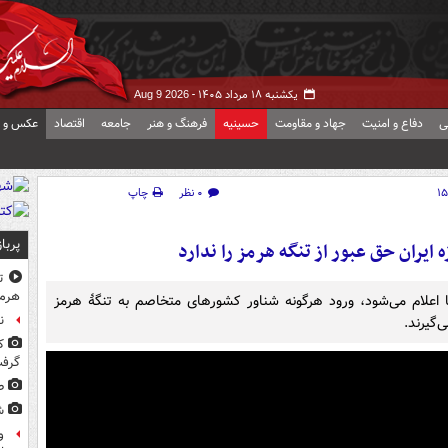
یکشنبه ۱۸ مرداد ۱۴۰۵ -
Aug 9 2026
ی
دفاع و امنیت
جهاد و مقاومت
حسینیه
فرهنگ و هنر
جامعه
اقتصاد
عکس و ف
۰ نظر
چاپ
پربا
ایران حق عبور از تنگه هرمز را ندارد
ت
هرم
 اعلام می‌شود، ورود هرگونه شناور کشورهای متخاصم به تنگهٔ هرمز
ن
گیرند.
ک
گرف
ط
ش
و