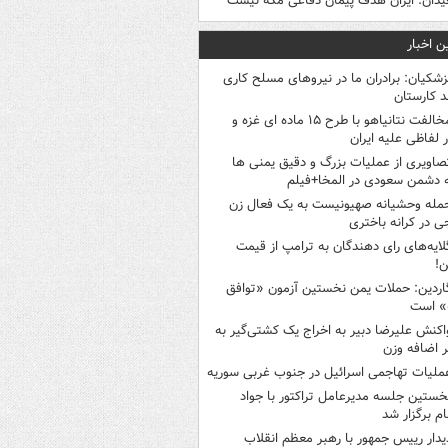
یدان: ایران هدف پیمان دفاعی مکه نیست
ن اخبار
زشکیان: برادران ما در نیروهای مسلح کاری
د کارستان
مخالفت نتانیاهو با طرح ۱۵ ماده ای غزه و
ر لفاظی علیه ایران
صاویری از عملیات بزرگ و دقیق یمنی ها
 دشمن سعودی در المخا+فیلم
مله وحشیانه صهیونیست به یک فعال زن
ی در کرانه باختری
لایه‌های رای دهندگان به ترامپ از قیمت
ن!
اردین: حملات یمن نخستین آزمون «توافق
» است
اکنش علیرضا دبیر به اخراج یک کشتی‌گیر به
 اضافه وزن
ملیات تهاجمی اسرائیل در جنوب غربی سوریه
خستین جلسه مدیرعامل تراکتور با جواد
ام برگزار شد
یدار رییس جمهور با رهبر معظم انقلاب