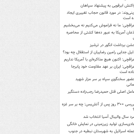
اکنش ابرقویی به پیشنهاد سپاهان
ینی‌وند: در مورد قانون حجاب تغییری ایجاد
ه است
راقچی: ما نه فراموش می‌کنیم نه می‌بخشیم
ذعان آمریکا به عبور ده‌ها کشتی از محاصره
شن برداشت انگور در ترشیز
لیل جدایی رامین رضاییان از استقلال چه بود؟
راقچی: اکنون هیچ مذاکره‌ای با آمریکا نداریم
راقچی: ایران بر عهد مقاومت خود پابرجا
اده است
ضور سخنگوی سپاه بر سر مزار شهید
انی
امل اصلی قتل حمیدرضا رجب‌زاده دستگیر
بررسی ۳۰۰ روز پس از آتش‌بس: چه بر سر غزه
رد سال والیبال آسیا انتخاب شد
ادی‌سازی تولید زیرزمینی در نمایش خانگی
مله اسرائیل به شهرستان نبطیه در جنوب