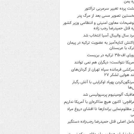
ره یمن
شت پرده تغییر سرمربی تراکتور
خستین تصویر مسی بعد از مرگ پدر
وضیحات معاون امنیتی و انتظامی وزیر کشور
ره قتل حمیدرضا رجب زاده
رد سال والیبال آسیا انتخاب شد
اکنش کنایه‌آمیز به عضویت ترکیه در پیمان
ک با عربستان
یای اف-۳۵ ترکیه در بن‌بست
مریکا نتوانست؛ دیگران هم نمی توانند
رکشی فرمانده سپاه تهران از گردان‌های
ند هوایی لشکر ۲۷
رنگون‌کردن پهپاد اوکراینی با آتش رگبار
‌ها
افبک آلومینیوم پرسپولیسی شد
راقچی: اکنون هیچ مذاکره‌ای با آمریکا نداریم
ز مظلوم‌نمایی براندازها تا افشای دروغ مراد
ی
امل اصلی قتل حمیدرضا رجب‌زاده دستگیر