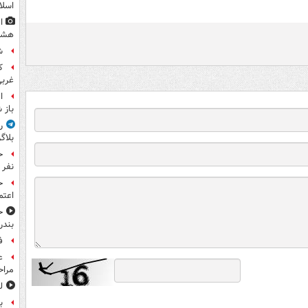
اسلا
ا
هشت
ش
غرب
ا
باز 
ر
بلاگ
نفر 
ح
اعتم
ح
بندر
ف
ع
مراح
ل
ب