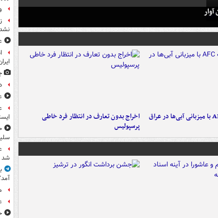
و
آوار
ز
نشد
ع
ا
ایران
ج
د
ع
ع
اخراج بدون تعارف در انتظار فرد خاطی
ایست
پرسپولیس
ح
سلیم
ع
شد
آمد؟
م
ع
ح