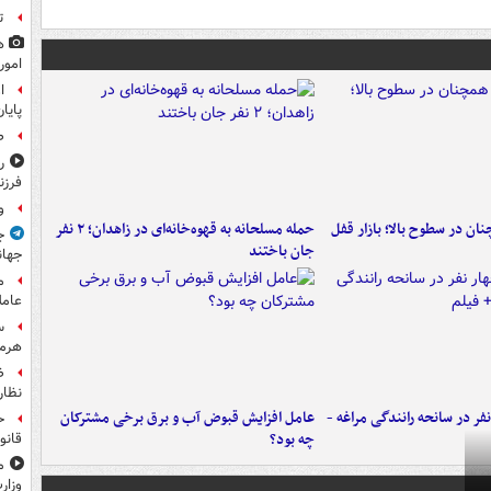
ت
ه
امور
ا
پایا
ص
ر
فرزن
و
ن در سطوح بالا؛ بازار قفل
حمله مسلحانه به قهوه‌خانه‌ای در زاهدان؛ ۲ نفر
ج
جان باختند
جهان
م
عامل
س
هرم
ض
نظار
فر در سانحه رانندگی مراغه -
عامل افزایش قبوض آب و برق برخی مشترکان
ح
چه بود؟
قانو
م
وزار