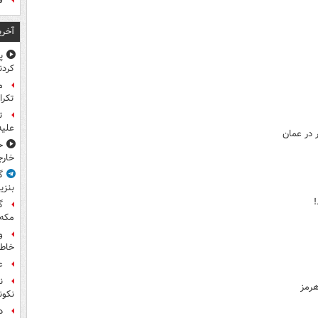
ف
آخری
پ
کردن
تکرا
ت
علیه
 در عمان
ح
خارج
گ
بنزی
!
گ
مکه
و
خاطر
ع
ن
هرمز
نکون
د