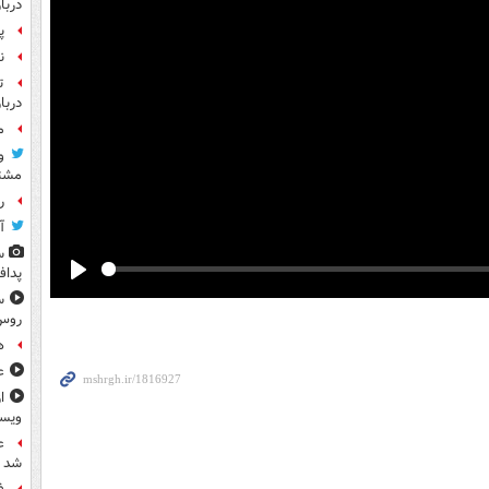
دربا
پ
ن
ت
دربا
م
و
مشتر
رو
آ
س
پداف
Play
س
روس
ه
ع
ا
ویس
ع
شد