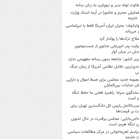
فاوت لوله سبز و نیوپایپ به زبان ساده
مایش محرم و عاشورا در آینه اسناد وزارت
 خارجه
ولیانوف: بحران ایران-آمریکا فقط با دیپلماسی
ن می‌یابد
لاح ترک‌ها را پولدار کرد
وایت پدر امیرعلی جداوی از جست‌وجوی
دش در میان آوار
زیر کشور: جامعه بدون رسانه مفهومی ندارد
دی‌ترین تقابل نظامی آمریکا از زمان جنگ
ی
صوبه جدید مجلس برای ضبط اموال و دارایی
ان جنایات بین‌المللی
خنگوی سپاه: راهبرد فعلی ما حفظ تنگه
ز است
رب‌الاجل رئیس کل دادگستری تهران برای
ت بر قیمت‌ها
اجی‌بابایی: مجلس پرقدرت در حال تدوین
ن تنگه هرمز است
راسم تعزیه‌خوانی در مرکز مطالعات سیاسی
ت خارجه