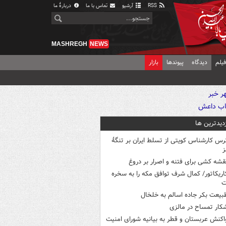
RSS
آرشیو
تماس با ما
دربارهٔ ما
MASHREGH
NEWS
یلم
دیدگاه
پیوندها
بازار
زدیدترین ها
رس کارشناس کویتی از تسلط ایران بر تنگۀ
ز
قشه کشی برای فتنه و اصرار بر دروغ
اریکاتور/ کمال شرف توافق مکه را به سخره
ت
بیعت بکر جاده اسالم به خلخال
کار تمساح در مالزی
اکنش عربستان و قطر به بیانیه شورای امنیت