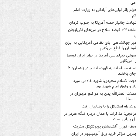
می
عزام زائر اولی‌های آبادانی به زیارت امام
م
هادت جانباز حمله آمریکا به جنوب کرمان
کشف ۳۳ قبضه سلاح در مرزهای آذربایجان
ی
میر جهانشاهی: پای نظامی آمریکایی به ایران
شود آن را قطع می‌کنیم
سوایی دیپلماسی آمریکا در برابر ایران توسط
ر آمریکایی!
حمله مسلحانه به قهوه‌خانه‌ای در زاهدان؛ ۲
جان باختند
جت‌الاسلام سعیدی: شهید خادمی مورد
اد و وثوق امام شهید بود
ملات انصارالله یمن به مواضع مزدوران در
 المخا
ولاد راه استقلال را با رضاییان رفت
راقچی: مذاکرات با عمان درباره تنگه هرمز در
ل پایانی است
حظه فوران آتشفشان پوپوکتپتل مکزیک
هترین مراکز خرید ورق آلومینیوم در ایران