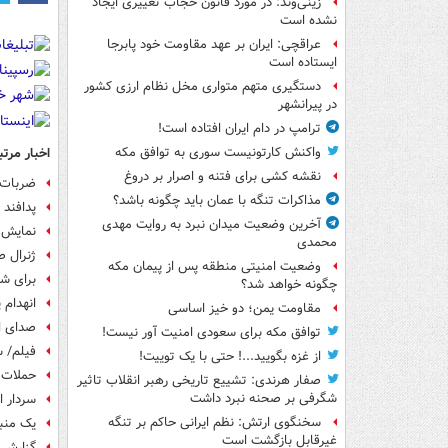
زینی‌وند: در مورد قانون حجاب تغییری ایجاد
نشده است
عراقچی: ایران بر عهد مقاومت خود پابرجا
ایستاده است
دستگیری متهم متواری مخل نظام ارزی کشور
در پیرانشهر
ترامپ در دام ایران افتاده است!
اخبار مرتب
واکنش کارتونیست سوری به توافق مکه
نقشه کشی برای فتنه و اصرار بر دروغ
ضربات 
مذاکرات تنگه با عمان باید چگونه باشد؟
پدافند 
آخرین وضعیت میدان نبرد به روایت مهدی
نمایش ف
محمدی
ژنرال ص
وضعیت امنیتی منطقه پس از پیمان مکه
برای ش
چگونه خواهد شد؟
انهدام 
مقاومت یمن؛ دو خیز اساسی
صدای ان
توافق مکه برای سعودی امنیت آور نیست!
فیلم/ سخ
از غزه بگویید...! حتی با یک توییت!
حملات 
صفار هرندی: تشییع تاریخی رهبر انقلاب تاثیر
شگرفی بر صحنه نبرد داشت
سردار ا
سخنگوی ارتش: نظم ایرانی حاکم بر تنگه
یک منب
غیرقابل بازگشت است
گزارش ا