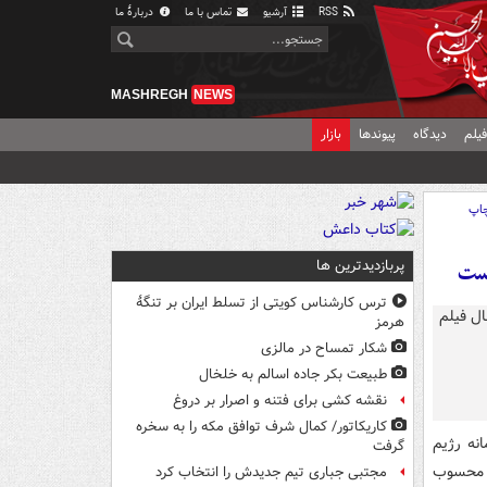
RSS
آرشیو
تماس با ما
دربارهٔ ما
MASHREGH
NEWS
یلم
دیدگاه
پیوندها
بازار
اپ
پربازدیدترین ها
است
ترس کارشناس کویتی از تسلط ایران بر تنگۀ
هرمز
شکار تمساح در مالزی
طبیعت بکر جاده اسالم به خلخال
نقشه کشی برای فتنه و اصرار بر دروغ
کاریکاتور/ کمال شرف توافق مکه را به سخره
انه رژیم
گرفت
ه محسوب
مجتبی جباری تیم جدیدش را انتخاب کرد