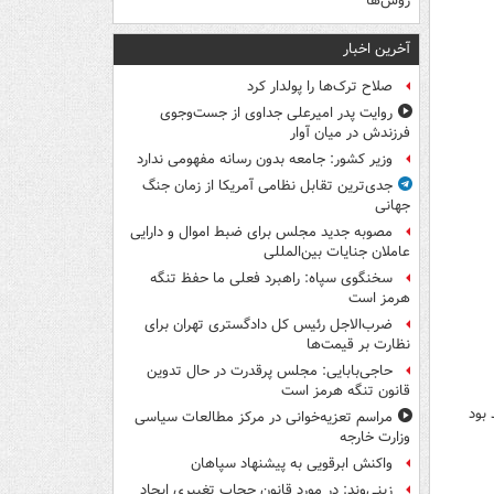
روس‌ها
آخرین اخبار
صلاح ترک‌ها را پولدار کرد
روایت پدر امیرعلی جداوی از جست‌وجوی
فرزندش در میان آوار
وزیر کشور: جامعه بدون رسانه مفهومی ندارد
جدی‌ترین تقابل نظامی آمریکا از زمان جنگ
جهانی
مصوبه جدید مجلس برای ضبط اموال و دارایی
عاملان جنایات بین‌المللی
سخنگوی سپاه: راهبرد فعلی ما حفظ تنگه
هرمز است
ضرب‌الاجل رئیس کل دادگستری تهران برای
نظارت بر قیمت‌ها
حاجی‌بابایی: مجلس پرقدرت در حال تدوین
قانون تنگه هرمز است
بود
مراسم تعزیه‌خوانی در مرکز مطالعات سیاسی
وزارت خارجه
واکنش ابرقویی به پیشنهاد سپاهان
زینی‌وند: در مورد قانون حجاب تغییری ایجاد