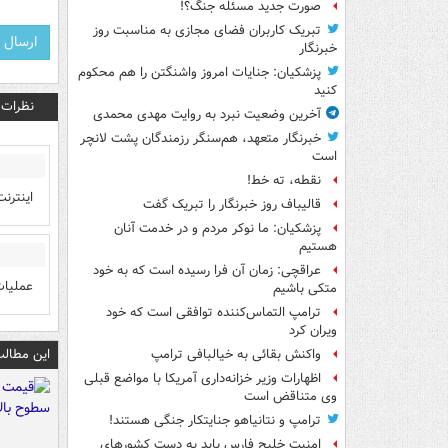
صورت جدید مسئله جنگ؟!
تبریک کاربران فضای مجازی به مناسبت روز
خبرنگار
پزشکیان: جنایات امروز واشنگتن را هم محکوم
کنید
نظرات
آخرین وضعیت نبرد به روایت مهدی محمدی
خبرنگار متعهد، هم‌سنگر رزمندگان پشت لانچر
است
نقطه، ته خط!
اینترن
قالیباف روز خبرنگار را تبریک گفت
پزشکیان: ما نوکر مردم و در خدمت آنان
هستیم
عراقچی: زمان آن فرا رسیده است که به خود
عملیات
متکی باشیم
ترامپ التماس‌کننده توافقی است که خود
ویران کرد
این مطالب
واکنش بقائی به خیالبافی ترامپ
اظهارات وزیر خزانه‌داری آمریکا با مواضع قبلی
وی متناقض است
ترامپ و نتانیاهو جنایتکار جنگی هستند!
امنیت خلیج فارس باید به دست کشورهای