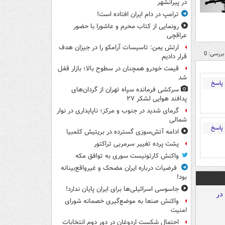
در پیرانشهر
ترامپ در دام ایران افتاده است!
رونمایی از کتاب محرم و عاشورا با حضور
عراقچی
ارتش یمن: تاسیسات آرامکو را در جیزان هدف
بررسی: 0
قرار دادیم
قیمت خودرو همچنان در سطوح بالا؛ بازار قفل
شد
پاسخ
سرکشی فرمانده سپاه تهران از گردان‌های
پدافند هوایی لشکر ۲۷
گرمای شدید در جنوب و مرکز؛ ناپایداری در نوار
شمالی
پاسخ
ادامه آتش‌سوزی گسترده در بریتیش کلمبیا
پشت پرده تغییر سرمربی تراکتور
واکنش کارتونیست سوری به توافق مکه
فرضیات درباره ایران مضحک و غیرواقع‌بینانه
بود!
جاسوسی اسرائیلی‌ها برای ایران پایان ندارد!
واکنش صنعا به موضع‌گیری خصمانه شورای
امنیت
احتمال شکست اردوغان در دور دوم انتخابات