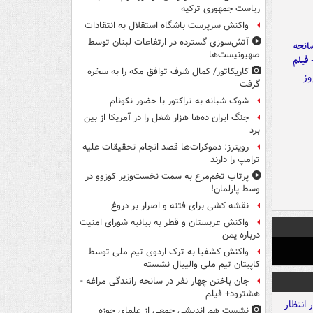
ریاست جمهوری ترکیه
واکنش سرپرست باشگاه استقلال به انتقادات
آتش‌سوزی گسترده در ارتفاعات لبنان توسط
انحه
صهیونیست‌ها
 فیلم
کاریکاتور/ کمال شرف توافق مکه را به سخره
گرفت
شوک شبانه به تراکتور با حضور نکونام
جنگ ایران ده‌ها هزار شغل را در آمریکا از بین
برد
رویترز: دموکرات‌ها قصد انجام تحقیقات علیه
ترامپ را دارند
پرتاب تخم‌مرغ به سمت نخست‌وزیر کوزوو در
وسط پارلمان!
نقشه کشی برای فتنه و اصرار بر دروغ
واکنش عربستان و قطر به بیانیه شورای امنیت
درباره یمن
واکنش کشفیا به ترک اردوی تیم ملی توسط
کاپیتان تیم ملی والیبال نشسته
جان باختن چهار نفر در سانحه رانندگی مراغه -
هشترود+ فیلم
نشست هم اندیشی جمعی از علمای حوزه