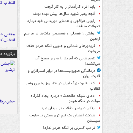
باید افراد کارآمدتر را به کار گرفت
آنچه رهبر شهید سال‌ها پیش دیده بودند
رایزنی عراقچی و همتای موریتانی خود درباره
تحولات منطقه
روایتی از همدلی و همسویی ملت‌ها در مراسم
مجتبی جبا
اربعین
انتخاب کر
کریدورهای شمالی و جنوبی تنگه هرمز حذف
می‌شوند
برگزیده 
زنجیرهایی که آمریکا را به زیر سطح آب
می‌کشند!
درماندگی صهیونیست‌ها در برابر استراتژی و
قدرت ایران
۶ دستاورد بزرگ ایران در ۱۶۰ روز رهبری رهبر
انقلاب
ادعای شبکه «الحدث» درباره ایجاد گذرگاه
جشن برداش
موقت در تنگه هرمز
ابتکارات رهبر انقلاب در میدان نبرد
هلاکت اعضای یک تیم تروریستی در جنوب
سیستان
ترامپ کنترلی بر تنگه هرمز ندارد!