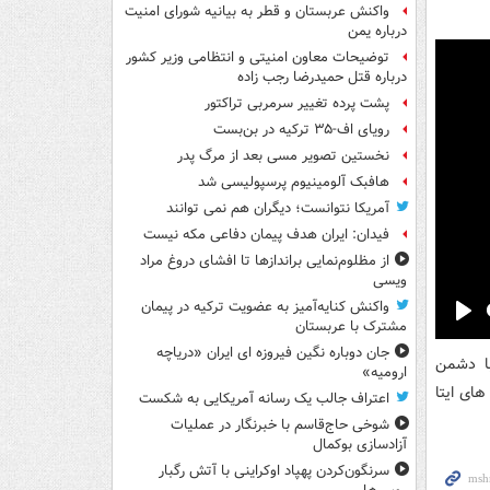
واکنش عربستان و قطر به بیانیه شورای امنیت
درباره یمن
توضیحات معاون امنیتی و انتظامی وزیر کشور
درباره قتل حمیدرضا رجب زاده
پشت پرده تغییر سرمربی تراکتور
رویای اف-۳۵ ترکیه در بن‌بست
نخستین تصویر مسی بعد از مرگ پدر
هافبک آلومینیوم پرسپولیسی شد
آمریکا نتوانست؛ دیگران هم نمی توانند
فیدان: ایران هدف پیمان دفاعی مکه نیست
از مظلوم‌نمایی براندازها تا افشای دروغ مراد
ویسی
واکنش کنایه‌آمیز به عضویت ترکیه در پیمان
مشترک با عربستان
Pla
جان دوباره نگین فیروزه ای ایران «دریاچه
با دشمن
ارومیه»
امرسان های ایتا
اعتراف جالب یک رسانه آمریکایی به شکست
شوخی حاج‌قاسم با خبرنگار در عملیات
آزادسازی بوکمال
سرنگون‌کردن پهپاد اوکراینی با آتش رگبار