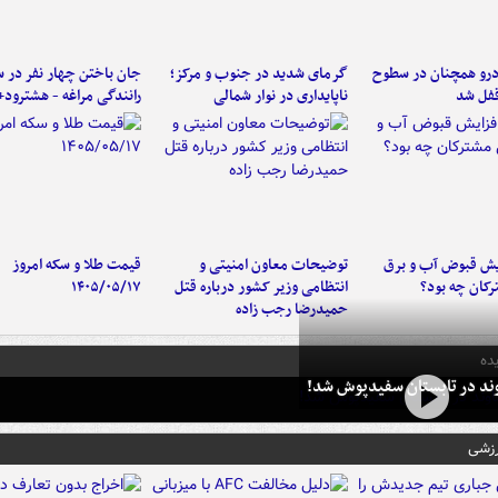
رو همچنان در سطوح
گرمای شدید در جنوب و مرکز؛
جان باختن چهار نفر در س
 قفل شد
ناپایداری در نوار شمالی
رانندگی مراغه - هشترود+
یش قبوض آب و برق
توضیحات معاون امنیتی و
قیمت طلا و سکه امروز
کان چه بود؟
انتظامی وزیر کشور درباره قتل
۱۴۰۵/۰۵/۱۷
حمیدرضا رجب زاده
ده
وند در تابستان سفیدپوش شد!
رزشی