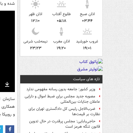
شده و با 
اذان صبح
طلوع آفتاب
اذان ظهر
۱۲:۱۰
۰۵:۱۸
۰۳:۴۴
غروب خورشید
اذان مغرب
نیمه‌شب شرعی
۲۳:۲۳
۱۹:۲۰
۱۹:۰۱
تازه های سیاست
وزیر کشور: جامعه بدون رسانه مفهومی ندارد
nter
Download
مصوبه جدید مجلس برای ضبط اموال و دارایی
ullscreen
سازمان ا
عاملان جنایات بین‌المللی
ضرب‌الاجل رئیس کل دادگستری تهران برای
و روبیکا به نشانی
نظارت بر قیمت‌ها
حاجی‌بابایی: مجلس پرقدرت در حال تدوین
قانون تنگه هرمز است