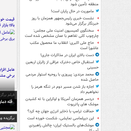
منطقه تأمین شود
ماموریت در حال پایان است!
نشست خبری رئیس‌جمهور همزمان با روز
قیمت خود
خبرنگار برگزار می‌شود
بالا؛ بازار
سخنگوی کمیسیون امنیت ملی مجلس:
چارچوب کلی تفاهم با عمان مشخص شده است
حاج علی اکبری: انقلاب ما محصول مکتب
عاشورا است
دست بالای ایران در مذاکرات جاری!
استقبال خاص دخترک عراقی از زائران اربعین
حسینی
عامل افزا
محمد مرندی: پیروزی با روحیه استوار مردمی
برخی مشتر
حاصل شده
اجازه باز شدن مسیر دوم در تنگه هرمز را
نخواهیم داد
فیلم برگزی
دردسر همزمان آمریکا و اوکراین با ته کشیدن
قله دما
موشک های پاتریوت
حماقت ترامپ با ذخایر انرژی جهان چه کرد؟
برگزیده و
این دیپلماسی نمایشی، شکست خورده است
موشک‌های بالستیک ایران؛ چالش راهبردی
آمریکا