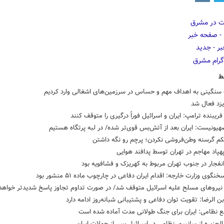
ط
سنگینی به اهداف مهم و حساس در سرزمین‌های اشغالی وارد کردیم
یزد فعال شد
ریبنده ترامپ: ایران و اسرائیل فوراً درگیری را متوقف کنند
هیونیست: ایران بعد از آتش‌بس قوی‌تر شده/ در لبه پرتگاه هستیم
کم گرسنه وطن‌فروشی نکردن؛ پرچم رو نگه داشتن
پهپاد مهاجم در تهران توسط پدافند هوایی
فجار در جنوب تهران مربوط به کهریزک و فشافویه بود
نگوی وزارت خارجه: اقدام ایران دفاعی در چارچوب ماده ۵۱ منشور بود
نیروهای مسلح علیه اسرائیل متوقف شد/ در صورت تداوم تجاوز پاسخ شدیدتر خواهد 
بن الرضا: تقویت توان دفاعی و پشتیبانی شبانه‌روز ادامه دارد
ع نظامی: ایران برای جنگ طولانی مدت آماده شده است
لجزیره از سانسور نظامی در اسرائیل پس از حملات ایران