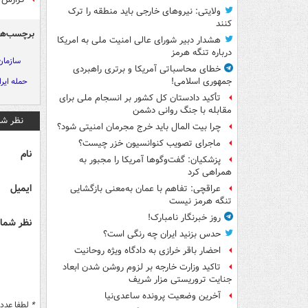
ولایتی: نیروهای خارجی باید منطقه را ترک
کنند
برچسب‌ها
هشدار دبیر شورای عالی امنیت ملی به امریکا
درباره تنگه هرمز
سازمان
خطای محاسباتی آمریکا و برتری راهبردی
حمله ایرا
جمهوری اسلامی!
تأکید دادستان کل کشور بر انسجام ملی برای
مقابله با جنگ روانی دشمن
نظر شم
چرا بیت المال باید خرج مجرمان امنیتی شود؟
ماجرای تصویب کنوانسیون خزر چیست؟
نام
پزشکیان: گفت‌وگوها آمریکا را مجبور به
همراهی کرد
ایمیل
عراقچی: تفاهم با عمان به‌معنی بازگشایی
تنگه هرمز نیست
روز خبرنگار نامبارک!
نظر شما 
حدس بزنید ایران چه رنگی است؟
احضار باقر خرازی به دادگاه ویژه روحانیت
تاکید وزارت خارجه بر لزوم روشن شدن ابعاد
جنایت تروریستی مزار شریف
آخرین وضعیت پرونده ساعدی‌نیا
*
لطفا عدد م