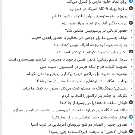
ایران تمام خلیج فارس را کنترل می‌کند!
سقوط پهپاد MQ-۹ آمریکا در جیبوتی
پیروزی منچسترسیتی برابر اتلتیکو مادرید +فیلم
غروب دلگیر آفتاب از نمای ویرانه‌های غزه
حضور قربانی در پرسپولیس منتفی شد؟
توقف چلسی مقابل جوهور دارالتعظیم با حضور زاهدی +فیلم
جنازه حمیدرضا رجب‌زاده اطراف تهران کشف شد
عکس/ قرارداد جواد نکونام با تراکتور امضا شد
سردار قاسم رضایی: قانون فعلی برخورد با مجرمان، نیازمند بهینه‌سازی است
تصویب کلیات طرح تنگه هرمز در کمیسیون امنیت ملی
توضیحات مدیرعامل تراکتور درباره برکناری ربیعی و آمدن نکونام
پرتاب سه‌گانه ماهواره‌های منظومه سلیمانی در سال ۱۴۰۵
زلنسکی: پیونگ‌یانگ به مسکو کمک می‌کند، سئول به کمک ما بیاید
نکونام: با چشم باز تراکتور را انتخاب کردم
طوفان سقف خانه‌ها را در روسیه از جا ‌کند!
اطلاعیه باشگاه خیبر درباره صفحات غیررسمی و منتسب در فضای مجازی
توافق مکه بیشتر جنبه نمایشی دارد تا عملیاتی!
تصاویر جدید از انهدام مواضع نیروهای آمریکایی در غرب آسیا
طوفان "دلفین" با سرعت خیره‌کننده به چین رسید!