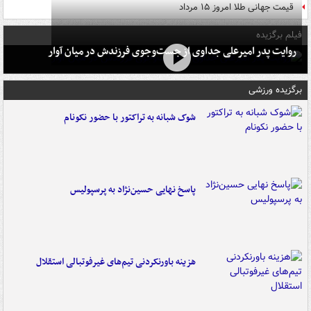
قیمت جهانی طلا امروز ۱۵ مرداد
فیلم برگزیده
روایت پدر امیرعلی جداوی از جست‌وجوی فرزندش در میان آوار
برگزیده ورزشی
شوک شبانه به تراکتور با حضور نکونام
پاسخ نهایی حسین‌نژاد به پرسپولیس
هزینه باورنکردنی تیم‌های غیرفوتبالی استقلال