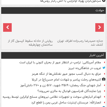
سرنگون‌کردن پهپاد اوکراینی با آتش رگبار روس‌ها
حوادث
جنازه حمیدرضا رجب‌زاده اطراف تهران
روایتی از حادثه سقوط کپسول گاز از
حم
کشف شد
ساختمان چهارطبقه
زاهدا
آخرین اخبار
مقام آمریکایی: ترامپ در انتظار عبور از بحران کنونی با ایران است
غروب در شاهگلی‌ده تبریز
عراق به دنبال کسب مجوز عبور نفتکش‌ها از تنگه هرمز
کتیبه‌های رحلت پیامبر و شهادت امام حسن(ع) در کربلا
آمار شهدای جنگ رمضان؛ ۳۵۱۹ شهید، ۵۱۷ زن و ۲۷۰ دانش‌آموز
چرا نمایندگان فدراسیون فوتبال به مالزی نمی‌روند؟
انهدام انبارهای سوخت و تجهیزات نظامی نیروهای مسلح اوکراین توسط روسیه
انصارالله: عربستان اینترنت ساحل غربی یمن را قطع کرد