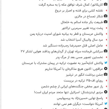
کاریکاتور/ کمال شرف توافق مکه را به سخره گرفت
نقشه کشی برای فتنه و اصرار بر دروغ
شکار تمساح در مالزی
طبیعت بکر جاده اسالم به خلخال
پشت پرده تغییر سرمربی تراکتور
واکنش عربستان و قطر به بیانیه شورای امنیت درباره یمن
مرد سال والیبال آسیا انتخاب شد
عامل اصلی قتل حمیدرضا رجب‌زاده دستگیر شد
سرکشی فرمانده سپاه تهران از گردان‌های پدافند هوایی لشکر ۲۷
نخستین تصویر مسی بعد از مرگ پدر
واکنش کنایه‌آمیز به عضویت ترکیه در پیمان مشترک با عربستان
عراقچی: اکنون هیچ مذاکره‌ای با آمریکا نداریم
جشن برداشت انگور در ترشیز
رویای اف-۳۵ ترکیه در بن‌بست
راز عبور مخفی جنگنده‌های ایرانی از چشم دشمن
مزدور اینترنشنال: اسرائیل تنها متحد مردم ایران است!
پاسخ نهایی حسین‌نژاد به پرسپولیس
آمریکا نتوانست؛ دیگران هم نمی توانند