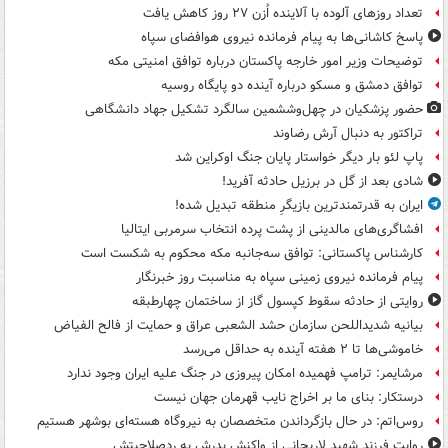
تعداد روزهای آلوده با آلاینده اُزن ۲۷ روز کاهش یافت
پاسخ کاشانی‌ها به پیام فرمانده نیروی هوافضای سپاه
توضیحات وزیر امور خارجه پاکستان درباره توافق امنیتی مکه
توافق دمشق و مسکو درباره آینده دو پایگاه روسیه
حضور پزشکیان در چهل‌وششمین سالگرد تشکیل جهاد دانشگاهی
تراکتور به دنبال آرش رضاوند
پاپ لئو بار دیگر خواستار پایان جنگ اوکراین شد
شادی بعد از گل در برزیل حادثه آفرید!
ایران به قدرتمندترین بازیگرِ منطقه تبدیل شده!
افشاگری‌های مالدینی از پشت پرده انتخاب سرمربی ایتالیا
کارشناس پاکستانی: توافق سه‌جانبه مکه محکوم به شکست است
پیام فرمانده نیروی زمینی سپاه به مناسبت روز خبرنگار
روایتی از حادثه سقوط کپسول گاز از ساختمان چهارطبقه
بیانیه شدیداللحن سازمان حشد الشعبی عراق و حمایت از فالح الفیاض
خاموشی‌ها تا ۲ هفته آینده به حداقل می‌رسد
مرشایمر: ترامپ فهمیده امکان پیروزی در جنگ علیه ایران وجود ندارد
درستکار: بنای ما بر اخراج نایب قهرمان جهان نیست
روس‌اتم: در حال بازگرداندن متخصصان به نیروگاه هسته‌ای بوشهر هستیم
روایت فرزند شهید لاریجانی از واکنش پدرش به ردصلاحیتش