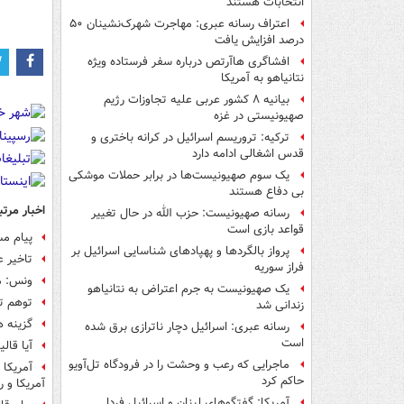
انتخابات هستند
اعتراف رسانه عبری: مهاجرت شهرک‌نشینان ۵۰
درصد افزایش یافت
افشاگری هاآرتص درباره سفر فرستاده ویژه
نتانیاهو به آمریکا
بیانیه ۸ کشور عربی علیه تجاوزات رژیم
صهیونیستی در غزه
ترکیه: تروریسم اسرائیل در کرانه باختری و
قدس اشغالی ادامه دارد
یک‌ سوم صهیونیست‌ها در برابر حملات موشکی
بی دفاع هستند
اخبار مرتب
رسانه صهیونیست: حزب الله در حال تغییر
قواعد بازی است
پیام مس
پرواز بالگردها و پهپادهای شناسایی اسرائیل بر
تاخیر 
فراز سوریه
ونس: من
یک صهیونیست به جرم اعتراض به نتانیاهو
توهم ترام
زندانی شد
گزینه ه
رسانه عبری: اسرائیل دچار ناترازی برق شده
است
آیا قال
ماجرایی که رعب و وحشت را در فرودگاه تل‌آویو
آمریکا 
حاکم کرد
آمریکا و ر
آمریکا: گفتگوهای لبنان و اسرائیل فردا