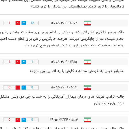
فرماندهان را ترور کردند نمیتوانستند این عزیزان را ترور کنند؟
۱۰:۰۲ - ۱۴۰۵/۰۳/۱۹
1
12
خاک بر سر تفکری که وقتی ادعا و تلاش و اقدام برای ترور مقامات ارشد و رهبری
انجام میشه، دم از جایگزینی میزنند. هرچند جایگزینی راهی برای قطع دست اجنب
بوده اما به قیمت عادب شدن ترور و شکسته شدن قبح ترور؟!؟!؟
۱۴:۱۵ - ۱۴۰۵/۰۳/۱۹
1
1
نتانیابو خیلی به خودش مطمئنه کارش با یه اف پی وی تمومه
۱۵:۱۱ - ۱۴۰۵/۰۳/۲۴
0
0
جالبه ترامپ هزینه های درمان بیماران آمریکائی را به حساب جی دی ونس منتقل
کرده برای خودسوزی
۱۵:۱۳ - ۱۴۰۵/۰۳/۲۴
0
0
خاک عالم به سر مردم آمریکا که با رسانه های ترامپ مغلوب افکار شیطانی اسرائ