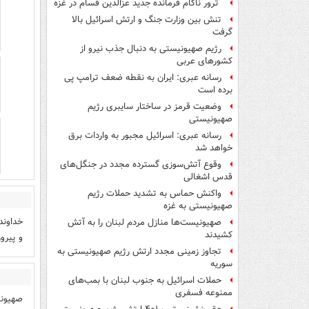
ترور ناکام فرمانده جدید عزالدین قسام در غزه
تنش بین وزارت جنگ و ارتش اسرائیل بالا
گرفت
رژیم صهیونیستی به دنبال جذب نیرو از
کشورهای عربی
رسانه عبری: ایران به نقطه ضعف ترامپ پی
برده است
وضعیت قرمز در ساختار سایبری رژیم
صهیونیستی
رسانه عبری: اسرائیل مجبور به واردات برق
خواهد شد
وقوع آتش‌سوزی گسترده مجدد در جنگل‌های
قدس اشغالی
واکنش حماس به تشدید حملات رژیم
صهیونیستی به غزه
خداوند
صهیونیست‌ها منازل مردم لبنان را به ‌آتش
کشیدند
و پیروز
تجاوز زمینی مجدد ارتش رژیم صهیونیستی به
سوریه
حملات اسرائیل به جنوب لبنان با بمب‌های
ممنوعه فسفری
صهیونی