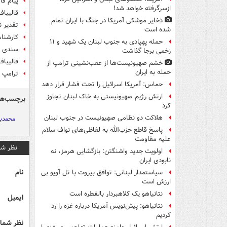
پیام قا
ازسرگرفته خواهد شد!
قالیباف
ذخایر موشکی آمریکا در جنگ با ایران تمام
تقدیر ن
شده است
کارشناس
حمله پهپادی به جنوب لبنان یک شهید و ۱۱
سندی تا
زخمی برجا گذاشت
قالیباف
خشم صهیونیست‌ها از عقب‌نشینی ترامپ از
حمله به ایران
ترامپ 
حماس: آمریکا اسرائیل را تحت فشار قرار دهد
ارتش رژیم صهیونیستی به خاک لبنان تجاوز
برچسب‌ها
کرد
هلاکت دو نظامی صهیونیست در جنوب لبنان
محمدبا
پاسخ قاطع حزب‌الله به لفاظی‌های نواف سلام
علیه مقاومت
نظر شم
اولویت جدید واشنگتن: بازگشایی هرمز، نه
نابودی ایران
نام
سیاستمدار لبنانی: توافق بیروت با تل آویو بی
ارزش است
نتانیاهو یک کلاهبردار بالفطره است
ایمیل
نتانیاهو: پیش‌نویس آمریکا درباره غزه را رد
کردیم
نظر شما 