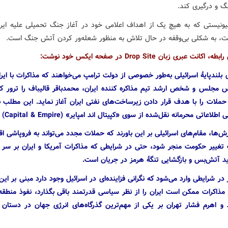
 و درگیری کند.
ونیستی که به هیچ یک از اهداف اعلامی خود در آغاز جنگ تحمیلی علیه ای
ست، به شکلی بی‌وقفه در حال تلاش به منظور شعله‌ور کردن آتش‌ جنگ است.
انت عبری زبان Drop Site در صفحه ایکس خود نوشت:
بلندپایهٔ اسرائیلی به‌طور خصوصی از دولت ترامپ می‌خواهند که مذاکرات با ایرا
س مجلس و شخص ارشد تیم مذاکره کننده ایران، محمدباقر قالیباف را ترور کن
ز حملات را با هدف قرار دادن زیرساخت‌های نفتی ایران آغاز نماید. این مطلب
طلاعاتی محرمانه نقل‌شده از سوی «کپیتال اند امپایر» (Capital & Empire) است.
ارش‌ها، مقام‌های اسرائیلی بر این باورند که حملات مجدد می‌تواند به فروپاشی ا
 تغییر حکومت منجر شود، حتی در شرایطی که مذاکرات آمریکا و ایران بر سر 
ید آتش‌بس و بازگشایی تنگهٔ هرمز در جریان است.
در شرایطی وارد می‌شود که نگرانی فزاینده‌ای در اسرائیل وجود دارد مبنی بر این‌
مذاکرات ممکن است ایران را از نظر سیاسی قدرتمند باقی بگذارد، نفوذ منطقه‌ا
و اهرم فشار تهران بر یکی از مهم‌ترین گذرگاه‌های انرژی جهان در دستان 