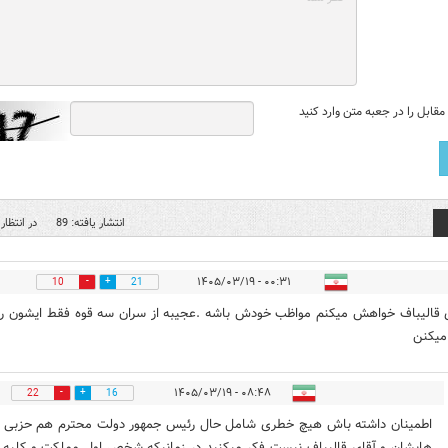
قابل را در جعبه متن وارد کنید
انتشار یافته: 89
در انتظار 
۰۰:۳۱ - ۱۴۰۵/۰۳/۱۹
10
21
ی قالیباف خواهش میکنم مواظب خودش باشه .عجیبه از سران سه قوه فقط ایشون ر
میکنن
۰۸:۴۸ - ۱۴۰۵/۰۳/۱۹
22
16
اطمینان داشته باش هیچ خطری شامل حال رئیس جمهور دولت محترم هم حزبی
هایشان و آقای قالیباف نیست فکر میکنید در زمانیکه شخص اول مملکت و کلیه