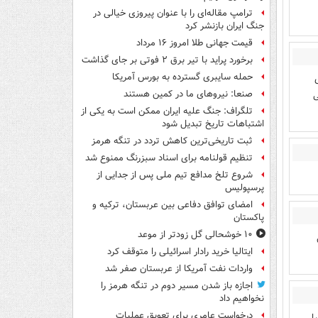
ترامپ مقاله‌ای را با عنوان پیروزی خیالی در
جنگ ایران بازنشر کرد
قیمت جهانی طلا امروز ۱۶ مرداد
برخورد پراید با تیر برق ۲ فوتی بر جای گذاشت
حمله سایبری گسترده به بورس آمریکا
صنعا: نیروهای ما در کمین‌ هستند
ی
تلگراف: جنگ علیه ایران ممکن است به یکی از
اشتباهات تاریخ تبدیل شود
ثبت تاریخی‌ترین کاهش تردد در تنگه هرمز
تنظیم قولنامه برای اسناد سبزرنگ ممنوع شد
شروع تلخ مدافع تیم ملی پس از جدایی از
پرسپولیس
امضای توافق دفاعی بین عربستان، ترکیه و
پاکستان
۱۰ خوشحالی گل زودتر از موعد
ایتالیا خرید رادار اسرائیلی را متوقف کرد
واردات نفت آمریکا از عربستان صفر شد
اجازه باز شدن مسیر دوم در تنگه هرمز را
نخواهیم داد
درخواست عامری برای تعویق عملیات
یلی