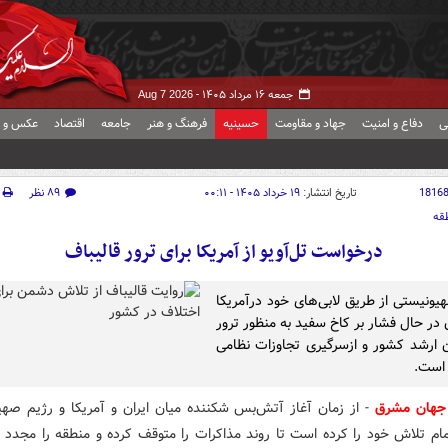
جمعه ۱۶ مرداد ۱۴۰۵ -
Aug 7 2026
ی
دفاع و امنیت
جهاد و مقاومت
حسینیه
فرهنگ و هنر
جامعه
اقتصاد
عکس و ف
1816
تاریخ انتشار:
۱۹ خرداد ۱۴۰۵ - ۰۰:۱۱
۸۹ نظر
قه
درخواست تل‌آویو از آمریکا برای ترور قالیباف
یونیستی از طریق لابی‌های خود درآمریکا
در حال فشار بر کاخ سفید به منظور ترور
 ارشد کشور و ازسرگیری تجاوزات نظامی
 است.
جهان مشرق
- از زمان آغاز آتش‌بس شکننده میان ایران و آمریکا و رژیم صهی
مام تلاش خود را کرده است تا روند مذاکرات را متوقف کرده و منطقه را مجدد 