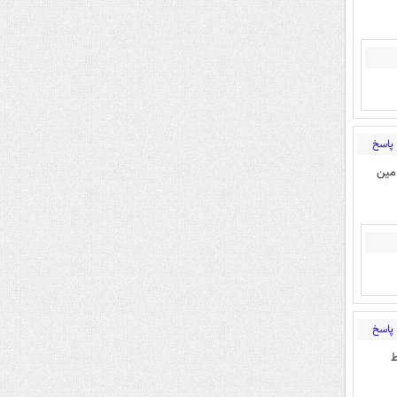
پاسخ
 مین
پاسخ
ط