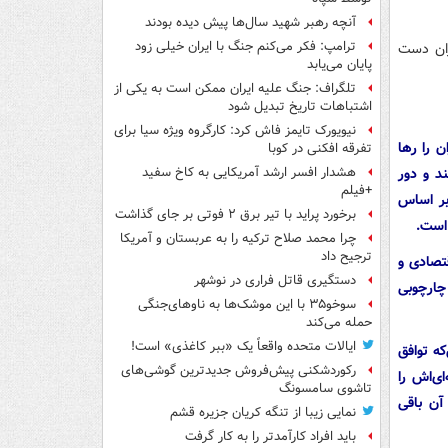
آنچه رهبر شهید سال‌ها پیش دیده بودند
ترامپ: فکر می‌کنم جنگ با ایران خیلی زود
ران دست
پایان می‌یابد
تلگراف: جنگ علیه ایران ممکن است به یکی از
اشتباهات تاریخ تبدیل شود
نیویورک تایمز فاش کرد: کارگروه ویژه سیا برای
ن را رها
تفرقه افکنی در کوبا
د و دور
هشدار افسر ارشد آمریکایی به کاخ سفید
+فیلم
 بر اساس
برخورد پراید با تیر برق ۲ فوتی بر جای گذاشت
چرا محمد صلاح ترکیه را به عربستان و آمریکا
ترجیح داد
قتصادی و
دستگیری قاتل فراری در نوشهر
چارچوبی
سوخو۳۵ با این موشک‌ها به ناوهای‌جنگی
حمله می‌کند
ایالات متحده واقعاً یک «ببر کاغذی» است!
که توافق
رکوردشکنی پیش‌فروش جدیدترین گوشی‌های
ی‌اش را
تاشوی سامسونگ
آن باقی
نمایی زیبا از تنگه کریان جزیره قشم
باید افراد کارآمدتر را به کار گرفت