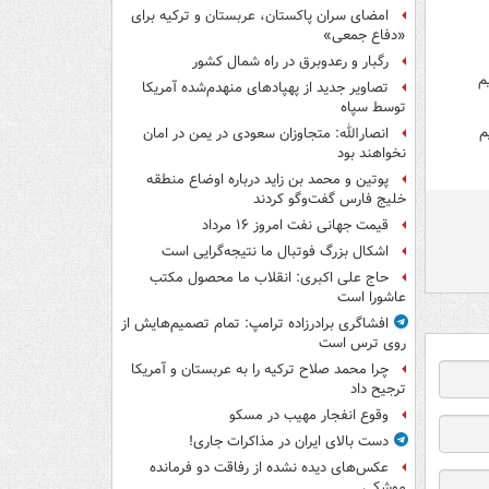
امضای سران پاکستان، عربستان و ترکیه برای
«دفاع جمعی»
رگبار و رعدوبرق در راه شمال کشور
م
تصاویر جدید از پهپادهای منهدم‌شده آمریکا
توسط سپاه
م
انصارالله: متجاوزان سعودی در یمن در امان
نخواهند بود
پوتین و محمد بن زاید درباره اوضاع منطقه
خلیج فارس گفت‌وگو کردند
قیمت جهانی نفت امروز ۱۶ مرداد
اشکال بزرگ فوتبال ما نتیجه‌گرایی است
حاج علی اکبری: انقلاب ما محصول مکتب
عاشورا است
افشاگری برادرزاده ترامپ: تمام تصمیم‌هایش از
روی ترس است
چرا محمد صلاح ترکیه را به عربستان و آمریکا
ترجیح داد
وقوع انفجار مهیب در مسکو
دست بالای ایران در مذاکرات جاری!
عکس‌های دیده نشده از رفاقت دو فرمانده‌
موشکی