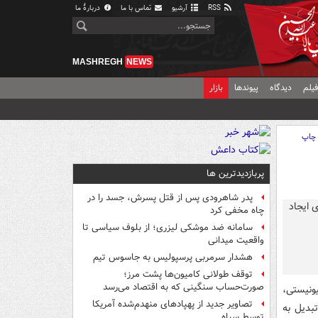
RSS
آرشیو
تماس با ما
دربارهٔ ما
MASHREGH
NEWS
یلم
دیدگاه
پیوندها
بازار
چاپ
پربازدیدترین ها
پدر شاهرودی پس از قتل پسرش، جسد را در
چاه مخفی کرد
سامانه ضد موشکی لیزری؛ از بلوف سیاسی تا
واقعیت میدانی
هشدار سرمربی پرسپولیس به جاسوس تیم
توقف طولانی کامیون‌ها پشت مرز؛
صورت‌حساب سنگینی که به اقتصاد می‌رسد
ونیستی،
تصاویر جدید از پهپادهای منهدم‌شده آمریکا
تبدیل به
توسط سپاه