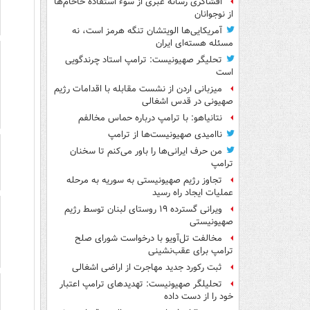
افشاگری رسانه عبری از سوء استفاده خاخام‌ها
از نوجوانان
آمریکایی‌ها الویتشان تنگه هرمز است، نه
مسئله هسته‌ای ایران
تحلیگر صهیونیست: ترامپ استاد چرندگویی
است
میزبانی اردن از نشست مقابله با اقدامات رژیم
صهیونی در قدس اشغالی
نتانیاهو: با ترامپ درباره حماس مخالفم
ناامیدی صهیونیست‌ها از ترامپ
من حرف ایرانی‌ها را باور می‌کنم تا سخنان
ترامپ
تجاوز رژیم صهیونیستی به سوریه به مرحله
عملیات ایجاد راه رسید
ویرانی گسترده ۱۹ روستای لبنان توسط رژیم
صهیونیستی
مخالفت تل‌آویو با درخواست شورای صلح
ترامپ برای عقب‌نشینی
ثبت رکورد جدید مهاجرت از اراضی اشغالی
تحلیلگر صهیونیست: تهدیدهای ترامپ اعتبار
خود را از دست داده