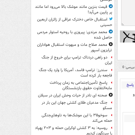
قیمت بنزین مانند موشک بالا می‌رود اما مانند
پر پایین می‌آید!
استقبال خاص دخترک عراقی از زائران اربعین
حسینی
محمد مرندی: پیروزی با روحیه استوار مردمی
حاصل شده
محمد صلاح مات و مبهوت استقبال هواداران
ترابزون اسپور
دو راهی دردناک ترامپ برای خروج از جنگ
ایران
بررسی: 0
سندرز: ترامپ فاسد، آمریکا را وارد یک جنگ
فاجعه بار کرده است
پاسخ تأمین‌اجتماعی به زمان پرداخت
پاسخ
مابه‌التفاوت حقوق بازنشستگان
و
صحنه ای نادر از حیات وحش ایران در سبلان
جنگ مدعیان طلای کشتی جهان این بار در
مسکو
سوخو۳۵ با این موشک‌ها به ناوهای‌جنگی
حمله می‌کند
روسیه: به ۳ کشتی اوکراین حمله و ۲۰۳ پهپاد
را سرنگون کردیم