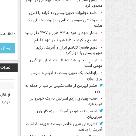
ارتش اسرائیل دامنه عملیات تهاجمی در غزه را
محدود کرد
ادامه تجاوزات صهیونیستی به کرانه باختری
خودکشی سومین نظامی صهیونیست طی یک
هفته
شمار شهدای غزه به ۷۳ هزار و ۳۷۷ نفر رسید
*
لطفا عدد م
تشییع پیکرهای ۱۱۲ شهید در غزه +فیلم
نعیم قاسم: تفاهم ایران و آمریکا، رژیم
صهیونیستی را مهار کرد
ترامپ مجبور شد اعتراف کند ایران بازیگری
مهمی است
نظرات
بازداشت یک صهیونیست به اتهام جاسوسی
برای ایران
خشم لیبرمن از عقب‌نشینی ترامپ از حمله به
ایران
از آقا
حمله پهپادی رژیم اسرائیل به یک خودرو در
تهدید 
غرب غزه
تحقیر نتانیاهو در آمریکا سوژه کاربران
عبری‌زبان
کشورهای عربی حاضر نیستند هزینه اقدامات
آمریکا را بدهند