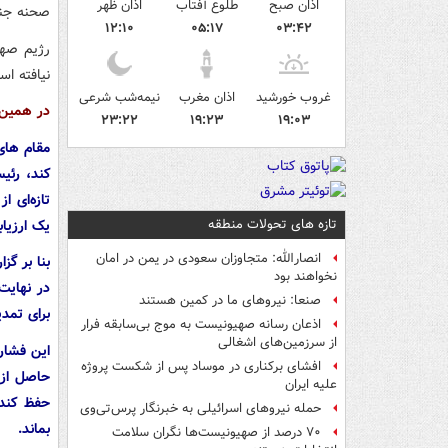
اذان صبح
طلوع آفتاب
اذان ظهر
صحنه جنگ
۱۲:۱۰
۰۵:۱۷
۰۳:۴۲
رژیم صهی
نیافته ا
غروب خورشید
اذان مغرب
نیمه‌شب شرعی
در همین رابطه، اک
۲۳:۲۲
۱۹:۲۳
۱۹:۰۳
مقام های 
کند، رئی
تازه‌ای ا
تازه های تحولات منطقه
یک ارزیابی ا
انصارالله: متجاوزان سعودی در یمن در امان
بنا بر گز
نخواهند بود
در نهایت
صنعا: نیروهای ما در کمین‌ هستند
برای تمد
اذعان رسانه صهیونیست به موج بی‌سابقه فرار
از سرزمین‌های اشغالی
این فشار 
افشای برکناری در موساد پس از شکست پروژه
حاصل از 
علیه ایران
حفظ کند 
حمله نیروهای اسرائیلی به خبرنگار پرس‌تی‌وی
بماند.
۷۰ درصد از صهیونیست‌ها نگران سلامت