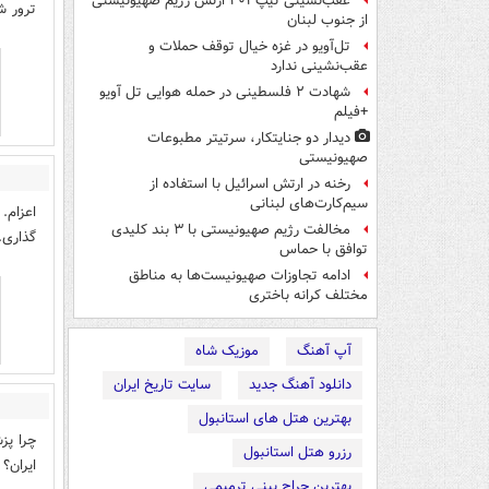
عقب‌نشینی تیپ ۴۰۱ ارتش رژیم صهیونیستی
ترور ش
از جنوب لبنان
تل‌آویو در غزه خیال توقف حملات و
عقب‌نشینی ندارد
شهادت ۲ فلسطینی در حمله هوایی تل آویو
+فیلم
دیدار دو جنایتکار،‌ سرتیتر مطبوعات
صهیونیستی
رخنه در ارتش اسرائیل با استفاده از
سیم‌کارت‌های لبنانی
مخالفت رژیم صهیونیستی با ۳ بند کلیدی
گذاری.
توافق با حماس
ادامه تجاوزات صهیونیست‌ها به مناطق
مختلف کرانه باختری
آپ آهنگ
موزیک شاه
دانلود آهنگ جدید
سایت تاریخ ایران
بهترین هتل های استانبول
چرا پز
رزرو هتل استانبول
ایران؟
بهترین جراح بینی ترمیمی