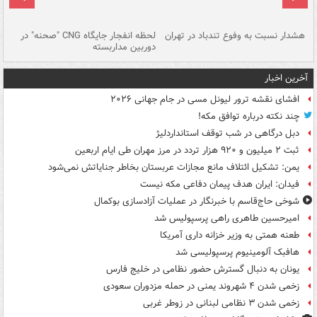
ای
هشدار نسبت به وفوع تندباد در تهران
لحظه انفجار جایگاه CNG "صحنه" در
دس
دوربین مداربسته
ات
آخرین اخبار
افشای نقشه ترور لیونل مسی در جام جهانی ۲۰۲۶
چند نکته درباره توافق مکه!
دبل درگاهی در شب توقف استانداردلیژ
ثبت ۲ میلیون و ۹۲۰ هزار تردد در مرز مهران طی ایام اربعین
یمن: تشکیل ائتلاف مانع مجازات عربستان بخاطر جنایاتش نمی‌شود
فیدان: ایران هدف پیمان دفاعی مکه نیست
شوخی حاج‌قاسم با خبرنگار در عملیات آزادسازی بوکمال
امیرحسین طاهری راهی پرسپولیس شد
طعنه همتی به وزیر خزانه داری آمریکا
هافبک آلومینیوم پرسپولیسی شد
یونان به دنبال گسترش حضور نظامی در خلیج فارس
زخمی شدن ۴ شهروند یمنی در حمله مزدوران سعودی
زخمی شدن ۳ نظامی لبنانی در زوطر غربی