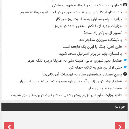
تصاویر دیده‌ نشده از دو فرمانده شهید موشکی
خدمه ناو لینکلن: پس از ۸ ماه حضور در دریا خسته و درمانده‌ شدیم
بیانیه سپاه پاسداران به مناسبت روز خبرنگار
جزئیات جدید از نفتکش منفجر شده در هرمز
"سوپر ال‌نینو"در راه است؟
پالایشگاه سیزران منفجر شد
فارن افرز: جنگ با ایران یک فاجعه است
پاکستان: باید در برابر اسرائیل متحد شویم
هشدار دبیر شورای عالی امنیت ملی به امریکا درباره تنگه هرمز
حتی اوکراین هم به ترکیه حمله کرد
پاسخ معنادار هوافضای سپاه به تهدیدات آمریکایی‌ها
هشدار ارشدترین ژنرال آمریکا درباره محدودیت‌های نظامی علیه ایران
مقصد جدید پسر زیدان
تاکید وزارت خارجه بر لزوم روشن شدن ابعاد جنایت تروریستی مزار شریف
حوادث