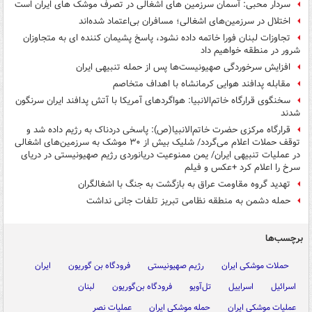
سردار محبی: آسمان سرزمین های اشغالی در تصرف موشک های ایران است
اختلال در سرزمین‌های اشغالی؛ مسافران بی‌اعتماد شده‌اند
تجاوزات لبنان فورا خاتمه داده نشود، پاسخ پشیمان کننده ای به متجاوزان
شرور در منطقه خواهیم داد
افزایش سرخوردگی صهیونیست‌ها پس از حمله تنبیهی ایران
مقابله پدافند هوایی کرمانشاه با اهداف متخاصم
سخنگوی قرارگاه خاتم‌الانبیا: هواگردهای آمریکا با آتش پدافند ایران سرنگون
شدند
قرارگاه مرکزی حضرت خاتم‌الانبیا(ص): پاسخی دردناک به رژیم داده شد و
توقف حملات اعلام می‌گردد/ شلیک بیش از ۳۰ موشک به سرزمین‌های اشغالی
در عملیات تنبیهی ایران/ یمن ممنوعیت دریانوردی رژیم صهیونیستی در دریای
سرخ را اعلام کرد +عکس و فیلم
تهدید گروه مقاومت عراق به بازگشت به جنگ با اشغالگران
حمله دشمن به منطقه نظامی تبریز تلفات جانی نداشت
برچسب‌ها
حملات موشکی ایران
رژیم صهیونیستی
فرودگاه بن گوریون
ایران
اسرائیل
اسراییل
تل‌آویو
فرودگاه بن‌گوریون
لبنان
عملیات موشکی ایران
حمله موشکی ایران
عملیات نصر