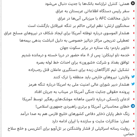
همتی: کنترل ترازنامه بانک‌ها با جدیت دنبال می‌شود
سفر رئیس دستگاه اطلاعاتی عربستان به عراق
دلیل مخالفت AFC با میزبانی آبی‌ها در عراق
سخنگوی ارتش: نظم ایرانی حاکم بر تنگه غیرقابل بازگشت است
هشدار الموسوی درباره توطئه آمریکا برای ایجاد شکاف در نیروهای مسلح عراق
تعطیلی تدریجی مراکز دیالیز خصوصی به دلیل انباشت بدهی بیمه‌ها
خاویر باردم؛ یک ستاره در برابر سکوت جهان
خدمه ناو لینکلن: پس از ۸ ماه حضور در دریا خسته و درمانده‌ شدیم
توافق بغداد و شرکت «شورون» برای احداث خط لوله بصره
تشکیل تیم کارآگاهان زبده برای دستگیری عاملان قتل رجب‌زاده
ولایتی: نیروهای خارجی باید منطقه را ترک کنند
هشدار دبیر شورای عالی امنیت ملی به امریکا درباره تنگه هرمز
پرونده حقوقی جنایت جنگی آمریکا در میناب به جریان افتاد
ادعای زلنسکی درباره تامین ماهانه موشک‌های رهگیر توسط آمریکا
خطای محاسباتی آمریکا و برتری راهبردی جمهوری اسلامی!
زنگ خطر پایان ذخایر دفاعی کشورهای خلیج فارس هم به صدا درآمد
عمان: مذاکرات مثبت و سازنده با ایران ادامه دارد
روایت رسانه اسرائیلی از فشار واشنگتن بر تل‌آویو برای آتش‌بس و خلع سلاح
حماس