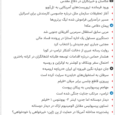
عکاسان و خبرنگاران در دفاع مقدس
ورود فرمانده تروریست‌های آمریکایی به تل‌آویو
آغاز تحقیقات سازمان ملل درباره جاسوسی کارمندش برای اسرائیل
مسیر درآمدزایی فراموش شده لیگ برتری‌ها
پیمان دفاعی مکه!
مربی سابق استقلال سرمربی آفریقای جنوبی شد
دستگیری مسئول یک اداره آستارا در پرونده فساد مالی
مجتبی جباری تیم جدیدش را انتخاب کرد
روایت رسانه عبری از دخالت آشکار ترامپ در کوبا
هشدار حماس درباره اقدامات توسعه طلبانه اشغالگران در کرانه باختری
احتمال سفر ویتکاف و کوشنر به اوکراین و روسیه
جان دوباره نگین فیروزه ای ایران «دریاچه ارومیه»
سرطان به استخوان‌های «بایدن» سرایت کرده است
پیروزی قاطع چلسی برابر میلان +فیلم
مهاجم پرسپولیس به پیکان پیوست
ترامپ، مرتکب جنایت جنگی شده است
دیدار دوستانه اما جدی؛ اینتر ۲- یوونتوس ۱ +فیلم
تساوی پرسپولیس مقابل الومینیوم اراک در دیدار دوستانه
پشت‌پرده مداخله آمریکا در حمایت از یِن ژاپن؛ خیرخواهی یا خودخواهی؟