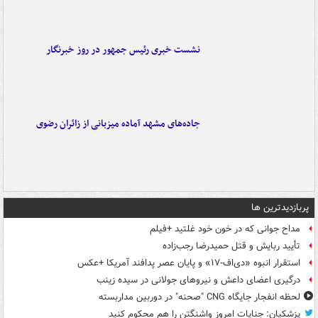
نشست خبری رئیس جمهور در روز خبرنگار
جاده‌های مشهد آماده میزبانی از زائران رضوی
پربازدیدترین ها
مداح جوانی که در خون خود غلتید +فیلم
تأیید ربایش و قتل حمیدرضا رجب‌زاده
استقرار انبوه «دی‌اف‑۱۷» و پایان عصر پدافند آمریکا +عکس
درگیری اعضای داعش و نیروهای جولانی در سیده زینب
لحظه انفجار جایگاه CNG "صحنه" در دوربین مداربسته
پزشکیان: جنایات امروز واشنگتن را هم محکوم کنید