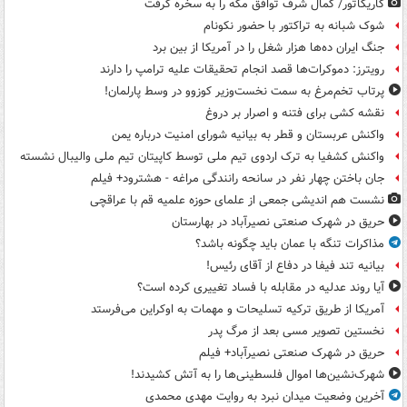
کاریکاتور/ کمال شرف توافق مکه را به سخره گرفت
شوک شبانه به تراکتور با حضور نکونام
جنگ ایران ده‌ها هزار شغل را در آمریکا از بین برد
رویترز: دموکرات‌ها قصد انجام تحقیقات علیه ترامپ را دارند
پرتاب تخم‌مرغ به سمت نخست‌وزیر کوزوو در وسط پارلمان!
نقشه کشی برای فتنه و اصرار بر دروغ
واکنش عربستان و قطر به بیانیه شورای امنیت درباره یمن
واکنش کشفیا به ترک اردوی تیم ملی توسط کاپیتان تیم ملی والیبال نشسته
جان باختن چهار نفر در سانحه رانندگی مراغه - هشترود+ فیلم
نشست هم اندیشی جمعی از علمای حوزه علمیه قم با عراقچی
حریق در شهرک صنعتی نصیرآباد در بهارستان
مذاکرات تنگه با عمان باید چگونه باشد؟
بیانیه تند فیفا در دفاع از آقای رئیس!
آیا روند عدلیه در مقابله با فساد تغییری کرده است؟
آمریکا از طریق ترکیه تسلیحات و مهمات به اوکراین می‌فرستد
نخستین تصویر مسی بعد از مرگ پدر
حریق در شهرک صنعتی نصیرآباد+ فیلم
شهرک‌نشین‌ها اموال فلسطینی‌ها را به آتش کشیدند!
آخرین وضعیت میدان نبرد به روایت مهدی محمدی