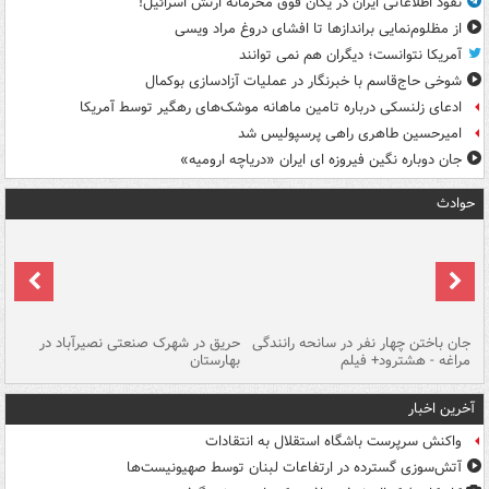
نفوذ اطلاعاتی ایران در یگان فوق محرمانه ارتش اسرائیل!
از مظلوم‌نمایی براندازها تا افشای دروغ مراد ویسی
آمریکا نتوانست؛ دیگران هم نمی توانند
شوخی حاج‌قاسم با خبرنگار در عملیات آزادسازی بوکمال
ادعای زلنسکی درباره تامین ماهانه موشک‌های رهگیر توسط آمریکا
امیرحسین طاهری راهی پرسپولیس شد
جان دوباره نگین فیروزه ای ایران «دریاچه ارومیه»
حوادث
جان باختن چهار نفر در سانحه رانندگی
حریق در شهرک صنعتی نصیرآباد در
حر
مراغه - هشترود+ فیلم
بهارستان
فی
آخرین اخبار
واکنش سرپرست باشگاه استقلال به انتقادات
آتش‌سوزی گسترده در ارتفاعات لبنان توسط صهیونیست‌ها