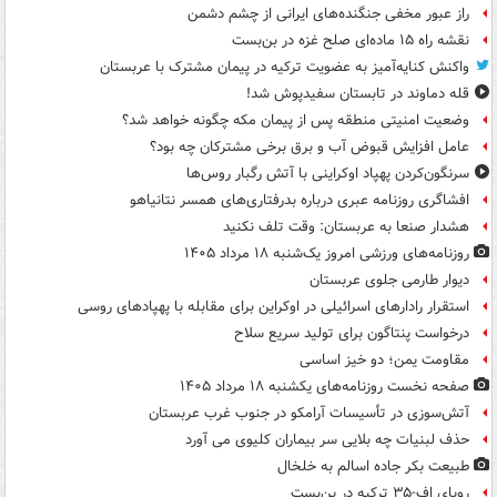
راز عبور مخفی جنگنده‌های ایرانی از چشم دشمن
نقشه راه ۱۵ ماده‌ای صلح غزه در بن‌بست
واکنش کنایه‌آمیز به عضویت ترکیه در پیمان مشترک با عربستان
قله دماوند در تابستان سفیدپوش شد!
وضعیت امنیتی منطقه پس از پیمان مکه چگونه خواهد شد؟
عامل افزایش قبوض آب و برق برخی مشترکان چه بود؟
سرنگون‌کردن پهپاد اوکراینی با آتش رگبار روس‌ها
افشاگری روزنامه عبری درباره بدرفتاری‌های همسر نتانیاهو
هشدار صنعا به عربستان: وقت تلف نکنید
روزنامه‌های ورزشی امروز یک‌شنبه ۱۸ مرداد ۱۴۰۵
دیوار طارمی جلوی عربستان
استقرار رادارهای اسرائیلی در اوکراین برای مقابله با پهپادهای روسی
درخواست پنتاگون برای تولید سریع سلاح
مقاومت یمن؛ دو خیز اساسی
صفحه نخست روزنامه‌های یکشنبه ۱۸ مرداد ۱۴۰۵
آتش‌سوزی در تأسیسات آرامکو در جنوب غرب عربستان
حذف لبنیات چه بلایی سر بیماران کلیوی می آورد
طبیعت بکر جاده اسالم به خلخال
رویای اف-۳۵ ترکیه در بن‌بست