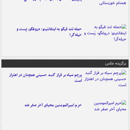
حمله تند فیگو به اینفانتینو: دروغگو، پَست‌ و
حیله‌گر!
برگزیده عکس
پرچم سیاه بر فراز گنبد حسینی همچنان در اهتزاز
است
حرم امیرالمومنین محیای آخر صفر شد