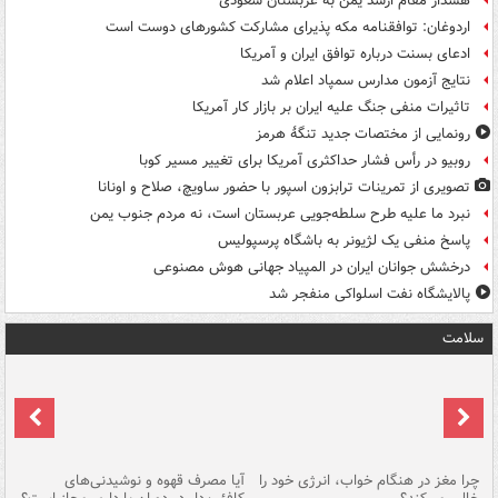
هشدار مقام ارشد یمن به عربستان سعودی
اردوغان: توافقنامه مکه پذیرای مشارکت کشورهای دوست است
ادعای بسنت درباره توافق ایران و آمریکا
نتایج آزمون مدارس سمپاد اعلام شد
تاثیرات منفی جنگ علیه ایران بر بازار کار آمریکا
رونمایی از مختصات جدید تنگۀ هرمز
روبیو در رأس فشار حداکثری آمریکا برای تغییر مسیر کوبا
تصویری از تمرینات ترابزون اسپور با حضور ساویچ، صلاح و اونانا
نبرد ما علیه طرح سلطه‌جویی عربستان است، نه مردم جنوب یمن
پاسخ منفی یک لژیونر به باشگاه پرسپولیس
درخشش جوانان ایران در المپیاد جهانی هوش مصنوعی
پالایشگاه نفت اسلواکی منفجر شد
سلامت
ت
چرا مغز در هنگام خواب، انرژی خود را
آیا مصرف قهوه و نوشیدنی‌های
چر