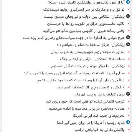
آیا از نفوذ نتانیاهو در واشنگتن کاسته شده است؟
توافق پرو و مکزیک بر سر ازسرگیری روابط دیپلماتیک
پزشکیان: شکافی بین دولت و نیروهای مسلح نیست
تاکید نخست‌وزیر عراق بر تقویت روابط با عربستان
وقتی رسانه عبری از کابوس بنیامین نتانیاهو می‌گوید
هیچ دولتی به اندازۀ ما در جهت سیاست‌های رهبری قدم برنداشت
پزشکیان: هرگز استعفا نداده‌ام و نخواهم داد
تجاوزات مجدد رژیم صهیونیستی به جنوب لبنان
حمله به ۱۵ نفتکش‌ اماراتی از ابتدای جنگ
پزشکیان: ما نوکر مردم و در خدمت آنان هستیم
سنای آمریکا لایحه تحریم‌های گسترده انرژی روسیه را تصویب کرد
عراقچی: زمان آن فرا رسیده است که به خود متکی باشیم
۶ فوتی و ۵ مصدوم بر اثر تصادف زنجیره‌ای
بدون تعارف با پدر و پسر قهرمان
ترامپ التماس‌کننده توافقی است که خود ویران کرد
معادله محاصره در برابر محاصره را ادامه می‌دهیم
تحریم‌های جدید ضد ایرانی آمریکا
شاید روسیه، آمریکا را در ایران زمین‌گیر کند!
واکنش بقائی به خیالبافی ترامپ