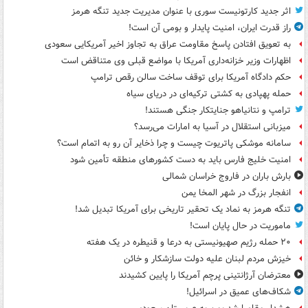
اثر جدید کارتونیست سوری با عنوان مدیریت جدید تنگه هرمز
راز قدرت ایران، امنیت پایدار و بومی آن است!
به تعویق افتادن پاسخ مقاومت عراق به تجاوز اخیر آمریکایی سعودی
اظهارات وزیر خزانه‌داری آمریکا با مواضع قبلی وی متناقض است
حکم دادگاه آمریکا برای توقف ساخت سالن رقص ترامپ
حمله پهپادی به کشتی ترکیه‌ای در دریای سیاه
ترامپ و نتانیاهو جنایتکار جنگی هستند!
میزبانی استقلال در آسیا به امارات می‌رسد؟
سامانه موشکی پاتریوت چیست و چرا ذخایر آن رو به اتمام است؟
امنیت خلیج فارس باید به دست کشورهای منطقه تأمین شود
بارش باران در فاروج خراسان شمالی
انفجار بزرگ در شهر المخا یمن
تنگه هرمز به نماد یک تحقیر تاریخی برای آمریکا تبدیل شد!
ماموریت در حال پایان است!
۲۰ حمله رژیم صهیونیستی به درعا و قنیطره در یک هفته
خیزش مردم لبنان علیه دولت سازشکار و خائن
معترضان آرژانتینی پرچم آمریکا را پایین کشیدند
شکاف‌های عمیق در اسرائیل!