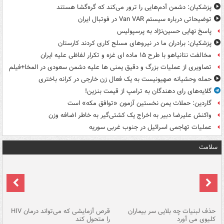
پزشکیان: دشمن آدم‌هایی را ترور می‌کند که گره‌گشا هستند
توضیحاتی درباره سیستم Van VAR در فوتبال ایران
پاسخ نهایی حسین‌نژاد به پرسپولیس
پزشکیان: برادران ما در نیروهای مسلح کاری کردند کارستان
مخالفت نتانیاهو با طرح ۱۵ ماده ای غزه و تکرار لفاظی علیه ایران
تصاویری از عملیات بزرگ و دقیق یمنی ها علیه دشمن سعودی در المخا+فیلم
حمله وحشیانه صهیونیست به یک فعال زن خارجی در کرانه باختری
گلایه‌های رای دهندگان به ترامپ از قیمت بنزین!
گاردین: حملات یمن نخستین آزمون «توافق مکه» است
واکنش علیرضا دبیر به اخراج یک کشتی‌گیر به خاطر اضافه وزن
عملیات تهاجمی اسرائیل در جنوب غربی سوریه
سلامت
حذف لبنیات چه بلایی سر بیماران
قرص آزمایشی که می‌تواند درمان HIV
عل
کلیوی می آورد
را متحول کند
قل