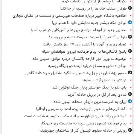
نکونام: با چشم باز تراکتور را انتخاب کردم
طوفان سقف خانه‌ها را در روسیه از جا ‌کند!
اطلاعیه باشگاه خیبر درباره صفحات غیررسمی و منتسب در فضای مجازی
توافق مکه بیشتر جنبه نمایشی دارد تا عملیاتی!
تصاویر جدید از انهدام مواضع نیروهای آمریکایی در غرب آسیا
طوفان "دلفین" با سرعت خیره‌کننده به چین رسید!
تعداد روزهای آلوده با آلاینده اُزن ۲۷ روز کاهش یافت
پاسخ کاشانی‌ها به پیام فرمانده نیروی هوافضای سپاه
توضیحات وزیر امور خارجه پاکستان درباره توافق امنیتی مکه
توافق دمشق و مسکو درباره آینده دو پایگاه روسیه
حضور پزشکیان در چهل‌وششمین سالگرد تشکیل جهاد دانشگاهی
تراکتور به دنبال آرش رضاوند
پاپ لئو بار دیگر خواستار پایان جنگ اوکراین شد
شادی بعد از گل در برزیل حادثه آفرید!
ایران به قدرتمندترین بازیگرِ منطقه تبدیل شده!
افشاگری‌های مالدینی از پشت پرده انتخاب سرمربی ایتالیا
کارشناس پاکستانی: توافق سه‌جانبه مکه محکوم به شکست است
پیام فرمانده نیروی زمینی سپاه به مناسبت روز خبرنگار
روایتی از حادثه سقوط کپسول گاز از ساختمان چهارطبقه