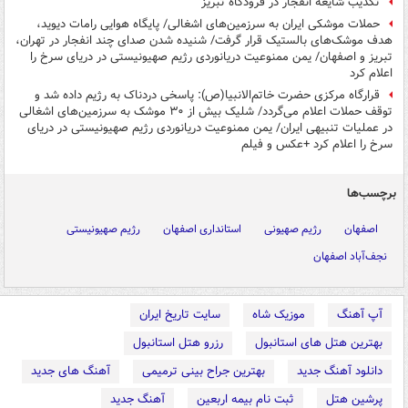
تکذیب شایعه انفجار در فرودگاه تبریز
حملات موشکی ایران به سرزمین‌های اشغالی/ پایگاه هوایی رامات دیوید،
هدف موشک‌های بالستیک قرار گرفت/ شنیده شدن صدای چند انفجار در تهران،
تبریز و اصفهان/ یمن ممنوعیت دریانوردی رژیم صهیونیستی در دریای سرخ را
اعلام کرد
قرارگاه مرکزی حضرت خاتم‌الانبیا(ص): پاسخی دردناک به رژیم داده شد و
توقف حملات اعلام می‌گردد/ شلیک بیش از ۳۰ موشک به سرزمین‌های اشغالی
در عملیات تنبیهی ایران/ یمن ممنوعیت دریانوردی رژیم صهیونیستی در دریای
سرخ را اعلام کرد +عکس و فیلم
برچسب‌ها
اصفهان
رژیم صهیونی
استانداری اصفهان
رژیم صهیونیستی
نجف‌آباد اصفهان
آپ آهنگ
موزیک شاه
سایت تاریخ ایران
بهترین هتل های استانبول
رزرو هتل استانبول
دانلود آهنگ جدید
بهترین جراح بینی ترمیمی
آهنگ های جدید
پرشین هتل
ثبت نام بیمه اربعین
آهنگ جدید