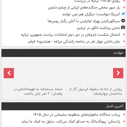
رویای اف-۳۵ ترکیه در بن‌بست
راز عبور مخفی جنگنده‌های ایرانی از چشم دشمن
آمریکا نتوانست؛ دیگران هم نمی توانند
سرنگون‌کردن پهپاد اوکراینی با آتش رگبار روس‌ها
جشن برداشت انگور در ترشیز
احتمال شکست اردوغان در دور دوم انتخابات ریاست جمهوری ترکیه
جان باختن چهار نفر در سانحه رانندگی مراغه - هشترود+ فیلم
حوادث
روایتی از حادثه سقوط کپسول گاز از
حمله مسلحانه به قهوه‌خانه‌ای در
عا
ساختمان چهارطبقه
زاهدان؛ ۲ نفر جان باختند
دس
آخرین اخبار
پرتاب سه‌گانه ماهواره‌های منظومه سلیمانی در سال ۱۴۰۵
زلنسکی: پیونگ‌یانگ به مسکو کمک می‌کند، سئول به کمک ما بیاید