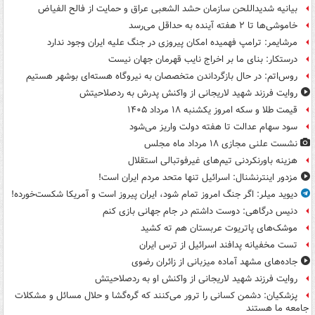
بیانیه شدیداللحن سازمان حشد الشعبی عراق و حمایت از فالح الفیاض
خاموشی‌ها تا ۲ هفته آینده به حداقل می‌رسد
مرشایمر: ترامپ فهمیده امکان پیروزی در جنگ علیه ایران وجود ندارد
درستکار: بنای ما بر اخراج نایب قهرمان جهان نیست
روس‌اتم: در حال بازگرداندن متخصصان به نیروگاه هسته‌ای بوشهر هستیم
روایت فرزند شهید لاریجانی از واکنش پدرش به ردصلاحیتش
قیمت طلا و سکه امروز یکشنبه ۱۸ مرداد ۱۴۰۵
سود سهام عدالت تا هفته دولت واریز می‌شود
نشست علنی مجازی ۱۸ مرداد ماه مجلس
هزینه باورنکردنی تیم‌های غیرفوتبالی استقلال
مزدور اینترنشنال: اسرائیل تنها متحد مردم ایران است!
دیوید میلر: اگر جنگ امروز تمام شود، ایران پیروز است و آمریکا شکست‌خورده!
دنیس درگاهی: دوست داشتم در جام جهانی بازی کنم
موشک‌های پاتریوت عربستان هم ته‌ کشید
تست مخفیانه پدافند اسرائیل از ترس ایران
جاده‌های مشهد آماده میزبانی از زائران رضوی
روایت فرزند شهید لاریجانی از واکنش او به ردصلاحیتش
پزشکیان: دشمن کسانی را ترور می‌کنند که گره‌گشا و حلال مسائل و مشکلات
جامعه ما هستند