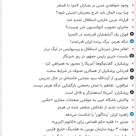
وجود شواهدی مبنی بر بمباران لامرد با فسفر
چرا بیت المال باید خرج مجرمان امنیتی شود؟
قرارداد مربی خارجی استقلال تمدید شد
ماجرای تصویب کنوانسیون خزر چیست؟
فوران یک آتشفشان قدرتمند در کلمبیا
تنگه هرمز، برگ برنده ایران قدرتمند!
اعلام محل میزبانی استقلال و پرسپولیس در لیگ برتر
نشست خبری رئیس جمهور در روز خبرنگار
پزشکیان: گفت‌وگوها آمریکا را مجبور به همراهی کرد
قدردانی پزشکیان از همکاری صنوف در شرایط سخت
تصاویری از آیت‌الله سید مجتبی خامنه‌ای در حال تدریس
عراقچی: تفاهم با عمان به‌معنی بازگشایی تنگه هرمز نیست
پزشکیان: آمریکا استعمارگر و قاتل است
واکنش باشگاه خیبر به حواشی صفحات مجازی +عکس
جزئیات جدید از نفتکش منفجر شده در هرمز
راهبرد ایران "پنتاگون" را شکست می‌دهد
صدور ۱۰ فقره حکم قصاص برای «کلثوم اکبری»
مهلت ۳ روزه سازمان بورس به هلدینگ خلیج فارس