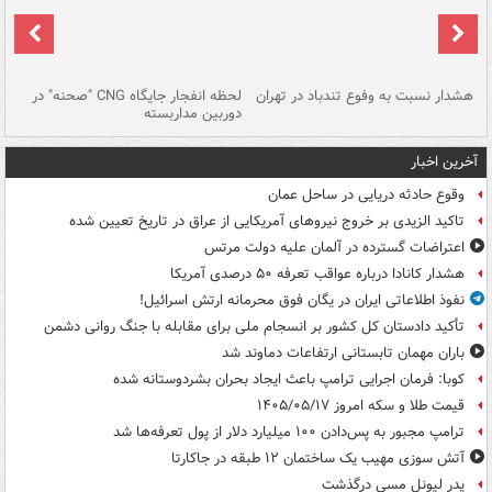
ای
هشدار نسبت به وفوع تندباد در تهران
لحظه انفجار جایگاه CNG "صحنه" در
دس
دوربین مداربسته
ات
آخرین اخبار
وقوع حادثه دریایی در ساحل عمان
تاکید الزیدی بر خروج نیروهای آمریکایی از عراق در تاریخ تعیین شده
اعتراضات گسترده در آلمان علیه دولت مرتس
هشدار کانادا درباره عواقب تعرفه ۵۰ درصدی آمریکا
نفوذ اطلاعاتی ایران در یگان فوق محرمانه ارتش اسرائیل!
تأکید دادستان کل کشور بر انسجام ملی برای مقابله با جنگ روانی دشمن
باران مهمان تابستانی ارتفاعات دماوند شد
کوبا: فرمان اجرایی ترامپ باعث ایجاد بحران بشردوستانه شده
قیمت طلا و سکه امروز ۱۴۰۵/۰۵/۱۷
ترامپ مجبور به پس‌دادن ۱۰۰ میلیارد دلار از پول تعرفه‌ها شد
آتش سوزی مهیب یک ساختمان ۱۲ طبقه در جاکارتا
پدر لیونل مسی درگذشت