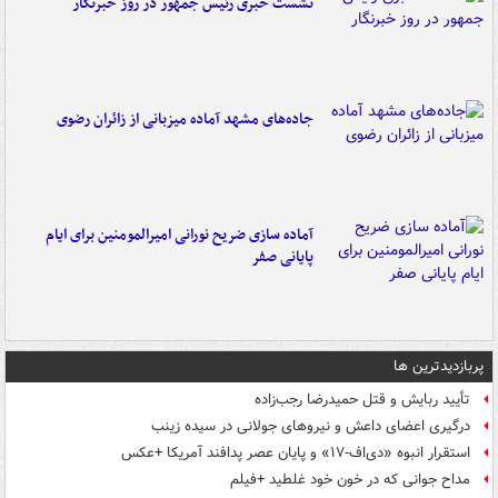
نشست خبری رئیس جمهور در روز خبرنگار
جاده‌های مشهد آماده میزبانی از زائران رضوی
آماده سازی ضریح نورانی امیرالمومنین برای ایام
پایانی صفر
پربازدیدترین ها
تأیید ربایش و قتل حمیدرضا رجب‌زاده
درگیری اعضای داعش و نیروهای جولانی در سیده زینب
استقرار انبوه «دی‌اف‑۱۷» و پایان عصر پدافند آمریکا +عکس
مداح جوانی که در خون خود غلطید +فیلم