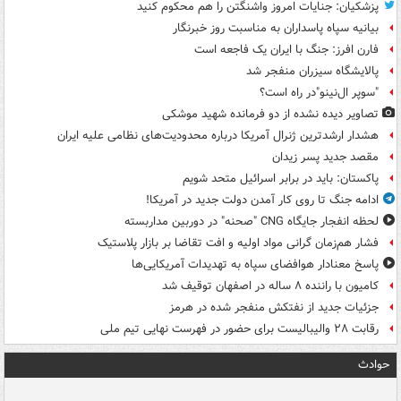
پزشکیان: جنایات امروز واشنگتن را هم محکوم کنید
بیانیه سپاه پاسداران به مناسبت روز خبرنگار
فارن افرز: جنگ با ایران یک فاجعه است
پالایشگاه سیزران منفجر شد
"سوپر ال‌نینو"در راه است؟
تصاویر دیده‌ نشده از دو فرمانده شهید موشکی
هشدار ارشدترین ژنرال آمریکا درباره محدودیت‌های نظامی علیه ایران
مقصد جدید پسر زیدان
پاکستان: باید در برابر اسرائیل متحد شویم
ادامه جنگ تا روی کار آمدن دولت جدید در آمریکا!
لحظه انفجار جایگاه CNG "صحنه" در دوربین مداربسته
فشار هم‌زمان گرانی مواد اولیه و افت تقاضا بر بازار پلاستیک
پاسخ معنادار هوافضای سپاه به تهدیدات آمریکایی‌ها
کامیون با راننده ۸ ساله در اصفهان توقیف شد
جزئیات جدید از نفتکش منفجر شده در هرمز
رقابت ۲۸ والیبالیست برای حضور در فهرست نهایی تیم ملی
حوادث