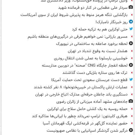
وکیل ترامپ در پرونده حق‌السکوت، وزیر دادگستری شد
سردار علی عظمایی در کنار دو فرمانده شهید
بازگشایی تنگه هرمز منوط به پذیرش شروط ایران از سوی آمریکاست
روز خبرنگار نامبارک!
حتی اوکراین هم به ترکیه حمله کرد
مسرور بارزانی: نمی خواهیم طرفی در درگیری‌های منطقه باشیم
لحظه برخورد صاعقه به ساختمانی در نیویورک
هشدار نسبت به وفوع تندباد در تهران
خوشبینی بارسلونا به عملی شدن انتقال رودری
لحظه انفجار جایگاه CNG "صحنه" در دوربین مداربسته
ترک ها روی ستاره بلژیکی دست گذاشتند
قطع دست عربستان سعودیِ تحت حمایت آمریکا
عملیات ارتش پاکستان در خیبرپختونخوا؛ ۸ نفر کشته شدند
دستگیری باند جاعلان حرفه‌ای مدارک اتباع خارجی در تهران
جاده‌های مشهد آماده میزبانی از زائران رضوی
حمله روسیه به یک کشتی حامل سلاح برای اوکراین
هیلاری کلینتون: ترامپ نمی‌داند چطور با ایرانی‌ها مذاکره کند
حضور نماینده گل‌گهر در قرعه‌کشی لیگ قهرمانان آسیا
درگیر شدن گردشگر اسپانیایی با نظامی صهیونیست