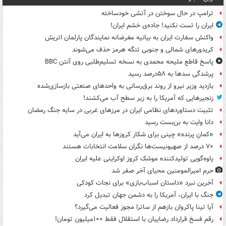
ترامپ در حال سوختن در آتشی خودساخته
ایران را تست نکنید! جاده‌ی خشم ایران!
واکنش سفارت ایران به بیانیه مغرضانه نمایندگان پارلمان اتریش
کریدورهای شمالی و جنوبی تنگه هرمز حذف می‌شوند
پاسخ قاطع ملیحه محمدی به نسخه تسلیم‌طلبی روی آنتن BBC
پرشدگی سدها به ۵۸درصد رسید
بازدید وزیر نیرو از روند برق‌رسانی به واحدهای صنعتی بازسازی‌شده
زنجیرهایی که آمریکا را به زیر سطح آب می‌کشند!
تثبیت دستاوردهای نظامی ایران در مرزهای غربی در سایه جنگ رمضان
دانا وایت به بن‌بست رسید
«کمانِ پرنده» چینی برای شکار کروزها به ایران می‌آید
۷۰ درصد از صهیونیست‌ها نگران سلامت انتخابات هستند
یاوه‌گویی تولیدکننده موشک کروز اوکراینی علیه ایران
حرم امیرالمومنین محیای آخر صفر شد
آخرین نبرد «داستان اسباب‌بازی» برای نجات کودکی
جنگ با ایران، آمریکا را به دشمن جهان تبدیل کرد
آیا تینا پاکروان بازهم از ساترا مجوز فعالیت می‌گیرد؟
رقم فسخ قرارداد رضاییان با استقلال فقط ۱۰۰میلیون تومان!