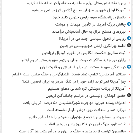
یمن: نقشه عربستان برای حمله به صنعاء را در نطفه خفه کردیم
آمریکا اوایل شهریور میزبان مجمع آژانس انرژی اتمی می‌شود
بازسازی پالایشگاه سوم پارس جنوبی کلید خورد
چالش بزرگ آمریکا در تأمین مهمات و موشک
نیروهای مسلح عراق به حال آماده‌باش درآمدند
روایتی از تحول سیاسی اجتماعی در آمریکا!
ادامه ویرانگری ارتش صهیونیستی در جنین
ثبت سالروز شکست انگلیس در تقویم فوتبال آرژانتین
پایان دور جدید مذاکرات دولت لبنان و رژیم صهیونیستی در رم ایتالیا
درماندگی صهیونیست‌ها در برابر استراتژی و قدرت ایران
سناتور آمریکایی: ترامپ نماد فساد، اقتدارگرایی و جنگ طلبی است +فیلم
چرا آمریکا نمی‌تواند اراده خود را در تنگه هرمز به ایران تحمیل کند؟
آمریکا: از پرتاب موشکی کره شمالی مطلع هستیم
حضور کودکان اوتیسمی در مراسم جاماندگان اربعین
اعتراف رسانه عبری: مهاجرت شهرک‌نشینان ۵۰ درصد افزایش یافت
برزگر: همای سعادت روی دوش تارتار نشسته است
نیروهای مسلح یمن: تجمع مزدوران سعودی را هدف قرار دادیم
۶ دستاورد بزرگ ایران در ۱۶۰ روز رهبری رهبر انقلاب
جانسون: ترامپ از پیامدهای جنگ با ایران برای آمریکایی‌ها آگاه است