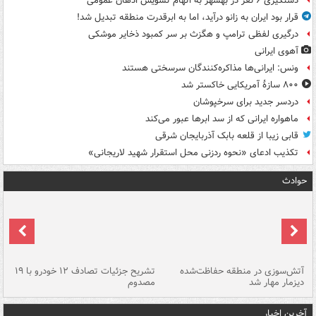
دستگیری ۶ نفر در بهشهر به اتهام تشویش اذهان عمومی
قرار بود ایران به زانو درآید، اما به ابرقدرت منطقه تبدیل شد!
درگیری لفظی ترامپ و هگزث بر سر کمبود ذخایر موشکی
آهوی ایرانی
ونس: ایرانی‌ها مذاکره‌کنندگان سرسختی هستند
۸۰۰ سازۀ آمریکایی خاکستر شد
دردسر جدید برای سرخپوشان
ماهواره ایرانی که از سد ابرها عبور می‌کند
قابی زیبا از قلعه بابک آذربایجان شرقی
تکذیب ادعای «نحوه ردزنی محل استقرار شهید لاریجانی»
حوادث
تصادف مرگبار در محور اهواز–شوش ۲
آتش‌سوزی در منطقه حفاظت‌شده
تشریح جزئیات تصادف ۱۲ خودرو با ۱۹
پا
دیزمار مهار شد
مصدوم
آخرین اخبار