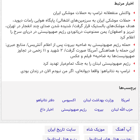
اخبار مرتبط
واکنش منفعلانه ترامپ به حملات موشکی ایران
حملات موشکی ایران به سرزمین‌های اشغالی/ پایگاه هوایی رامات دیوید،
هدف موشک‌های بالستیک قرار گرفت/ شنیده شدن صدای چند انفجار در تهران،
تبریز و اصفهان/ یمن ممنوعیت دریانوردی رژیم صهیونیستی در دریای سرخ را
اعلام کرد
حمله رژیم صهیونیستی به ضاحیه بیروت پس از اعلام آتش‌بس/ منابع عبری:
این حمله با هماهنگی آمریکا صورت گرفت/ ۲ شهید و ۱۱ زخمی در تجاوز
صهیونیست‌ها به ضاحیه+ فیلم و عکس
رژیم صهیونیستی لبنان را به جنگ تمام‌عیار تهدید کرد
ترامپ به نتانیاهو: واقعا دیوانه‌ای، اگر من نبودم الان در زندان بودی
برچسب‌ها
امریکا
وزارت بهداشت لبنان
اکسیوس
دفتر نتانیاهو
حزب الله لبنان
بیروت
رژیم صهیونیستی
اخبار داغ
آپ آهنگ
موزیک شاه
سایت تاریخ ایران
بهترین هتل های استانبول
رزرو هتل استانبول